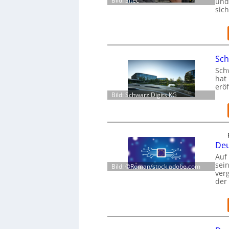
Bild: Sitec
und
sic
Sch
Sch
hat 
eröf
Bild: Schwarz Digits KG
Deu
Auf
sei
Bild: ©Roman/stock.adobe.com
verg
der