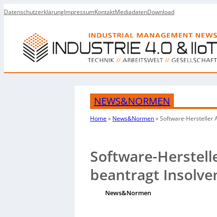
Datenschutzerklärung
Impressum
Kontakt
Mediadaten
Download
NEWS&NORMEN
Home
»
News&Normen
»
Software-Hersteller 
Software-Herstell
beantragt Insolve
News&Normen