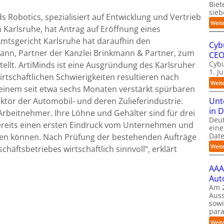
Biet
sieb
 Robotics, spezialisiert auf Entwicklung und Vertrieb
Weit
n Karlsruhe, hat Antrag auf Eröffnung eines
 Amtsgericht Karlsruhe hat daraufhin den
Cyb
ann, Partner der Kanzlei Brinkmann & Partner, zum
CE
Cybu
tellt. ArtiMinds ist eine Ausgründung des Karlsruher
1. J
 wirtschaftlichen Schwierigkeiten resultieren nach
Weit
 einem seit etwa sechs Monaten verstärkt spürbaren
Unt
tor der Automobil- und deren Zulieferindustrie.
in 
Arbeitnehmer. Ihre Löhne und Gehälter sind für drei
Deu
bereits einen ersten Eindruck vom Unternehmen und
eine
Date
hen können. Nach Prüfung der bestehenden Aufträge
Weit
häftsbetriebes wirtschaftlich sinnvoll“, erklärt
AAA
Aut
Am 2
Auss
sow
para
Weit