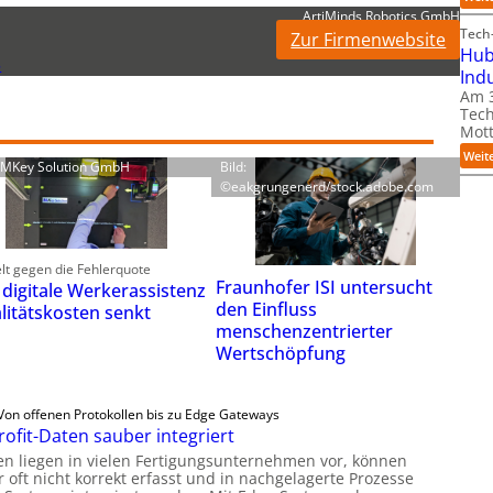
ArtiMinds Robotics GmbH
Tech-
Zur Firmenwebsite
Hub
5
Ind
Am 3
Tech
Mott
Weit
: MKey Solution GmbH
Bild:
©eakgrungenerd/stock.adobe.com
lt gegen die Fehlerquote
Fraunhofer ISI untersucht
 digitale Werkerassistenz
den Einfluss
litätskosten senkt
menschenzentrierter
Wertschöpfung
Von offenen Protokollen bis zu Edge Gateways
rofit-Daten sauber integriert
en liegen in vielen Fertigungsunternehmen vor, können
 oft nicht korrekt erfasst und in nachgelagerte Prozesse