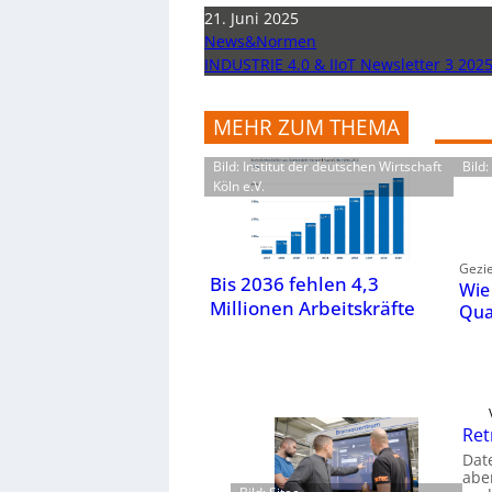
21. Juni 2025
News&Normen
INDUSTRIE 4.0 & IIoT Newsletter 3 202
MEHR ZUM THEMA
Bild: Institut der deutschen Wirtschaft
Bild
Köln e.V.
Gezie
Bis 2036 fehlen 4,3
Wie
Millionen Arbeitskräfte
Qua
Ret
Dat
aber