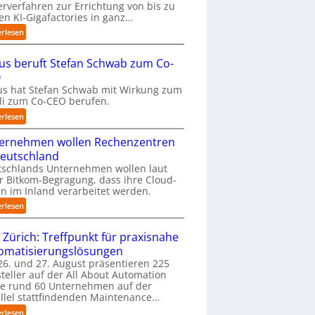
erverfahren zur Errichtung von bis zu
m
en KI-Gigafactories in ganz…
t
:
erlesen
a
E
u
U
f
us beruft Stefan Schwab zum Co-
-
d
O
K
i
s hat Stefan Schwab mit Wirkung zum
o
e
uli zum Co-CEO berufen.
m
I
m
:
erlesen
m
i
C
p
s
ernehmen wollen Rechenzentren
y
l
s
b
Deutschland
e
i
u
tschlands Unternehmen wollen laut
m
o
s
r Bitkom-Begragung, dass ihre Cloud-
e
n
b
n im Inland verarbeitet werden.
n
s
e
t
:
erlesen
t
r
i
U
a
u
e
n
 Zürich: Treffpunkt für praxisnahe
r
f
r
t
t
t
omatisierungslösungen
u
e
e
S
6. und 27. August präsentieren 225
n
r
t
t
teller auf der All About Automation
g
n
B
e
ie rund 60 Unternehmen auf der
a
e
i
f
llel stattfindenden Maintenance…
n
h
e
a
“
:
erlesen
m