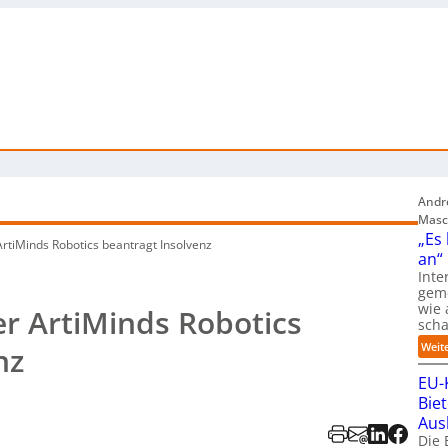
Andre
Masc
„Es
ArtiMinds Robotics beantragt Insolvenz
an“
Inte
gem
wie 
er ArtiMinds Robotics
sch
Weit
nz
EU-
Bie
Aus
Die 