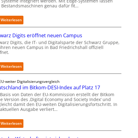
 Systeme integriert werden. Mit Edge-Systemen lassen
h Bestandsmaschinen genau dafür fit…
:
Weiterlesen
R
e
warz Digits eröffnet neuen Campus
t
r
warz Digits, die IT- und Digitalsparte der Schwarz Gruppe,
ihren neuen Campus in Bad Friedrichshall offiziell
o
fnet.
f
i
t
:
Weiterlesen
-
S
D
c
a
EU-weiter Digitalisierungsvergleich
h
t
tschland im Bitkom-DESI-Index auf Platz 17
w
e
a
 Basis von Daten der EU-Kommission erstellt der Bitkom
n
ne Version des ‚Digital Economy and Society Index‘ und
r
s
leicht damit den EU-weiten Digitalisierungsfortschritt. In
z
a
 aktuellen Ausgabe verliert…
D
u
i
b
g
:
Weiterlesen
e
i
D
r
t
e
i