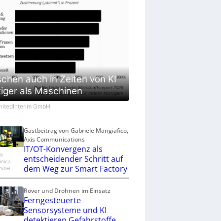
chen auch in Zeiten von KI
tiger als Maschinen
UnitedInterim GmbH
Gastbeitrag von Gabriele Mangiafico,
Axis Communications
IT/OT-Konvergenz als
is
entscheidender Schritt auf
nica
dem Weg zur Smart Factory
GmbH
Rover und Drohnen im Einsatz
Ferngesteuerte
Sensorsysteme und KI
detektieren Gefahrstoffe