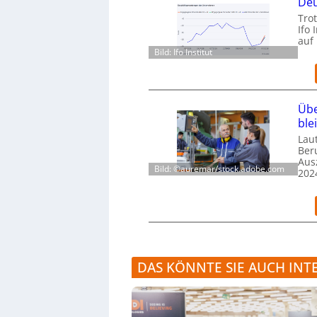
Deu
Trot
Ifo 
auf
Bild: Ifo Institut
Übe
ble
Laut
Ber
Aus
Bild: ©auremar/stock.adobe.com
202
DAS KÖNNTE SIE AUCH INT