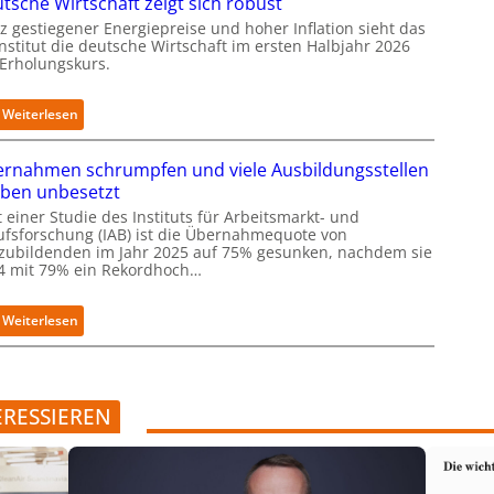
tsche Wirtschaft zeigt sich robust
s
u
n
e
t
z gestiegener Energiepreise und hoher Inflation sieht das
t
r
Institut die deutsche Wirtschaft im ersten Halbjahr 2026
s
e
ö
 Erholungskurs.
c
g
f
h
r
f
l
i
:
Weiterlesen
n
a
e
D
e
n
r
e
t
d
rnahmen schrumpfen und viele Ausbildungsstellen
t
u
n
i
iben unbesetzt
t
e
m
s
 einer Studie des Instituts für Arbeitsmarkt- und
u
B
c
ufsforschung (IAB) ist die Übernahmequote von
e
i
zubildenden im Jahr 2025 auf 75% gesunken, nachdem sie
h
n
t
4 mit 79% ein Rekordhoch…
e
C
k
W
a
o
i
m
:
Weiterlesen
m
r
p
Ü
-
t
u
b
D
s
s
e
E
c
r
S
h
ERESSIEREN
n
I
a
a
-
f
h
I
t
m
n
z