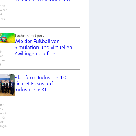
hes
m für
nd
hrt
Technik im Sport
Wie der Fußball von
Simulation und virtuellen
lt
Zwillingen profitiert
es
hlan
H
Plattform Industrie 4.0
richtet Fokus auf
industrielle KI
nne
n /
mini
 für
haft
ergie