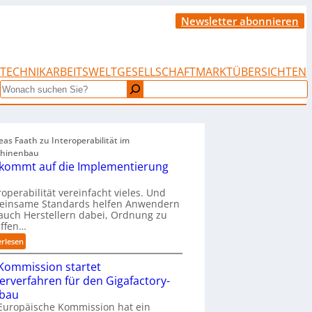
Newsletter abonnieren
TECHNIK
ARBEITSWELT
GESELLSCHAFT
MARKTÜBERSICHTEN
Search
as Faath zu Interoperabilität im
hinenbau
 kommt auf die Implementierung
roperabilität vereinfacht vieles. Und
einsame Standards helfen Anwendern
auch Herstellern dabei, Ordnung zu
affen…
:
erlesen
„
Kommission startet
E
s
terverfahren für den Gigafactory-
k
bau
o
Europäische Kommission hat ein
m