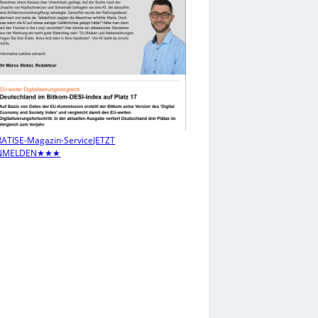
ATIS
E-Magazin-Service
JETZT
NMELDEN
★★★