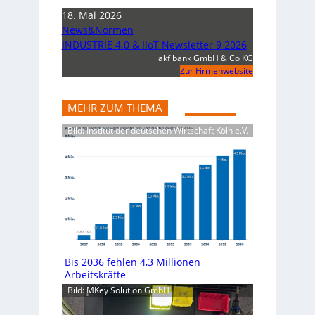
18. Mai 2026
News&Normen
INDUSTRIE 4.0 & IIoT Newsletter 9 2026
akf bank GmbH & Co KG
Zur Firmenwebsite
MEHR ZUM THEMA
Bild: Institut der deutschen Wirtschaft Köln e.V.
Bis 2036 fehlen 4,3 Millionen
Arbeitskräfte
Bild: MKey Solution GmbH