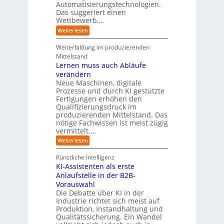
e
n
Automatisierungstechnologien.
d
s
n
r
g
Das suggeriert einen
u
e
o
f
s
n
Wettbewerb,…
b
ü
t
d
o
:
Weiterlesen
r
r
e
t
E
T
i
R
e
i
a
Weiterbildung im produzierenden
e
a
r
n
t
e
n
Mittelstand
e
o
r
s
Lernen muss auch Abläufe
h
r
m
o
r
t
verändern
ö
m
l
e
Neue Maschinen, digitale
g
w
i
l
a
Prozesse und durch KI gestützte
c
i
r
Fertigungen erhöhen den
h
c
e
Qualifizierungsdruck im
e
h
-
produzierenden Mittelstand. Das
r
e
G
(
nötige Fachwissen ist meist zügig
n
e
u
vermittelt.…
f
n
a
:
Weiterlesen
d
h
L
u
r
e
n
Künstliche Intelligenz
r
b
KI-Assistenten als erste
n
e
Anlaufstelle in der B2B-
e
q
n
Vorauswahl
u
m
e
Die Debatte über KI in der
u
m
Industrie richtet sich meist auf
s
e
Produktion, Instandhaltung und
s
r
Qualitätssicherung. Ein Wandel
a
)
u