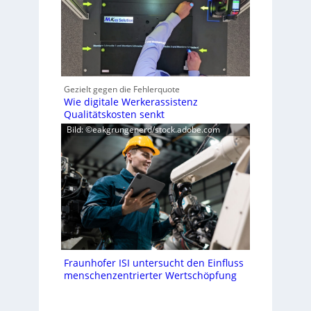
Gezielt gegen die Fehlerquote
Wie digitale Werkerassistenz
Qualitätskosten senkt
Bild: ©eakgrungenerd/stock.adobe.com
Fraunhofer ISI untersucht den Einfluss
menschenzentrierter Wertschöpfung