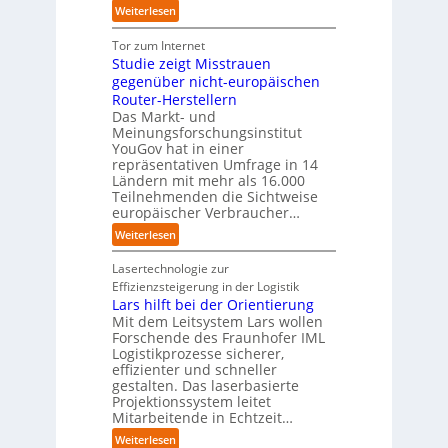
n
i
e
u
:
Weiterlesen
l
a
e
m
s
U
a
h
Z
T
b
n
Tor zum Internet
n
e
u
e
a
i
Studie zeigt Misstrauen
d
A
k
a
u
v
gegenüber nicht-europäischen
u
u
m
e
Router-Herstellern
t
n
t
r
Das Markt- und
o
f
r
s
Meinungsforschungsinstitut
m
t
i
a
YouGov hat in einer
a
d
t
repräsentativen Umfrage in 14
l
t
e
t
Ländern mit mehr als 16.000
A
i
r
Teilnehmenden die Sichtweise
I
u
s
europäischer Verbraucher…
I
n
t
i
n
d
o
:
Weiterlesen
e
d
u
m
S
r
u
s
a
t
Lasertechnologie zur
u
s
t
t
u
Effizienzsteigerung in der Logistik
n
t
r
i
d
Lars hilft bei der Orientierung
g
r
i
o
i
Mit dem Leitsystem Lars wollen
s
i
a
n
e
Forschende des Fraunhofer IML
l
e
l
.
Logistikprozesse sicherer,
z
ö
a
B
O
effizienter und schneller
e
s
u
u
r
gestalten. Das laserbasierte
i
u
t
s
Projektionssystem leitet
g
g
n
o
Mitarbeitende in Echtzeit…
i
w
t
g
m
n
ä
M
:
Weiterlesen
e