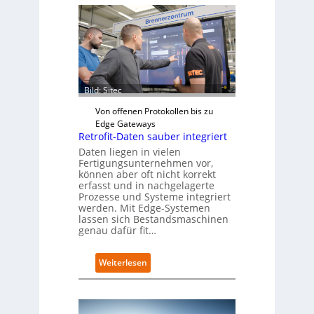
Bild: Sitec
Von offenen Protokollen bis zu
Edge Gateways
Retrofit-Daten sauber integriert
Daten liegen in vielen
Fertigungsunternehmen vor,
können aber oft nicht korrekt
erfasst und in nachgelagerte
Prozesse und Systeme integriert
werden. Mit Edge-Systemen
lassen sich Bestandsmaschinen
genau dafür fit…
:
Weiterlesen
R
e
t
r