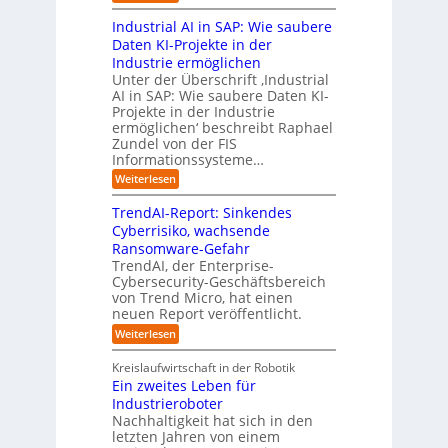
a
e
c
i
L
n
t
s
h
s
Industrial AI in SAP: Wie saubere
a
i
s
s
s
r
Daten KI-Projekte in der
s
E
t
t
s
Industrie ermöglichen
i
c
w
r
h
Unter der Überschrift ‚Industrial
e
o
e
a
i
AI in SAP: Wie saubere Daten KI-
r
s
i
u
Projekte in der Industrie
l
u
y
t
e
ermöglichen‘ beschreibt Raphael
f
n
s
e
Zundel von der FIS
n
t
g
t
r
Informationssysteme…
g
b
e
e
e
:
Weiterlesen
m
I
g
i
n
v
e
TrendAI-Report: Sinkendes
d
d
o
n
e
Cyberrisiko, wachsende
u
n
ü
r
Ransomware-Gefahr
s
F
b
t
O
TrendAI, der Enterprise-
o
r
e
r
Cybersecurity-Geschäftsbereich
i
r
r
von Trend Micro, hat einen
i
a
m
neuen Report veröffentlicht.
n
e
l
w
i
n
A
:
Weiterlesen
a
I
c
T
t
y
i
r
h
i
Kreislaufwirtschaft in der Robotik
n
e
s
t
e
Ein zweites Leben für
S
n
b
-
r
Industrieroboter
A
d
e
e
u
P
A
Nachhaltigkeit hat sich in den
i
:
I
u
n
letzten Jahren von einem
W
-