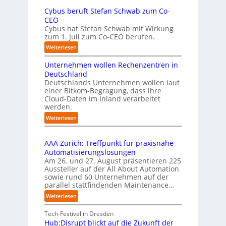
U
e
u
Cybus beruft Stefan Schwab zum Co-
-
f
n
CEO
K
d
u
Cybus hat Stefan Schwab mit Wirkung
o
i
n
zum 1. Juli zum Co-CEO berufen.
m
e
d
m
:
Weiterlesen
I
i
v
C
m
s
i
Unternehmen wollen Rechenzentren in
y
p
s
e
b
Deutschland
l
i
l
u
Deutschlands Unternehmen wollen laut
e
o
e
einer Bitkom-Begragung, dass ihre
s
m
n
Cloud-Daten im Inland verarbeitet
b
A
e
s
werden.
e
u
n
t
r
s
:
Weiterlesen
t
a
u
U
b
i
r
f
n
i
e
t
t
AAA Zürich: Treffpunkt für praxisnahe
t
l
r
e
S
Automatisierungslösungen
e
d
u
t
t
Am 26. und 27. August präsentieren 225
r
u
n
B
e
Aussteller auf der All About Automation
n
g
n
i
f
sowie rund 60 Unternehmen auf der
e
a
g
e
a
parallel stattfindenden Maintenance…
h
n
s
t
n
m
:
Weiterlesen
“
s
e
S
e
A
r
t
c
n
A
Tech-Festival in Dresden
v
e
h
w
A
Hub:Disrupt blickt auf die Zukunft der
e