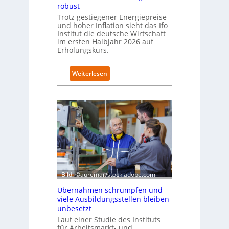
i
robust
m
Trotz gestiegener Energiepreise
B
und hoher Inflation sieht das Ifo
i
Institut die deutsche Wirtschaft
t
im ersten Halbjahr 2026 auf
k
Erholungskurs.
o
m
:
Weiterlesen
-
D
D
e
E
u
S
t
I
s
-
c
I
h
n
e
d
W
e
i
x
r
Bild: ©auremar/stock.adobe.com
a
t
u
Übernahmen schrumpfen und
s
f
viele Ausbildungsstellen bleiben
c
P
unbesetzt
h
l
Laut einer Studie des Instituts
a
a
für Arbeitsmarkt- und