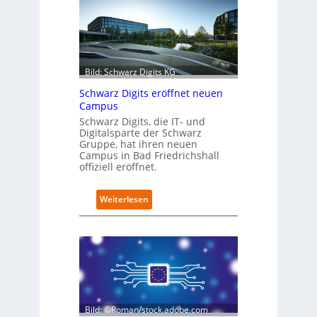
o
f
i
t
-
Bild: Schwarz Digits KG
D
a
Schwarz Digits eröffnet neuen
t
Campus
e
Schwarz Digits, die IT- und
n
Digitalsparte der Schwarz
s
Gruppe, hat ihren neuen
a
Campus in Bad Friedrichshall
u
offiziell eröffnet.
b
e
:
Weiterlesen
r
S
i
c
n
h
t
w
e
a
g
r
r
z
i
D
e
Bild: ©Roman/stock.adobe.com
i
r