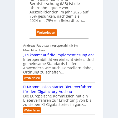
f
t
Berufsforschung (IAB) ist die
t
z
Übernahmequote von
z
1
Auszubildenden im Jahr 2025 auf
e
7
75% gesunken, nachdem sie
i
2024 mit 79% ein Rekordhoch…
g
t
:
Weiterlesen
s
Ü
i
b
c
Andreas Faath zu Interoperabilität im
e
h
Maschinenbau
r
r
„Es kommt auf die Implementierung an“
n
o
Interoperabilität vereinfacht vieles. Und
a
b
gemeinsame Standards helfen
h
u
Anwendern wie auch Herstellern dabei,
m
s
Ordnung zu schaffen…
e
t
:
Weiterlesen
n
„
s
EU-Kommission startet Bieterverfahren
E
c
s
für den Gigafactory-Ausbau
h
k
Die Europäische Kommission hat ein
r
Bieterverfahren zur Errichtung von bis
o
u
zu sieben KI-Gigafactories in ganz…
m
m
m
:
Weiterlesen
p
t
E
f
a