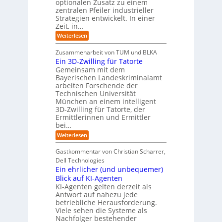
r
g
optionalen Zusatz zu einem
i
R
o
zentralen Pfeiler industrieller
e
e
Strategien entwickelt. In einer
p
s
p
Zeit, in…
ä
a
o
u
r
i
:
Weiterlesen
b
t
E
s
e
:
i
c
Zusammenarbeit von TUM und BLKA
r
S
n
h
Ein 3D-Zwilling für Tatorte
e
i
z
D
e
n
Gemeinsam mit dem
w
a
k
n
Bayerischen Landeskriminalamt
e
t
e
i
R
arbeiten Forschende der
e
n
t
Technischen Universität
o
n
d
e
München an einem intelligent
u
K
e
s
3D-Zwilling für Tatorte, der
I
s
t
L
-
C
Ermittlerinnen und Ermittler
e
e
P
y
bei…
b
r
r
b
e
:
Weiterlesen
-
o
e
n
E
H
j
r
f
i
e
r
Gastkommentar von Christian Scharrer,
e
ü
n
k
i
r
Dell Technologies
r
3
t
s
I
Ein ehrlicher (und unbequemer)
s
D
e
i
n
-
t
Blick auf KI-Agenten
i
k
d
Z
n
e
o
KI-Agenten gelten derzeit als
u
w
d
,
Antwort auf nahezu jede
l
s
i
e
w
t
betriebliche Herausforderung.
l
l
r
a
r
Viele sehen die Systeme als
l
e
I
c
i
Nachfolger bestehender
i
r
n
h