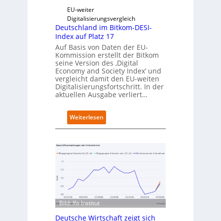
g
t
EU-weiter
i
Digitalisierungsvergleich
t
Deutschland im Bitkom-DESI-
s
Index auf Platz 17
e
Auf Basis von Daten der EU-
r
Kommission erstellt der Bitkom
ö
seine Version des ‚Digital
f
Economy and Society Index‘ und
f
vergleicht damit den EU-weiten
Digitalisierungsfortschritt. In der
n
aktuellen Ausgabe verliert…
e
t
n
:
Weiterlesen
e
D
u
e
e
u
n
t
C
s
a
c
m
h
p
l
u
a
s
Bild: Ifo Institut
n
d
Deutsche Wirtschaft zeigt sich