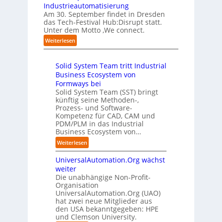
l
w
o
Z
Industrieautomatisierung
r
l
a
l
ü
Am 30. September findet in Dresden
f
e
b
l
r
das Tech-Festival Hub:Disrupt statt.
a
z
n
e
Unter dem Motto ‚We connect.
i
h
u
b
n
c
:
Weiterlesen
r
m
l
R
h
H
e
C
e
e
:
u
n
o
c
i
T
Solid System Team tritt Industrial
b
f
-
h
b
r
Business Ecosystem von
:
ü
C
e
e
e
D
Formways bei
r
E
n
f
n
i
Solid System Team (SST) bringt
d
O
z
f
u
künftig seine Methoden-,
s
e
e
p
n
Prozess- und Software-
r
n
n
u
Kompetenz für CAD, CAM und
b
u
G
t
n
PDM/PLM in das Industrial
p
e
i
r
k
Business Ecosystem von…
t
g
s
e
t
b
:
a
Weiterlesen
e
n
f
l
S
f
t
i
ü
i
UniversalAutomation.Org wächst
o
a
z
n
r
c
l
c
weiter
t
D
p
k
i
t
Die unabhängige Non-Profit-
e
r
t
Organisation
d
o
u
a
a
UniversalAutomation.Org (UAO)
S
r
t
x
hat zwei neue Mitglieder aus
u
y
y
s
i
den USA bekanntgegeben: HPE
f
s
-
c
s
und Clemson University.
d
t
A
h