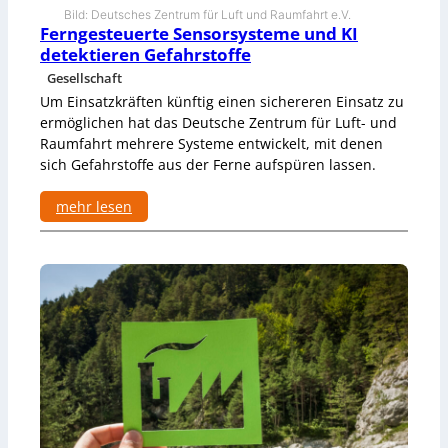
v
l
Bild: Deutsches Zentrum für Luft und Raumfahrt e.V.
o
Ferngesteuerte Sensorsysteme und KI
l
n
e
detektieren Gefahrstoffe
S
r
Gesellschaft
i
n
Um Einsatzkräften künftig einen sichereren Einsatz zu
m
u
ermöglichen hat das Deutsche Zentrum für Luft- und
l
Raumfahrt mehrere Systeme entwickelt, mit denen
a
sich Gefahrstoffe aus der Ferne aufspüren lassen.
t
i
mehr lesen
o
n
:
u
F
n
e
d
r
v
n
i
g
r
e
t
s
u
t
e
e
l
u
l
e
e
r