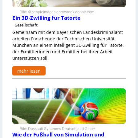
M
i
Bild: ©peopleimages.com/stock.adobe.com
s
Ein 3D-Zwilling für Tatorte
s
Gesellschaft
t
r
Gemeinsam mit dem Bayerischen Landeskriminalamt
a
arbeiten Forschende der Technischen Universität
u
München an einem intelligent 3D-Zwilling für Tatorte,
e
der Ermittlerinnen und Ermittler bei ihrer Arbeit
n
unterstützen soll.
g
e
g
mehr lesen
e
:
n
E
ü
i
b
n
e
3
r
D
n
-
i
Z
c
w
h
i
Bild: Dassault Systemes Deutschland GmbH
t
l
Wie der Fußball von Simulation und
-