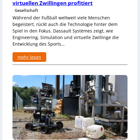
l
virtuellen Zwillingen profitiert
e
i
u
Gesellschaft
n
r
Während der Fußball weltweit viele Menschen
g
o
f
begeistert, rückt auch die Technologie hinter dem
p
ü
Spiel in den Fokus. Dassault Systèmes zeigt, wie
ä
r
Engineering, Simulation und virtuelle Zwillinge die
i
T
s
Entwicklung des Sports…
a
c
t
h
mehr lesen
o
e
r
:
n
t
W
R
e
i
o
e
u
d
t
e
e
r
r
F
-
u
H
ß
e
b
r
a
s
l
t
l
e