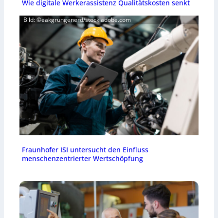
Wie digitale Werkerassistenz Qualitätskosten senkt
i
m
Bild: ©eakgrungenerd/stock.adobe.com
i
n
a
l
i
t
ä
t
b
e
t
r
o
f
f
Fraunhofer ISI untersucht den Einfluss
e
menschenzentrierter Wertschöpfung
n