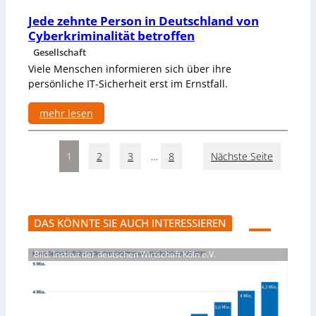
W
e
i
Jede zehnte Person in Deutschland von
n
e
Cyberkriminalität betroffen
d
a
Gesellschaft
s
Viele Menschen informieren sich über ihre
G
persönliche IT-Sicherheit erst im Ernstfall.
e
h
mehr lesen
i
r
:
n
J
R
e
1
2
3
…
8
Nächste Seite
e
d
l
e
e
z
v
e
a
h
DAS KÖNNTE SIE AUCH INTERESSIEREN
n
n
z
t
Bild: Institut der deutschen Wirtschaft Köln e.V.
e
e
r
P
k
e
e
r
n
s