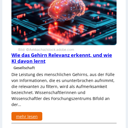
t
n
e
n
r
s
t
e
A
n
l
a
Bild: ©Aekkachai/stock.adobe.com
u
Wie das Gehirn Relevanz erkennt, und wie
f
KI davon lernt
s
Gesellschaft
t
Die Leistung des menschlichen Gehirns, aus der Fülle
e
l
von Informationen, die es ununterbrochen aufnimmt,
l
die relevanten zu filtern, wird als Aufmerksamkeit
e
bezeichnet. Wissenschaftlerinnen und
f
Wissenschaftler des Forschungszentrums Bifold an
ü
der…
r
F
r
mehr lesen
a
:
g