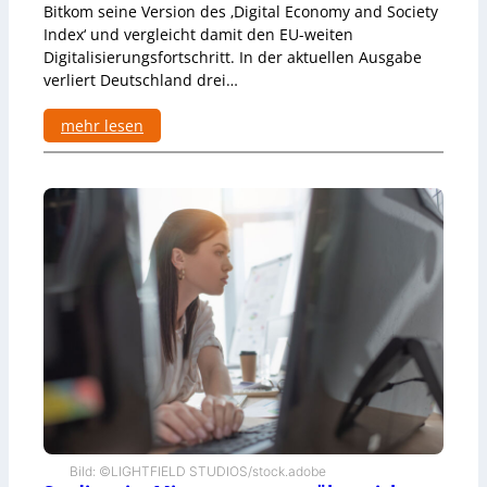
Bitkom seine Version des ‚Digital Economy and Society
Index‘ und vergleicht damit den EU-weiten
Digitalisierungsfortschritt. In der aktuellen Ausgabe
verliert Deutschland drei…
mehr lesen
:
D
e
u
t
s
c
h
l
a
n
d
i
m
B
i
t
Bild: ©LIGHTFIELD STUDIOS/stock.adobe
k