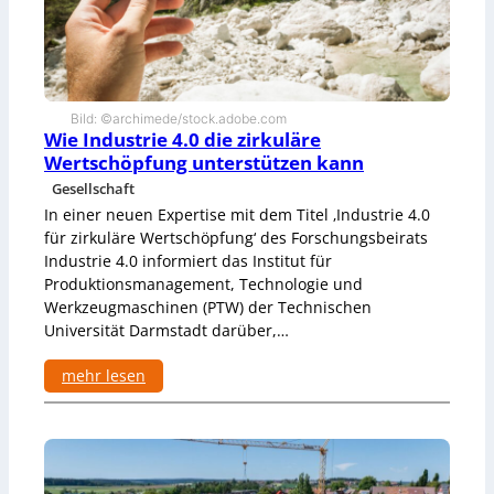
n
t
Z
e
w
S
i
e
l
n
l
s
Bild: ©archimede/stock.adobe.com
i
Wie Industrie 4.0 die zirkuläre
o
n
r
Wertschöpfung unterstützen kann
g
s
Gesellschaft
e
y
n
In einer neuen Expertise mit dem Titel ‚Industrie 4.0
s
p
t
für zirkuläre Wertschöpfung‘ des Forschungsbeirats
r
e
Industrie 4.0 informiert das Institut für
o
m
Produktionsmanagement, Technologie und
f
e
Werkzeugmaschinen (PTW) der Technischen
i
u
Universität Darmstadt darüber,…
t
n
i
d
e
mehr lesen
K
r
I
:
t
d
W
e
i
t
e
e
I