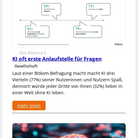
u
r
p
t
e
s
r
c
m
h
a
ö
r
p
k
f
t
u
a
n
Bild: Bitkom e.V.
u
KI oft erste Anlaufstelle für Fragen
g
s
u
Gesellschaft
d
n
Laut einer Bitkom-Befragung macht macht KI drei
e
t
Vierteln (77%) seiner Nutzerinnen und Nutzern Spaß,
m
e
3
dennoch würde jeder Dritte von ihnen (32%) lieber in
r
D
s
einer Welt ohne KI leben.
-
t
D
ü
mehr lesen
r
t
u
:
z
c
K
e
k
I
n
e
o
k
r
f
a