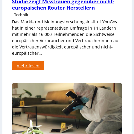
Studie zeigt Misstrauen gegenüber nicht-
o
europäischen Router-Herstellern
m
Technik
-
D
Das Markt- und Meinungsforschungsinstitut YouGov
E
hat in einer repräsentativen Umfrage in 14 Ländern
S
mit mehr als 16.000 Teilnehmenden die Sichtweise
I
europäischer Verbraucher und Verbraucherinnen auf
-
die Vertrauenswürdigkeit europäischer und nicht-
I
europäischer…
n
d
e
mehr lesen
x
:
a
S
u
t
f
u
P
d
l
i
a
e
t
z
z
e
1
i
7
g
t