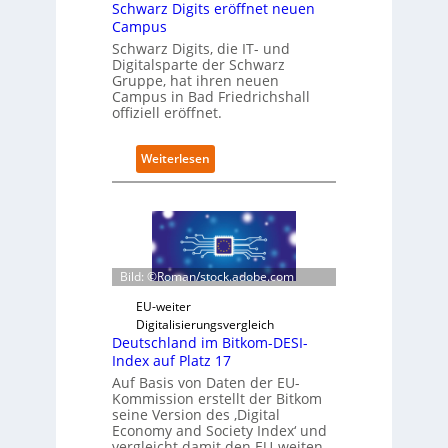
Schwarz Digits eröffnet neuen
D
u
Campus
-
s
I
Schwarz Digits, die IT- und
b
Digitalsparte der Schwarz
n
a
Gruppe, hat ihren neuen
s
u
Campus in Bad Friedrichshall
p
offiziell eröffnet.
e
k
t
:
Weiterlesen
i
S
o
c
n
h
m
w
i
a
t
r
Bild: ©Roman/stock.adobe.com
n
z
a
D
EU-weiter
t
i
Digitalisierungsvergleich
i
g
Deutschland im Bitkom-DESI-
v
i
Index auf Platz 17
e
t
Auf Basis von Daten der EU-
r
s
Kommission erstellt der Bitkom
E
e
seine Version des ‚Digital
d
r
Economy and Society Index‘ und
g
vergleicht damit den EU-weiten
ö