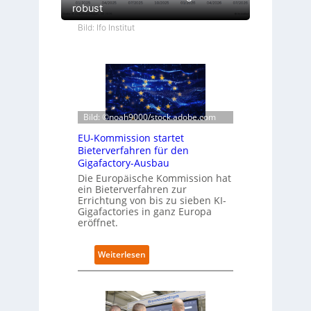
robust
Bild: Ifo Institut
Bild: ©noah9000/stock.adobe.com
EU-Kommission startet
Bieterverfahren für den
Gigafactory-Ausbau
Die Europäische Kommission hat
ein Bieterverfahren zur
Errichtung von bis zu sieben KI-
Gigafactories in ganz Europa
eröffnet.
:
Weiterlesen
E
U
-
K