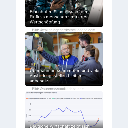
Fraunhofer ISI untersucht den
Einfluss menschenzentrierter
Wertschöpfung
Bild: ©eakgrungenerd/stock.adobe.com
Übernahmen schrumpfen und viele
Ausbildungsstellen bleiben
unbesetzt
Bild: ©auremar/stock.adobe.com
Deutsche Wirtschaft zeigt sich