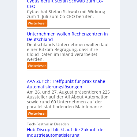
Cybus beruft Stefan Schwab zum Co-
s
D
s
CEO
k
E
p
Cybus hat Stefan Schwab mit Wirkung
o
S
e
zum 1. Juli zum Co-CEO berufen.
m
I
k
m
:
Weiterlesen
-
t
t
C
I
i
a
Unternehmen wollen Rechenzentren in
y
n
o
u
b
Deutschland
d
n
f
u
Deutschlands Unternehmen wollen laut
e
m
d
einer Bitkom-Begragung, dass ihre
s
x
i
i
Cloud-Daten im Inland verarbeitet
b
a
t
e
werden.
e
n
u
I
r
:
Weiterlesen
a
f
m
u
U
t
P
p
f
n
i
l
l
t
AAA Zürich: Treffpunkt für praxisnahe
t
v
e
a
S
Automatisierungslösungen
e
e
m
t
t
Am 26. und 27. August präsentieren 225
r
r
e
z
e
Aussteller auf der All About Automation
n
E
n
1
f
sowie rund 60 Unternehmen auf der
e
d
t
7
a
parallel stattfindenden Maintenance…
h
g
i
n
m
:
Weiterlesen
e
e
S
e
A
-
r
c
n
A
Tech-Festival in Dresden
I
u
h
w
A
Hub:Disrupt blickt auf die Zukunft der
n
n
w
o
Z
Industrieautomatisierung
t
g