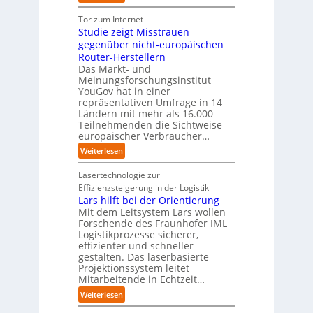
a
e
m
U
a
h
Z
T
n
Tor zum Internet
n
e
u
e
i
Studie zeigt Misstrauen
d
A
k
a
v
gegenüber nicht-europäischen
u
u
m
e
Router-Herstellern
t
n
t
r
Das Markt- und
o
f
r
s
Meinungsforschungsinstitut
m
t
i
a
YouGov hat in einer
a
d
t
repräsentativen Umfrage in 14
l
t
e
t
Ländern mit mehr als 16.000
A
i
r
Teilnehmenden die Sichtweise
I
u
s
europäischer Verbraucher…
I
n
t
i
n
d
o
:
Weiterlesen
e
d
u
m
S
r
u
s
a
t
Lasertechnologie zur
u
s
t
t
u
Effizienzsteigerung in der Logistik
n
t
r
i
d
Lars hilft bei der Orientierung
g
r
i
o
i
Mit dem Leitsystem Lars wollen
s
i
a
n
e
Forschende des Fraunhofer IML
l
e
l
.
Logistikprozesse sicherer,
z
ö
a
B
O
effizienter und schneller
e
s
u
u
r
gestalten. Das laserbasierte
i
u
t
s
Projektionssystem leitet
g
g
n
o
Mitarbeitende in Echtzeit…
i
w
t
g
m
n
ä
M
:
Weiterlesen
e
a
e
c
i
L
n
t