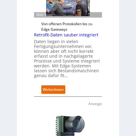
o
m
m
Bild: Sitec
i
Von offenen Protokollen bis zu
s
Edge Gateways
s
Retrofit-Daten sauber integriert
i
o
Daten liegen in vielen
Fertigungsunternehmen vor,
n
können aber oft nicht korrekt
s
erfasst und in nachgelagerte
t
Prozesse und Systeme integriert
a
werden. Mit Edge-Systemen
r
lassen sich Bestandsmaschinen
t
genau dafür fit…
e
t
:
Weiterlesen
B
R
i
e
e
Anzeige
t
t
r
e
o
r
f
v
i
e
t
r