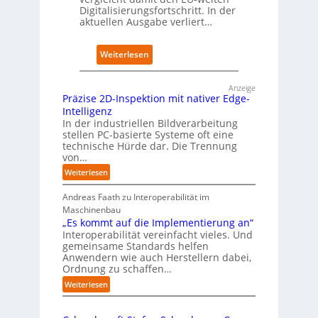
e
Digitalisierungsfortschritt. In der
f
aktuellen Ausgabe verliert…
-
f
I
n
n
e
:
Weiterlesen
t
t
D
e
n
e
l
e
Anzeige
u
Präzise 2D-Inspektion mit nativer Edge-
l
u
t
Intelligenz
i
e
s
In der industriellen Bildverarbeitung
g
n
c
stellen PC-basierte Systeme oft eine
e
C
h
technische Hürde dar. Die Trennung
n
a
l
von…
z
m
a
:
Weiterlesen
p
n
P
u
d
r
Andreas Faath zu Interoperabilität im
s
i
ä
Maschinenbau
m
z
„Es kommt auf die Implementierung an“
B
i
Interoperabilität vereinfacht vieles. Und
s
i
gemeinsame Standards helfen
Anwendern wie auch Herstellern dabei,
e
t
Ordnung zu schaffen…
2
k
D
o
:
Weiterlesen
-
„
m
I
E
-
n