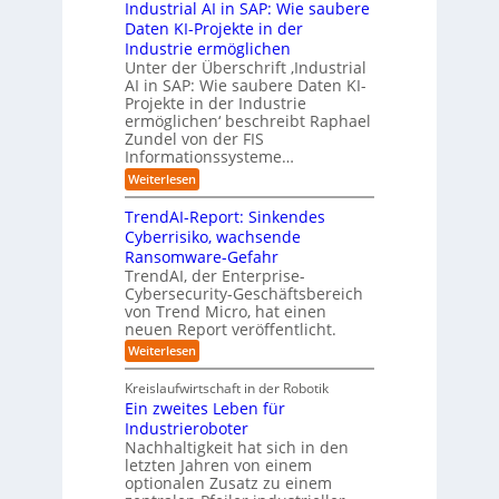
s
h
s
Industrial AI in SAP: Wie saubere
a
i
s
s
s
r
Daten KI-Projekte in der
s
E
t
t
s
Industrie ermöglichen
i
c
w
r
h
Unter der Überschrift ‚Industrial
e
o
e
a
i
AI in SAP: Wie saubere Daten KI-
r
s
i
u
Projekte in der Industrie
l
u
y
t
e
ermöglichen‘ beschreibt Raphael
f
n
s
e
Zundel von der FIS
n
t
g
t
r
Informationssysteme…
g
b
e
e
e
:
Weiterlesen
m
I
g
i
n
v
e
TrendAI-Report: Sinkendes
d
d
o
n
e
Cyberrisiko, wachsende
u
n
ü
r
Ransomware-Gefahr
s
F
b
t
O
TrendAI, der Enterprise-
o
r
e
r
Cybersecurity-Geschäftsbereich
i
r
r
von Trend Micro, hat einen
i
a
m
neuen Report veröffentlicht.
n
e
l
w
i
n
A
:
Weiterlesen
a
I
c
T
t
y
i
r
h
i
Kreislaufwirtschaft in der Robotik
n
e
s
t
e
Ein zweites Leben für
S
n
b
-
r
Industrieroboter
A
d
e
e
u
P
A
Nachhaltigkeit hat sich in den
i
:
I
u
n
letzten Jahren von einem
W
-
r
g
optionalen Zusatz zu einem
i
R
o