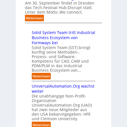
a
l
ü
Am 30. September findet in Dresden
e
a
b
l
r
das Tech-Festival Hub:Disrupt statt.
l
n
z
e
Unter dem Motto ‚We connect.
i
l
“
u
n
c
i
:
Weiterlesen
m
R
h
g
H
C
e
:
e
u
o
c
T
n
Solid System Team tritt Industrial
b
-
h
r
z
Business Ecosystem von
:
C
e
e
D
Formways bei
E
n
f
i
Solid System Team (SST) bringt
O
z
f
künftig seine Methoden-,
s
e
p
Prozess- und Software-
r
n
u
Kompetenz für CAD, CAM und
u
t
n
PDM/PLM in das Industrial
p
r
k
Business Ecosystem von…
t
e
t
b
:
Weiterlesen
n
f
l
S
i
ü
i
UniversalAutomation.Org wächst
o
n
r
c
l
weiter
D
p
k
i
Die unabhängige Non-Profit-
e
r
t
Organisation
d
u
a
a
UniversalAutomation.Org (UAO)
S
t
x
hat zwei neue Mitglieder aus
u
y
s
i
den USA bekanntgegeben: HPE
f
s
c
s
und Clemson University.
d
t
h
n
i
e
:
Weiterlesen
l