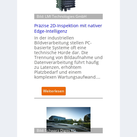
-
f
D
a
a
h
Bild: LMI Technologies GmbH
t
r
e
e
Präzise 2D-Inspektion mit nativer
n
n
Edge-Intelligenz
s
f
In der industriellen
a
ü
Bildverarbeitung stellen PC-
u
r
basierte Systeme oft eine
b
technische Hürde dar. Die
d
Trennung von Bildaufnahme und
e
e
Datenverarbeitung führt häufig
r
n
zu Latenzen, erhöhtem
i
G
Platzbedarf und einem
n
i
komplexen Wartungsaufwand.…
t
g
e
a
g
:
Weiterlesen
f
r
P
a
i
r
c
e
ä
t
r
z
o
t
i
r
s
y
e
-
Bild: Schwarz Digits KG
2
A