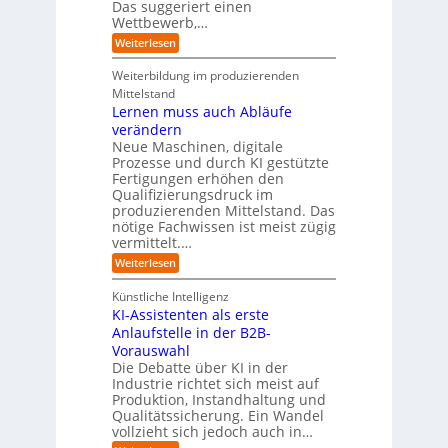
g
Das suggeriert einen
u
e
o
f
s
n
Wettbewerb,…
b
ü
t
d
o
:
Weiterlesen
r
r
e
t
E
T
i
R
e
i
a
Weiterbildung im produzierenden
e
a
r
n
t
e
n
Mittelstand
e
o
r
s
Lernen muss auch Abläufe
h
r
m
o
r
t
verändern
ö
m
l
e
Neue Maschinen, digitale
g
w
i
l
a
Prozesse und durch KI gestützte
c
i
r
Fertigungen erhöhen den
h
c
e
Qualifizierungsdruck im
e
h
-
produzierenden Mittelstand. Das
r
e
G
(
nötige Fachwissen ist meist zügig
n
e
u
vermittelt.…
f
n
a
:
Weiterlesen
d
h
L
u
r
e
n
Künstliche Intelligenz
r
b
KI-Assistenten als erste
n
e
Anlaufstelle in der B2B-
e
q
n
Vorauswahl
u
m
e
Die Debatte über KI in der
u
m
Industrie richtet sich meist auf
s
e
Produktion, Instandhaltung und
s
r
Qualitätssicherung. Ein Wandel
a
)
vollzieht sich jedoch auch in…
u
B
c
l