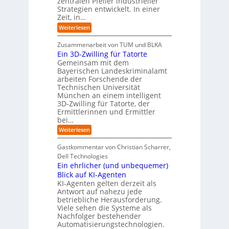
zentralen Pfeiler industrieller
e
e
Strategien entwickelt. In einer
p
s
p
Zeit, in…
ä
a
o
u
r
i
:
Weiterlesen
b
t
E
s
e
:
i
c
Zusammenarbeit von TUM und BLKA
r
S
n
h
Ein 3D-Zwilling für Tatorte
e
i
z
D
e
n
Gemeinsam mit dem
w
a
k
n
Bayerischen Landeskriminalamt
e
t
e
i
R
arbeiten Forschende der
e
n
t
Technischen Universität
o
n
d
e
München an einem intelligent
u
K
e
s
3D-Zwilling für Tatorte, der
I
s
t
L
-
C
Ermittlerinnen und Ermittler
e
e
P
y
bei…
b
r
r
b
e
:
Weiterlesen
-
o
e
n
E
H
j
r
f
i
e
r
Gastkommentar von Christian Scharrer,
e
ü
n
k
i
r
Dell Technologies
r
3
t
s
I
Ein ehrlicher (und unbequemer)
s
D
e
i
n
-
t
Blick auf KI-Agenten
i
k
d
Z
n
e
o
KI-Agenten gelten derzeit als
u
w
d
,
Antwort auf nahezu jede
l
s
i
e
w
t
betriebliche Herausforderung.
l
l
r
a
r
Viele sehen die Systeme als
l
e
I
c
i
Nachfolger bestehender
i
r
n
h
e
n
Automatisierungstechnologien.
d
s
n
r