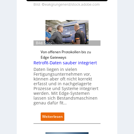
Bild: ©eakgrungenerd/stock.adobe.com
Bild: Sitec
Von offenen Protokollen bis zu
Edge Gateways
Retrofit-Daten sauber integriert
Daten liegen in vielen
Fertigungsunternehmen vor,
können aber oft nicht korrekt
erfasst und in nachgelagerte
Prozesse und Systeme integriert
werden. Mit Edge-Systemen
lassen sich Bestandsmaschinen
genau dafür fit…
:
Weiterlesen
R
e
t