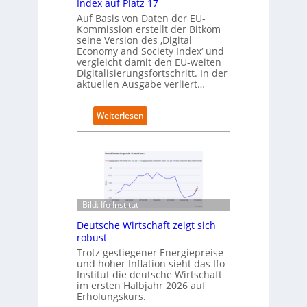
i
Index auf Platz 17
r
t
Auf Basis von Daten der EU-
t
s
Kommission erstellt der Bitkom
e
seine Version des ‚Digital
r
Economy and Society Index‘ und
vergleicht damit den EU-weiten
ö
Digitalisierungsfortschritt. In der
f
aktuellen Ausgabe verliert…
f
n
e
:
Weiterlesen
t
D
n
e
e
u
u
t
e
s
n
c
C
h
Bild: Ifo Institut
a
l
m
Deutsche Wirtschaft zeigt sich
a
p
robust
n
u
d
Trotz gestiegener Energiepreise
s
und hoher Inflation sieht das Ifo
i
Institut die deutsche Wirtschaft
m
im ersten Halbjahr 2026 auf
B
Erholungskurs.
i