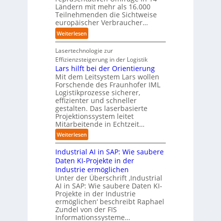
t
e
t
Ländern mit mehr als 16.000
A
i
r
Teilnehmenden die Sichtweise
I
u
s
europäischer Verbraucher…
I
n
t
i
n
d
o
:
Weiterlesen
e
d
u
m
S
r
u
s
a
t
Lasertechnologie zur
u
s
t
t
u
Effizienzsteigerung in der Logistik
n
t
r
i
d
Lars hilft bei der Orientierung
g
r
i
o
i
Mit dem Leitsystem Lars wollen
s
i
a
n
e
Forschende des Fraunhofer IML
l
e
l
.
Logistikprozesse sicherer,
z
ö
a
B
O
effizienter und schneller
e
s
u
u
r
gestalten. Das laserbasierte
i
u
t
s
Projektionssystem leitet
g
g
n
o
Mitarbeitende in Echtzeit…
i
w
t
g
m
n
ä
M
:
Weiterlesen
e
a
e
c
i
L
n
t
s
h
s
Industrial AI in SAP: Wie saubere
a
i
s
s
s
r
Daten KI-Projekte in der
s
E
t
t
s
Industrie ermöglichen
i
c
w
r
h
Unter der Überschrift ‚Industrial
e
o
e
a
i
AI in SAP: Wie saubere Daten KI-
r
s
i
u
Projekte in der Industrie
l
u
y
t
e
ermöglichen‘ beschreibt Raphael
f
n
s
e
Zundel von der FIS
n
t
g
t
r
Informationssysteme…
g
b