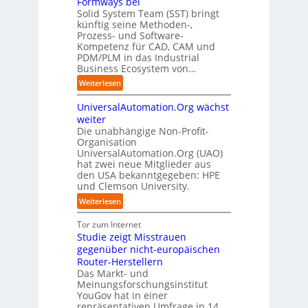
Formways bei
r
E
n
f
n
i
Solid System Team (SST) bringt
d
O
z
f
u
künftig seine Methoden-,
s
e
e
p
n
Prozess- und Software-
r
n
n
u
Kompetenz für CAD, CAM und
b
u
G
t
n
PDM/PLM in das Industrial
p
e
i
r
k
Business Ecosystem von…
t
g
s
e
t
b
:
a
Weiterlesen
e
n
f
l
S
f
t
i
ü
i
UniversalAutomation.Org wächst
o
a
z
n
r
c
l
c
weiter
t
D
p
k
i
t
Die unabhängige Non-Profit-
e
r
t
Organisation
d
o
u
a
a
UniversalAutomation.Org (UAO)
S
r
t
x
hat zwei neue Mitglieder aus
u
y
y
s
i
den USA bekanntgegeben: HPE
f
s
-
c
s
und Clemson University.
d
t
A
h
n
i
e
u
:
Weiterlesen
l
a
e
m
s
U
a
h
Z
T
b
n
Tor zum Internet
n
e
u
e
a
i
Studie zeigt Misstrauen
d
A
k
a
u
v
gegenüber nicht-europäischen
u
u
m
e
Router-Herstellern
t
n
t
r
Das Markt- und
o
f
r
s
Meinungsforschungsinstitut
m
t
i
a
YouGov hat in einer
a
d
t
repräsentativen Umfrage in 14
l