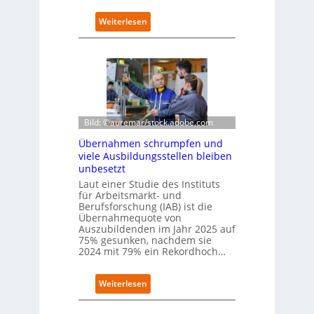
t
k
:
Weiterlesen
o
D
m
e
-
u
D
t
E
s
S
c
I
h
-
e
Bild: ©auremar/stock.adobe.com
I
W
Übernahmen schrumpfen und
n
i
viele Ausbildungsstellen bleiben
d
r
unbesetzt
e
t
x
Laut einer Studie des Instituts
s
a
für Arbeitsmarkt- und
c
Berufsforschung (IAB) ist die
u
h
Übernahmequote von
f
a
Auszubildenden im Jahr 2025 auf
P
f
75% gesunken, nachdem sie
l
t
2024 mit 79% ein Rekordhoch…
a
z
t
e
z
:
Weiterlesen
i
1
Ü
g
7
b
t