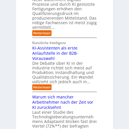
i
l
a
Prozesse und durch KI gestützte
c
i
r
Fertigungen erhöhen den
h
c
e
Qualifizierungsdruck im
e
h
-
produzierenden Mittelstand. Das
r
e
G
(
nötige Fachwissen ist meist zügig
n
e
u
vermittelt.…
f
n
a
:
Weiterlesen
d
h
L
u
r
e
n
Künstliche Intelligenz
r
b
KI-Assistenten als erste
n
e
Anlaufstelle in der B2B-
e
q
n
Vorauswahl
u
m
e
Die Debatte über KI in der
u
m
Industrie richtet sich meist auf
s
e
Produktion, Instandhaltung und
s
r
Qualitätssicherung. Ein Wandel
a
)
vollzieht sich jedoch auch in…
u
B
c
l
:
Weiterlesen
h
i
K
A
c
I
Warum sich mancher
b
k
-
l
Arbeitnehmer nach der Zeit vor
a
A
ä
u
KI zurücksehnt
s
u
f
s
Laut einer Studie des
f
K
i
Technologieberatungsunterneh
e
I
s
mens Adaptavist blicken fast drei
v
-
t
e
Viertel (72%**) der befragten
A
e