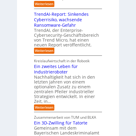
e
e
e
:
Weiterlesen
m
I
g
i
n
v
e
TrendAI-Report: Sinkendes
d
d
o
n
e
Cyberrisiko, wachsende
u
n
ü
r
Ransomware-Gefahr
s
F
b
t
O
TrendAI, der Enterprise-
o
r
e
r
Cybersecurity-Geschäftsbereich
i
r
r
von Trend Micro, hat einen
i
a
m
neuen Report veröffentlicht.
n
e
l
w
i
n
A
:
Weiterlesen
a
I
c
T
t
y
i
r
h
i
Kreislaufwirtschaft in der Robotik
n
e
s
t
e
Ein zweites Leben für
S
n
b
-
r
Industrieroboter
A
d
e
e
u
P
A
Nachhaltigkeit hat sich in den
i
:
I
u
n
letzten Jahren von einem
W
-
r
g
optionalen Zusatz zu einem
i
R
o
zentralen Pfeiler industrieller
e
e
Strategien entwickelt. In einer
p
s
p
Zeit, in…
ä
a
o
u
r
i
:
Weiterlesen
b
t
E
s
e
:
i
c
Zusammenarbeit von TUM und BLKA
r
S
n
h
Ein 3D-Zwilling für Tatorte
e
i
z
D
e
n
Gemeinsam mit dem
w
a
k
n
Bayerischen Landeskriminalamt
e
t
e