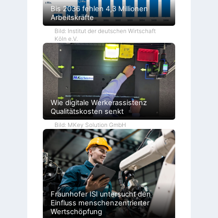
Bis 2036 fehlen 4,3 Millionen
Arbeitskräfte
Bild: Institut der deutschen Wirtschaft
Köln e.V.
Wie digitale Werkerassistenz
Qualitätskosten senkt
Bild: MKey Solution GmbH
Fraunhofer ISI untersucht den
Einfluss menschenzentrierter
Wertschöpfung