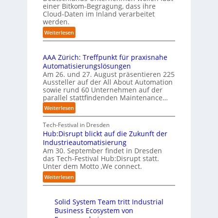
e
o
e
einer Bitkom-Begragung, dass ihre
s
m
n
Cloud-Daten im Inland verarbeitet
b
A
e
s
werden.
e
u
n
t
r
s
:
Weiterlesen
t
a
u
U
b
i
r
f
n
i
e
t
t
AAA Zürich: Treffpunkt für praxisnahe
t
l
r
e
S
Automatisierungslösungen
e
d
u
t
t
Am 26. und 27. August präsentieren 225
r
u
n
B
e
Aussteller auf der All About Automation
n
g
n
i
f
sowie rund 60 Unternehmen auf der
e
a
g
e
a
parallel stattfindenden Maintenance…
h
n
s
t
n
m
:
Weiterlesen
“
s
e
S
e
A
r
t
c
n
A
Tech-Festival in Dresden
v
e
h
w
A
Hub:Disrupt blickt auf die Zukunft der
e
l
w
o
Z
Industrieautomatisierung
r
l
a
l
ü
Am 30. September findet in Dresden
f
e
b
l
r
das Tech-Festival Hub:Disrupt statt.
a
z
n
e
Unter dem Motto ‚We connect.
i
h
u
b
n
c
:
Weiterlesen
r
m
l
R
h
H
e
C
e
e
:
u
n
o
c
i
T
Solid System Team tritt Industrial
b
f
-
h
b
r
Business Ecosystem von
:
ü
C
e
e
e
D