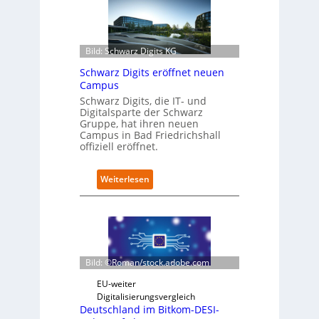
r
o
f
i
Bild: Schwarz Digits KG
t
Schwarz Digits eröffnet neuen
-
Campus
D
a
Schwarz Digits, die IT- und
Digitalsparte der Schwarz
t
Gruppe, hat ihren neuen
e
Campus in Bad Friedrichshall
n
offiziell eröffnet.
s
a
u
:
Weiterlesen
b
S
e
c
r
h
i
w
n
a
t
r
Bild: ©Roman/stock.adobe.com
e
z
g
D
EU-weiter
r
i
Digitalisierungsvergleich
i
g
Deutschland im Bitkom-DESI-
e