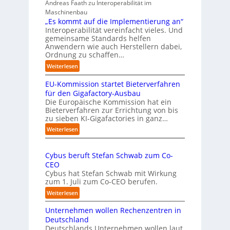
Andreas Faath zu Interoperabilität im
e
s
Maschinenbau
r
i
„Es kommt auf die Implementierung an“
n
c
Interoperabilität vereinfacht vieles. Und
a
h
gemeinsame Standards helfen
h
r
Anwendern wie auch Herstellern dabei,
m
o
Ordnung zu schaffen…
e
b
:
Weiterlesen
n
u
„
s
s
EU-Kommission startet Bieterverfahren
E
c
t
s
für den Gigafactory-Ausbau
h
k
Die Europäische Kommission hat ein
r
Bieterverfahren zur Errichtung von bis
o
u
zu sieben KI-Gigafactories in ganz…
m
m
m
:
Weiterlesen
p
t
E
f
a
U
e
u
Cybus beruft Stefan Schwab zum Co-
-
f
n
CEO
K
d
u
Cybus hat Stefan Schwab mit Wirkung
o
i
n
zum 1. Juli zum Co-CEO berufen.
m
e
d
m
:
Weiterlesen
I
i
v
C
m
s
i
Unternehmen wollen Rechenzentren in
y
p
s
e
b
Deutschland
l
i
l
u
Deutschlands Unternehmen wollen laut