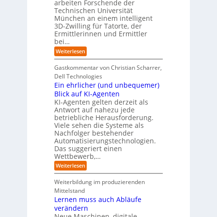
i
R
arbeiten Forschende der
e
n
t
Technischen Universität
o
n
d
e
München an einem intelligent
u
K
e
s
3D-Zwilling für Tatorte, der
I
s
t
L
-
C
Ermittlerinnen und Ermittler
e
e
P
y
bei…
b
r
r
b
e
:
Weiterlesen
-
o
e
n
E
H
j
r
f
i
e
r
Gastkommentar von Christian Scharrer,
e
ü
n
k
i
r
Dell Technologies
r
3
t
s
I
Ein ehrlicher (und unbequemer)
s
D
e
i
n
-
t
Blick auf KI-Agenten
i
k
d
Z
n
e
o
KI-Agenten gelten derzeit als
u
w
d
,
Antwort auf nahezu jede
l
s
i
e
w
t
betriebliche Herausforderung.
l
l
r
a
r
Viele sehen die Systeme als
l
e
I
c
i
Nachfolger bestehender
i
r
n
h
e
n
Automatisierungstechnologien.
d
s
n
r
g
Das suggeriert einen
u
e
o
f
s
n
Wettbewerb,…
b
ü
t
d
o
:
Weiterlesen
r
r
e
t
E
T
i
R
e
i
a
Weiterbildung im produzierenden
e
a
r
n
t
e
n
Mittelstand
e
o
r
s
Lernen muss auch Abläufe
h
r
m
o
r
t
verändern
ö
m
l
e
Neue Maschinen, digitale
g
w