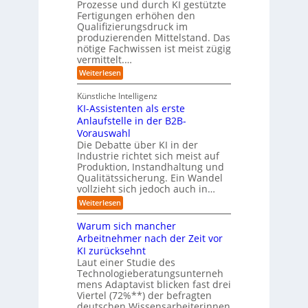
l
a
Prozesse und durch KI gestützte
c
i
r
Fertigungen erhöhen den
h
c
e
Qualifizierungsdruck im
e
h
-
produzierenden Mittelstand. Das
r
e
G
(
nötige Fachwissen ist meist zügig
n
e
u
vermittelt.…
f
n
a
:
Weiterlesen
d
h
L
u
r
e
n
Künstliche Intelligenz
r
b
KI-Assistenten als erste
n
e
Anlaufstelle in der B2B-
e
q
n
Vorauswahl
u
m
e
Die Debatte über KI in der
u
m
Industrie richtet sich meist auf
s
e
Produktion, Instandhaltung und
s
r
Qualitätssicherung. Ein Wandel
a
)
vollzieht sich jedoch auch in…
u
B
c
l
:
Weiterlesen
h
i
K
A
c
I
Warum sich mancher
b
k
-
l
Arbeitnehmer nach der Zeit vor
a
A
ä
u
KI zurücksehnt
s
u
f
s
Laut einer Studie des
f
K
i
Technologieberatungsunterneh
e
I
s
mens Adaptavist blicken fast drei
v
-
t
e
Viertel (72%**) der befragten
A
e
r
deutschen Wissensarbeiterinnen
g
n