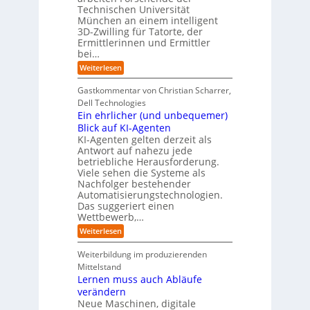
e
n
t
Technischen Universität
o
n
d
e
München an einem intelligent
u
K
e
s
3D-Zwilling für Tatorte, der
I
s
t
L
-
C
Ermittlerinnen und Ermittler
e
e
P
y
bei…
b
r
r
b
e
:
Weiterlesen
-
o
e
n
E
H
j
r
f
i
e
r
Gastkommentar von Christian Scharrer,
e
ü
n
k
i
r
Dell Technologies
r
3
t
s
I
Ein ehrlicher (und unbequemer)
s
D
e
i
n
-
t
Blick auf KI-Agenten
i
k
d
Z
n
e
o
KI-Agenten gelten derzeit als
u
w
d
,
Antwort auf nahezu jede
l
s
i
e
w
t
betriebliche Herausforderung.
l
l
r
a
r
Viele sehen die Systeme als
l
e
I
c
i
Nachfolger bestehender
i
r
n
h
e
n
Automatisierungstechnologien.
d
s
n
r
g
Das suggeriert einen
u
e
o
f
s
n
Wettbewerb,…
b
ü
t
d
o
:
Weiterlesen
r
r
e
t
E
T
i
R
e
i
a
Weiterbildung im produzierenden
e
a
r
n
t
e
n
Mittelstand
e
o
r
s
Lernen muss auch Abläufe
h
r
m
o
r
t
verändern
ö
m
l
e
Neue Maschinen, digitale
g
w
i