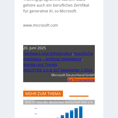
gehöre auch ein berufliches Zertifikat
für generative KI, so Microsoft.
www.microsoft.com
20. Juni 2025
Hardware und Infrastruktur
,
Künstliche
Intelligenz – Artificial Intelligence
,
Märkte und Trends
INDUSTRIE 4.0 & IIoT Newsletter 3 2024
Microsoft Deutschland GmbH
Zur Firmenwebsite
MEHR ZUM THEMA
Bild: Institut der deutschen Wirtschaft Köln e.V.