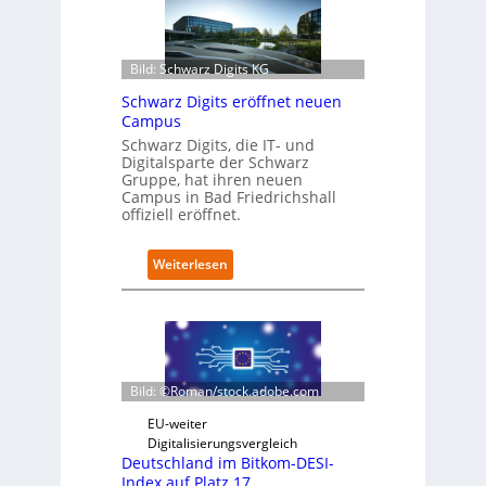
r
o
f
i
Bild: Schwarz Digits KG
t
Schwarz Digits eröffnet neuen
-
Campus
D
a
Schwarz Digits, die IT- und
Digitalsparte der Schwarz
t
Gruppe, hat ihren neuen
e
Campus in Bad Friedrichshall
n
offiziell eröffnet.
s
a
u
:
Weiterlesen
b
S
e
c
r
h
i
w
n
a
t
r
Bild: ©Roman/stock.adobe.com
e
z
g
D
EU-weiter
r
i
Digitalisierungsvergleich
i
g
Deutschland im Bitkom-DESI-
e
i
Index auf Platz 17