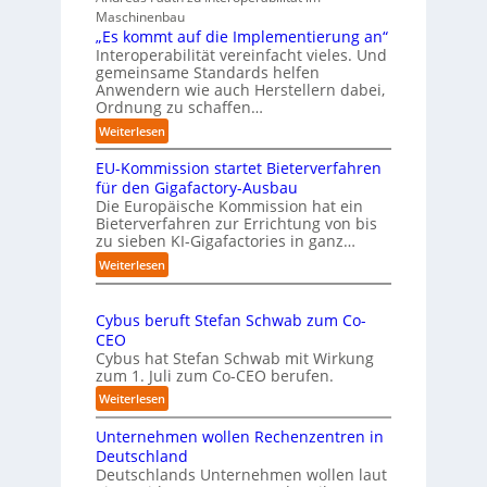
e
s
Maschinenbau
r
i
„Es kommt auf die Implementierung an“
n
c
Interoperabilität vereinfacht vieles. Und
a
h
gemeinsame Standards helfen
h
r
Anwendern wie auch Herstellern dabei,
m
o
Ordnung zu schaffen…
e
b
:
Weiterlesen
n
u
„
s
s
EU-Kommission startet Bieterverfahren
E
c
t
s
für den Gigafactory-Ausbau
h
k
Die Europäische Kommission hat ein
r
Bieterverfahren zur Errichtung von bis
o
u
zu sieben KI-Gigafactories in ganz…
m
m
m
:
Weiterlesen
p
t
E
f
a
U
e
u
Cybus beruft Stefan Schwab zum Co-
-
f
n
CEO
K
d
u
Cybus hat Stefan Schwab mit Wirkung
o
i
n
zum 1. Juli zum Co-CEO berufen.
m
e
d
m
:
Weiterlesen
I
i
v
C
m
s
i
Unternehmen wollen Rechenzentren in
y
p
s
e
b
Deutschland
l
i
l
u
Deutschlands Unternehmen wollen laut
e
o