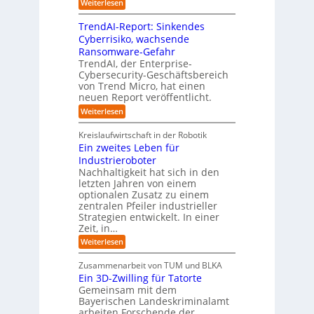
e
e
:
Weiterlesen
m
I
g
i
n
v
e
TrendAI-Report: Sinkendes
d
d
o
n
e
Cyberrisiko, wachsende
u
n
ü
r
Ransomware-Gefahr
s
F
b
t
O
TrendAI, der Enterprise-
o
r
e
r
Cybersecurity-Geschäftsbereich
i
r
r
von Trend Micro, hat einen
i
a
m
neuen Report veröffentlicht.
n
e
l
w
i
n
A
:
Weiterlesen
a
I
c
T
t
y
i
r
h
i
Kreislaufwirtschaft in der Robotik
n
e
s
t
e
Ein zweites Leben für
S
n
b
-
r
Industrieroboter
A
d
e
e
u
P
A
Nachhaltigkeit hat sich in den
i
:
I
u
n
letzten Jahren von einem
W
-
r
g
optionalen Zusatz zu einem
i
R
o
zentralen Pfeiler industrieller
e
e
Strategien entwickelt. In einer
p
s
p
Zeit, in…
ä
a
o
u
r
i
:
Weiterlesen
b
t
E
s
e
:
i
c
Zusammenarbeit von TUM und BLKA
r
S
n
h
Ein 3D-Zwilling für Tatorte
e
i
z
D
e
n
Gemeinsam mit dem
w
a
k
n
Bayerischen Landeskriminalamt
e
t
e
i
R
arbeiten Forschende der