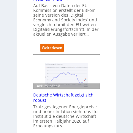
r
t
Auf Basis von Daten der EU-
t
s
Kommission erstellt der Bitkom
e
seine Version des ‚Digital
r
Economy and Society Index‘ und
vergleicht damit den EU-weiten
ö
Digitalisierungsfortschritt. In der
f
aktuellen Ausgabe verliert…
f
n
e
:
Weiterlesen
t
D
n
e
e
u
u
t
e
s
n
c
C
h
Bild: Ifo Institut
a
l
m
Deutsche Wirtschaft zeigt sich
a
p
robust
n
u
d
Trotz gestiegener Energiepreise
s
und hoher Inflation sieht das Ifo
i
Institut die deutsche Wirtschaft
m
im ersten Halbjahr 2026 auf
B
Erholungskurs.
i
t