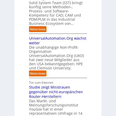
n
f
n
i
Solid System Team (SST) bringt
d
O
z
f
u
künftig seine Methoden-,
s
e
e
p
n
Prozess- und Software-
r
n
n
u
Kompetenz für CAD, CAM und
b
u
G
t
n
PDM/PLM in das Industrial
p
e
i
r
k
Business Ecosystem von…
t
g
s
e
t
b
:
a
Weiterlesen
e
n
f
l
S
f
t
i
ü
i
UniversalAutomation.Org wächst
o
a
z
n
r
c
l
c
weiter
t
D
p
k
i
t
Die unabhängige Non-Profit-
e
r
t
Organisation
d
o
u
a
a
UniversalAutomation.Org (UAO)
S
r
t
x
hat zwei neue Mitglieder aus
u
y
y
s
i
den USA bekanntgegeben: HPE
f
s
-
c
s
und Clemson University.
d
t
A
h
n
i
e
u
:
Weiterlesen
l
a
e
m
s
U
a
h
Z
T
b
n
Tor zum Internet
n
e
u
e
a
i
Studie zeigt Misstrauen
d
A
k
a
u
v
gegenüber nicht-europäischen
u
u
m
e
Router-Herstellern
t
n
t
r
Das Markt- und
o
f
r
s
Meinungsforschungsinstitut
m
t
i
a
YouGov hat in einer
a
d
t
repräsentativen Umfrage in 14
l
t