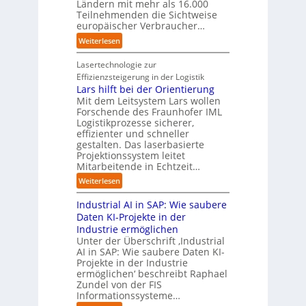
e
t
Ländern mit mehr als 16.000
A
i
r
Teilnehmenden die Sichtweise
I
u
s
europäischer Verbraucher…
I
n
t
i
n
d
o
:
Weiterlesen
e
d
u
m
S
r
u
s
a
t
Lasertechnologie zur
u
s
t
t
u
Effizienzsteigerung in der Logistik
n
t
r
i
d
Lars hilft bei der Orientierung
g
r
i
o
i
Mit dem Leitsystem Lars wollen
s
i
a
n
e
Forschende des Fraunhofer IML
l
e
l
.
Logistikprozesse sicherer,
z
ö
a
B
O
effizienter und schneller
e
s
u
u
r
gestalten. Das laserbasierte
i
u
t
s
Projektionssystem leitet
g
g
n
o
Mitarbeitende in Echtzeit…
i
w
t
g
m
n
ä
M
:
Weiterlesen
e
a
e
c
i
L
n
t
s
h
s
Industrial AI in SAP: Wie saubere
a
i
s
s
s
r
Daten KI-Projekte in der
s
E
t
t
s
Industrie ermöglichen
i
c
w
r
h
Unter der Überschrift ‚Industrial
e
o
e
a
i
AI in SAP: Wie saubere Daten KI-
r
s
i
u
Projekte in der Industrie
l
u
y
t
e
ermöglichen‘ beschreibt Raphael
f
n
s
e
Zundel von der FIS
n
t
g
t
r
Informationssysteme…
g
b
e