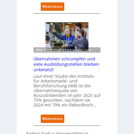
k
:
Weiterlesen
o
D
m
e
-
u
D
t
E
s
S
c
I
h
-
e
Bild: ©auremar/stock.adobe.com
I
W
Übernahmen schrumpfen und
n
i
viele Ausbildungsstellen bleiben
d
r
unbesetzt
e
t
x
Laut einer Studie des Instituts
s
a
für Arbeitsmarkt- und
c
Berufsforschung (IAB) ist die
u
h
Übernahmequote von
f
a
Auszubildenden im Jahr 2025 auf
P
f
75% gesunken, nachdem sie
l
t
2024 mit 79% ein Rekordhoch…
a
z
t
e
z
:
Weiterlesen
i
1
Ü
g
7
b
t
Andreas Faath zu Interoperabilität im