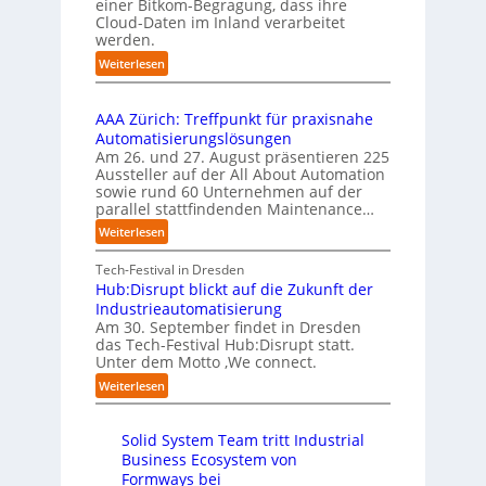
e
einer Bitkom-Begragung, dass ihre
s
m
n
Cloud-Daten im Inland verarbeitet
b
A
e
s
werden.
e
u
n
t
r
s
:
Weiterlesen
t
a
u
U
b
i
r
f
n
i
e
t
t
AAA Zürich: Treffpunkt für praxisnahe
t
l
r
e
S
Automatisierungslösungen
e
d
u
t
t
Am 26. und 27. August präsentieren 225
r
u
n
B
e
Aussteller auf der All About Automation
n
g
n
i
f
sowie rund 60 Unternehmen auf der
e
a
g
e
a
parallel stattfindenden Maintenance…
h
n
s
t
n
m
:
Weiterlesen
“
s
e
S
e
A
r
t
c
n
A
Tech-Festival in Dresden
v
e
h
w
A
Hub:Disrupt blickt auf die Zukunft der
e
l
w
o
Z
Industrieautomatisierung
r
l
a
l
ü
Am 30. September findet in Dresden
f
e
b
l
r
das Tech-Festival Hub:Disrupt statt.
a
z
n
e
Unter dem Motto ‚We connect.
i
h
u
b
n
c
:
Weiterlesen
r
m
l
R
h
H
e
C
e
e
:
u
n
o
c
i
T
Solid System Team tritt Industrial
b
f
-
h
b
r
Business Ecosystem von
:
ü
C
e
e
e
D
Formways bei
r
E