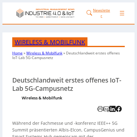
Newslette
r
WIRELESS & MOBILFUNK
Home
»
Wireless & Mobilfunk
»
Deutschlandweit erstes
offenes
IoT-Lab
5G-Campusnetz
Deutschlandweit erstes offenes IoT-
Lab 5G-Campusnetz
Wireless & Mobilfunk
Während der Fachmesse und -konferenz IEEE++ 5G
Summit präsentierten Albis-Elcon, CampusGenius und
Smart Systems Hub gemeinsam mit der