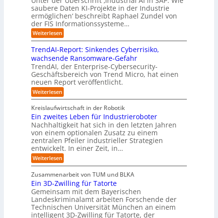
Unter der Überschrift ‚Industrial AI in SAP: Wie
r
B
w
s
saubere Daten KI-Projekte in der Industrie
h
g
i
u
ä
s
ermöglichen‘ beschreibt Raphael Zundel von
i
s
e
s
c
t
der FIS Informationssysteme…
l
l
a
i
h
r
f
ö
:
Weiterlesen
u
n
s
a
I
t
s
t
e
t
n
u
b
u
TrendAI-Report: Sinkendes Cyberrisiko,
o
s
d
w
e
e
n
wachsende Ransomware-Gefahr
u
m
s
e
n
i
g
TrendAI, der Enterprise-Cybersecurity-
s
a
E
i
g
d
e
Geschäftsbereich von Trend Micro, hat einen
t
t
c
t
r
e
neuen Report veröffentlicht.
e
n
i
o
e
i
g
r
:
Weiterlesen
s
a
s
r
e
T
O
l
i
y
r
n
r
A
Kreislaufwirtschaft in der Robotik
e
s
e
ü
I
i
Ein zweites Leben für Industrieroboter
r
n
t
i
b
e
Nachhaltigkeit hat sich in den letzten Jahren
d
u
e
n
e
n
von einem optionalen Zusatz zu einem
A
n
S
m
r
I
t
zentralen Pfeiler industrieller Strategien
A
g
v
-
n
entwickelt. In einer Zeit, in…
i
P
o
R
i
:
e
:
Weiterlesen
e
n
W
c
r
E
p
F
i
i
h
u
o
Zusammenarbeit von TUM und BLKA
e
o
n
t
r
n
Ein 3D-Zwilling für Tatorte
s
z
r
t
-
g
a
Gemeinsam mit dem Bayerischen
w
:
m
u
e
Landeskriminalamt arbeiten Forschende der
e
S
w
b
u
i
Technischen Universität München an einem
i
e
a
t
r
n
intelligent 3D-Zwilling für Tatorte, der
r