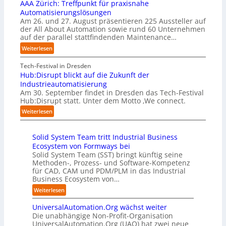
u
AAA Zürich: Treffpunkt für praxisnahe
t
t
m
f
Automatisierungslösungen
e
n
p
t
Am 26. und 27. August präsentieren 225 Aussteller auf
r
a
l
S
der All About Automation sowie rund 60 Unternehmen
n
t
e
t
auf der parallel stattfindenden Maintenance…
e
i
m
e
h
:
Weiterlesen
v
e
f
m
A
e
n
a
e
A
Tech-Festival in Dresden
r
t
n
n
A
Hub:Disrupt blickt auf die Zukunft der
E
i
S
w
Z
Industrieautomatisierung
d
e
c
o
ü
Am 30. September findet in Dresden das Tech-Festival
g
r
h
l
r
Hub:Disrupt statt. Unter dem Motto ‚We connect.
e
u
w
l
i
-
:
n
Weiterlesen
a
e
c
I
H
g
b
n
h
n
u
a
z
R
:
t
Solid System Team tritt Industrial Business
b
n
u
e
T
e
Ecosystem von Formways bei
:
“
m
c
r
l
Solid System Team (SST) bringt künftig seine
D
C
h
e
l
Methoden-, Prozess- und Software-Kompetenz
i
o
e
f
i
für CAD, CAM und PDM/PLM in das Industrial
s
-
n
f
g
Business Ecosystem von…
r
C
z
p
e
u
:
Weiterlesen
E
e
u
n
p
S
O
n
n
z
t
UniversalAutomation.Org wächst weiter
o
t
k
b
Die unabhängige Non-Profit-Organisation
l
r
t
l
UniversalAutomation.Org (UAO) hat zwei neue
i
e