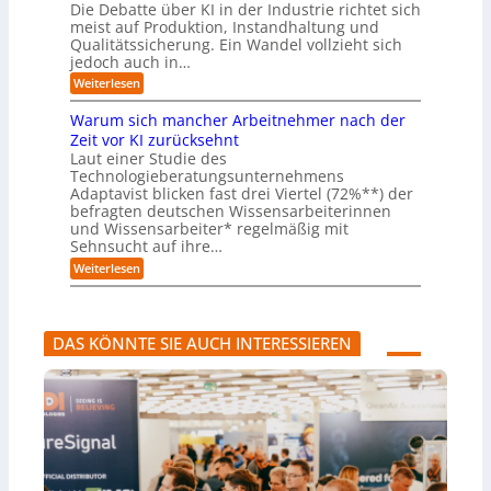
n
m
u
Die Debatte über KI in der Industrie richtet sich
r
m
w
n
meist auf Produktion, Instandhaltung und
m
u
a
b
Qualitätssicherung. Ein Wandel vollzieht sich
ö
s
r
e
g
jedoch auch in…
s
e
q
l
a
:
-
Weiterlesen
u
i
u
K
G
e
c
c
I
e
m
Warum sich mancher Arbeitnehmer nach der
h
h
-
f
e
e
Zeit vor KI zurücksehnt
A
A
a
r
n
Laut einer Studie des
b
s
h
)
l
Technologieberatungsunternehmens
s
r
B
ä
i
l
Adaptavist blicken fast drei Viertel (72%**) der
u
s
i
befragten deutschen Wissensarbeiterinnen
f
t
c
und Wissensarbeiter* regelmäßig mit
e
e
k
Sehnsucht auf ihre…
v
n
a
e
t
:
u
Weiterlesen
r
e
W
f
ä
n
a
K
n
a
r
I
d
l
u
-
DAS KÖNNTE SIE AUCH INTERESSIEREN
e
s
m
A
r
e
s
g
n
r
i
e
s
c
n
t
h
t
e
m
e
A
a
n
n
n
l
c
a
h