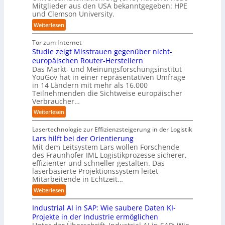
f
i
Mitglieder aus den USA bekanntgegeben: HPE
d
n
ü
und Clemson University.
c
S
i
r
k
y
:
Weiterlesen
n
p
t
s
U
D
r
a
t
n
Tor zum Internet
e
a
u
e
i
Studie zeigt Misstrauen gegenüber nicht-
u
x
f
m
v
europäischen Router-Herstellern
t
i
d
T
e
Das Markt- und Meinungsforschungsinstitut
s
s
i
e
r
YouGov hat in einer repräsentativen Umfrage
c
n
e
a
in 14 Ländern mit mehr als 16.000
s
h
a
Z
m
Teilnehmenden die Sichtweise europäischer
a
l
h
u
t
Verbraucher…
l
a
e
k
r
A
n
:
Weiterlesen
A
u
i
u
d
S
u
n
t
t
t
Lasertechnologie zur Effizienzsteigerung in der Logistik
t
f
t
o
u
Lars hilft bei der Orientierung
o
t
I
m
d
Mit dem Leitsystem Lars wollen Forschende
m
d
n
a
des Fraunhofer IML Logistikprozesse sicherer,
i
a
e
d
t
effizienter und schneller gestalten. Das
e
t
r
u
i
laserbasierte Projektionssystem leitet
z
i
I
s
o
Mitarbeitende in Echtzeit…
e
s
n
t
n
i
:
i
Weiterlesen
d
r
.
g
L
e
u
i
O
t
Industrial AI in SAP: Wie saubere Daten KI-
a
r
s
a
r
M
r
u
Projekte in der Industrie ermöglichen
t
l
g
i
s
n