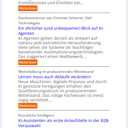
y
e
k
o
Ermittlerinnen und Ermittler bei…
e
s
s
e
p
D
:
Weiterlesen
L
n
b
a
ä
E
e
d
e
t
i
i
b
e
Gastkommentar von Christian Scharrer, Dell
e
i
n
e
s
s
Technologies
n
3
n
C
c
K
Ein ehrlicher (und unbequemer) Blick auf KI-
D
f
y
h
I
-
ü
Agenten
b
-
e
Z
r
e
KI-Agenten gelten derzeit als Antwort auf
P
w
I
n
r
nahezu jede betriebliche Herausforderung.
r
i
n
R
r
Viele sehen die Systeme als Nachfolger
o
l
d
i
o
j
bestehender Automatisierungstechnologien.
l
u
s
e
u
Das suggeriert einen Wettbewerb,…
i
s
i
k
n
t
t
k
:
Weiterlesen
t
g
r
e
o
E
e
f
i
,
r
i
i
Weiterbildung im produzierenden Mittelstand
ü
e
w
n
-
n
r
Lernen muss auch Abläufe verändern
r
a
e
d
H
T
o
Neue Maschinen, digitale Prozesse und durch
c
h
e
a
e
b
h
KI gestützte Fertigungen erhöhen den
r
r
t
o
r
s
l
Qualifizierungsdruck im produzierenden
I
o
t
e
i
s
Mittelstand. Das nötige Fachwissen ist meist
n
r
e
n
c
t
d
zügig vermittelt.…
t
r
d
h
u
e
e
:
e
Weiterlesen
e
s
l
L
R
r
t
e
l
a
(
Künstliche Intelligenz
r
r
n
u
e
i
KI-Assistenten als erste Anlaufstelle in der B2B-
n
s
n
e
r
Vorauswahl
e
o
d
e
n