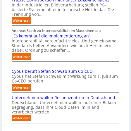
In der industriellen Bildverarbeitung stellen PC-
basierte Systeme oft eine technische Hürde dar. Die
Trennung von…
:
Weiterlesen
P
r
Andreas Faath zu Interoperabilität im Maschinenbau
ä
„Es kommt auf die Implementierung an“
z
Interoperabilität vereinfacht vieles. Und gemeinsame
Standards helfen Anwendern wie auch Herstellern
i
dabei, Ordnung zu schaffen…
s
e
:
Weiterlesen
2
„
D
E
-
Cybus beruft Stefan Schwab zum Co-CEO
s
I
Cybus hat Stefan Schwab mit Wirkung zum 1. Juli zum
k
n
Co-CEO berufen.
o
s
m
:
Weiterlesen
p
m
C
e
t
Unternehmen wollen Rechenzentren in Deutschland
y
k
a
Deutschlands Unternehmen wollen laut einer Bitkom-
b
t
u
Begragung, dass ihre Cloud-Daten im Inland
u
i
f
verarbeitet werden.
s
o
d
b
:
Weiterlesen
n
i
e
U
m
e
r
n
i
I