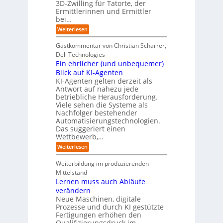
3D-Zwilling für Tatorte, der
I
s
t
L
-
C
Ermittlerinnen und Ermittler
e
e
P
y
bei…
b
r
r
b
e
:
Weiterlesen
-
o
e
n
E
H
j
r
f
i
e
r
Gastkommentar von Christian Scharrer,
e
ü
n
k
i
r
Dell Technologies
r
3
t
s
I
Ein ehrlicher (und unbequemer)
s
D
e
i
n
-
t
Blick auf KI-Agenten
i
k
d
Z
n
e
o
KI-Agenten gelten derzeit als
u
w
d
,
Antwort auf nahezu jede
l
s
i
e
w
t
betriebliche Herausforderung.
l
l
r
a
r
Viele sehen die Systeme als
l
e
I
c
i
Nachfolger bestehender
i
r
n
h
e
n
Automatisierungstechnologien.
d
s
n
r
g
Das suggeriert einen
u
e
o
f
s
n
Wettbewerb,…
b
ü
t
d
o
:
Weiterlesen
r
r
e
t
E
T
i
R
e
i
a
Weiterbildung im produzierenden
e
a
r
n
t
e
n
Mittelstand
e
o
r
s
Lernen muss auch Abläufe
h
r
m
o
r
t
verändern
ö
m
l
e
Neue Maschinen, digitale
g
w
i
l
a
Prozesse und durch KI gestützte
c
i
r
Fertigungen erhöhen den
h
c
e
Qualifizierungsdruck im
e