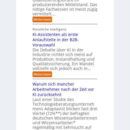
h
-
produzierenden Mittelstand. Das
r
e
G
(
nötige Fachwissen ist meist zügig
n
e
u
vermittelt.…
f
n
a
:
Weiterlesen
d
h
L
u
r
e
n
Künstliche Intelligenz
r
b
KI-Assistenten als erste
n
e
Anlaufstelle in der B2B-
e
q
n
Vorauswahl
u
m
e
Die Debatte über KI in der
u
m
Industrie richtet sich meist auf
s
e
Produktion, Instandhaltung und
s
r
Qualitätssicherung. Ein Wandel
a
)
vollzieht sich jedoch auch in…
u
B
c
l
:
Weiterlesen
h
i
K
A
c
I
Warum sich mancher
b
k
-
l
Arbeitnehmer nach der Zeit vor
a
A
ä
u
KI zurücksehnt
s
u
f
s
Laut einer Studie des
f
K
i
Technologieberatungsunterneh
e
I
s
mens Adaptavist blicken fast drei
v
-
t
e
Viertel (72%**) der befragten
A
e
r
deutschen Wissensarbeiterinnen
g
n
ä
e
und Wissensarbeiter*
t
n
n
regelmäßig mit Sehnsucht auf
e
d
t