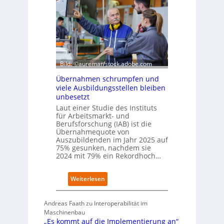
t
I
s
-
c
I
h
n
e
d
W
e
i
x
r
Bild: ©auremar/stock.adobe.com
a
t
u
Übernahmen schrumpfen und
s
f
viele Ausbildungsstellen bleiben
c
P
unbesetzt
h
l
Laut einer Studie des Instituts
a
a
für Arbeitsmarkt- und
f
t
Berufsforschung (IAB) ist die
t
z
Übernahmequote von
z
1
Auszubildenden im Jahr 2025 auf
e
7
75% gesunken, nachdem sie
i
2024 mit 79% ein Rekordhoch…
g
t
:
Weiterlesen
s
Ü
i
b
c
Andreas Faath zu Interoperabilität im
e
h
Maschinenbau
r
r
„Es kommt auf die Implementierung an“
n