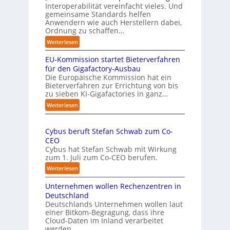
o
Interoperabilität vereinfacht vieles. Und
a
b
gemeinsame Standards helfen
h
u
Anwendern wie auch Herstellern dabei,
m
s
Ordnung zu schaffen…
e
t
:
Weiterlesen
n
„
s
EU-Kommission startet Bieterverfahren
E
c
s
für den Gigafactory-Ausbau
h
k
Die Europäische Kommission hat ein
r
Bieterverfahren zur Errichtung von bis
o
u
zu sieben KI-Gigafactories in ganz…
m
m
m
:
Weiterlesen
p
t
E
f
a
U
e
u
Cybus beruft Stefan Schwab zum Co-
-
f
n
CEO
K
d
u
Cybus hat Stefan Schwab mit Wirkung
o
i
n
zum 1. Juli zum Co-CEO berufen.
m
e
d
m
:
Weiterlesen
I
i
v
C
m
s
i
Unternehmen wollen Rechenzentren in
y
p
s
e
b
Deutschland
l
i
l
u
Deutschlands Unternehmen wollen laut
e
o
e
einer Bitkom-Begragung, dass ihre
s
m
n
Cloud-Daten im Inland verarbeitet
b
A
e
s
werden.
e