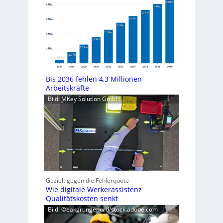
Bis 2036 fehlen 4,3 Millionen
Arbeitskräfte
Bild: MKey Solution GmbH
Gezielt gegen die Fehlerquote
Wie digitale Werkerassistenz
Qualitätskosten senkt
Bild: ©eakgrungenerd/stock.adobe.com