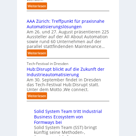
u
n
t
r
s
:
Weiterlesen
t
a
u
U
b
i
r
f
n
i
e
t
t
AAA Zürich: Treffpunkt für praxisnahe
t
l
r
e
S
Automatisierungslösungen
e
d
u
t
t
Am 26. und 27. August präsentieren 225
r
u
n
B
e
Aussteller auf der All About Automation
n
g
n
i
f
sowie rund 60 Unternehmen auf der
e
a
g
e
a
parallel stattfindenden Maintenance…
h
n
s
t
n
m
:
Weiterlesen
“
s
e
S
e
A
r
t
c
n
A
Tech-Festival in Dresden
v
e
h
w
A
Hub:Disrupt blickt auf die Zukunft der
e
l
w
o
Z
Industrieautomatisierung
r
l
a
l
ü
Am 30. September findet in Dresden
f
e
b
l
r
das Tech-Festival Hub:Disrupt statt.
a
z
n
e
Unter dem Motto ‚We connect.
i
h
u
b
n
c
:
Weiterlesen
r
m
l
R
h
H
e
C
e
e
:
u
n
o
c
i
T
Solid System Team tritt Industrial
b
f
-
h
b
r
Business Ecosystem von
:
ü
C
e
e
e
D
Formways bei
r
E
n
f
n
i
Solid System Team (SST) bringt
d
O
z
f
u
künftig seine Methoden-,
s
e
e
p