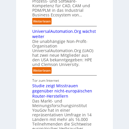
n
Prozess- und Software-
r
n
n
u
Kompetenz für CAD, CAM und
b
u
G
t
n
PDM/PLM in das Industrial
p
e
i
r
k
Business Ecosystem von…
t
g
s
e
t
b
:
a
Weiterlesen
e
n
f
l
S
f
t
i
ü
i
UniversalAutomation.Org wächst
o
a
z
n
r
c
l
c
weiter
t
D
p
k
i
t
Die unabhängige Non-Profit-
e
r
t
Organisation
d
o
u
a
a
UniversalAutomation.Org (UAO)
S
r
t
x
hat zwei neue Mitglieder aus
u
y
y
s
i
den USA bekanntgegeben: HPE
f
s
-
c
s
und Clemson University.
d
t
A
h
n
i
e
u
:
Weiterlesen
l
a
e
m
s
U
a
h
Z
T
b
n
Tor zum Internet
n
e
u
e
a
i
Studie zeigt Misstrauen
d
A
k
a
u
v
gegenüber nicht-europäischen
u
u
m
e
Router-Herstellern
t
n
t
r
Das Markt- und
o
f
r
s
Meinungsforschungsinstitut
m
t
i
a
YouGov hat in einer
a
d
t
repräsentativen Umfrage in 14
l
t
e
t
Ländern mit mehr als 16.000
A
i
r
Teilnehmenden die Sichtweise
I
u
s
europäischer Verbraucher…
I
n
t