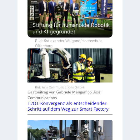
Stiftung für humanoide Robotik
und KI gegründet
Bild: ©Alexander Weigand/Hochschule
Offenburg
Bild: Axis Communications GmbH
Gastbeitrag von Gabriele Mangiafico, Axis
Communications
IT/OT-Konvergenz als entscheidender
Schritt auf dem Weg zur Smart Factory