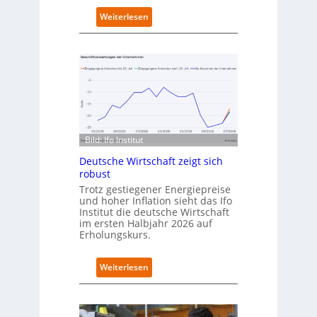
n
:
Weiterlesen
e
D
u
e
e
u
n
t
C
s
a
c
m
h
p
l
u
a
s
Bild: Ifo Institut
n
d
Deutsche Wirtschaft zeigt sich
i
robust
m
Trotz gestiegener Energiepreise
B
und hoher Inflation sieht das Ifo
i
Institut die deutsche Wirtschaft
t
im ersten Halbjahr 2026 auf
k
Erholungskurs.
o
m
:
Weiterlesen
-
D
D
e
E
u
S