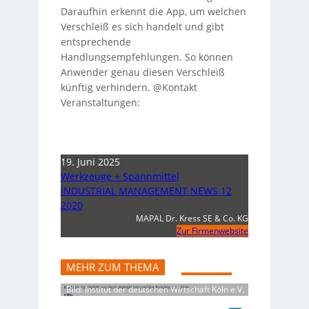
Daraufhin erkennt die App, um welchen
Verschleiß es sich handelt und gibt
entsprechende
Handlungsempfehlungen. So können
Anwender genau diesen Verschleiß
künftig verhindern. @Kontakt
Veranstaltungen:
19. Juni 2025
Werkzeuge + Spannmittel
INDUSTRIAL MANAGEMENT NEWS 12
2020
MAPAL Dr. Kress SE & Co. KG
Zur Firmenwebsite
MEHR ZUM THEMA
Bild: Institut der deutschen Wirtschaft Köln e.V.