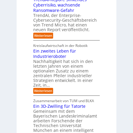
d
o
n
e
Cyberrisiko, wachsende
u
n
ü
r
Ransomware-Gefahr
s
F
b
t
O
TrendAI, der Enterprise-
o
r
e
r
Cybersecurity-Geschäftsbereich
i
r
r
von Trend Micro, hat einen
i
a
m
neuen Report veröffentlicht.
n
e
l
w
i
n
A
:
Weiterlesen
a
I
c
T
t
y
i
r
h
i
Kreislaufwirtschaft in der Robotik
n
e
s
t
e
Ein zweites Leben für
S
n
b
-
r
Industrieroboter
A
d
e
e
u
P
A
Nachhaltigkeit hat sich in den
i
:
I
u
n
letzten Jahren von einem
W
-
r
g
optionalen Zusatz zu einem
i
R
o
zentralen Pfeiler industrieller
e
e
Strategien entwickelt. In einer
p
s
p
Zeit, in…
ä
a
o
u
r
i
:
Weiterlesen
b
t
E
s
e
:
i
c
Zusammenarbeit von TUM und BLKA
r
S
n
h
Ein 3D-Zwilling für Tatorte
e
i
z
D
e
n
Gemeinsam mit dem
w
a
k
n
Bayerischen Landeskriminalamt
e
t
e
i
R
arbeiten Forschende der
e
n
t
Technischen Universität
o
n
d
e
München an einem intelligent
u
K
e
s