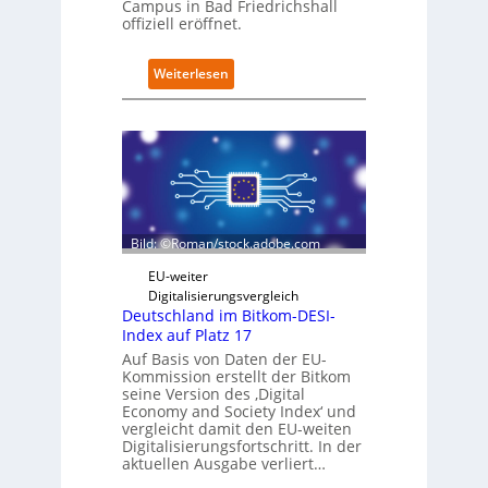
Campus in Bad Friedrichshall
u
offiziell eröffnet.
b
e
:
Weiterlesen
r
S
i
c
n
h
t
w
e
a
g
r
r
z
i
D
e
Bild: ©Roman/stock.adobe.com
i
r
g
t
EU-weiter
i
Digitalisierungsvergleich
t
Deutschland im Bitkom-DESI-
s
Index auf Platz 17
e
Auf Basis von Daten der EU-
r
Kommission erstellt der Bitkom
ö
seine Version des ‚Digital
f
Economy and Society Index‘ und
f
vergleicht damit den EU-weiten
Digitalisierungsfortschritt. In der
n
aktuellen Ausgabe verliert…
e
t