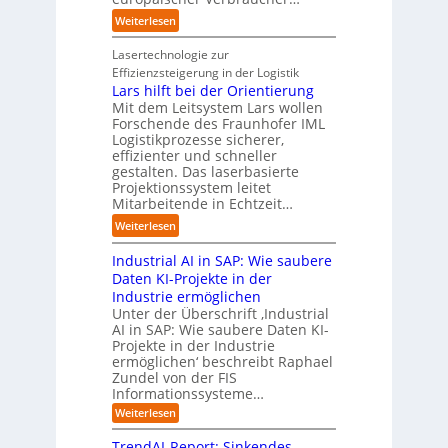
i
n
d
o
:
Weiterlesen
e
d
u
m
S
r
u
s
a
t
Lasertechnologie zur
u
s
t
t
u
Effizienzsteigerung in der Logistik
n
t
r
i
d
Lars hilft bei der Orientierung
g
r
i
o
i
Mit dem Leitsystem Lars wollen
s
i
a
n
e
Forschende des Fraunhofer IML
l
e
l
.
Logistikprozesse sicherer,
z
ö
a
B
O
effizienter und schneller
e
s
u
u
r
gestalten. Das laserbasierte
i
u
t
s
Projektionssystem leitet
g
g
n
o
Mitarbeitende in Echtzeit…
i
w
t
g
m
n
ä
M
:
Weiterlesen
e
a
e
c
i
L
n
t
s
h
s
Industrial AI in SAP: Wie saubere
a
i
s
s
s
r
Daten KI-Projekte in der
s
E
t
t
s
Industrie ermöglichen
i
c
w
r
h
Unter der Überschrift ‚Industrial
e
o
e
a
i
AI in SAP: Wie saubere Daten KI-
r
s
i
u
Projekte in der Industrie
l
u
y
t
e
ermöglichen‘ beschreibt Raphael
f
n
s
e
Zundel von der FIS
n
t
g
t
r
Informationssysteme…
g
b
e
e
e
:
Weiterlesen
m
I
g
i
n
v
e
TrendAI-Report: Sinkendes
d