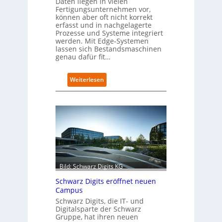
Daten liegen in vielen
Fertigungsunternehmen vor,
können aber oft nicht korrekt
erfasst und in nachgelagerte
Prozesse und Systeme integriert
werden. Mit Edge-Systemen
lassen sich Bestandsmaschinen
genau dafür fit…
:
Weiterlesen
R
e
t
r
o
f
i
t
-
Bild: Schwarz Digits KG
D
a
Schwarz Digits eröffnet neuen
t
Campus
e
Schwarz Digits, die IT- und
n
Digitalsparte der Schwarz
s
Gruppe, hat ihren neuen
a