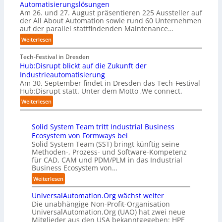
a
f
Automatisierungslösungen
e
i
r
t
Am 26. und 27. August präsentieren 225 Aussteller auf
r
e
t
S
der All About Automation sowie rund 60 Unternehmen
n
r
e
t
auf der parallel stattfindenden Maintenance…
e
u
t
e
h
:
Weiterlesen
n
B
f
m
A
g
i
a
e
A
Tech-Festival in Dresden
a
e
n
n
A
Hub:Disrupt blickt auf die Zukunft der
n
t
S
w
Z
Industrieautomatisierung
“
e
c
o
ü
Am 30. September findet in Dresden das Tech-Festival
r
h
l
r
Hub:Disrupt statt. Unter dem Motto ‚We connect.
v
w
l
i
:
e
Weiterlesen
a
e
c
H
r
b
n
h
u
f
z
R
:
Solid System Team tritt Industrial Business
b
a
u
e
T
Ecosystem von Formways bei
:
h
m
c
r
Solid System Team (SST) bringt künftig seine
D
r
C
h
e
Methoden-, Prozess- und Software-Kompetenz
i
e
o
e
f
für CAD, CAM und PDM/PLM in das Industrial
s
n
-
n
f
Business Ecosystem von…
r
f
C
z
p
u
ü
:
Weiterlesen
E
e
u
p
r
S
O
n
n
t
d
UniversalAutomation.Org wächst weiter
o
t
k
b
e
Die unabhängige Non-Profit-Organisation
l
r
t
l
n
UniversalAutomation.Org (UAO) hat zwei neue
i
e
f
i
Mitglieder aus den USA bekanntgegeben: HPE
G
d