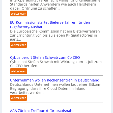
Interoperabilität vereinfacht vieles. Und gemeinsame
Standards helfen Anwendern wie auch Herstellern
dabei, Ordnung zu schaffen…
:
Weiterlesen
„
EU-Kommission startet Bieterverfahren für den
E
s
Gigafactory-Ausbau
k
Die Europäische Kommission hat ein Bieterverfahren
zur Errichtung von bis zu sieben KI-Gigafactories in
o
ganz…
m
m
:
Weiterlesen
t
E
a
U
u
Cybus beruft Stefan Schwab zum Co-CEO
-
f
Cybus hat Stefan Schwab mit Wirkung zum 1. Juli zum
K
d
Co-CEO berufen.
o
i
m
:
Weiterlesen
e
m
C
I
i
Unternehmen wollen Rechenzentren in Deutschland
y
m
s
Deutschlands Unternehmen wollen laut einer Bitkom-
b
p
s
Begragung, dass ihre Cloud-Daten im Inland
u
l
i
verarbeitet werden.
s
e
o
b
:
Weiterlesen
m
n
e
U
e
s
r
n
n
t
u
AAA Zürich: Treffpunkt für praxisnahe
t
t