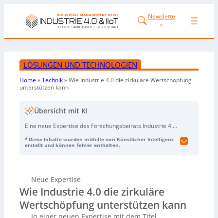
Newslette
r
LÖSUNGEN UND TECHNOLOGIEN
Home
»
Technik
»
Wie Industrie 4.0 die zirkuläre Wertschöpfung
unterstützen kann
Übersicht mit KI
Eine neue Expertise des Forschungsbeirats Industrie 4.0
(PTW/TU Darmstadt) zeigt, wie digitale
* Diese Inhalte wurden mithilfe von Künstlicher Intelligenz
Industrie‑4.0‑Technologien die Kreislaufwirtschaft und
erstellt und können Fehler enthalten.
zirkuläre Wertschöpfung unterstützen können – durch
das Erfassen, Auswerten und Teilen von Daten entlang
des gesamten Produktlebenszyklus. Untersucht werden
Neue Expertise
Nutzen, Einsatzfelder sowie Hemmnisse und
Wie Industrie 4.0 die zirkuläre
Handlungsbedarfe. Die Studie kommt u. a. zu dem
Ergebnis, dass Großunternehmen
Wertschöpfung unterstützen kann
Industrie‑4.0‑Technologien deutlich häufiger nutzen als
In einer neuen Expertise mit dem Titel