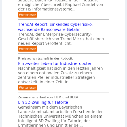
i
u
ä
s
ermöglichen‘ beschreibt Raphael Zundel von
i
s
e
s
c
t
der FIS Informationssysteme…
l
l
a
i
h
r
f
ö
:
Weiterlesen
u
n
s
a
I
t
s
t
e
t
n
u
b
u
TrendAI-Report: Sinkendes Cyberrisiko,
o
s
d
w
e
e
n
wachsende Ransomware-Gefahr
u
m
s
e
n
i
g
TrendAI, der Enterprise-Cybersecurity-
s
a
E
i
g
d
e
Geschäftsbereich von Trend Micro, hat einen
t
t
c
t
r
e
neuen Report veröffentlicht.
e
n
i
o
e
i
g
r
:
Weiterlesen
s
a
s
r
e
T
O
l
i
y
r
n
r
A
Kreislaufwirtschaft in der Robotik
e
s
e
ü
I
i
Ein zweites Leben für Industrieroboter
r
n
t
i
b
e
Nachhaltigkeit hat sich in den letzten Jahren
d
u
e
n
e
n
von einem optionalen Zusatz zu einem
A
n
S
m
r
I
t
zentralen Pfeiler industrieller Strategien
A
g
v
-
n
entwickelt. In einer Zeit, in…
i
P
o
R
i
:
e
:
Weiterlesen
e
n
W
c
r
E
p
F
i
i
h
u
o
Zusammenarbeit von TUM und BLKA
e
o
n
t
r
n
Ein 3D-Zwilling für Tatorte
s
z
r
t
-
g
a
Gemeinsam mit dem Bayerischen
w
:
m
u
e
Landeskriminalamt arbeiten Forschende der
e
S
w
b
u
i
Technischen Universität München an einem
i
e
a
t
r
n
intelligent 3D-Zwilling für Tatorte, der
r
y
e
k
o
Ermittlerinnen und Ermittler bei…
e
s