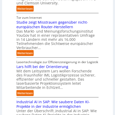
n
ü
und Clemson University.
c
i
S
i
r
k
g
y
:
Weiterlesen
n
p
t
a
s
U
D
r
a
f
t
n
Tor zum Internet
e
a
u
a
e
i
Studie zeigt Misstrauen gegenüber nicht-
u
x
f
c
m
v
europäischen Router-Herstellern
t
i
d
t
T
e
Das Markt- und Meinungsforschungsinstitut
s
s
i
o
e
r
YouGov hat in einer repräsentativen Umfrage
c
n
e
r
a
in 14 Ländern mit mehr als 16.000
s
h
a
Z
y
m
Teilnehmenden die Sichtweise europäischer
a
l
h
u
-
t
Verbraucher…
l
a
e
k
A
r
A
n
:
Weiterlesen
A
u
u
i
u
d
S
u
n
s
t
t
t
Lasertechnologie zur Effizienzsteigerung in der Logistik
t
f
b
t
o
u
Lars hilft bei der Orientierung
o
t
a
I
m
d
Mit dem Leitsystem Lars wollen Forschende
m
d
u
n
a
des Fraunhofer IML Logistikprozesse sicherer,
i
a
e
d
t
effizienter und schneller gestalten. Das
e
t
r
u
i
laserbasierte Projektionssystem leitet
z
i
I
s
o
Mitarbeitende in Echtzeit…
e
s
n
t
n
i
:
i
Weiterlesen
d
r
.
g
L
e
u
i
O
t
Industrial AI in SAP: Wie saubere Daten KI-
a
r
s
a
r
M
r
u
Projekte in der Industrie ermöglichen
t
l
g
i
s
n
Unter der Überschrift ‚Industrial AI in SAP: Wie
r
B
w
s
saubere Daten KI-Projekte in der Industrie
h
g