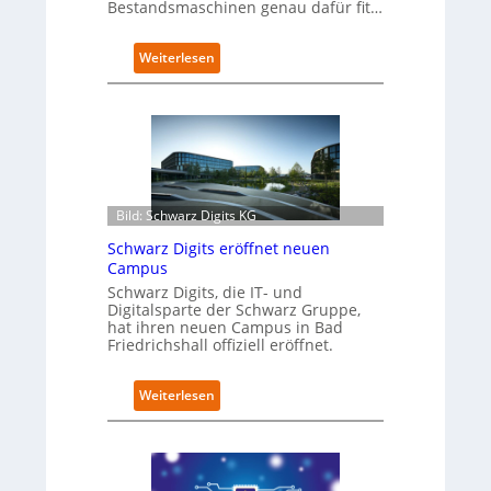
Bestandsmaschinen genau dafür fit…
:
Weiterlesen
R
e
t
r
o
f
i
t
Bild: Schwarz Digits KG
-
Schwarz Digits eröffnet neuen
D
Campus
a
Schwarz Digits, die IT- und
t
Digitalsparte der Schwarz Gruppe,
e
hat ihren neuen Campus in Bad
n
Friedrichshall offiziell eröffnet.
s
a
u
:
Weiterlesen
b
S
e
c
r
h
i
w
n