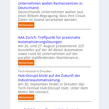
I
i
d
Unternehmen wollen Rechenzentren in
y
m
s
v
b
Deutschland
p
s
i
u
Deutschlands Unternehmen wollen laut
l
i
e
einer Bitkom-Begragung, dass ihre Cloud-
s
e
o
Daten im Inland verarbeitet werden.
b
l
m
n
e
e
:
Weiterlesen
e
s
r
A
U
n
t
u
u
n
t
a
f
AAA Zürich: Treffpunkt für praxisnahe
t
s
i
r
t
Automatisierungslösungen
e
b
e
t
S
Am 26. und 27. August präsentieren 225
r
i
r
e
t
Aussteller auf der All About Automation
n
l
u
t
e
sowie rund 60 Unternehmen auf der
e
d
n
B
f
parallel stattfindenden Maintenance…
h
g
u
i
a
m
:
Weiterlesen
a
n
e
n
e
A
n
g
t
S
n
A
Tech-Festival in Dresden
“
s
e
c
w
A
Hub:Disrupt blickt auf die Zukunft der
r
s
h
o
Z
Industrieautomatisierung
v
t
w
l
ü
Am 30. September findet in Dresden das
e
e
a
l
r
Tech-Festival Hub:Disrupt statt. Unter dem
r
l
b
e
Motto ‚We connect.
i
f
z
l
n
c
:
Weiterlesen
a
u
e
R
h
H
h
m
n
e
:
u
r
C
b
c
T