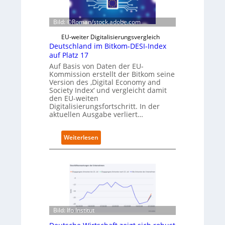
a
t
r
e
z
Bild: ©Roman/stock.adobe.com
g
D
r
EU-weiter Digitalisierungsvergleich
i
i
Deutschland im Bitkom-DESI-Index
g
e
auf Platz 17
i
r
t
Auf Basis von Daten der EU-
t
s
Kommission erstellt der Bitkom seine
Version des ‚Digital Economy and
e
Society Index‘ und vergleicht damit
r
den EU-weiten
ö
Digitalisierungsfortschritt. In der
f
aktuellen Ausgabe verliert…
f
n
e
:
Weiterlesen
t
D
n
e
e
u
u
t
e
s
n
c
C
h
a
l
Bild: Ifo Institut
m
a