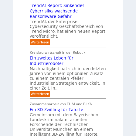
n
t
r
n
e
i
TrendAI-Report: Sinkendes
g
d
e
g
d
Cyberrisiko, wachsende
u
m
e
e
Ransomware-Gefahr
s
v
n
r
t
TrendAI, der Enterprise-
o
r
ü
O
Cybersecurity-Geschäftsbereich von
n
i
b
r
Trend Micro, hat einen neuen Report
a
F
e
veröffentlicht.
i
l
o
r
e
A
:
Weiterlesen
r
n
I
T
n
m
i
r
i
t
Kreislaufwirtschaft in der Robotik
w
n
e
c
i
Ein zweites Leben für
S
n
a
h
e
Industrieroboter
A
d
y
t
r
P
A
Nachhaltigkeit hat sich in den letzten
s
-
:
I
u
Jahren von einem optionalen Zusatz
b
W
-
e
n
zu einem zentralen Pfeiler
i
R
e
u
g
industrieller Strategien entwickelt. In
e
e
i
r
einer Zeit, in…
s
p
o
a
o
:
Weiterlesen
u
p
r
E
b
t
i
ä
Zusammenarbeit von TUM und BLKA
e
:
n
i
Ein 3D-Zwilling für Tatorte
r
S
z
s
e
i
Gemeinsam mit dem Bayerischen
w
c
D
n
Landeskriminalamt arbeiten
e
a
k
h
i
Forschende der Technischen
t
e
t
e
Universität München an einem
e
n
e
n
intelligent 3D-Zwilling für Tatorte,
n
d
s