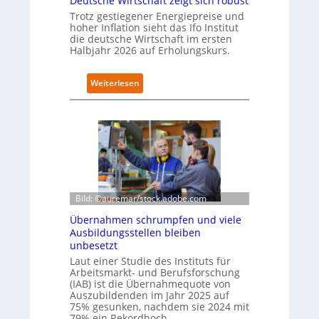
Deutsche Wirtschaft zeigt sich robust
p
n
Trotz gestiegener Energiepreise und
u
d
hoher Inflation sieht das Ifo Institut
s
i
die deutsche Wirtschaft im ersten
m
Halbjahr 2026 auf Erholungskurs.
B
i
t
:
Weiterlesen
k
D
o
e
m
u
-
t
D
s
E
c
S
h
I
e
-
W
Bild: ©auremar/stock.adobe.com
I
i
Übernahmen schrumpfen und viele
n
r
Ausbildungsstellen bleiben
d
t
unbesetzt
e
s
x
Laut einer Studie des Instituts für
c
Arbeitsmarkt- und Berufsforschung
a
h
(IAB) ist die Übernahmequote von
u
a
Auszubildenden im Jahr 2025 auf
f
f
75% gesunken, nachdem sie 2024 mit
P
t
79% ein Rekordhoch…