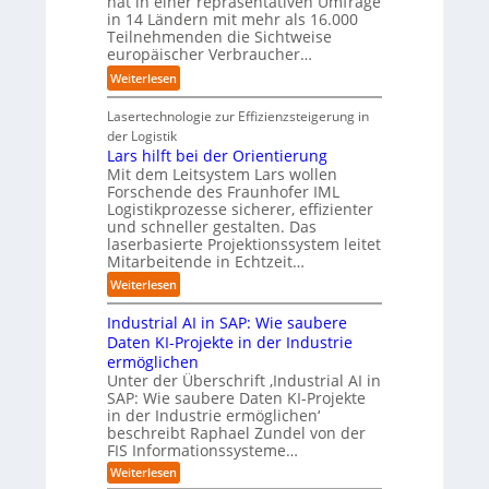
hat in einer repräsentativen Umfrage
m
t
t
in 14 Ländern mit mehr als 16.000
l
a
d
t
Teilnehmenden die Sichtweise
A
t
e
europäischer Verbraucher…
I
u
i
r
n
t
:
Weiterlesen
s
I
d
o
S
i
n
u
m
t
Lasertechnologie zur Effizienzsteigerung in
e
d
s
a
u
der Logistik
r
u
t
t
d
Lars hilft bei der Orientierung
u
s
r
i
i
Mit dem Leitsystem Lars wollen
n
t
i
o
e
Forschende des Fraunhofer IML
g
r
a
n
Logistikprozesse sicherer, effizienter
z
s
i
l
.
und schneller gestalten. Das
e
l
e
B
O
laserbasierte Projektionssystem leitet
i
ö
a
u
r
Mitarbeitende in Echtzeit…
g
s
u
s
g
t
:
Weiterlesen
u
t
i
w
M
L
n
o
n
ä
i
Industrial AI in SAP: Wie saubere
a
g
m
e
c
s
r
Daten KI-Projekte in der Industrie
e
a
s
h
s
s
ermöglichen
n
t
s
s
t
h
Unter der Überschrift ‚Industrial AI in
i
E
t
r
i
SAP: Wie saubere Daten KI-Projekte
s
c
w
a
in der Industrie ermöglichen‘
l
i
o
e
u
beschreibt Raphael Zundel von der
f
e
s
i
e
FIS Informationssysteme…
t
r
y
t
n
b
:
Weiterlesen
u
s
e
g
I
e