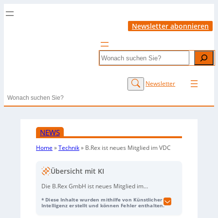
Newsletter abonnieren
Search
Newsletter
Search
NEWS
Home
»
Technik
»
B.Rex ist neues Mitglied im VDC
Übersicht mit KI
Die B.Rex GmbH ist neues Mitglied im
Virtual Dimension Center (VDC), dem
* Diese Inhalte wurden mithilfe von Künstlicher
Netzwerk für Extended Reality und Virtual
Intelligenz erstellt und können Fehler enthalten.
Worlds. Das auf XR-Technologieentwicklung