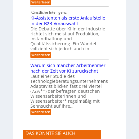
:
Weiterlesen
n
c
e
L
d
h
-
e
u
Künstliche Intelligenz
e
G
r
n
n
e
KI-Assistenten als erste Anlaufstelle
n
b
f
in der B2B-Vorauswahl
e
e
a
n
Die Debatte über KI in der Industrie
q
h
m
richtet sich meist auf Produktion,
u
r
u
e
Instandhaltung und
s
m
Qualitätssicherung. Ein Wandel
s
e
vollzieht sich jedoch auch in…
a
r
u
:
Weiterlesen
)
c
K
B
h
I
l
Warum sich mancher Arbeitnehmer
A
-
i
nach der Zeit vor KI zurücksehnt
b
A
c
l
Laut einer Studie des
s
k
ä
Technologieberatungsunternehmens
s
a
u
i
Adaptavist blicken fast drei Viertel
u
f
s
f
(72%**) der befragten deutschen
e
t
K
Wissensarbeiterinnen und
v
e
I
Wissensarbeiter* regelmäßig mit
e
n
-
Sehnsucht auf ihre…
r
t
A
ä
e
:
g
Weiterlesen
n
n
W
e
d
a
a
n
e
l
r
t
r
s
u
e
n
DAS KÖNNTE SIE AUCH
e
m
n
r
s