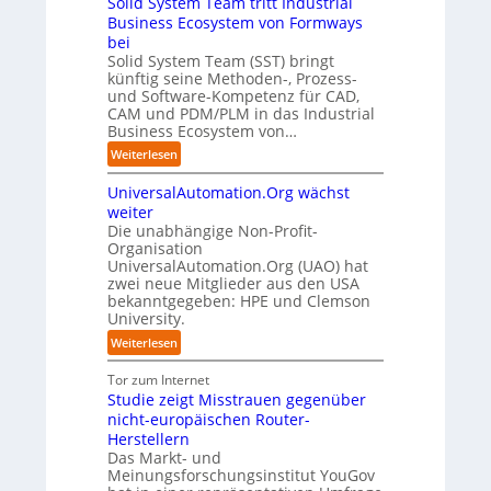
Solid System Team tritt Industrial
b
e
o
h
l
r
Business Ecosystem von Formways
:
n
-
e
e
e
D
bei
f
C
n
i
f
i
Solid System Team (SST) bringt
ü
E
z
f
b
künftig seine Methoden-, Prozess-
s
r
O
e
p
e
und Software-Kompetenz für CAD,
r
d
n
u
n
CAM und PDM/PLM in das Industrial
u
e
t
n
Business Ecosystem von…
u
p
n
r
k
n
t
G
:
Weiterlesen
e
t
b
b
i
S
n
f
l
g
e
UniversalAutomation.Org wächst
o
i
ü
i
a
l
s
weiter
n
r
c
f
i
Die unabhängige Non-Profit-
e
D
p
k
a
Organisation
d
t
e
r
t
UniversalAutomation.Org (UAO) hat
c
S
z
u
a
a
zwei neue Mitglieder aus den USA
t
y
t
t
x
bekanntgegeben: HPE und Clemson
u
o
s
s
i
University.
f
r
t
c
s
d
y
e
:
Weiterlesen
h
n
i
-
m
U
l
a
e
A
T
n
Tor zum Internet
a
h
Z
u
e
i
Studie zeigt Misstrauen gegenüber
n
e
u
s
a
v
nicht-europäischen Router-
d
A
k
b
m
e
Herstellern
u
u
a
t
r
Das Markt- und
t
n
u
r
s
Meinungsforschungsinstitut YouGov
o
f
i
a