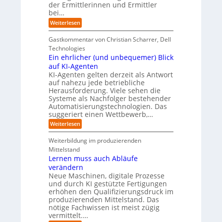
R
der Ermittlerinnen und Ermittler
K
e
L
bei…
o
I
s
e
-
C
u
b
:
Weiterlesen
P
y
e
E
t
r
b
n
i
e
Gastkommentar von Christian Scharrer, Dell
o
e
f
n
r
j
r
Technologies
ü
3
e
-
r
r
Ein ehrlicher (und unbequemer) Blick
D
k
i
I
H
-
auf KI-Agenten
t
s
n
Z
e
KI-Agenten gelten derzeit als Antwort
e
i
d
w
r
auf nahezu jede betriebliche
i
k
u
i
s
n
o
Herausforderung. Viele sehen die
s
l
d
,
t
t
Systeme als Nachfolger bestehender
l
e
w
r
e
Automatisierungstechnologien. Das
i
r
a
i
n
suggeriert einen Wettbewerb,…
l
I
c
e
g
l
:
n
h
Weiterlesen
r
f
e
E
d
s
o
ü
i
u
e
r
b
r
Weiterbildung im produzierenden
n
s
n
o
T
n
Mittelstand
e
t
d
t
a
Lernen muss auch Abläufe
h
r
e
e
t
r
i
R
verändern
r
o
l
e
a
r
Neue Maschinen, digitale Prozesse
i
e
n
t
und durch KI gestützte Fertigungen
c
r
s
e
erhöhen den Qualifizierungsdruck im
h
m
o
produzierenden Mittelstand. Das
e
ö
m
nötige Fachwissen ist meist zügig
r
g
w
(
l
a
vermittelt.…
u
i
r