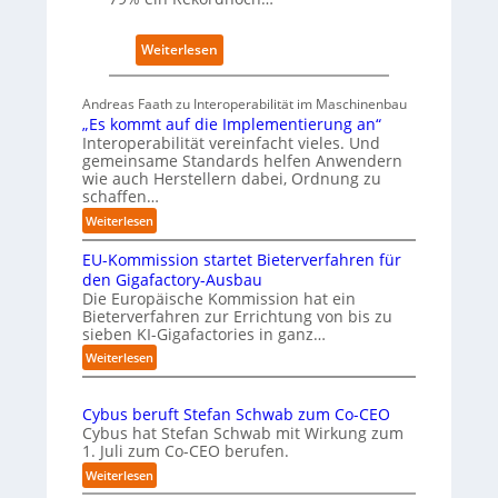
l
z
a
e
t
:
Weiterlesen
i
z
Ü
g
1
b
t
Andreas Faath zu Interoperabilität im Maschinenbau
7
e
s
„Es kommt auf die Implementierung an“
r
i
Interoperabilität vereinfacht vieles. Und
n
c
gemeinsame Standards helfen Anwendern
a
h
wie auch Herstellern dabei, Ordnung zu
h
r
schaffen…
m
o
:
Weiterlesen
e
b
„
n
u
EU-Kommission startet Bieterverfahren für
E
s
s
s
den Gigafactory-Ausbau
c
t
k
Die Europäische Kommission hat ein
h
Bieterverfahren zur Errichtung von bis zu
o
r
sieben KI-Gigafactories in ganz…
m
u
m
:
Weiterlesen
m
t
E
p
a
U
f
u
Cybus beruft Stefan Schwab zum Co-CEO
-
f
e
Cybus hat Stefan Schwab mit Wirkung zum
K
d
n
1. Juli zum Co-CEO berufen.
o
i
u
m
:
Weiterlesen
e
n
m
C