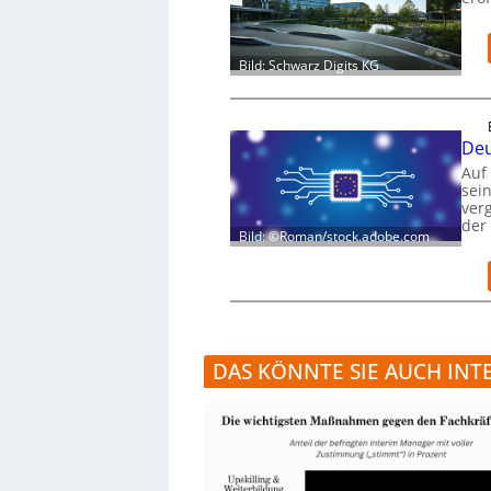
Bild: Schwarz Digits KG
Deu
Auf
sei
verg
der
Bild: ©Roman/stock.adobe.com
DAS KÖNNTE SIE AUCH INT