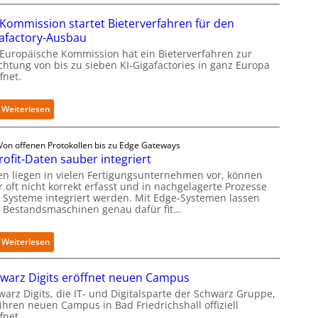
E
s
Kommission startet Bieterverfahren für den
k
afactory-Ausbau
o
 Europäische Kommission hat ein Bieterverfahren zur
m
ichtung von bis zu sieben KI-Gigafactories in ganz Europa
m
fnet.
t
a
u
:
Weiterlesen
f
E
d
U
Von offenen Protokollen bis zu Edge Gateways
i
-
rofit-Daten sauber integriert
e
K
I
o
en liegen in vielen Fertigungsunternehmen vor, können
m
m
 oft nicht korrekt erfasst und in nachgelagerte Prozesse
p
 Systeme integriert werden. Mit Edge-Systemen lassen
m
h Bestandsmaschinen genau dafür fit…
l
i
e
s
m
s
:
Weiterlesen
e
i
R
n
o
e
t
n
warz Digits eröffnet neuen Campus
t
i
s
r
warz Digits, die IT- und Digitalsparte der Schwarz Gruppe,
e
t
ihren neuen Campus in Bad Friedrichshall offiziell
o
r
a
fnet.
f