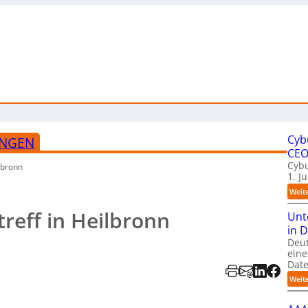
Cyb
UNGEN
CE
Cybu
lbronn
1. J
Weit
reff in Heilbronn
Unt
in 
Deu
eine
Date
Weit