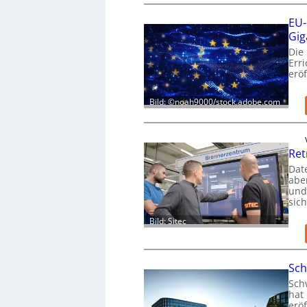
EU-
Gig
Die
Err
eröf
Bild: ©noah9000/stock.adobe.com
Ret
Dat
aber
und
sic
Bild: Sitec
Sch
Sch
hat 
eröf