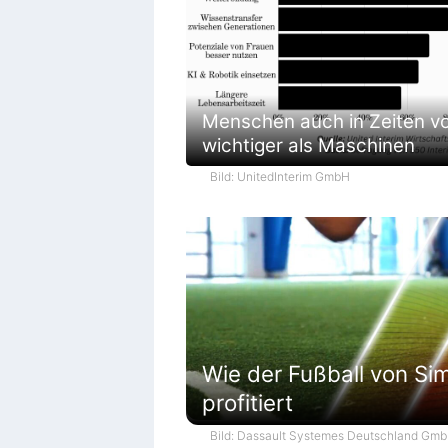
Menschen auch in Zeiten vo
wichtiger als Maschinen
Bild: UnitedInterim GmbH
Wie der Fußball von Sim
profitiert
Bild: Dassault Systemes Deutschland Gm