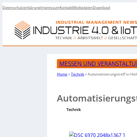
Datenschutzerklärung
Impressum
Kontakt
Mediadaten
Download
MESSEN UND VERANSTALT
Home
»
Technik
»
Automatisierungstreff in Hei
Automatisierungst
Technik