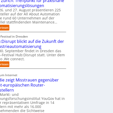
 Zürich: Treffpunkt für praxisnahe
t
t
omatisierungslösungen
e
S
6. und 27. August präsentieren 225
r
t
teller auf der All About Automation
n
e
ie rund 60 Unternehmen auf der
e
f
llel stattfindenden Maintenance…
h
a
:
erlesen
m
n
A
e
S
A
Festival in Dresden
n
c
A
:Disrupt blickt auf die Zukunft der
w
h
Z
o
ustrieautomatisierung
w
ü
l
0. September findet in Dresden das
a
r
l
-Festival Hub:Disrupt statt. Unter dem
b
i
e
o ‚We connect.
z
c
n
:
u
erlesen
h
R
H
m
:
e
u
C
T
zum Internet
c
b
o
r
die zeigt Misstrauen gegenüber
h
:
-
e
e
ht-europäischen Router-
D
C
f
n
stellern
i
E
f
z
 Markt- und
s
O
p
e
ungsforschungsinstitut YouGov hat in
r
u
n
r repräsentativen Umfrage in 14
u
n
t
ern mit mehr als 16.000
p
k
r
nehmenden die Sichtweise
t