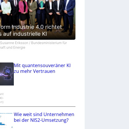
form Industrie 4.0 richtet
 auf industrielle KI
©Susanne Eriksson / Bundesministerium für
haft und Energie
Mit quantensouveräner KI
zu mehr Vertrauen
ant
KI-
rt)
Wie weit sind Unternehmen
bei der NIS2-Umsetzung?