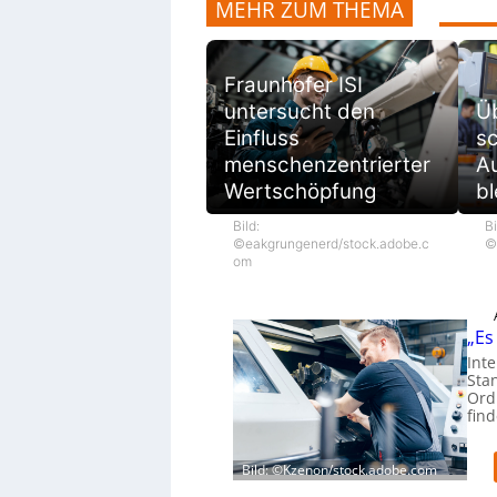
MEHR ZUM THEMA
Fraunhofer ISI
untersucht den
Ü
Einfluss
sc
menschenzentrierter
Au
Wertschöpfung
bl
Bild:
Bi
©eakgrungenerd/stock.adobe.c
©
om
„Es
Int
Sta
Ord
fin
Bild: ©Kzenon/stock.adobe.com