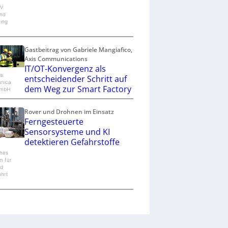
ÜV
and
ting
Gastbeitrag von Gabriele Mangiafico,
Axis Communications
IT/OT-Konvergenz als
is
entscheidender Schritt auf
nica
dem Weg zur Smart Factory
GmbH
Rover und Drohnen im Einsatz
Ferngesteuerte
Sensorsysteme und KI
detektieren Gefahrstoffe
hes
m für
nd
hrt