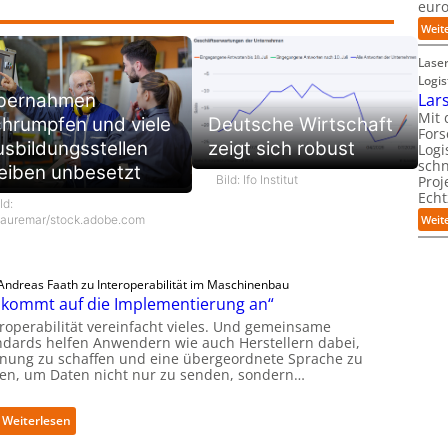
eur
Weit
Laser
Logis
bernahmen
Lars
Mit 
hrumpfen und viele
Deutsche Wirtschaft
Fors
sbildungsstellen
zeigt sich robust
Logi
schn
eiben unbesetzt
Bild: Ifo Institut
Proj
Echt
ld:
auremar/stock.adobe.com
Weit
Andreas Faath zu Interoperabilität im Maschinenbau
 kommt auf die Implementierung an“
eroperabilität vereinfacht vieles. Und gemeinsame
ndards helfen Anwendern wie auch Herstellern dabei,
nung zu schaffen und eine übergeordnete Sprache zu
den, um Daten nicht nur zu senden, sondern…
:
Weiterlesen
„