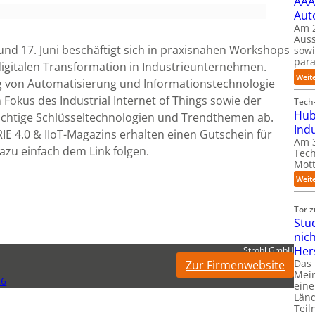
AAA
Aut
Am 2
Auss
und 17. Juni beschäftigt sich in praxisnahen Workshops
sow
para
igitalen Transformation in Industrieunternehmen.
Weit
 von Automatisierung und Informationstechnologie
Fokus des Industrial Internet of Things sowie der
Tech-
Hub
wichtige Schlüsseltechnologien und Trendthemen ab.
Ind
E 4.0 & IIoT-Magazins erhalten einen Gutschein für
Am 3
zu einfach dem Link folgen.
Tech
Mott
Weit
Tor 
Stu
nic
Her
Strobl GmbH
Das
Zur Firmenwebsite
Mein
26
eine
Länd
Teil