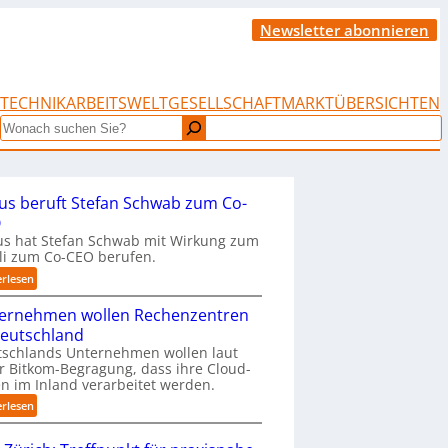
Newsletter abonnieren
TECHNIK
ARBEITSWELT
GESELLSCHAFT
MARKTÜBERSICHTEN
Search
us beruft Stefan Schwab zum Co-
O
s hat Stefan Schwab mit Wirkung zum
uli zum Co-CEO berufen.
:
erlesen
C
ernehmen wollen Rechenzentren
y
b
Deutschland
u
tschlands Unternehmen wollen laut
s
r Bitkom-Begragung, dass ihre Cloud-
b
n im Inland verarbeitet werden.
e
:
erlesen
r
U
u
n
f