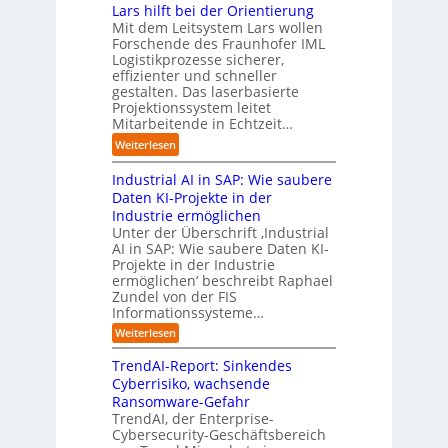
t
r
i
d
Lars hilft bei der Orientierung
g
r
i
o
i
Mit dem Leitsystem Lars wollen
s
i
a
n
e
Forschende des Fraunhofer IML
l
e
l
.
Logistikprozesse sicherer,
z
ö
a
B
O
effizienter und schneller
e
s
u
u
r
gestalten. Das laserbasierte
i
u
t
s
Projektionssystem leitet
g
g
n
o
Mitarbeitende in Echtzeit…
i
w
t
g
m
n
ä
M
:
Weiterlesen
e
a
e
c
i
L
n
t
s
h
s
Industrial AI in SAP: Wie saubere
a
i
s
s
s
r
Daten KI-Projekte in der
s
E
t
t
s
Industrie ermöglichen
i
c
w
r
h
Unter der Überschrift ‚Industrial
e
o
e
a
i
AI in SAP: Wie saubere Daten KI-
r
s
i
u
Projekte in der Industrie
l
u
y
t
e
ermöglichen‘ beschreibt Raphael
f
n
s
e
Zundel von der FIS
n
t
g
t
r
Informationssysteme…
g
b
e
e
e
:
Weiterlesen
m
I
g
i
n
v
e
TrendAI-Report: Sinkendes
d
d
o
n
e
Cyberrisiko, wachsende
u
n
ü
r
Ransomware-Gefahr
s
F
b
t
O
TrendAI, der Enterprise-
o
r
e
r
Cybersecurity-Geschäftsbereich
i
r