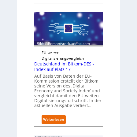
S
i
c
n
h
t
w
e
a
g
r
r
z
i
D
e
Bild: ©Roman/stock.adobe.com
i
r
g
t
EU-weiter
i
Digitalisierungsvergleich
t
Deutschland im Bitkom-DESI-
s
Index auf Platz 17
e
Auf Basis von Daten der EU-
r
Kommission erstellt der Bitkom
ö
seine Version des ‚Digital
f
Economy and Society Index‘ und
f
vergleicht damit den EU-weiten
Digitalisierungsfortschritt. In der
n
aktuellen Ausgabe verliert…
e
t
n
:
Weiterlesen
e
D
u
e
e
u