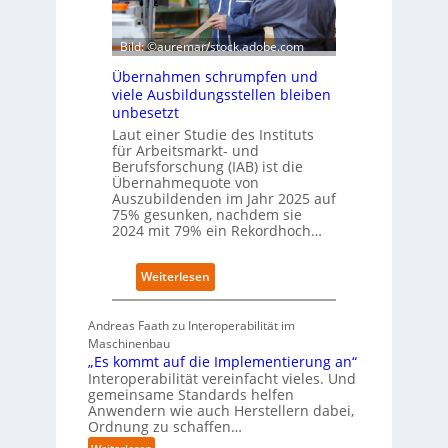
W
e
i
x
r
Bild: ©auremar/stock.adobe.com
a
t
u
Übernahmen schrumpfen und
s
f
viele Ausbildungsstellen bleiben
c
P
unbesetzt
h
l
Laut einer Studie des Instituts
a
a
für Arbeitsmarkt- und
f
t
Berufsforschung (IAB) ist die
t
z
Übernahmequote von
z
1
Auszubildenden im Jahr 2025 auf
e
7
75% gesunken, nachdem sie
i
2024 mit 79% ein Rekordhoch…
g
t
:
Weiterlesen
s
Ü
i
b
c
Andreas Faath zu Interoperabilität im
e
h
Maschinenbau
r
r
„Es kommt auf die Implementierung an“
n
o
Interoperabilität vereinfacht vieles. Und
a
b
gemeinsame Standards helfen
h
u
Anwendern wie auch Herstellern dabei,
m
s
Ordnung zu schaffen…
e
t
: