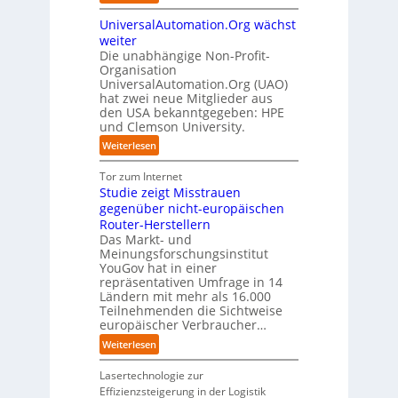
f
l
S
f
t
i
ü
i
UniversalAutomation.Org wächst
o
a
z
n
r
c
l
c
weiter
t
D
p
k
i
t
Die unabhängige Non-Profit-
e
r
t
Organisation
d
o
u
a
a
UniversalAutomation.Org (UAO)
S
r
t
x
hat zwei neue Mitglieder aus
u
y
y
s
i
den USA bekanntgegeben: HPE
f
s
-
c
s
und Clemson University.
d
t
A
h
n
i
e
u
:
Weiterlesen
l
a
e
m
s
U
a
h
Z
T
b
n
Tor zum Internet
n
e
u
e
a
i
Studie zeigt Misstrauen
d
A
k
a
u
v
gegenüber nicht-europäischen
u
u
m
e
Router-Herstellern
t
n
t
r
Das Markt- und
o
f
r
s
Meinungsforschungsinstitut
m
t
i
a
YouGov hat in einer
a
d
t
repräsentativen Umfrage in 14
l
t
e
t
Ländern mit mehr als 16.000
A
i
r
Teilnehmenden die Sichtweise
I
u
s
europäischer Verbraucher…
I
n
t
i
n
d
o
:
Weiterlesen
e
d
u
m
S
r
u
s
a
t
Lasertechnologie zur
u
s
t
t
u
Effizienzsteigerung in der Logistik
n