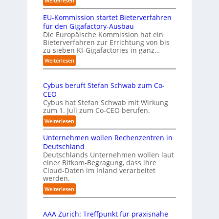
Weiterlesen
n
„
s
EU-Kommission startet Bieterverfahren
E
c
s
für den Gigafactory-Ausbau
h
k
Die Europäische Kommission hat ein
r
Bieterverfahren zur Errichtung von bis
o
u
zu sieben KI-Gigafactories in ganz…
m
m
m
:
Weiterlesen
p
t
E
f
a
U
e
u
Cybus beruft Stefan Schwab zum Co-
-
f
n
CEO
K
d
u
Cybus hat Stefan Schwab mit Wirkung
o
i
n
zum 1. Juli zum Co-CEO berufen.
m
e
d
m
:
Weiterlesen
I
i
v
C
m
s
i
Unternehmen wollen Rechenzentren in
y
p
s
e
b
Deutschland
l
i
l
u
Deutschlands Unternehmen wollen laut
e
o
e
einer Bitkom-Begragung, dass ihre
s
m
n
Cloud-Daten im Inland verarbeitet
b
A
e
s
werden.
e
u
n
t
r
s
:
Weiterlesen
t
a
u
U
b
i
r
f
n
i
e
t
t
AAA Zürich: Treffpunkt für praxisnahe
t
l
r
e