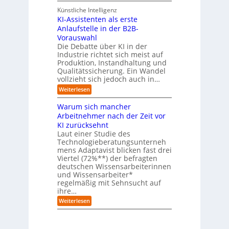
u
r
e
n
Künstliche Intelligenz
r
b
KI-Assistenten als erste
n
e
Anlaufstelle in der B2B-
e
q
n
Vorauswahl
u
m
e
Die Debatte über KI in der
u
m
Industrie richtet sich meist auf
s
e
Produktion, Instandhaltung und
s
r
Qualitätssicherung. Ein Wandel
a
)
vollzieht sich jedoch auch in…
u
B
c
l
:
Weiterlesen
h
i
K
A
c
I
Warum sich mancher
b
k
-
l
Arbeitnehmer nach der Zeit vor
a
A
ä
u
KI zurücksehnt
s
u
f
s
Laut einer Studie des
f
K
i
Technologieberatungsunterneh
e
I
s
mens Adaptavist blicken fast drei
v
-
t
e
Viertel (72%**) der befragten
A
e
r
deutschen Wissensarbeiterinnen
g
n
ä
e
und Wissensarbeiter*
t
n
n
regelmäßig mit Sehnsucht auf
e
d
t
n
ihre…
e
e
a
r
:
Weiterlesen
n
l
n
W
s
a
e
r
r
u