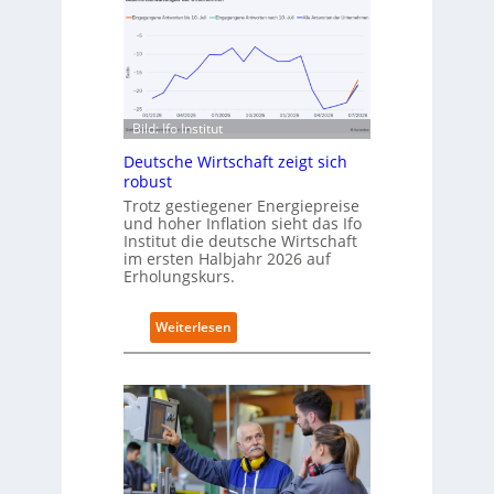
n
t
C
s
a
c
m
h
p
l
u
a
s
Bild: Ifo Institut
n
d
Deutsche Wirtschaft zeigt sich
i
robust
m
Trotz gestiegener Energiepreise
B
und hoher Inflation sieht das Ifo
i
Institut die deutsche Wirtschaft
t
im ersten Halbjahr 2026 auf
k
Erholungskurs.
o
m
:
Weiterlesen
-
D
D
e
E
u
S
t
I
s
-
c
I
h
n
e
d