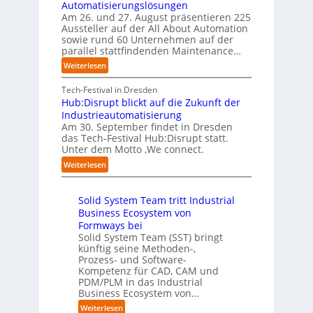
S
Automatisierungslösungen
e
d
u
t
t
Am 26. und 27. August präsentieren 225
r
u
n
B
e
Aussteller auf der All About Automation
n
g
n
i
f
sowie rund 60 Unternehmen auf der
e
a
g
e
a
parallel stattfindenden Maintenance…
h
n
s
t
n
m
:
Weiterlesen
“
s
e
S
e
A
r
t
c
n
A
Tech-Festival in Dresden
v
e
h
w
A
Hub:Disrupt blickt auf die Zukunft der
e
l
w
o
Z
Industrieautomatisierung
r
l
a
l
ü
Am 30. September findet in Dresden
f
e
b
l
r
das Tech-Festival Hub:Disrupt statt.
a
z
n
e
Unter dem Motto ‚We connect.
i
h
u
b
n
c
:
Weiterlesen
r
m
l
R
h
H
e
C
e
e
:
u
n
o
c
i
T
Solid System Team tritt Industrial
b
f
-
h
b
r
Business Ecosystem von
:
ü
C
e
e
e
D
Formways bei
r
E
n
f
n
i
Solid System Team (SST) bringt
d
O
z
f
u
künftig seine Methoden-,
s
e
e
p
n
Prozess- und Software-
r
n
n
u
Kompetenz für CAD, CAM und
b
u
G
t
n
PDM/PLM in das Industrial
p
e
i
r
k
Business Ecosystem von…
t
g
s
e
t
b
:
a
Weiterlesen
e
n