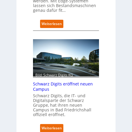
werden. Mit Edge-Systemen
lassen sich Bestandsmaschinen
genau dafür fit…
:
Weiterlesen
R
e
t
r
o
f
i
t
-
Bild: Schwarz Digits KG
D
a
Schwarz Digits eröffnet neuen
t
Campus
e
Schwarz Digits, die IT- und
n
Digitalsparte der Schwarz
s
Gruppe, hat ihren neuen
a
Campus in Bad Friedrichshall
u
offiziell eröffnet.
b
e
:
Weiterlesen
r