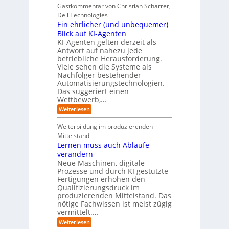
i
e
r
Gastkommentar von Christian Scharrer,
e
ü
n
k
i
r
Dell Technologies
r
3
t
s
I
Ein ehrlicher (und unbequemer)
s
D
e
i
n
-
t
Blick auf KI-Agenten
i
k
d
Z
n
e
o
KI-Agenten gelten derzeit als
u
w
d
,
Antwort auf nahezu jede
l
s
i
e
w
t
betriebliche Herausforderung.
l
l
r
a
r
Viele sehen die Systeme als
l
e
I
c
i
Nachfolger bestehender
i
r
n
h
e
n
Automatisierungstechnologien.
d
s
n
r
g
Das suggeriert einen
u
e
o
f
s
n
Wettbewerb,…
b
ü
t
d
o
:
Weiterlesen
r
r
e
t
E
T
i
R
e
i
a
Weiterbildung im produzierenden
e
a
r
n
t
e
n
Mittelstand
e
o
r
s
Lernen muss auch Abläufe
h
r
m
o
r
t
verändern
ö
m
l
e
Neue Maschinen, digitale
g
w
i
l
a
Prozesse und durch KI gestützte
c
i
r
Fertigungen erhöhen den
h
c
e
Qualifizierungsdruck im
e
h
-
produzierenden Mittelstand. Das
r
e
G
(
nötige Fachwissen ist meist zügig
n
e
u
vermittelt.…
f
n
a
:
Weiterlesen
d
h
L