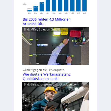
Bis 2036 fehlen 4,3 Millionen
Arbeitskräfte
Bild: MKey Solution GmbH
Gezielt gegen die Fehlerquote
Wie digitale Werkerassistenz
Qualitätskosten senkt
Bild: ©eakgrungenerd/stock.adobe.com