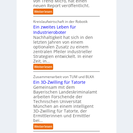
r
von Trend Micro, hat einen
i
a
m
neuen Report veröffentlicht.
n
e
l
w
i
n
A
:
Weiterlesen
a
I
c
T
t
y
i
r
h
i
Kreislaufwirtschaft in der Robotik
n
e
s
t
e
Ein zweites Leben für
S
n
b
-
r
Industrieroboter
A
d
e
e
u
P
A
Nachhaltigkeit hat sich in den
i
:
I
u
n
letzten Jahren von einem
W
-
r
g
optionalen Zusatz zu einem
i
R
o
zentralen Pfeiler industrieller
e
e
Strategien entwickelt. In einer
p
s
p
Zeit, in…
ä
a
o
u
r
i
:
Weiterlesen
b
t
E
s
e
:
i
c
Zusammenarbeit von TUM und BLKA
r
S
n
h
Ein 3D-Zwilling für Tatorte
e
i
z
D
e
n
Gemeinsam mit dem
w
a
k
n
Bayerischen Landeskriminalamt
e
t
e
i
R
arbeiten Forschende der
e
n
t
Technischen Universität
o
n
d
e
München an einem intelligent
u
K
e
s
3D-Zwilling für Tatorte, der
I
s
t
L
-
C
Ermittlerinnen und Ermittler
e
e
P
y
bei…
b
r
r
b
e
:
Weiterlesen
-
o
e
n
E
H
j
r
f