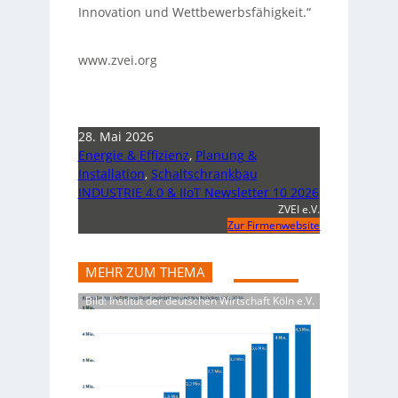
Innovation und Wettbewerbsfähigkeit.“
www.zvei.org
28. Mai 2026
Energie & Effizienz
,
Planung &
Installation
,
Schaltschrankbau
INDUSTRIE 4.0 & IIoT Newsletter 10 2026
ZVEI e.V.
Zur Firmenwebsite
MEHR ZUM THEMA
Bild: Institut der deutschen Wirtschaft Köln e.V.