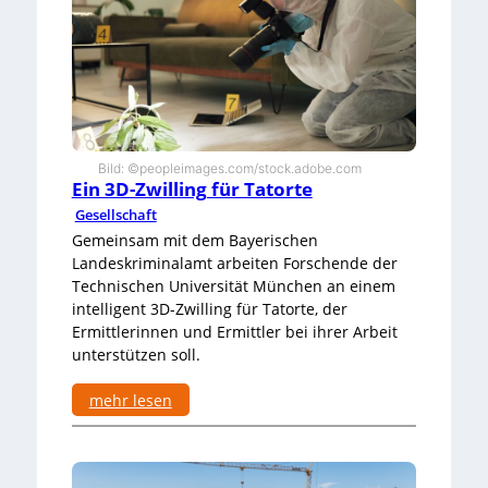
l
d
a
i
t
e
z
z
1
e
7
i
g
t
M
Bild: ©peopleimages.com/stock.adobe.com
Ein 3D-Zwilling für Tatorte
i
s
Gesellschaft
s
Gemeinsam mit dem Bayerischen
t
Landeskriminalamt arbeiten Forschende der
r
Technischen Universität München an einem
a
u
intelligent 3D-Zwilling für Tatorte, der
e
Ermittlerinnen und Ermittler bei ihrer Arbeit
n
unterstützen soll.
g
e
mehr lesen
g
e
:
n
E
ü
i
b
n