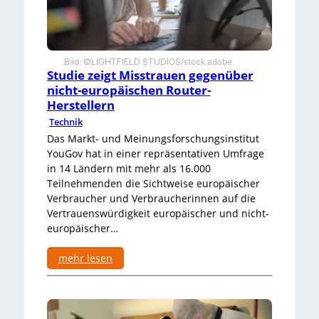
n
d
i
m
B
Bild: ©LIGHTFIELD STUDIOS/stock.adobe
i
Studie zeigt Misstrauen gegenüber
t
nicht-europäischen Router-
k
Herstellern
o
m
Technik
-
Das Markt- und Meinungsforschungsinstitut
D
YouGov hat in einer repräsentativen Umfrage
E
in 14 Ländern mit mehr als 16.000
S
Teilnehmenden die Sichtweise europäischer
I
-
Verbraucher und Verbraucherinnen auf die
I
Vertrauenswürdigkeit europäischer und nicht-
n
europäischer…
d
e
mehr lesen
x
a
:
u
S
f
t
P
u