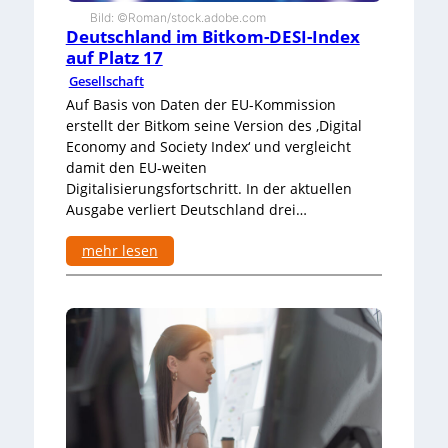
Bild: ©Roman/stock.adobe.com
Deutschland im Bitkom-DESI-Index
auf Platz 17
Gesellschaft
Auf Basis von Daten der EU-Kommission
erstellt der Bitkom seine Version des ‚Digital
Economy and Society Index‘ und vergleicht
damit den EU-weiten
Digitalisierungsfortschritt. In der aktuellen
Ausgabe verliert Deutschland drei…
mehr lesen
:
D
e
u
t
s
c
h
l
a