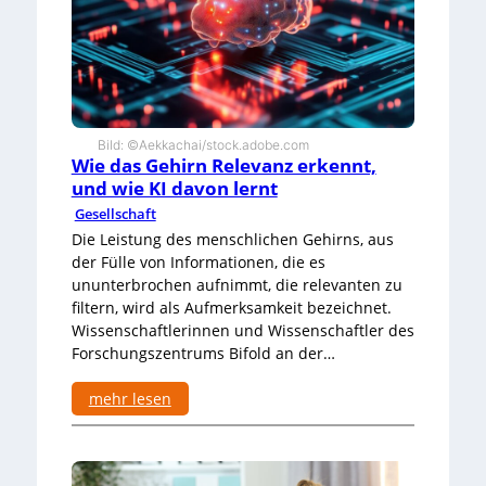
r
p
-
e
H
r
e
m
r
a
s
r
t
k
Bild: ©Aekkachai/stock.adobe.com
e
t
Wie das Gehirn Relevanz erkennt,
l
a
und wie KI davon lernt
l
u
e
s
Gesellschaft
r
d
Die Leistung des menschlichen Gehirns, aus
n
e
der Fülle von Informationen, die es
m
ununterbrochen aufnimmt, die relevanten zu
3
filtern, wird als Aufmerksamkeit bezeichnet.
D
-
Wissenschaftlerinnen und Wissenschaftler des
D
Forschungszentrums Bifold an der…
r
u
mehr lesen
c
:
k
W
e
i
r
e