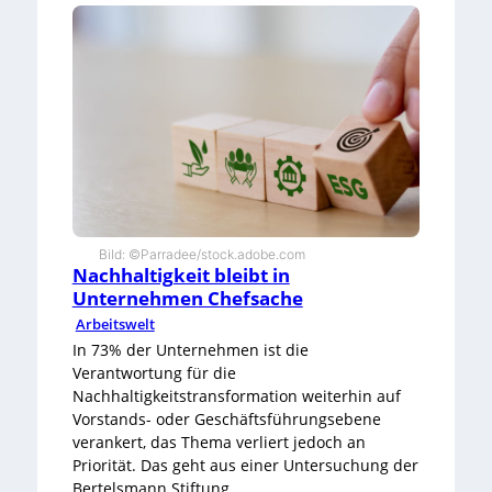
e
u
h
n
r
d
h
w
e
i
i
e
t
K
d
I
e
d
r
a
U
v
s
o
e
Bild: ©Parradee/stock.adobe.com
n
r
Nachhaltigkeit bleibt in
l
b
Unternehmen Chefsache
e
r
r
Arbeitswelt
i
n
c
In 73% der Unternehmen ist die
t
h
Verantwortung für die
t
Nachhaltigkeitstransformation weiterhin auf
O
Vorstands- oder Geschäftsführungsebene
n
verankert, das Thema verliert jedoch an
l
i
Priorität. Das geht aus einer Untersuchung der
n
Bertelsmann Stiftung,…