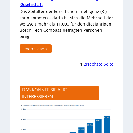
Gesellschaft
ff
i
Das Zeitalter der künstlichen Intelligenz (KI)
z
kann kommen – darin ist sich die Mehrheit der
i
weltweit mehr als 11.000 für den diesjährigen
e
Bosch Tech Compass befragten Personen
n
einig.
t
s
p
mehr lesen
e
:
i
M
c
1
2
Nächste Seite
e
h
h
e
r
r
h
n
e
DAS KÖNNTE SIE AUCH
i
INTERESSIEREN
t
w
ü
n
s
c
h