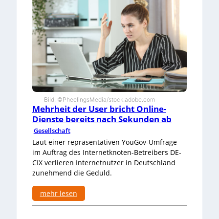
d
a
s
G
e
h
i
r
n
R
e
Bild: ©PheelingsMedia/stock.adobe.com
l
Mehrheit der User bricht Online-
e
Dienste bereits nach Sekunden ab
v
Gesellschaft
a
n
Laut einer repräsentativen YouGov-Umfrage
z
im Auftrag des Internetknoten-Betreibers DE-
e
CIX verlieren Internetnutzer in Deutschland
r
zunehmend die Geduld.
k
e
n
mehr lesen
n
:
t
M
,