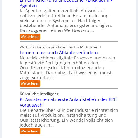
f
y
h
I
-
ü
Agenten
b
-
e
Z
r
e
KI-Agenten gelten derzeit als Antwort auf
P
w
I
n
r
nahezu jede betriebliche Herausforderung.
r
i
n
R
r
Viele sehen die Systeme als Nachfolger
o
l
d
i
o
j
bestehender Automatisierungstechnologien.
l
u
s
e
u
Das suggeriert einen Wettbewerb,…
i
s
i
k
n
t
t
k
:
Weiterlesen
t
g
r
e
o
E
e
f
i
,
r
i
i
Weiterbildung im produzierenden Mittelstand
ü
e
w
n
-
n
r
Lernen muss auch Abläufe verändern
r
a
e
d
H
T
o
Neue Maschinen, digitale Prozesse und durch
c
h
e
a
e
b
h
KI gestützte Fertigungen erhöhen den
r
r
t
o
r
s
l
Qualifizierungsdruck im produzierenden
I
o
t
e
i
s
Mittelstand. Das nötige Fachwissen ist meist
n
r
e
n
c
t
d
zügig vermittelt.…
t
r
d
h
u
e
e
:
e
Weiterlesen
e
s
l
L
R
r
t
e
l
a
(
Künstliche Intelligenz
r
r
n
u
e
i
KI-Assistenten als erste Anlaufstelle in der B2B-
n
s
n
e
r
Vorauswahl
e
o
d
e
n
n
m
u
Die Debatte über KI in der Industrie richtet sich
r
m
w
n
meist auf Produktion, Instandhaltung und
m
u
a
b
Qualitätssicherung. Ein Wandel vollzieht sich
ö
s
r
e
g
jedoch auch in…
s
e
q
l
a
:
-
Weiterlesen
u
i
u
K
G
e
c