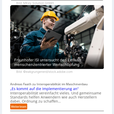
Bild: MKey Solution GmbH
Fraunhofer ISI untersucht den Einfluss
menschenzentrierter Wertschöpfung
Bild: ©eakgrungenerd/stock.adobe.com
Andreas Faath zu Interoperabilität im Maschinenbau
„Es kommt auf die Implementierung an“
Interoperabilität vereinfacht vieles. Und gemeinsame
Standards helfen Anwendern wie auch Herstellern
dabei, Ordnung zu schaffen…
:
Weiterlesen
„