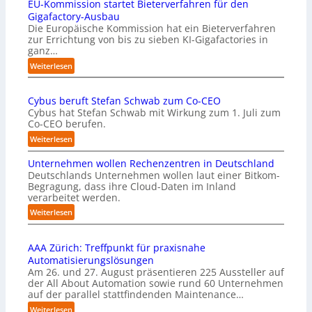
EU-Kommission startet Bieterverfahren für den
E
s
Gigafactory-Ausbau
k
Die Europäische Kommission hat ein Bieterverfahren
zur Errichtung von bis zu sieben KI-Gigafactories in
o
ganz…
m
m
:
Weiterlesen
t
E
a
U
u
Cybus beruft Stefan Schwab zum Co-CEO
-
f
Cybus hat Stefan Schwab mit Wirkung zum 1. Juli zum
K
d
Co-CEO berufen.
o
i
m
:
Weiterlesen
e
m
C
I
i
Unternehmen wollen Rechenzentren in Deutschland
y
m
s
Deutschlands Unternehmen wollen laut einer Bitkom-
b
p
s
Begragung, dass ihre Cloud-Daten im Inland
u
l
i
verarbeitet werden.
s
e
o
b
:
Weiterlesen
m
n
e
U
e
s
r
n
n
t
u
AAA Zürich: Treffpunkt für praxisnahe
t
t
a
f
Automatisierungslösungen
e
i
r
t
Am 26. und 27. August präsentieren 225 Aussteller auf
r
e
t
S
der All About Automation sowie rund 60 Unternehmen
n
r
e
t
auf der parallel stattfindenden Maintenance…
e
u
t
e
h
:
Weiterlesen
n