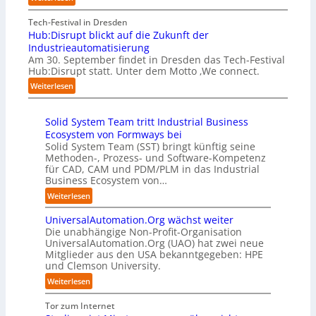
B
f
m
A
g
i
a
e
A
Tech-Festival in Dresden
a
e
n
n
A
Hub:Disrupt blickt auf die Zukunft der
n
t
S
w
Z
Industrieautomatisierung
“
e
c
o
ü
Am 30. September findet in Dresden das Tech-Festival
r
h
l
r
Hub:Disrupt statt. Unter dem Motto ‚We connect.
v
w
l
i
:
e
Weiterlesen
a
e
c
H
r
b
n
h
u
f
z
R
:
Solid System Team tritt Industrial Business
b
a
u
e
T
Ecosystem von Formways bei
:
h
m
c
r
Solid System Team (SST) bringt künftig seine
D
r
C
h
e
Methoden-, Prozess- und Software-Kompetenz
i
e
o
e
f
für CAD, CAM und PDM/PLM in das Industrial
s
n
-
n
f
Business Ecosystem von…
r
f
C
z
p
u
ü
:
Weiterlesen
E
e
u
p
r
S
O
n
n
t
d
UniversalAutomation.Org wächst weiter
o
t
k
b
e
Die unabhängige Non-Profit-Organisation
l
r
t
l
n
UniversalAutomation.Org (UAO) hat zwei neue
i
e
f
i
Mitglieder aus den USA bekanntgegeben: HPE
G
d
n
ü
und Clemson University.
c
i
S
i
r
k
g
y
:
Weiterlesen
n
p
t
a
s
U
D
r
a
f
t
n
Tor zum Internet
e
a
u
a
e