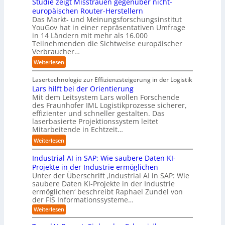
i
Studie zeigt Misstrauen gegenüber nicht-
u
x
f
c
m
v
europäischen Router-Herstellern
t
i
d
t
T
e
Das Markt- und Meinungsforschungsinstitut
s
s
i
o
e
r
YouGov hat in einer repräsentativen Umfrage
c
n
e
r
a
in 14 Ländern mit mehr als 16.000
s
h
a
Z
y
m
Teilnehmenden die Sichtweise europäischer
a
l
h
u
-
t
Verbraucher…
l
a
e
k
A
r
A
n
:
Weiterlesen
A
u
u
i
u
d
S
u
n
s
t
t
t
Lasertechnologie zur Effizienzsteigerung in der Logistik
t
f
b
t
o
u
Lars hilft bei der Orientierung
o
t
a
I
m
d
Mit dem Leitsystem Lars wollen Forschende
m
d
u
n
a
des Fraunhofer IML Logistikprozesse sicherer,
i
a
e
d
t
effizienter und schneller gestalten. Das
e
t
r
u
i
laserbasierte Projektionssystem leitet
z
i
I
s
o
Mitarbeitende in Echtzeit…
e
s
n
t
n
i
:
i
Weiterlesen
d
r
.
g
L
e
u
i
O
t
Industrial AI in SAP: Wie saubere Daten KI-
a
r
s
a
r
M
r
u
Projekte in der Industrie ermöglichen
t
l
g
i
s
n
Unter der Überschrift ‚Industrial AI in SAP: Wie
r
B
w
s
saubere Daten KI-Projekte in der Industrie
h
g
i
u
ä
s
ermöglichen‘ beschreibt Raphael Zundel von
i
s
e
s
c
t
der FIS Informationssysteme…
l
l
a
i
h
r
f
ö
:
Weiterlesen
u
n
s
a
I
t
s
t
e
t
n
u