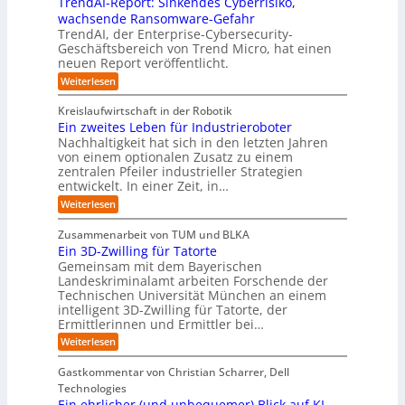
b
u
TrendAI-Report: Sinkendes Cyberrisiko,
o
s
d
w
e
e
n
wachsende Ransomware-Gefahr
u
m
s
e
n
i
g
TrendAI, der Enterprise-Cybersecurity-
s
a
E
i
g
d
e
Geschäftsbereich von Trend Micro, hat einen
t
t
c
t
r
e
neuen Report veröffentlicht.
e
n
i
o
e
i
g
r
:
Weiterlesen
s
a
s
r
e
T
O
l
i
y
r
n
r
A
Kreislaufwirtschaft in der Robotik
e
s
e
ü
I
i
Ein zweites Leben für Industrieroboter
r
n
t
i
b
e
Nachhaltigkeit hat sich in den letzten Jahren
d
u
e
n
e
n
von einem optionalen Zusatz zu einem
A
n
S
m
r
I
t
zentralen Pfeiler industrieller Strategien
A
g
v
-
n
entwickelt. In einer Zeit, in…
i
P
o
R
i
:
e
:
Weiterlesen
e
n
W
c
r
E
p
F
i
i
h
u
o
Zusammenarbeit von TUM und BLKA
e
o
n
t
r
n
Ein 3D-Zwilling für Tatorte
s
z
r
t
-
g
a
Gemeinsam mit dem Bayerischen
w
:
m
u
e
Landeskriminalamt arbeiten Forschende der
e
S
w
b
u
i
Technischen Universität München an einem
i
e
a
t
r
n
intelligent 3D-Zwilling für Tatorte, der
r
y
e
k
o
Ermittlerinnen und Ermittler bei…
e
s
s
e
p
D
:
Weiterlesen
L
n
b
a
ä
E
e
d
e
t
i
i
b
e
Gastkommentar von Christian Scharrer, Dell
e
i
n
e
s
s
Technologies
n
3
n
C
c
K
Ein ehrlicher (und unbequemer) Blick auf KI-
D