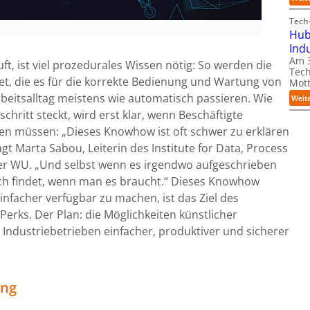
Tech-
Hub
Ind
Am 3
ft, ist viel prozedurales Wissen nötig: So werden die
Tech
t, die es für die korrekte Bedienung und Wartung von
Mott
beitsalltag meistens wie automatisch passieren. Wie
Weit
hritt steckt, wird erst klar, wenn Beschäftigte
en müssen: „Dieses Knowhow ist oft schwer zu erklären
t Marta Sabou, Leiterin des Institute for Data, Process
 WU. „Und selbst wenn es irgendwo aufgeschrieben
uch findet, wenn man es braucht.“ Dieses Knowhow
nfacher verfügbar zu machen, ist das Ziel des
erks. Der Plan: die Möglichkeiten künstlicher
n Industriebetrieben einfacher, produktiver und sicherer
ing