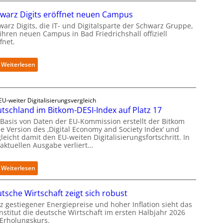
e
warz Digits eröffnet neuen Campus
t
r
warz Digits, die IT- und Digitalsparte der Schwarz Gruppe,
ihren neuen Campus in Bad Friedrichshall offiziell
o
fnet.
f
i
t
:
Weiterlesen
-
S
D
c
a
h
t
w
EU-weiter Digitalisierungsvergleich
e
tschland im Bitkom-DESI-Index auf Platz 17
a
n
r
 Basis von Daten der EU-Kommission erstellt der Bitkom
s
z
ne Version des ‚Digital Economy and Society Index‘ und
a
D
leicht damit den EU-weiten Digitalisierungsfortschritt. In
u
 aktuellen Ausgabe verliert…
i
b
g
e
i
:
Weiterlesen
r
t
D
i
s
e
n
e
tsche Wirtschaft zeigt sich robust
u
t
r
t
z gestiegener Energiepreise und hoher Inflation sieht das
e
ö
Institut die deutsche Wirtschaft im ersten Halbjahr 2026
s
g
f
 Erholungskurs.
c
r