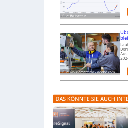
Bild: Ifo Institut
Übe
ble
Laut
Ber
Aus
202
Bild: ©auremar/stock.adobe.com
DAS KÖNNTE SIE AUCH INT