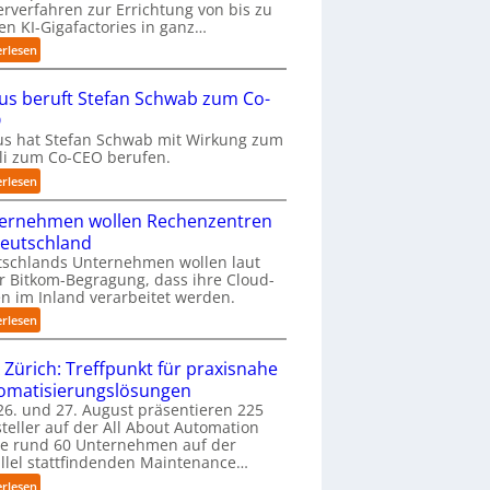
erverfahren zur Errichtung von bis zu
m
en KI-Gigafactories in ganz…
t
:
erlesen
a
E
u
U
f
us beruft Stefan Schwab zum Co-
-
d
O
K
i
s hat Stefan Schwab mit Wirkung zum
o
e
uli zum Co-CEO berufen.
m
I
m
:
erlesen
m
i
C
p
s
ernehmen wollen Rechenzentren
y
l
s
b
Deutschland
e
i
u
tschlands Unternehmen wollen laut
m
o
s
r Bitkom-Begragung, dass ihre Cloud-
e
n
b
n im Inland verarbeitet werden.
n
s
e
t
:
erlesen
t
r
i
U
a
u
e
n
 Zürich: Treffpunkt für praxisnahe
r
f
r
t
t
t
omatisierungslösungen
u
e
e
S
6. und 27. August präsentieren 225
n
r
t
t
teller auf der All About Automation
g
n
B
e
ie rund 60 Unternehmen auf der
a
e
i
f
llel stattfindenden Maintenance…
n
h
e
a
“
:
erlesen
m