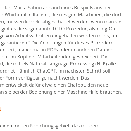
erklärt Marta Sabou anhand eines Beispiels aus der
 Whirlpool in Italien: „Die riesigen Maschinen, die dort
den, müssen korrekt abgeschaltet werden, wenn man sie
ür gibt es die sogenannte LOTO-Prozedur, also Log-Out-
lge von Arbeitsschritten eingehalten werden muss, um
u garantieren.“ Die Anleitungen für dieses Prozedere
ntiert, manchmal in PDFs oder in anderen Dateien –
t nur im Kopf der Mitarbeitenden gespeichert. Die
KI, die mittels Natural Language Processing (NLP) alle
rdnet – ähnlich ChatGPT. Im nächsten Schritt soll
cher Form verfügbar gemacht werden. Das
m entwickelt dafür etwa einen Chatbot, den neue
n sie bei der Bedienung einer Maschine Hilfe brauchen.
t
u einem neuen Forschungsgebiet, das mit dem