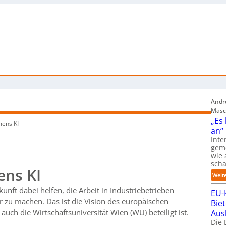
Andre
Masc
„Es
ens KI
an“
Inte
gem
wie 
sch
ens KI
Weit
kunft dabei helfen, die Arbeit in Industriebetrieben
EU-
r zu machen. Das ist die Vision des europäischen
Bie
uch die Wirtschaftsuniversität Wien (WU) beteiligt ist.
Aus
Die 