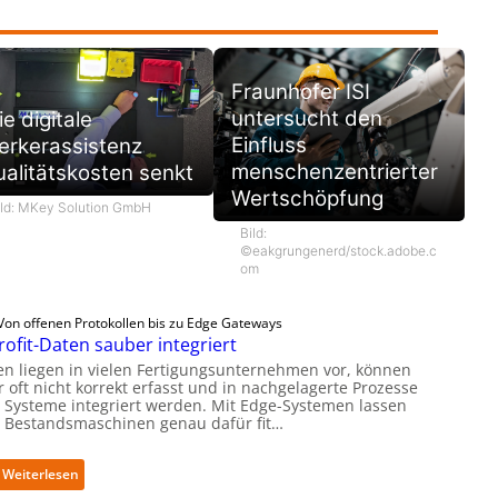
Fraunhofer ISI
untersucht den
e digitale
Einfluss
erkerassistenz
menschenzentrierter
alitätskosten senkt
Wertschöpfung
ild: MKey Solution GmbH
Bild:
©eakgrungenerd/stock.adobe.c
om
Von offenen Protokollen bis zu Edge Gateways
rofit-Daten sauber integriert
en liegen in vielen Fertigungsunternehmen vor, können
 oft nicht korrekt erfasst und in nachgelagerte Prozesse
 Systeme integriert werden. Mit Edge-Systemen lassen
h Bestandsmaschinen genau dafür fit…
:
Weiterlesen
R