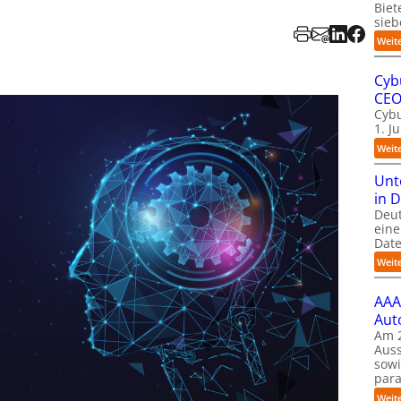
Biet
sieb
Weit
Cyb
CE
Cybu
1. J
Weit
Unt
in 
Deu
eine
Date
Weit
AAA
Aut
Am 2
Auss
sow
para
Weit