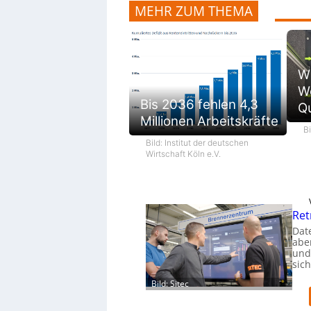
MEHR ZUM THEMA
Wi
W
Bis 2036 fehlen 4,3
Qu
Millionen Arbeitskräfte
B
Bild: Institut der deutschen
Wirtschaft Köln e.V.
Ret
Dat
aber
und
sic
Bild: Sitec