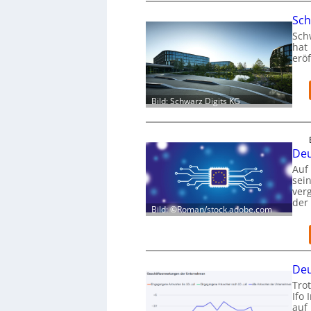
Sch
Sch
hat 
eröf
Bild: Schwarz Digits KG
Deu
Auf
sei
verg
der
Bild: ©Roman/stock.adobe.com
Deu
Trot
Ifo 
auf