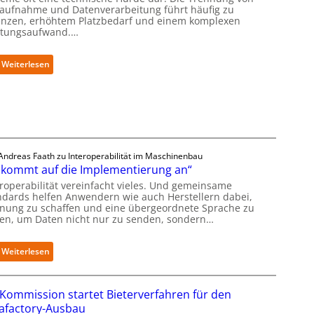
daufnahme und Datenverarbeitung führt häufig zu
h
enzen, erhöhtem Platzbedarf und einem komplexen
m
tungsaufwand.…
e
n
w
:
Weiterlesen
o
P
l
r
l
ä
e
z
n
i
R
s
e
e
Andreas Faath zu Interoperabilität im Maschinenbau
c
2
 kommt auf die Implementierung an“
h
D
eroperabilität vereinfacht vieles. Und gemeinsame
e
-
ndards helfen Anwendern wie auch Herstellern dabei,
n
I
nung zu schaffen und eine übergeordnete Sprache zu
z
n
den, um Daten nicht nur zu senden, sondern…
e
s
n
p
t
:
Weiterlesen
e
r
„
k
e
E
t
n
s
i
Kommission startet Bieterverfahren für den
i
k
o
afactory-Ausbau
n
o