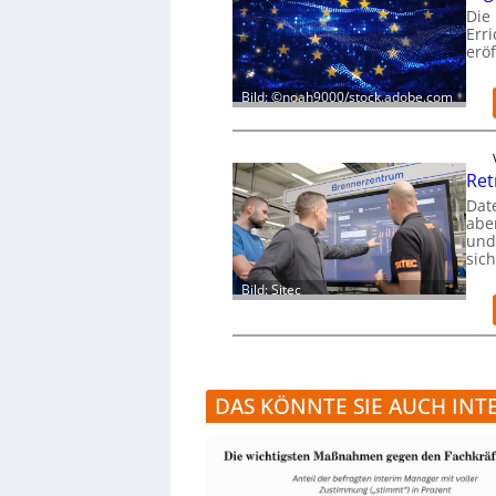
Die
Err
eröf
Bild: ©noah9000/stock.adobe.com
Ret
Dat
aber
und
sic
Bild: Sitec
DAS KÖNNTE SIE AUCH INT