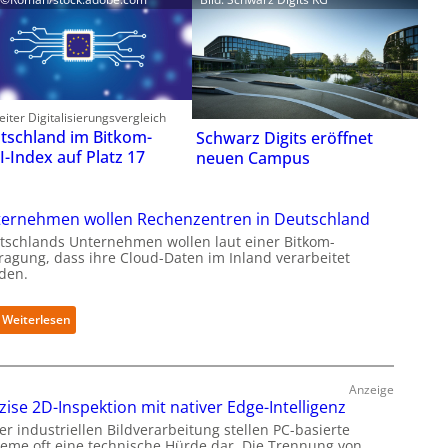
iter Digitalisierungsvergleich
tschland im Bitkom-
Schwarz Digits eröffnet
I-Index auf Platz 17
neuen Campus
ernehmen wollen Rechenzentren in Deutschland
tschlands Unternehmen wollen laut einer Bitkom-
ragung, dass ihre Cloud-Daten im Inland verarbeitet
den.
:
Weiterlesen
U
n
t
Anzeige
e
zise 2D-Inspektion mit nativer Edge-Intelligenz
r
n
er industriellen Bildverarbeitung stellen PC-basierte
teme oft eine technische Hürde dar. Die Trennung von
e