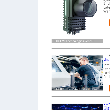
Bil
Lat
War
Bild: LMI Technologies GmbH
„Es
Int
Sta
Ord
fin
Bild: ©Kzenon/stock.adobe.com
EU-
Gig