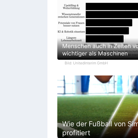
Menschen auch in Zeiten vo
wichtiger als Maschinen
Bild: UnitedInterim GmbH
Wie der Fußball von Sim
profitiert