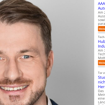
AAA
Aut
Am 2
Auss
sow
para
Weit
Tech-
Hub
Ind
Am 3
Tech
Mott
Weit
Tor 
Stu
nic
Her
Das
Mein
eine
Länd