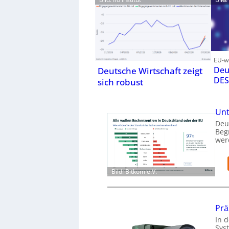
EU-we
Deu
Deutsche Wirtschaft zeigt
DES
sich robust
Unt
Deu
Beg
wer
Bild: Bitkom e.V.
Prä
In d
Sys