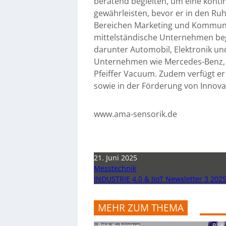
beratend begleiten, um eine konti
gewährleisten, bevor er in den Ru
Bereichen Marketing und Kommunik
mittelständische Unternehmen begl
darunter Automobil, Elektronik un
Unternehmen wie Mercedes-Benz, 
Pfeiffer Vacuum. Zudem verfügt e
sowie in der Förderung von Innova
www.ama-sensorik.de
21. Juni 2025
Messtechnik
INDUSTRIE 4.0 & IIoT Newsletter 3 202
MEHR ZUM THEMA
Bild: Ifo Institut
Bild