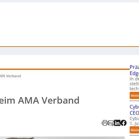
Prä
Edg
MA Verband
In d
stel
tech
Weit
beim AMA Verband
Cyb
CE
Cybu
1. J
Weit