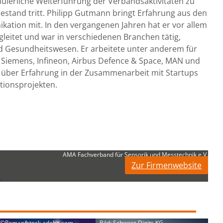
nuierliche Weiterführung der Verbandsaktivitäten zu
hestand tritt. Philipp Gutmann bringt Erfahrung aus den
ation mit. In den vergangenen Jahren hat er vor allem
eitet und war in verschiedenen Branchen tätig,
d Gesundheitswesen. Er arbeitete unter anderem für
Siemens, Infineon, Airbus Defence & Space, MAN und
r über Erfahrung in der Zusammenarbeit mit Startups
tionsprojekten.
AMA Fachverband für Sensorik und Messtechnik e.V.
Zur Firmenwebsite
5
: ©Roman/stock.adobe.com
Bild: Schwarz Digits KG