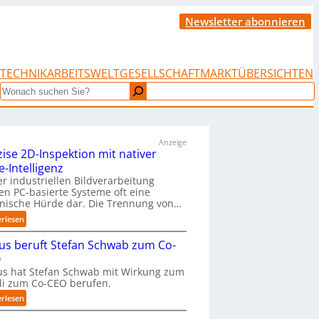
Newsletter abonnieren
TECHNIK
ARBEITSWELT
GESELLSCHAFT
MARKTÜBERSICHTEN
Search
Anzeige
zise 2D-Inspektion mit nativer
e-Intelligenz
er industriellen Bildverarbeitung
len PC-basierte Systeme oft eine
nische Hürde dar. Die Trennung von…
:
erlesen
P
us beruft Stefan Schwab zum Co-
r
ä
O
z
s hat Stefan Schwab mit Wirkung zum
i
uli zum Co-CEO berufen.
s
:
erlesen
e
C
2