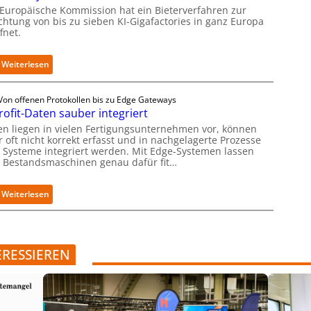
n
 Europäische Kommission hat ein Bieterverfahren zur
D
m
m
ichtung von bis zu sieben KI-Gigafactories in ganz Europa
e
m
i
fnet.
u
t
t
t
a
n
s
u
:
a
Weiterlesen
c
f
E
t
h
d
U
i
l
Von offenen Protokollen bis zu Edge Gateways
i
-
v
rofit-Daten sauber integriert
a
e
K
e
n
I
o
r
en liegen in vielen Fertigungsunternehmen vor, können
d
m
m
E
 oft nicht korrekt erfasst und in nachgelagerte Prozesse
p
 Systeme integriert werden. Mit Edge-Systemen lassen
m
d
h Bestandsmaschinen genau dafür fit…
l
i
g
e
s
e
m
s
-
:
Weiterlesen
e
i
I
R
n
o
n
e
t
n
t
t
i
s
e
r
e
t
l
ERESSIEREN
o
r
a
l
f
u
r
i
i
n
t
g
t
g
e
e
-