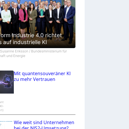
form Industrie 4.0 richtet
 auf industrielle KI
©Susanne Eriksson / Bundesministerium für
haft und Energie
Mit quantensouveräner KI
zu mehr Vertrauen
ant
KI-
rt)
Wie weit sind Unternehmen
bei der NIS2-Umsetzung?