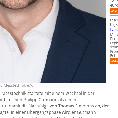
Teil
eur
Weit
Laser
Logis
Lars
Mit 
Fors
Logi
schn
Proj
Echt
Weit
d Messtechnik e.V.
 Messtechnik startete mit einem Wechsel in der
itdem leitet Philipp Gutmann als neuer
tritt damit die Nachfolge von Thomas Simmons an, der
ägte. In einer Übergangsphase wird er Gutmann