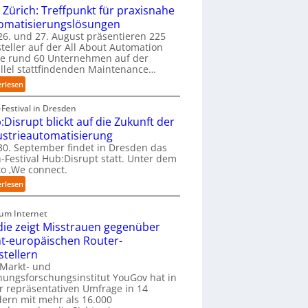
y
D
 Zürich: Treffpunkt für praxisnahe
b
-
omatisierungslösungen
u
I
6. und 27. August präsentieren 225
s
n
teller auf der All About Automation
b
s
ie rund 60 Unternehmen auf der
e
p
llel stattfindenden Maintenance…
r
e
:
erlesen
u
k
A
f
t
A
Festival in Dresden
t
i
A
:Disrupt blickt auf die Zukunft der
S
o
Z
t
ustrieautomatisierung
n
ü
e
0. September findet in Dresden das
m
r
f
-Festival Hub:Disrupt statt. Unter dem
i
i
a
o ‚We connect.
t
c
n
n
:
erlesen
h
S
a
H
:
c
t
u
T
zum Internet
h
i
b
r
die zeigt Misstrauen gegenüber
w
v
:
e
a
ht-europäischen Router-
e
D
f
b
stellern
r
i
f
z
 Markt- und
E
s
p
u
ungsforschungsinstitut YouGov hat in
d
r
u
m
r repräsentativen Umfrage in 14
g
u
n
C
ern mit mehr als 16.000
e
p
k
o