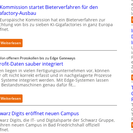
Kommission startet Bieterverfahren für den
afactory-Ausbau
 Europäische Kommission hat ein Bieterverfahren zur
ichtung von bis zu sieben KI-Gigafactories in ganz Europa
fnet.
:
Weiterlesen
E
U
Von offenen Protokollen bis zu Edge Gateways
-
rofit-Daten sauber integriert
K
o
en liegen in vielen Fertigungsunternehmen vor, können
m
 oft nicht korrekt erfasst und in nachgelagerte Prozesse
 Systeme integriert werden. Mit Edge-Systemen lassen
m
h Bestandsmaschinen genau dafür fit…
i
s
s
:
Weiterlesen
i
R
o
e
n
warz Digits eröffnet neuen Campus
t
s
r
arz Digits, die IT- und Digitalsparte der Schwarz Gruppe,
t
ihren neuen Campus in Bad Friedrichshall offiziell
o
a
fnet.
f