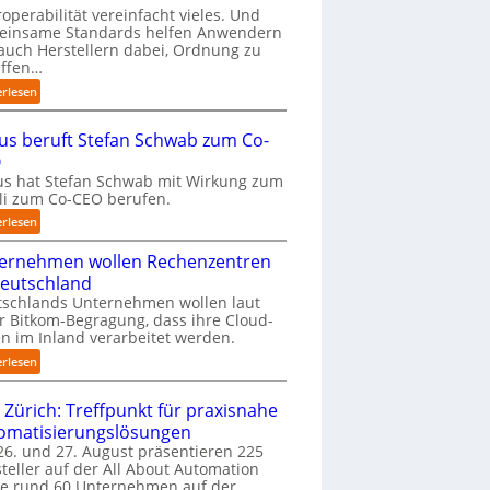
s
roperabilität vereinfacht vieles. Und
e
einsame Standards helfen Anwendern
2
auch Herstellern dabei, Ordnung zu
D
affen…
-
:
erlesen
I
„
n
E
s
us beruft Stefan Schwab zum Co-
s
p
O
k
e
s hat Stefan Schwab mit Wirkung zum
o
k
uli zum Co-CEO berufen.
m
t
m
:
erlesen
i
t
C
o
a
ernehmen wollen Rechenzentren
y
n
u
b
Deutschland
m
f
u
tschlands Unternehmen wollen laut
i
d
s
r Bitkom-Begragung, dass ihre Cloud-
t
i
b
n im Inland verarbeitet werden.
n
e
e
a
:
erlesen
I
r
t
U
m
u
i
n
 Zürich: Treffpunkt für praxisnahe
p
f
v
t
l
t
omatisierungslösungen
e
e
e
S
6. und 27. August präsentieren 225
r
r
m
t
teller auf der All About Automation
E
n
e
e
ie rund 60 Unternehmen auf der
d