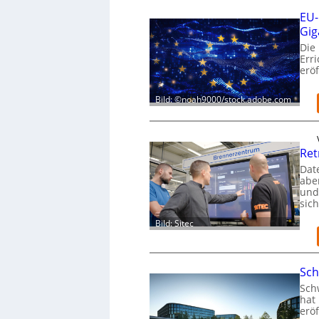
EU-
Gig
Die
Err
eröf
Bild: ©noah9000/stock.adobe.com
Ret
Dat
aber
und
sic
Bild: Sitec
Sch
Schw
hat 
eröf