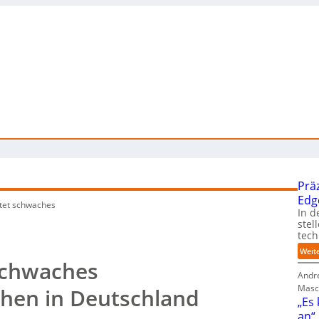
Prä
Edge
tet schwaches
In d
stel
tech
Weit
schwaches
Andre
Masc
hen in Deutschland
„Es
an“