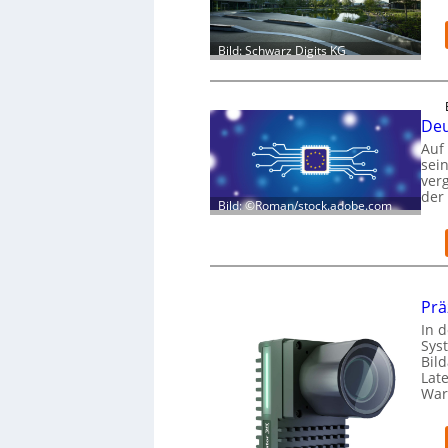
Bild: Schwarz Digits KG
Deu
Auf
sei
verg
der
Bild: ©Roman/stock.adobe.com
Prä
In d
Sys
Bil
Lat
War