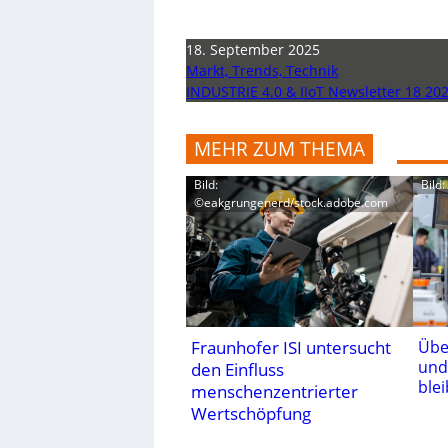
18. September 2025
Markt, Trends, Technik
INDUSTRIE 4.0 & IIoT Newsletter 18 20
MEHR ZUM THEMA
Bild:
Bild
©eakgrungenerd/stock.adobe.com
Fraunhofer ISI untersucht
Übe
und
den Einfluss
ble
menschenzentrierter
Wertschöpfung