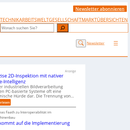
Newsletter abonnieren
TECHNIK
ARBEITSWELT
GESELLSCHAFT
MARKTÜBERSICHTEN
Search
Newsletter
Anzeige
zise 2D-Inspektion mit nativer
-Intelligenz
er industriellen Bildverarbeitung
len PC-basierte Systeme oft eine
nische Hürde dar. Die Trennung von…
:
erlesen
P
r
as Faath zu Interoperabilität im
ä
hinenbau
z
 kommt auf die Implementierung
i