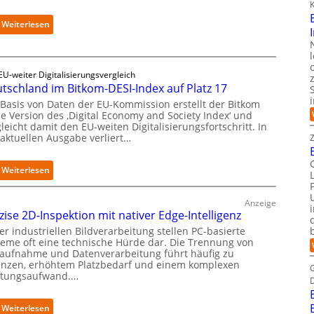
r
K
i
t
t
:
Weiterlesen
e
-
S
t
D
c
B
a
h
i
t
w
EU-weiter Digitalisierungsvergleich
e
e
tschland im Bitkom-DESI-Index auf Platz 17
a
t
n
r
e
 Basis von Daten der EU-Kommission erstellt der Bitkom
s
z
ne Version des ‚Digital Economy and Society Index‘ und
r
a
D
leicht damit den EU-weiten Digitalisierungsfortschritt. In
v
u
 aktuellen Ausgabe verliert…
i
e
b
g
r
e
i
f
:
Weiterlesen
r
t
a
D
i
s
h
e
n
e
Anzeige
r
u
t
r
zise 2D-Inspektion mit nativer Edge-Intelligenz
e
t
e
ö
n
er industriellen Bildverarbeitung stellen PC-basierte
s
g
f
f
teme oft eine technische Hürde dar. Die Trennung von
c
r
f
daufnahme und Datenverarbeitung führt häufig zu
ü
h
i
n
enzen, erhöhtem Platzbedarf und einem komplexen
r
l
e
tungsaufwand.…
e
d
a
r
t
e
n
t
n
n
:
Weiterlesen
d
e