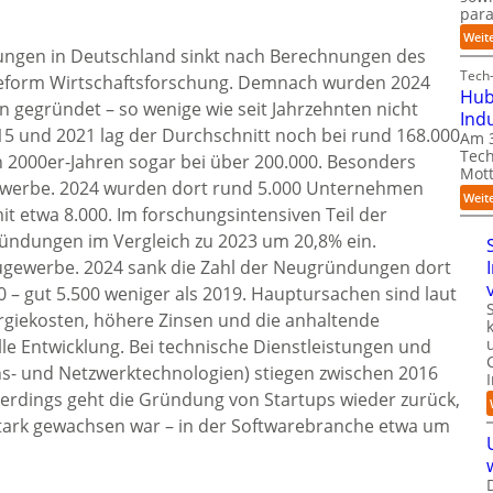
para
Weit
ngen in Deutschland sinkt nach Berechnungen des
Tech-
eform Wirtschaftsforschung. Demnach wurden 2024
Hub
 gegründet – so wenige wie seit Jahrzehnten nicht
Ind
5 und 2021 lag der Durchschnitt noch bei rund 168.000
Am 3
Tech
n 2000er-Jahren sogar bei über 200.000. Besonders
Mott
Gewerbe. 2024 wurden dort rund 5.000 Unternehmen
Weit
t etwa 8.000. Im forschungsintensiven Teil der
ründungen im Vergleich zu 2023 um 20,8% ein.
ugewerbe. 2024 sank die Zahl der Neugründungen dort
 – gut 5.500 weniger als 2019. Hauptursachen sind laut
rgiekosten, höhere Zinsen und die anhaltende
le Entwicklung. Bei technische Dienstleistungen und
ns- und Netzwerktechnologien) stiegen zwischen 2016
erdings geht die Gründung von Startups wieder zurück,
stark gewachsen war – in der Softwarebranche etwa um