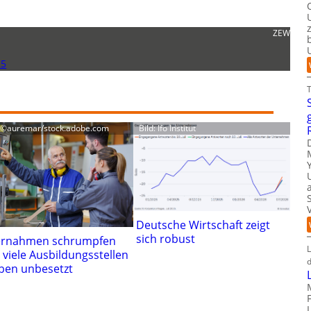
ZEW
25
: ©auremar/stock.adobe.com
Bild: Ifo Institut
Deutsche Wirtschaft zeigt
sich robust
rnahmen schrumpfen
L
 viele Ausbildungsstellen
d
iben unbesetzt