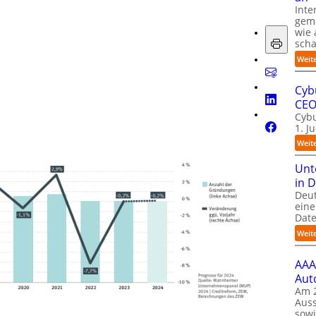
Inte
gem
wie 
sch
Weit
Cyb
CE
Cybu
1. J
Weit
Unt
in 
Deu
eine
Date
Weit
AAA
Aut
Am 2
Auss
sow