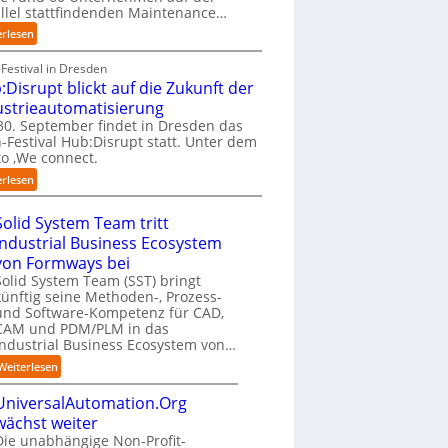
e
n
f
llel stattfindenden Maintenance…
g
h
t
a
:
e
erlesen
m
i
n
A
-
e
e
S
A
I
Festival in Dresden
n
r
c
A
n
:Disrupt blickt auf die Zukunft der
w
u
h
Z
t
o
ustrieautomatisierung
n
w
ü
e
l
0. September findet in Dresden das
g
a
r
l
l
-Festival Hub:Disrupt statt. Unter dem
a
b
i
l
e
o ‚We connect.
n
z
c
i
n
:
“
u
erlesen
h
g
R
H
m
:
e
e
u
C
T
Solid System Team tritt
n
c
b
o
r
z
h
Industrial Business Ecosystem
:
-
e
e
von Formways bei
D
C
f
n
Solid System Team (SST) bringt
i
E
f
z
künftig seine Methoden-, Prozess-
s
O
p
e
und Software-Kompetenz für CAD,
r
u
n
CAM und PDM/PLM in das
u
n
t
Industrial Business Ecosystem von…
p
k
r
t
:
Weiterlesen
t
e
b
S
f
n
l
UniversalAutomation.Org
o
ü
i
i
l
wächst weiter
r
n
c
i
Die unabhängige Non-Profit-
p
D