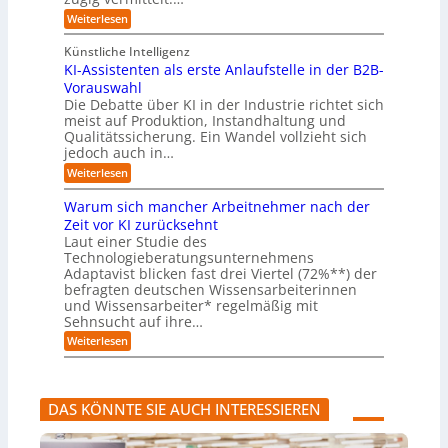
d
h
u
e
e
:
e
Weiterlesen
e
s
l
L
R
r
t
e
l
a
(
Künstliche Intelligenz
r
r
n
u
e
i
KI-Assistenten als erste Anlaufstelle in der B2B-
n
s
n
e
r
Vorauswahl
e
o
d
e
n
n
m
u
Die Debatte über KI in der Industrie richtet sich
r
m
w
n
meist auf Produktion, Instandhaltung und
m
u
a
b
Qualitätssicherung. Ein Wandel vollzieht sich
ö
s
r
e
g
jedoch auch in…
s
e
q
l
a
:
-
Weiterlesen
u
i
u
K
G
e
c
c
I
e
m
Warum sich mancher Arbeitnehmer nach der
h
h
-
f
e
e
Zeit vor KI zurücksehnt
A
A
a
r
n
Laut einer Studie des
b
s
h
)
l
Technologieberatungsunternehmens
s
r
B
ä
i
l
Adaptavist blicken fast drei Viertel (72%**) der
u
s
i
befragten deutschen Wissensarbeiterinnen
f
t
c
und Wissensarbeiter* regelmäßig mit
e
e
k
Sehnsucht auf ihre…
v
n
a
e
t
:
u
Weiterlesen
r
e
W
f
ä
n
a
K
n
a
r
I
d
l
u
-
DAS KÖNNTE SIE AUCH INTERESSIEREN
e
s
m
A
r
e
s
g
n
r
i
e