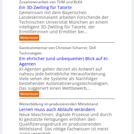
h
u
o
Zusammenarbeit von TUM und BLKA
e
o
n
t
r
n
Ein 3D-Zwilling für Tatorte
s
z
r
t
-
g
a
Gemeinsam mit dem Bayerischen
w
:
m
u
e
Landeskriminalamt arbeiten Forschende der
e
S
w
b
u
i
Technischen Universität München an einem
i
e
a
t
r
n
intelligent 3D-Zwilling für Tatorte, der
r
y
e
k
o
Ermittlerinnen und Ermittler bei…
e
s
s
e
p
D
:
Weiterlesen
L
n
b
a
ä
E
e
d
e
t
i
i
b
e
Gastkommentar von Christian Scharrer, Dell
e
i
n
e
s
s
Technologies
n
3
n
C
c
K
Ein ehrlicher (und unbequemer) Blick auf KI-
D
f
y
h
I
-
ü
Agenten
b
-
e
Z
r
e
KI-Agenten gelten derzeit als Antwort auf
P
w
I
n
r
nahezu jede betriebliche Herausforderung.
r
i
n
R
r
Viele sehen die Systeme als Nachfolger
o
l
d
i
o
j
bestehender Automatisierungstechnologien.
l
u
s
e
u
Das suggeriert einen Wettbewerb,…
i
s
i
k
n
t
t
k
:
Weiterlesen
t
g
r
e
o
E
e
f
i
,
r
i
i
Weiterbildung im produzierenden Mittelstand
ü
e
w
n
-
n
r
Lernen muss auch Abläufe verändern
r
a
e
d
H
T
o
Neue Maschinen, digitale Prozesse und durch
c
h
e
a
e
b
h
KI gestützte Fertigungen erhöhen den
r
r
t
o
r
s
l
Qualifizierungsdruck im produzierenden
I
o
t
e
i
s
Mittelstand. Das nötige Fachwissen ist meist
n
r
e
n
c
t
d
zügig vermittelt.…
t
r