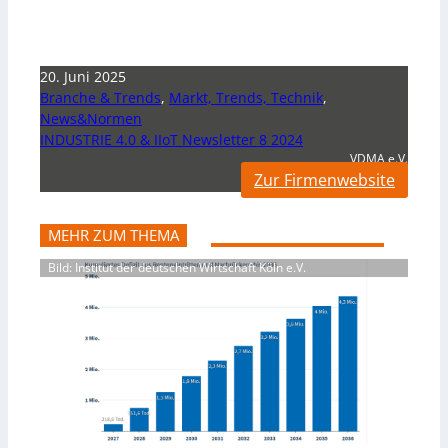
20. Juni 2025
Branche & Trends
,
Markt, Trends, Technik
,
News&Normen
INDUSTRIE 4.0 & IIoT Newsletter 8 2024
VDMA e.V.
Zur Firmenwebsite
MEHR ZUM THEMA
Bild: Institut der deutschen Wirtschaft Köln e.V.