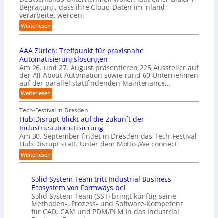
p
s
Begragung, dass ihre Cloud-Daten im Inland
u
l
i
verarbeitet werden.
s
e
o
b
:
Weiterlesen
m
n
e
U
e
s
r
n
n
t
u
AAA Zürich: Treffpunkt für praxisnahe
t
t
a
f
Automatisierungslösungen
e
i
r
t
Am 26. und 27. August präsentieren 225 Aussteller auf
r
e
t
S
der All About Automation sowie rund 60 Unternehmen
n
r
e
t
auf der parallel stattfindenden Maintenance…
e
u
t
e
h
:
Weiterlesen
n
B
f
m
A
g
i
a
e
A
Tech-Festival in Dresden
a
e
n
n
A
Hub:Disrupt blickt auf die Zukunft der
n
t
S
w
Z
Industrieautomatisierung
“
e
c
o
ü
Am 30. September findet in Dresden das Tech-Festival
r
h
l
r
Hub:Disrupt statt. Unter dem Motto ‚We connect.
v
w
l
i
:
e
Weiterlesen
a
e
c
H
r
b
n
h
u
f
z
R
:
Solid System Team tritt Industrial Business
b
a
u
e
T
Ecosystem von Formways bei
:
h
m
c
r
Solid System Team (SST) bringt künftig seine
D
r
C
h
e
Methoden-, Prozess- und Software-Kompetenz
i
e
o
e
f
für CAD, CAM und PDM/PLM in das Industrial
s
n
-
n
f