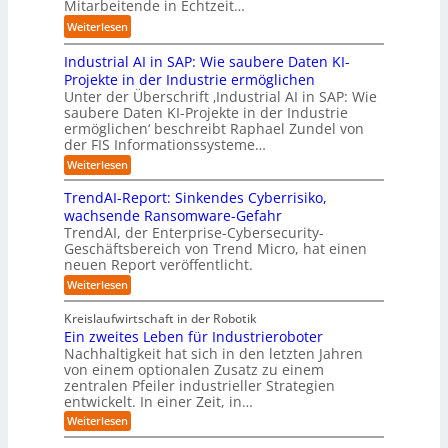
s
o
Mitarbeitende in Echtzeit…
e
s
n
t
n
i
:
i
Weiterlesen
d
r
.
g
L
e
u
i
O
t
Industrial AI in SAP: Wie saubere Daten KI-
a
r
s
a
r
M
r
u
Projekte in der Industrie ermöglichen
t
l
g
i
s
n
Unter der Überschrift ‚Industrial AI in SAP: Wie
r
B
w
s
saubere Daten KI-Projekte in der Industrie
h
g
i
u
ä
s
ermöglichen‘ beschreibt Raphael Zundel von
i
s
e
s
c
t
der FIS Informationssysteme…
l
l
a
i
h
r
f
ö
:
Weiterlesen
u
n
s
a
I
t
s
t
e
t
n
u
b
u
TrendAI-Report: Sinkendes Cyberrisiko,
o
s
d
w
e
e
n
wachsende Ransomware-Gefahr
u
m
s
e
n
i
g
TrendAI, der Enterprise-Cybersecurity-
s
a
E
i
g
d
e
Geschäftsbereich von Trend Micro, hat einen
t
t
c
t
r
e
neuen Report veröffentlicht.
e
n
i
o
e
i
g
r
:
Weiterlesen
s
a
s
r
e
T
O
l
i
y
r
n
r
A
Kreislaufwirtschaft in der Robotik
e
s
e
ü
I
i
Ein zweites Leben für Industrieroboter
r
n
t
i
b
e
Nachhaltigkeit hat sich in den letzten Jahren
d
u
e
n
e
n
von einem optionalen Zusatz zu einem
A
n
S
m
r
I
t
zentralen Pfeiler industrieller Strategien
A
g
v
-
n
entwickelt. In einer Zeit, in…
i
P
o
R
i
:
e
:
Weiterlesen
e
n
W
c
r
E
p
F
i
i