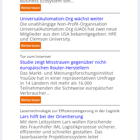
Business Ecosystem von…
r
f
C
z
p
u
ü
:
Weiterlesen
E
e
u
p
r
S
O
n
n
t
d
UniversalAutomation.Org wächst weiter
o
t
k
b
e
Die unabhängige Non-Profit-Organisation
l
r
t
l
n
UniversalAutomation.Org (UAO) hat zwei neue
i
e
f
i
Mitglieder aus den USA bekanntgegeben: HPE
G
d
n
ü
und Clemson University.
c
i
S
i
r
k
g
y
:
Weiterlesen
n
p
t
a
s
U
D
r
a
f
t
n
Tor zum Internet
e
a
u
a
e
i
Studie zeigt Misstrauen gegenüber nicht-
u
x
f
c
m
v
europäischen Router-Herstellern
t
i
d
t
T
e
Das Markt- und Meinungsforschungsinstitut
s
s
i
o
e
r
YouGov hat in einer repräsentativen Umfrage
c
n
e
r
a
in 14 Ländern mit mehr als 16.000
s
h
a
Z
y
m
Teilnehmenden die Sichtweise europäischer
a
l
h
u
-
t
Verbraucher…
l
a
e
k
A
r
A
n
:
Weiterlesen
A
u
u
i
u
d
S
u
n
s
t
t
t
Lasertechnologie zur Effizienzsteigerung in der Logistik
t
f
b
t
o
u
Lars hilft bei der Orientierung
o
t
a
I
m
d
Mit dem Leitsystem Lars wollen Forschende
m
d
u
n
a
des Fraunhofer IML Logistikprozesse sicherer,
i
a
e
d
t
effizienter und schneller gestalten. Das
e
t
r
u
i
laserbasierte Projektionssystem leitet
z
i
I