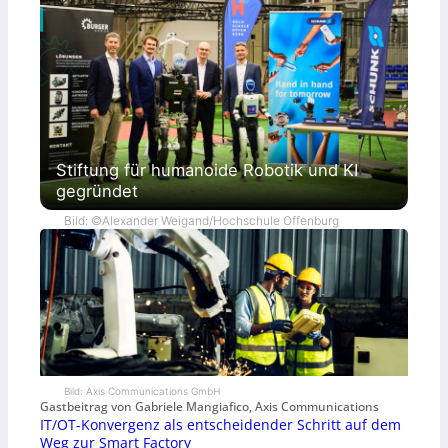
Stiftung für humanoide Robotik und KI
gegründet
Bild: ©Alexander Weigand/Hochschule Offenburg
Bild: Axis Communications GmbH
Gastbeitrag von Gabriele Mangiafico, Axis Communications
IT/OT-Konvergenz als entscheidender Schritt auf dem
Weg zur Smart Factory