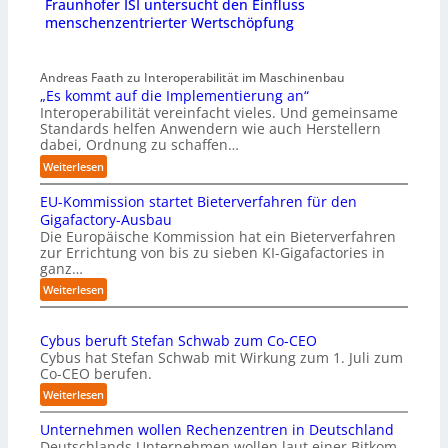
Fraunhofer ISI untersucht den Einfluss
menschenzentrierter Wertschöpfung
Andreas Faath zu Interoperabilität im Maschinenbau
„Es kommt auf die Implementierung an“
Interoperabilität vereinfacht vieles. Und gemeinsame
Standards helfen Anwendern wie auch Herstellern
dabei, Ordnung zu schaffen…
:
Weiterlesen
„
EU-Kommission startet Bieterverfahren für den
E
s
Gigafactory-Ausbau
k
Die Europäische Kommission hat ein Bieterverfahren
zur Errichtung von bis zu sieben KI-Gigafactories in
o
ganz…
m
m
:
Weiterlesen
t
E
a
U
u
Cybus beruft Stefan Schwab zum Co-CEO
-
f
Cybus hat Stefan Schwab mit Wirkung zum 1. Juli zum
K
d
Co-CEO berufen.
o
i
m
:
Weiterlesen
e
m
C
I
i
Unternehmen wollen Rechenzentren in Deutschland
y
m
s
Deutschlands Unternehmen wollen laut einer Bitkom-
b