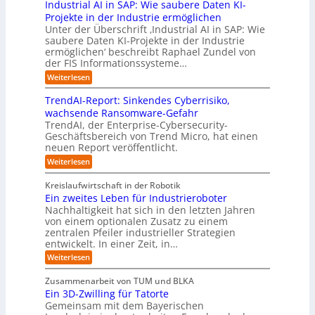
t
Industrial AI in SAP: Wie saubere Daten KI-
a
r
s
a
r
M
r
u
Projekte in der Industrie ermöglichen
t
l
g
i
s
n
Unter der Überschrift ‚Industrial AI in SAP: Wie
r
B
w
s
saubere Daten KI-Projekte in der Industrie
h
g
i
u
ä
s
ermöglichen‘ beschreibt Raphael Zundel von
i
s
e
s
c
t
der FIS Informationssysteme…
l
l
a
i
h
r
f
ö
:
Weiterlesen
u
n
s
a
I
t
s
t
e
t
n
u
b
u
TrendAI-Report: Sinkendes Cyberrisiko,
o
s
d
w
e
e
n
wachsende Ransomware-Gefahr
u
m
s
e
n
i
g
TrendAI, der Enterprise-Cybersecurity-
s
a
E
i
g
d
e
Geschäftsbereich von Trend Micro, hat einen
t
t
c
t
r
e
neuen Report veröffentlicht.
e
n
i
o
e
i
g
r
:
Weiterlesen
s
a
s
r
e
T
O
l
i
y
r
n
r
A
Kreislaufwirtschaft in der Robotik
e
s
e
ü
I
i
Ein zweites Leben für Industrieroboter
r
n
t
i
b
e
Nachhaltigkeit hat sich in den letzten Jahren
d
u
e
n
e
n
von einem optionalen Zusatz zu einem
A
n
S
m
r
I
t
zentralen Pfeiler industrieller Strategien
A
g
v
-
n
entwickelt. In einer Zeit, in…
i
P
o
R
i
:
e
:
Weiterlesen
e
n
W
c
r
E
p
F
i
i
h
u
o
Zusammenarbeit von TUM und BLKA
e
o
n
t
r
n
Ein 3D-Zwilling für Tatorte
s
z
r
t
-
g
a
Gemeinsam mit dem Bayerischen
w
:
m
u
e