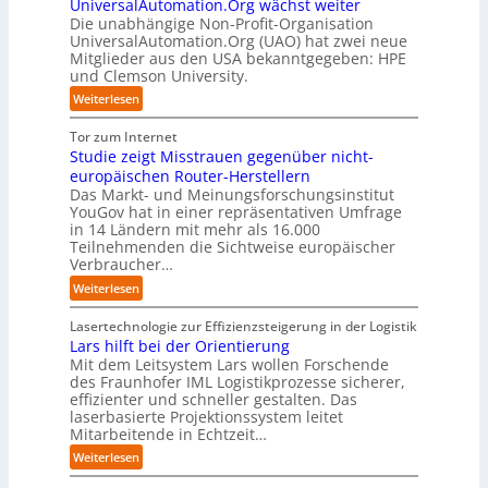
t
d
UniversalAutomation.Org wächst weiter
o
t
k
b
e
Die unabhängige Non-Profit-Organisation
l
r
t
l
n
UniversalAutomation.Org (UAO) hat zwei neue
i
e
f
i
Mitglieder aus den USA bekanntgegeben: HPE
G
d
n
ü
und Clemson University.
c
i
S
i
r
k
g
y
:
Weiterlesen
n
p
t
a
s
U
D
r
a
f
t
n
Tor zum Internet
e
a
u
a
e
i
Studie zeigt Misstrauen gegenüber nicht-
u
x
f
c
m
v
europäischen Router-Herstellern
t
i
d
t
T
e
Das Markt- und Meinungsforschungsinstitut
s
s
i
o
e
r
YouGov hat in einer repräsentativen Umfrage
c
n
e
r
a
in 14 Ländern mit mehr als 16.000
s
h
a
Z
y
m
Teilnehmenden die Sichtweise europäischer
a
l
h
u
-
t
Verbraucher…
l
a
e
k
A
r
A
n
:
Weiterlesen
A
u
u
i
u
d
S
u
n
s
t
t
t
Lasertechnologie zur Effizienzsteigerung in der Logistik
t
f
b
t
o
u
Lars hilft bei der Orientierung
o
t
a
I
m
d
Mit dem Leitsystem Lars wollen Forschende
m
d
u
n
a
des Fraunhofer IML Logistikprozesse sicherer,
i
a
e
d
t
effizienter und schneller gestalten. Das
e
t
r
u
i
laserbasierte Projektionssystem leitet
z
i
I
s
o
Mitarbeitende in Echtzeit…
e
s
n
t
n
i
:
i
Weiterlesen
d
r
.
g
L
e
u
i
O