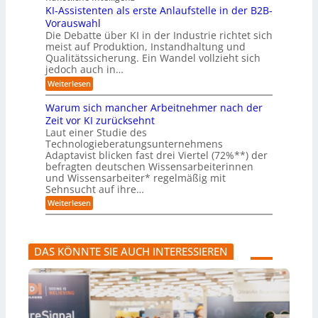
r
n
u
e
i
KI-Assistenten als erste Anlaufstelle in der B2B-
n
s
n
e
r
Vorauswahl
e
o
d
e
n
n
m
u
Die Debatte über KI in der Industrie richtet sich
r
m
w
n
meist auf Produktion, Instandhaltung und
m
u
a
b
Qualitätssicherung. Ein Wandel vollzieht sich
ö
s
r
e
g
jedoch auch in…
s
e
q
l
a
:
-
Weiterlesen
u
i
u
K
G
e
c
c
I
e
m
Warum sich mancher Arbeitnehmer nach der
h
h
-
f
e
e
Zeit vor KI zurücksehnt
A
A
a
r
n
Laut einer Studie des
b
s
h
)
l
Technologieberatungsunternehmens
s
r
B
ä
i
l
Adaptavist blicken fast drei Viertel (72%**) der
u
s
i
befragten deutschen Wissensarbeiterinnen
f
t
c
und Wissensarbeiter* regelmäßig mit
e
e
k
Sehnsucht auf ihre…
v
n
a
e
t
:
u
Weiterlesen
r
e
W
f
ä
n
a
K
n
a
r
I
d
l
u
-
DAS KÖNNTE SIE AUCH INTERESSIEREN
e
s
m
A
r
e
s
g
n
r
i
e
s
c
n
t
h
t
e
m
e
A
a
n