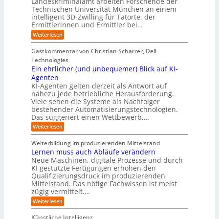
Landeskriminalamt arbeiten Forschende der
e
S
w
b
u
i
Technischen Universität München an einem
i
e
a
t
r
n
intelligent 3D-Zwilling für Tatorte, der
r
y
e
k
o
Ermittlerinnen und Ermittler bei…
e
s
s
e
p
D
:
Weiterlesen
L
n
b
a
ä
E
e
d
e
t
i
i
b
e
Gastkommentar von Christian Scharrer, Dell
e
i
n
e
s
s
Technologies
n
3
n
C
c
K
Ein ehrlicher (und unbequemer) Blick auf KI-
D
f
y
h
I
-
ü
Agenten
b
-
e
Z
r
e
KI-Agenten gelten derzeit als Antwort auf
P
w
I
n
r
nahezu jede betriebliche Herausforderung.
r
i
n
R
r
Viele sehen die Systeme als Nachfolger
o
l
d
i
o
j
bestehender Automatisierungstechnologien.
l
u
s
e
u
Das suggeriert einen Wettbewerb,…
i
s
i
k
n
t
t
k
:
Weiterlesen
t
g
r
e
o
E
e
f
i
,
r
i
i
Weiterbildung im produzierenden Mittelstand
ü
e
w
n
-
n
r
Lernen muss auch Abläufe verändern
r
a
e
d
H
T
o
Neue Maschinen, digitale Prozesse und durch
c
h
e
a
e
b
h
KI gestützte Fertigungen erhöhen den
r
r
t
o
r
s
l
Qualifizierungsdruck im produzierenden
I
o
t
e
i
s
Mittelstand. Das nötige Fachwissen ist meist
n
r
e
n
c
t
d
zügig vermittelt.…
t
r
d
h
u
e
e
:
e
Weiterlesen
e
s
l
L
R
r
t
e
l
a
(
Künstliche Intelligenz
r