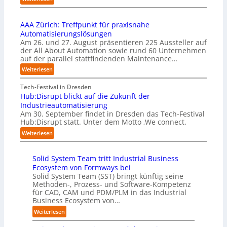
m
n
e
U
e
s
r
n
n
t
u
AAA Zürich: Treffpunkt für praxisnahe
t
t
a
f
Automatisierungslösungen
e
i
r
t
Am 26. und 27. August präsentieren 225 Aussteller auf
r
e
t
S
der All About Automation sowie rund 60 Unternehmen
n
r
e
t
auf der parallel stattfindenden Maintenance…
e
u
t
e
h
:
Weiterlesen
n
B
f
m
A
g
i
a
e
A
Tech-Festival in Dresden
a
e
n
n
A
Hub:Disrupt blickt auf die Zukunft der
n
t
S
w
Z
Industrieautomatisierung
“
e
c
o
ü
Am 30. September findet in Dresden das Tech-Festival
r
h
l
r
Hub:Disrupt statt. Unter dem Motto ‚We connect.
v
w
l
i
:
e
Weiterlesen
a
e
c
H
r
b
n
h
u
f
z
R
:
Solid System Team tritt Industrial Business
b
a
u
e
T
Ecosystem von Formways bei
:
h
m
c
r
Solid System Team (SST) bringt künftig seine
D
r
C
h
e
Methoden-, Prozess- und Software-Kompetenz
i
e
o
e
f
für CAD, CAM und PDM/PLM in das Industrial
s
n
-
n
f
Business Ecosystem von…
r
f
C
z
p
u
ü
:
Weiterlesen
E
e
u
p
r
S
O
n
n