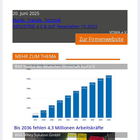
20. Juni 2025
Markt, Trends, Technik
INDUSTRIE 4.0 & IIoT Newsletter 15 2023
VDMA e.V.
Zur Firmenwebsite
MEHR ZUM THEMA
Bild: Institut der deutschen Wirtschaft Köln e.V.
Bis 2036 fehlen 4,3 Millionen Arbeitskräfte
Bild: MKey Solution GmbH