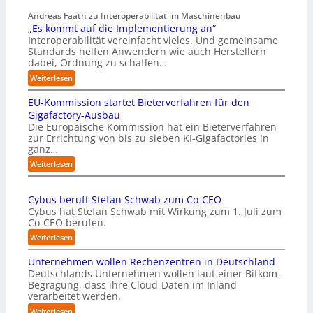
Andreas Faath zu Interoperabilität im Maschinenbau
„Es kommt auf die Implementierung an“
Interoperabilität vereinfacht vieles. Und gemeinsame
Standards helfen Anwendern wie auch Herstellern
dabei, Ordnung zu schaffen…
:
Weiterlesen
„
EU-Kommission startet Bieterverfahren für den
E
s
Gigafactory-Ausbau
k
Die Europäische Kommission hat ein Bieterverfahren
zur Errichtung von bis zu sieben KI-Gigafactories in
o
ganz…
m
m
:
Weiterlesen
t
E
a
U
u
Cybus beruft Stefan Schwab zum Co-CEO
-
f
Cybus hat Stefan Schwab mit Wirkung zum 1. Juli zum
K
d
Co-CEO berufen.
o
i
m
:
Weiterlesen
e
m
C
I
i
Unternehmen wollen Rechenzentren in Deutschland
y
m
s
Deutschlands Unternehmen wollen laut einer Bitkom-
b
p
s
Begragung, dass ihre Cloud-Daten im Inland
u
l
i
verarbeitet werden.
s
e
o
b
:
Weiterlesen