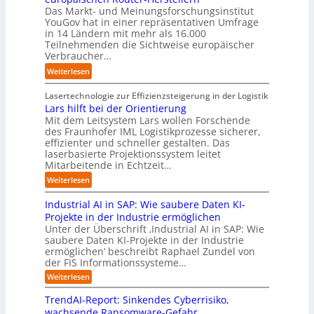
i
d
t
T
e
Das Markt- und Meinungsforschungsinstitut
s
s
i
o
e
r
YouGov hat in einer repräsentativen Umfrage
c
n
e
r
a
in 14 Ländern mit mehr als 16.000
s
h
a
Z
y
m
Teilnehmenden die Sichtweise europäischer
a
l
h
u
-
t
Verbraucher…
l
a
e
k
A
r
A
n
:
Weiterlesen
A
u
u
i
u
d
S
u
n
s
t
t
t
Lasertechnologie zur Effizienzsteigerung in der Logistik
t
f
b
t
o
u
Lars hilft bei der Orientierung
o
t
a
I
m
d
Mit dem Leitsystem Lars wollen Forschende
m
d
u
n
a
des Fraunhofer IML Logistikprozesse sicherer,
i
a
e
d
t
effizienter und schneller gestalten. Das
e
t
r
u
i
laserbasierte Projektionssystem leitet
z
i
I
s
o
Mitarbeitende in Echtzeit…
e
s
n
t
n
i
:
i
Weiterlesen
d
r
.
g
L
e
u
i
O
t
Industrial AI in SAP: Wie saubere Daten KI-
a
r
s
a
r
M
r
u
Projekte in der Industrie ermöglichen
t
l
g
i
s
n
Unter der Überschrift ‚Industrial AI in SAP: Wie
r
B
w
s
saubere Daten KI-Projekte in der Industrie
h
g
i
u
ä
s
ermöglichen‘ beschreibt Raphael Zundel von
i
s
e
s
c
t
der FIS Informationssysteme…
l
l
a
i
h
r
f
ö
:
Weiterlesen
u
n
s
a
I
t
s
t
e
t
n
u
b
u
TrendAI-Report: Sinkendes Cyberrisiko,
o
s
d
w
e
e
n
wachsende Ransomware-Gefahr