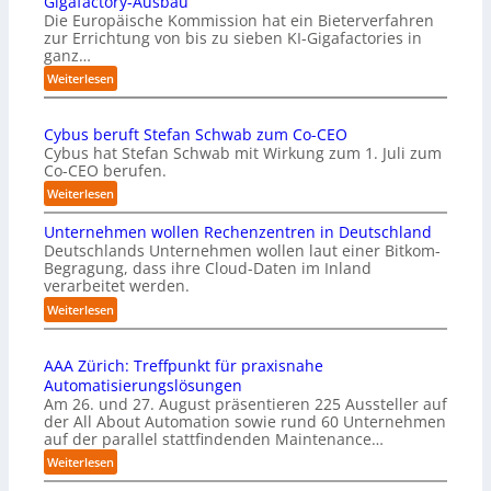
Gigafactory-Ausbau
k
Die Europäische Kommission hat ein Bieterverfahren
zur Errichtung von bis zu sieben KI-Gigafactories in
o
ganz…
m
m
:
Weiterlesen
t
E
a
U
u
Cybus beruft Stefan Schwab zum Co-CEO
-
f
Cybus hat Stefan Schwab mit Wirkung zum 1. Juli zum
K
d
Co-CEO berufen.
o
i
m
:
Weiterlesen
e
m
C
I
i
Unternehmen wollen Rechenzentren in Deutschland
y
m
s
Deutschlands Unternehmen wollen laut einer Bitkom-
b
p
s
Begragung, dass ihre Cloud-Daten im Inland
u
l
i
verarbeitet werden.
s
e
o
b
:
Weiterlesen
m
n
e
U
e
s
r
n
n
t
u
AAA Zürich: Treffpunkt für praxisnahe
t
t
a
f
Automatisierungslösungen
e
i
r
t
Am 26. und 27. August präsentieren 225 Aussteller auf
r
e
t
S
der All About Automation sowie rund 60 Unternehmen
n
r
e
t
auf der parallel stattfindenden Maintenance…
e
u
t
e
h
:
Weiterlesen
n
B
f
m
A
g
i
a