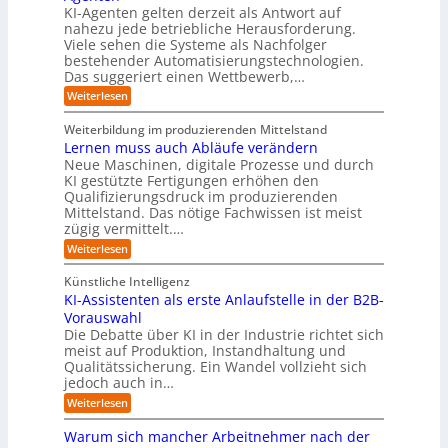
-
e
Z
r
e
KI-Agenten gelten derzeit als Antwort auf
P
w
I
n
r
nahezu jede betriebliche Herausforderung.
r
i
n
R
r
Viele sehen die Systeme als Nachfolger
o
l
d
i
o
j
bestehender Automatisierungstechnologien.
l
u
s
e
u
Das suggeriert einen Wettbewerb,…
i
s
i
k
n
t
t
k
:
Weiterlesen
t
g
r
e
o
E
e
f
i
,
r
i
i
Weiterbildung im produzierenden Mittelstand
ü
e
w
n
-
n
r
Lernen muss auch Abläufe verändern
r
a
e
d
H
T
o
Neue Maschinen, digitale Prozesse und durch
c
h
e
a
e
b
h
KI gestützte Fertigungen erhöhen den
r
r
t
o
r
s
l
Qualifizierungsdruck im produzierenden
I
o
t
e
i
s
Mittelstand. Das nötige Fachwissen ist meist
n
r
e
n
c
t
d
zügig vermittelt.…
t
r
d
h
u
e
e
:
e
Weiterlesen
e
s
l
L
R
r
t
e
l
a
(
Künstliche Intelligenz
r
r
n
u
e
i
KI-Assistenten als erste Anlaufstelle in der B2B-
n
s
n
e
r
Vorauswahl
e
o
d
e
n
n
m
u
Die Debatte über KI in der Industrie richtet sich
r
m
w
n
meist auf Produktion, Instandhaltung und
m
u
a
b
Qualitätssicherung. Ein Wandel vollzieht sich
ö
s
r
e
g
jedoch auch in…
s
e
q
l
a
:
-
Weiterlesen
u
i
u
K
G
e
c
c
I
e
m
Warum sich mancher Arbeitnehmer nach der
h
h
-
f
e