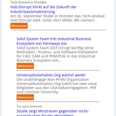
e
A
Tech-Festival in Dresden
a
e
n
n
A
Hub:Disrupt blickt auf die Zukunft der
n
t
S
w
Z
Industrieautomatisierung
“
e
c
o
ü
Am 30. September findet in Dresden das Tech-Festival
r
h
l
r
Hub:Disrupt statt. Unter dem Motto ‚We connect.
v
w
l
i
:
e
Weiterlesen
a
e
c
H
r
b
n
h
u
f
z
R
:
Solid System Team tritt Industrial Business
b
a
u
e
T
Ecosystem von Formways bei
:
h
m
c
r
Solid System Team (SST) bringt künftig seine
D
r
C
h
e
Methoden-, Prozess- und Software-Kompetenz
i
e
o
e
f
für CAD, CAM und PDM/PLM in das Industrial
s
n
-
n
f
Business Ecosystem von…
r
f
C
z
p
u
ü
:
Weiterlesen
E
e
u
p
r
S
O
n
n
t
d
UniversalAutomation.Org wächst weiter
o
t
k
b
e
Die unabhängige Non-Profit-Organisation
l
r
t
l
n
UniversalAutomation.Org (UAO) hat zwei neue
i
e
f
i
Mitglieder aus den USA bekanntgegeben: HPE
G
d
n
ü
und Clemson University.
c
i
S
i
r
k
g
y
:
Weiterlesen
n
p
t
a
s
U
D
r
a
f
t
n
Tor zum Internet
e
a
u
a
e
i
Studie zeigt Misstrauen gegenüber nicht-
u
x
f
c
m
v
europäischen Router-Herstellern
t