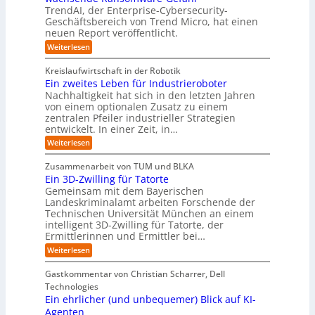
u
m
s
e
n
i
g
TrendAI, der Enterprise-Cybersecurity-
s
a
E
i
g
d
e
Geschäftsbereich von Trend Micro, hat einen
t
t
c
t
r
e
neuen Report veröffentlicht.
e
n
i
o
e
i
g
r
:
Weiterlesen
s
a
s
r
e
T
O
l
i
y
r
n
r
A
Kreislaufwirtschaft in der Robotik
e
s
e
ü
I
i
Ein zweites Leben für Industrieroboter
r
n
t
i
b
e
Nachhaltigkeit hat sich in den letzten Jahren
d
u
e
n
e
n
von einem optionalen Zusatz zu einem
A
n
S
m
r
I
t
zentralen Pfeiler industrieller Strategien
A
g
v
-
n
entwickelt. In einer Zeit, in…
i
P
o
R
i
:
e
:
Weiterlesen
e
n
W
c
r
E
p
F
i
i
h
u
o
Zusammenarbeit von TUM und BLKA
e
o
n
t
r
n
Ein 3D-Zwilling für Tatorte
s
z
r
t
-
g
a
Gemeinsam mit dem Bayerischen
w
:
m
u
e
Landeskriminalamt arbeiten Forschende der
e
S
w
b
u
i
Technischen Universität München an einem
i
e
a
t
r
n
intelligent 3D-Zwilling für Tatorte, der
r
y
e
k
o
Ermittlerinnen und Ermittler bei…
e
s
s
e
p
D
:
Weiterlesen
L
n
b
a
ä
E
e
d
e
t
i
i
b
e
Gastkommentar von Christian Scharrer, Dell
e
i
n
e
s
s
Technologies
n
3
n
C
c
K
Ein ehrlicher (und unbequemer) Blick auf KI-
D
f
y
h
I
-
ü
Agenten
b