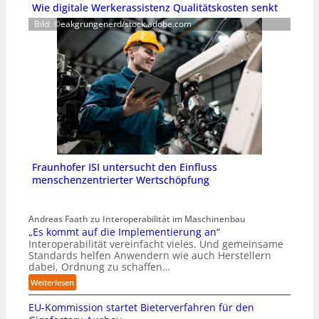
Wie digitale Werkerassistenz Qualitätskosten senkt
Bild: ©eakgrungenerd/stock.adobe.com
Fraunhofer ISI untersucht den Einfluss
menschenzentrierter Wertschöpfung
Andreas Faath zu Interoperabilität im Maschinenbau
„Es kommt auf die Implementierung an“
Interoperabilität vereinfacht vieles. Und gemeinsame
Standards helfen Anwendern wie auch Herstellern
dabei, Ordnung zu schaffen…
:
Weiterlesen
„
EU-Kommission startet Bieterverfahren für den
E
s