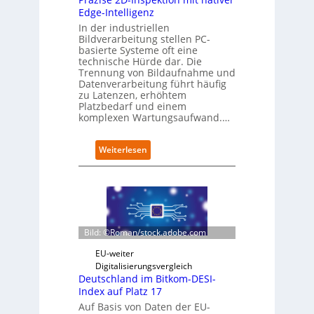
y
e
Edge-Intelligenz
-
r
In der industriellen
A
ö
Bildverarbeitung stellen PC-
u
f
basierte Systeme oft eine
s
f
technische Hürde dar. Die
Trennung von Bildaufnahme und
b
n
Datenverarbeitung führt häufig
a
e
zu Latenzen, erhöhtem
u
t
Platzbedarf und einem
n
komplexen Wartungsaufwand.…
e
u
e
:
Weiterlesen
n
P
C
r
a
ä
m
z
p
i
u
s
Bild: ©Roman/stock.adobe.com
s
e
2
EU-weiter
D
Digitalisierungsvergleich
-
Deutschland im Bitkom-DESI-
I
Index auf Platz 17
n
Auf Basis von Daten der EU-
s