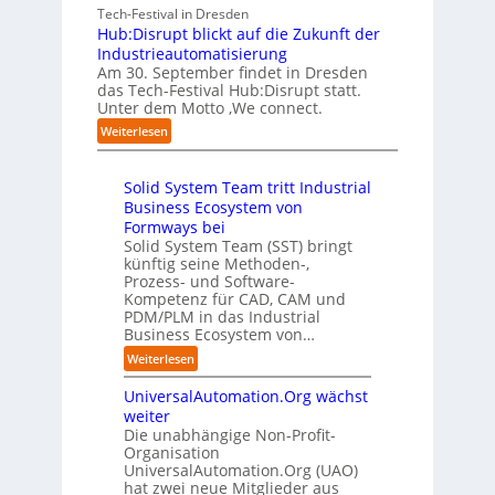
r
c
n
A
Tech-Festival in Dresden
I
u
h
w
A
Hub:Disrupt blickt auf die Zukunft der
n
n
w
o
Z
Industrieautomatisierung
t
g
a
l
ü
Am 30. September findet in Dresden
e
a
b
l
r
das Tech-Festival Hub:Disrupt statt.
l
n
z
e
Unter dem Motto ‚We connect.
i
l
“
u
n
c
i
:
Weiterlesen
m
R
h
g
H
C
e
:
e
u
o
c
T
n
Solid System Team tritt Industrial
b
-
h
r
z
Business Ecosystem von
:
C
e
e
D
Formways bei
E
n
f
i
Solid System Team (SST) bringt
O
z
f
künftig seine Methoden-,
s
e
p
Prozess- und Software-
r
n
u
Kompetenz für CAD, CAM und
u
t
n
PDM/PLM in das Industrial
p
r
k
Business Ecosystem von…
t
e
t
b
:
Weiterlesen
n
f
l
S
i
ü
i
UniversalAutomation.Org wächst
o
n
r
c
l
weiter
D
p
k
i
Die unabhängige Non-Profit-
e
r
t
Organisation
d
u
a
a
UniversalAutomation.Org (UAO)
S
t
x
hat zwei neue Mitglieder aus
u
y