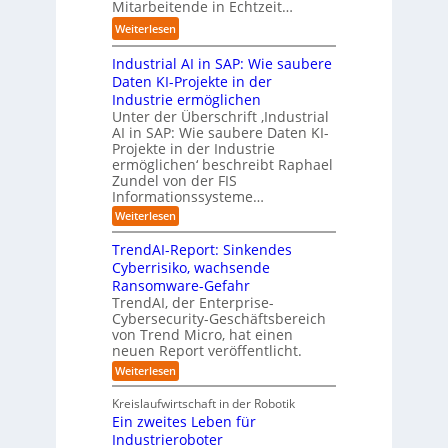
o
Mitarbeitende in Echtzeit…
i
w
t
g
m
n
ä
M
:
Weiterlesen
e
a
e
c
i
L
n
t
s
h
s
Industrial AI in SAP: Wie saubere
a
i
s
s
s
r
Daten KI-Projekte in der
s
E
t
t
s
Industrie ermöglichen
i
c
w
r
h
Unter der Überschrift ‚Industrial
e
o
e
a
i
AI in SAP: Wie saubere Daten KI-
r
s
i
u
Projekte in der Industrie
l
u
y
t
e
ermöglichen‘ beschreibt Raphael
f
n
s
e
Zundel von der FIS
n
t
g
t
r
Informationssysteme…
g
b
e
e
e
:
Weiterlesen
m
I
g
i
n
v
e
TrendAI-Report: Sinkendes
d
d
o
n
e
Cyberrisiko, wachsende
u
n
ü
r
Ransomware-Gefahr
s
F
b
t
O
TrendAI, der Enterprise-
o
r
e
r
Cybersecurity-Geschäftsbereich
i
r
r
von Trend Micro, hat einen
i
a
m
neuen Report veröffentlicht.
n
e
l
w
i
n
A
:
Weiterlesen
a
I
c
T
t
y
i
r
h
i
Kreislaufwirtschaft in der Robotik
n
e
s
t
e
Ein zweites Leben für
S
n
b
-
r
Industrieroboter
A
d
e