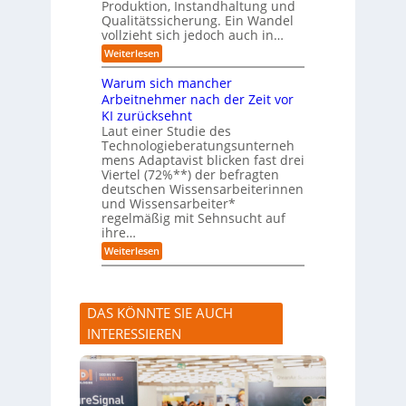
Produktion, Instandhaltung und
s
r
Qualitätssicherung. Ein Wandel
a
)
vollzieht sich jedoch auch in…
u
B
c
l
:
Weiterlesen
h
i
K
A
c
I
Warum sich mancher
b
k
-
l
Arbeitnehmer nach der Zeit vor
a
A
ä
u
KI zurücksehnt
s
u
f
s
Laut einer Studie des
f
K
i
Technologieberatungsunterneh
e
I
s
mens Adaptavist blicken fast drei
v
-
t
e
Viertel (72%**) der befragten
A
e
r
deutschen Wissensarbeiterinnen
g
n
ä
e
und Wissensarbeiter*
t
n
n
regelmäßig mit Sehnsucht auf
e
d
t
n
ihre…
e
e
a
r
:
Weiterlesen
n
l
n
W
s
a
e
r
r
u
s
DAS KÖNNTE SIE AUCH
m
t
s
e
INTERESSIEREN
i
A
c
n
h
l
m
a
a
u
n