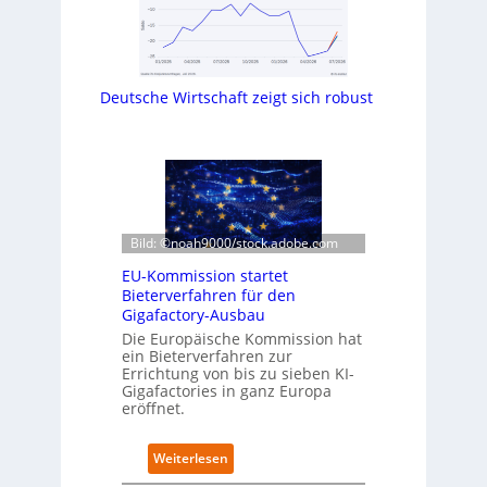
Deutsche Wirtschaft zeigt sich robust
Bild: ©noah9000/stock.adobe.com
EU-Kommission startet
Bieterverfahren für den
Gigafactory-Ausbau
Die Europäische Kommission hat
ein Bieterverfahren zur
Errichtung von bis zu sieben KI-
Gigafactories in ganz Europa
eröffnet.
:
Weiterlesen
E