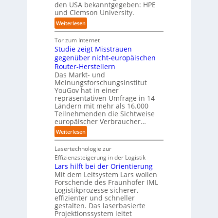
s
i
den USA bekanntgegeben: HPE
f
s
c
s
und Clemson University.
d
t
h
n
i
e
:
Weiterlesen
l
a
e
m
U
a
h
Z
T
n
Tor zum Internet
n
e
u
e
i
Studie zeigt Misstrauen
d
A
k
a
v
gegenüber nicht-europäischen
u
u
m
e
Router-Herstellern
t
n
t
r
Das Markt- und
o
f
r
s
Meinungsforschungsinstitut
m
t
i
a
YouGov hat in einer
a
d
t
repräsentativen Umfrage in 14
l
t
e
t
Ländern mit mehr als 16.000
A
i
r
Teilnehmenden die Sichtweise
I
u
s
europäischer Verbraucher…
I
n
t
i
n
d
o
:
Weiterlesen
e
d
u
m
S
r
u
s
a
t
Lasertechnologie zur
u
s
t
t
u
Effizienzsteigerung in der Logistik
n
t
r
i
d
Lars hilft bei der Orientierung
g
r
i
o
i
Mit dem Leitsystem Lars wollen
s
i
a
n
e
Forschende des Fraunhofer IML
l
e
l
.
Logistikprozesse sicherer,
z
ö
a
B
O
effizienter und schneller
e
s
u
u
r
gestalten. Das laserbasierte
i
u
t
s
Projektionssystem leitet
g
g
n