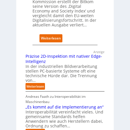
Kommission erstellt der Bitkom
p
seine Version des ‚Digital
e
Economy and Society Index‘ und
vergleicht damit den EU-weiten
k
Digitalisierungsfortschritt. In der
t
aktuellen Ausgabe verliert…
i
o
n
:
Weiterlesen
m
D
i
e
t
Anzeige
u
Präzise 2D-Inspektion mit nativer Edge-
n
t
Intelligenz
a
s
In der industriellen Bildverarbeitung
t
c
stellen PC-basierte Systeme oft eine
i
h
technische Hürde dar. Die Trennung
v
l
von…
e
a
:
Weiterlesen
r
n
P
E
d
r
Andreas Faath zu Interoperabilität im
d
i
ä
Maschinenbau
g
m
z
„Es kommt auf die Implementierung an“
e
B
i
Interoperabilität vereinfacht vieles. Und
-
s
i
gemeinsame Standards helfen
I
Anwendern wie auch Herstellern dabei,
e
t
n
Ordnung zu schaffen…
2
k