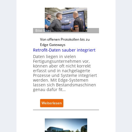
U
-
K
o
m
m
Bild: Sitec
i
Von offenen Protokollen bis zu
s
Edge Gateways
s
Retrofit-Daten sauber integriert
i
o
Daten liegen in vielen
Fertigungsunternehmen vor,
n
können aber oft nicht korrekt
s
erfasst und in nachgelagerte
t
Prozesse und Systeme integriert
a
werden. Mit Edge-Systemen
r
lassen sich Bestandsmaschinen
t
genau dafür fit…
e
t
:
Weiterlesen
B
R
i
e
e
t
t
r
e
o
r