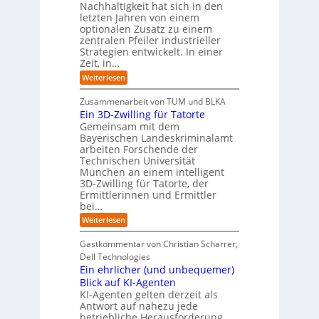
e
u
P
A
Nachhaltigkeit hat sich in den
i
:
I
u
n
letzten Jahren von einem
W
-
r
g
optionalen Zusatz zu einem
i
R
o
zentralen Pfeiler industrieller
e
e
Strategien entwickelt. In einer
p
s
p
Zeit, in…
ä
a
o
u
r
i
:
Weiterlesen
b
t
E
s
e
:
i
c
Zusammenarbeit von TUM und BLKA
r
S
n
h
Ein 3D-Zwilling für Tatorte
e
i
z
D
e
n
Gemeinsam mit dem
w
a
k
n
Bayerischen Landeskriminalamt
e
t
e
i
R
arbeiten Forschende der
e
n
t
Technischen Universität
o
n
d
e
München an einem intelligent
u
K
e
s
3D-Zwilling für Tatorte, der
I
s
t
L
-
C
Ermittlerinnen und Ermittler
e
e
P
y
bei…
b
r
r
b
e
:
Weiterlesen
-
o
e
n
E
H
j
r
f
i
e
r
Gastkommentar von Christian Scharrer,
e
ü
n
k
i
r
Dell Technologies
r
3
t
s
I
Ein ehrlicher (und unbequemer)
s
D
e
i
n
-
t
Blick auf KI-Agenten
i
k
d
Z
n
e
o
KI-Agenten gelten derzeit als
u
w
d
,
Antwort auf nahezu jede
l
s
i
e
w
t
betriebliche Herausforderung.
l
l