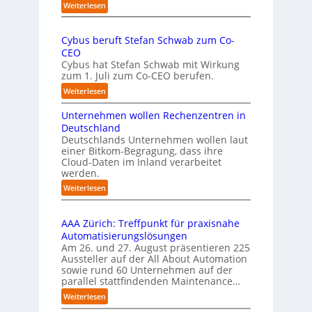
t
D
o
:
Weiterlesen
e
-
„
m
I
l
E
-
n
l
Cybus beruft Stefan Schwab zum Co-
s
D
s
i
CEO
k
E
p
g
Cybus hat Stefan Schwab mit Wirkung
o
S
e
zum 1. Juli zum Co-CEO berufen.
e
m
I
k
m
n
:
Weiterlesen
-
t
t
z
C
I
i
a
Unternehmen wollen Rechenzentren in
y
n
o
u
b
Deutschland
d
n
f
u
Deutschlands Unternehmen wollen laut
e
m
d
einer Bitkom-Begragung, dass ihre
s
x
i
i
Cloud-Daten im Inland verarbeitet
b
a
t
e
werden.
e
n
u
I
r
:
Weiterlesen
a
f
m
u
U
t
P
p
f
n
i
l
l
t
AAA Zürich: Treffpunkt für praxisnahe
t
v
e
a
S
Automatisierungslösungen
e
e
m
t
t
Am 26. und 27. August präsentieren 225
r
r
e
z
e
Aussteller auf der All About Automation
n
E
n
1
f
sowie rund 60 Unternehmen auf der
e
d
t
7
a
parallel stattfindenden Maintenance…
h
g
i
n
m
:
Weiterlesen
e
e
S
e
A
-