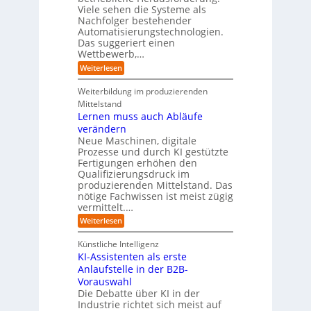
r
a
r
Viele sehen die Systeme als
l
e
I
c
i
Nachfolger bestehender
i
r
n
h
e
n
Automatisierungstechnologien.
d
s
n
r
g
Das suggeriert einen
u
e
o
f
s
n
Wettbewerb,…
b
ü
t
d
o
:
Weiterlesen
r
r
e
t
E
T
i
R
e
i
a
Weiterbildung im produzierenden
e
a
r
n
t
e
n
Mittelstand
e
o
r
s
Lernen muss auch Abläufe
h
r
m
o
r
t
verändern
ö
m
l
e
Neue Maschinen, digitale
g
w
i
l
a
Prozesse und durch KI gestützte
c
i
r
Fertigungen erhöhen den
h
c
e
Qualifizierungsdruck im
e
h
-
produzierenden Mittelstand. Das
r
e
G
(
nötige Fachwissen ist meist zügig
n
e
u
vermittelt.…
f
n
a
:
Weiterlesen
d
h
L
u
r
e
n
Künstliche Intelligenz
r
b
KI-Assistenten als erste
n
e
Anlaufstelle in der B2B-
e
q
n
Vorauswahl
u
m
e
Die Debatte über KI in der
u
m
Industrie richtet sich meist auf
s
e