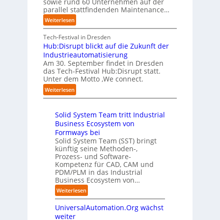
f
sowie rund 60 Unternehmen auf der
e
a
g
e
a
parallel stattfindenden Maintenance…
h
n
s
t
n
m
:
Weiterlesen
“
s
e
S
e
A
r
t
c
n
A
Tech-Festival in Dresden
v
e
h
w
A
Hub:Disrupt blickt auf die Zukunft der
e
l
w
o
Z
Industrieautomatisierung
r
l
a
l
ü
Am 30. September findet in Dresden
f
e
b
l
r
das Tech-Festival Hub:Disrupt statt.
a
z
n
e
Unter dem Motto ‚We connect.
i
h
u
b
n
c
:
Weiterlesen
r
m
l
R
h
H
e
C
e
e
:
u
n
o
c
i
T
Solid System Team tritt Industrial
b
f
-
h
b
r
Business Ecosystem von
:
ü
C
e
e
e
D
Formways bei
r
E
n
f
n
i
Solid System Team (SST) bringt
d
O
z
f
u
künftig seine Methoden-,
s
e
e
p
n
Prozess- und Software-
r
n
n
u
Kompetenz für CAD, CAM und
b
u
G
t
n
PDM/PLM in das Industrial
p
e
i
r
k
Business Ecosystem von…
t
g
s
e
t
b
:
a
Weiterlesen
e
n
f
l
S
f
t
i
ü
i
UniversalAutomation.Org wächst
o
a
z
n
r
c
l
c
weiter
t
D
p