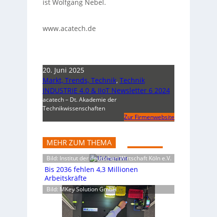
ist Wolfgang Nebel.
www.acatech.de
20. Juni 2025
Markt, Trends, Technik
,
Technik
INDUSTRIE 4.0 & IIoT Newsletter 6 2024
acatech – Dt. Akademie der
Technikwissenschaften
Zur Firmenwebsite
MEHR ZUM THEMA
Bild: Institut der deutschen Wirtschaft Köln e.V.
Bis 2036 fehlen 4,3 Millionen
Arbeitskräfte
Bild: MKey Solution GmbH