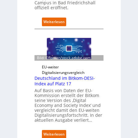
Campus in Bad Friedrichshall
n
offiziell eröffnet.
s
a
u
:
Weiterlesen
b
S
e
c
r
h
i
w
n
a
t
r
Bild: ©Roman/stock.adobe.com
e
z
g
D
EU-weiter
r
i
Digitalisierungsvergleich
i
g
Deutschland im Bitkom-DESI-
e
i
Index auf Platz 17
r
t
Auf Basis von Daten der EU-
t
s
Kommission erstellt der Bitkom
e
seine Version des ‚Digital
r
Economy and Society Index‘ und
vergleicht damit den EU-weiten
ö
Digitalisierungsfortschritt. In der
f
aktuellen Ausgabe verliert…
f
n
e
:
Weiterlesen
t