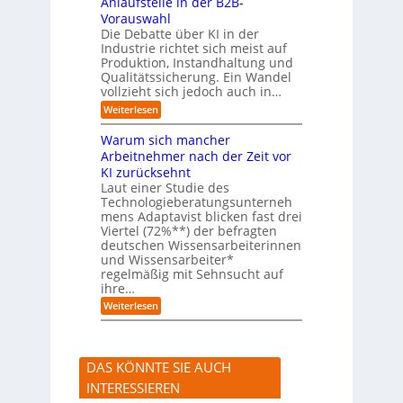
Anlaufstelle in der B2B-
e
q
n
Vorauswahl
u
m
e
Die Debatte über KI in der
u
m
Industrie richtet sich meist auf
s
e
Produktion, Instandhaltung und
s
r
Qualitätssicherung. Ein Wandel
a
)
vollzieht sich jedoch auch in…
u
B
c
l
:
Weiterlesen
h
i
K
A
c
I
Warum sich mancher
b
k
-
l
Arbeitnehmer nach der Zeit vor
a
A
ä
u
KI zurücksehnt
s
u
f
s
Laut einer Studie des
f
K
i
Technologieberatungsunterneh
e
I
s
mens Adaptavist blicken fast drei
v
-
t
e
Viertel (72%**) der befragten
A
e
r
deutschen Wissensarbeiterinnen
g
n
ä
e
und Wissensarbeiter*
t
n
n
regelmäßig mit Sehnsucht auf
e
d
t
n
ihre…
e
e
a
r
:
Weiterlesen
n
l
n
W
s
a
e
r
r
u
s
DAS KÖNNTE SIE AUCH
m
t
s
e
INTERESSIEREN
i
A