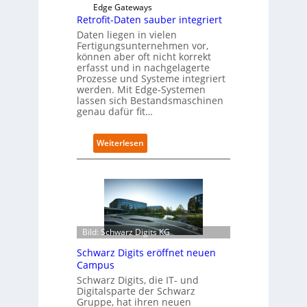
Edge Gateways
Retrofit-Daten sauber integriert
Daten liegen in vielen
Fertigungsunternehmen vor,
können aber oft nicht korrekt
erfasst und in nachgelagerte
Prozesse und Systeme integriert
werden. Mit Edge-Systemen
lassen sich Bestandsmaschinen
genau dafür fit…
:
Weiterlesen
R
e
t
r
o
f
i
Bild: Schwarz Digits KG
t
Schwarz Digits eröffnet neuen
-
Campus
D
a
Schwarz Digits, die IT- und
Digitalsparte der Schwarz
t
Gruppe, hat ihren neuen
e