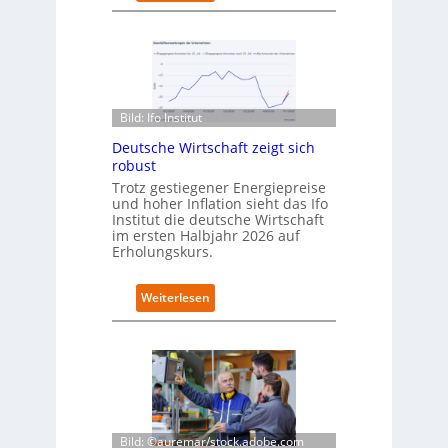
D
n
e
e
u
u
t
e
s
n
c
C
h
Bild: Ifo Institut
a
l
m
Deutsche Wirtschaft zeigt sich
a
p
robust
n
u
d
Trotz gestiegener Energiepreise
s
und hoher Inflation sieht das Ifo
i
Institut die deutsche Wirtschaft
m
im ersten Halbjahr 2026 auf
B
Erholungskurs.
i
t
k
:
Weiterlesen
o
D
m
e
-
u
D
t
E
s
S
c
I
h
-
e
Bild: ©auremar/stock.adobe.com