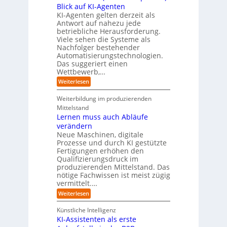
n
-
t
Blick auf KI-Agenten
i
k
d
Z
n
e
o
KI-Agenten gelten derzeit als
u
w
d
,
Antwort auf nahezu jede
l
s
i
e
w
t
betriebliche Herausforderung.
l
l
r
a
r
Viele sehen die Systeme als
l
e
I
c
i
Nachfolger bestehender
i
r
n
h
e
n
Automatisierungstechnologien.
d
s
n
r
g
Das suggeriert einen
u
e
o
f
s
n
Wettbewerb,…
b
ü
t
d
o
:
Weiterlesen
r
r
e
t
E
T
i
R
e
i
a
Weiterbildung im produzierenden
e
a
r
n
t
e
n
Mittelstand
e
o
r
s
Lernen muss auch Abläufe
h
r
m
o
r
t
verändern
ö
m
l
e
Neue Maschinen, digitale
g
w
i
l
a
Prozesse und durch KI gestützte
c
i
r
Fertigungen erhöhen den
h
c
e
Qualifizierungsdruck im
e
h
-
produzierenden Mittelstand. Das
r
e
G
(
nötige Fachwissen ist meist zügig
n
e
u
vermittelt.…
f
n
a
:
Weiterlesen
d
h
L
u
r
e
n
Künstliche Intelligenz
r
b
KI-Assistenten als erste
n
e