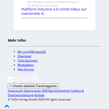
Bild: ©Susanne Eriksson / Bundesministerium
für Wirtschaft und Energie
Plattform Industrie 4.0 richtet Fokus auf
industrielle KI
Mehr Infos
Wir sind IVW geprüft!
Download
TeDo Business
Mediadaten
Abo-Service
+
Unsere weiteren Fachmagazine
Impressum
Datenschutz
AGB
Barrierefreiheit
Cookies &
Datenverarbeitung
Kontakt
© TeDo Verlag GmbH 2026 All rights reserved.