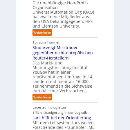
k
i
t
Die unabhängige Non-Profit-
e
r
t
Organisation
d
o
u
a
a
UniversalAutomation.Org (UAO)
S
r
t
x
hat zwei neue Mitglieder aus
u
y
y
s
i
den USA bekanntgegeben: HPE
f
s
-
c
s
und Clemson University.
d
t
A
h
n
i
e
u
:
Weiterlesen
l
a
e
m
s
U
a
h
Z
T
b
n
Tor zum Internet
n
e
u
e
a
i
Studie zeigt Misstrauen
d
A
k
a
u
v
gegenüber nicht-europäischen
u
u
m
e
Router-Herstellern
t
n
t
r
Das Markt- und
o
f
r
s
Meinungsforschungsinstitut
m
t
i
a
YouGov hat in einer
a
d
t
repräsentativen Umfrage in 14
l
t
e
t
Ländern mit mehr als 16.000
A
i
r
Teilnehmenden die Sichtweise
I
u
s
europäischer Verbraucher…
I
n
t
i
n
d
o
:
Weiterlesen
e
d
u
m
S
r
u
s
a
t
Lasertechnologie zur
u
s
t
t
u
Effizienzsteigerung in der Logistik
n
t
r
i
d
Lars hilft bei der Orientierung
g
r
i
o
i
Mit dem Leitsystem Lars wollen
s
i
a
n
e
Forschende des Fraunhofer IML
l
e