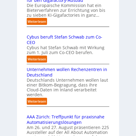
für den Gigafactory-Ausbau
h
k
Die Europäische Kommission hat ein
r
Bieterverfahren zur Errichtung von bis
o
u
zu sieben KI-Gigafactories in ganz…
m
m
m
:
Weiterlesen
p
t
E
f
a
U
e
u
Cybus beruft Stefan Schwab zum Co-
-
f
n
CEO
K
d
u
Cybus hat Stefan Schwab mit Wirkung
o
i
n
zum 1. Juli zum Co-CEO berufen.
m
e
d
m
:
Weiterlesen
I
i
v
C
m
s
i
Unternehmen wollen Rechenzentren in
y
p
s
e
b
Deutschland
l
i
l
u
Deutschlands Unternehmen wollen laut
e
o
e
einer Bitkom-Begragung, dass ihre
s
m
n
Cloud-Daten im Inland verarbeitet
b
A
e
s
werden.
e
u
n
t
r
s
:
Weiterlesen
t
a
u
U
b
i
r
f
n
i
e
t
t
AAA Zürich: Treffpunkt für praxisnahe
t
l
r
e
S
Automatisierungslösungen
e
d
u
t
t
Am 26. und 27. August präsentieren 225
r
u
n
B
e
Aussteller auf der All About Automation
n
g
n
i