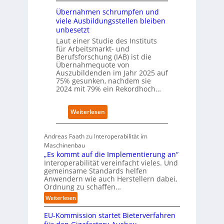
I
W
Übernahmen schrumpfen und
n
i
viele Ausbildungsstellen bleiben
d
r
unbesetzt
e
t
x
Laut einer Studie des Instituts
s
a
für Arbeitsmarkt- und
c
Berufsforschung (IAB) ist die
u
h
Übernahmequote von
f
a
Auszubildenden im Jahr 2025 auf
P
f
75% gesunken, nachdem sie
l
t
2024 mit 79% ein Rekordhoch…
a
z
t
e
z
:
Weiterlesen
i
1
Ü
g
7
b
t
Andreas Faath zu Interoperabilität im
e
s
Maschinenbau
r
i
„Es kommt auf die Implementierung an“
n
c
Interoperabilität vereinfacht vieles. Und
a
h
gemeinsame Standards helfen
h
r
Anwendern wie auch Herstellern dabei,
m
o
Ordnung zu schaffen…
e
b
:
Weiterlesen
n
u
„
s
s
EU-Kommission startet Bieterverfahren
E
c
t
s