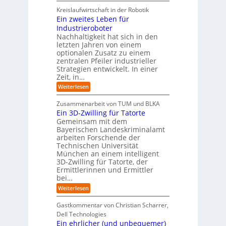
y
i
r
h
i
Kreislaufwirtschaft in der Robotik
n
e
s
t
e
Ein zweites Leben für
S
n
b
-
r
Industrieroboter
A
d
e
e
u
P
A
Nachhaltigkeit hat sich in den
i
:
I
u
n
letzten Jahren von einem
W
-
r
g
optionalen Zusatz zu einem
i
R
o
zentralen Pfeiler industrieller
e
e
Strategien entwickelt. In einer
p
s
p
Zeit, in…
ä
a
o
u
r
i
:
Weiterlesen
b
t
E
s
e
:
i
c
Zusammenarbeit von TUM und BLKA
r
S
n
h
Ein 3D-Zwilling für Tatorte
e
i
z
D
e
n
Gemeinsam mit dem
w
a
k
n
Bayerischen Landeskriminalamt
e
t
e
i
R
arbeiten Forschende der
e
n
t
Technischen Universität
o
n
d
e
München an einem intelligent
u
K
e
s
3D-Zwilling für Tatorte, der
I
s
t
L
-
C
Ermittlerinnen und Ermittler
e
e
P
y
bei…
b
r
r
b
e
:
Weiterlesen
-
o
e
n
E
H
j
r
f
i
e
r
Gastkommentar von Christian Scharrer,
e
ü
n
k
i
r
Dell Technologies
r
3
t
s
I
Ein ehrlicher (und unbequemer)
s
D
e
i