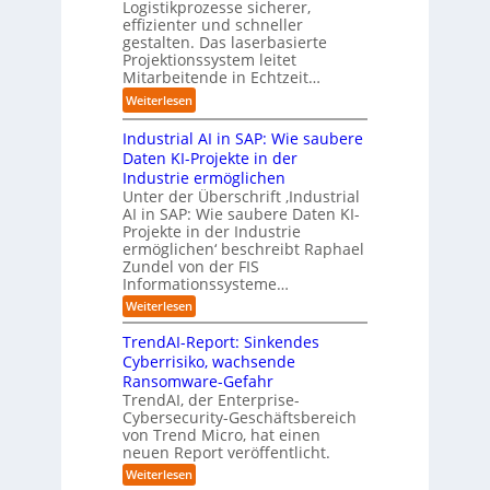
l
.
Logistikprozesse sicherer,
z
ö
a
B
O
effizienter und schneller
e
s
u
u
r
gestalten. Das laserbasierte
i
u
t
s
Projektionssystem leitet
g
g
n
o
Mitarbeitende in Echtzeit…
i
w
t
g
m
n
ä
M
:
Weiterlesen
e
a
e
c
i
L
n
t
s
h
s
Industrial AI in SAP: Wie saubere
a
i
s
s
s
r
Daten KI-Projekte in der
s
E
t
t
s
Industrie ermöglichen
i
c
w
r
h
Unter der Überschrift ‚Industrial
e
o
e
a
i
AI in SAP: Wie saubere Daten KI-
r
s
i
u
Projekte in der Industrie
l
u
y
t
e
ermöglichen‘ beschreibt Raphael
f
n
s
e
Zundel von der FIS
n
t
g
t
r
Informationssysteme…
g
b
e
e
e
:
Weiterlesen
m
I
g
i
n
v
e
TrendAI-Report: Sinkendes
d
d
o
n
e
Cyberrisiko, wachsende
u
n
ü
r
Ransomware-Gefahr
s
F
b
t
O
TrendAI, der Enterprise-
o
r
e
r
Cybersecurity-Geschäftsbereich
i
r
r
von Trend Micro, hat einen
i
a
m
neuen Report veröffentlicht.
n
e
l
w
i
n
A
:
Weiterlesen
a
I
c
T
t