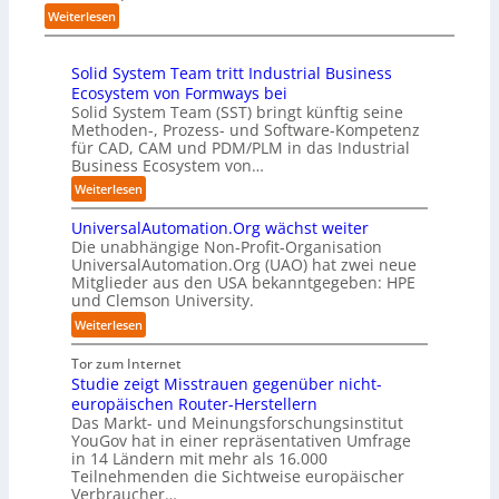
w
l
i
:
e
Weiterlesen
a
e
c
H
r
b
n
h
u
f
z
R
:
Solid System Team tritt Industrial Business
b
a
u
e
T
Ecosystem von Formways bei
:
h
m
c
r
Solid System Team (SST) bringt künftig seine
D
r
C
h
e
Methoden-, Prozess- und Software-Kompetenz
i
e
o
e
f
für CAD, CAM und PDM/PLM in das Industrial
s
n
-
n
f
Business Ecosystem von…
r
f
C
z
p
u
ü
:
Weiterlesen
E
e
u
p
r
S
O
n
n
t
d
UniversalAutomation.Org wächst weiter
o
t
k
b
e
Die unabhängige Non-Profit-Organisation
l
r
t
l
n
UniversalAutomation.Org (UAO) hat zwei neue
i
e
f
i
Mitglieder aus den USA bekanntgegeben: HPE
G
d
n
ü
und Clemson University.
c
i
S
i
r
k
g
y
:
Weiterlesen
n
p
t
a
s
U
D
r
a
f
t
n
Tor zum Internet
e
a
u
a
e
i
Studie zeigt Misstrauen gegenüber nicht-
u
x
f
c
m
v
europäischen Router-Herstellern
t
i
d
t
T
e
Das Markt- und Meinungsforschungsinstitut
s
s
i
o
e
r
YouGov hat in einer repräsentativen Umfrage
c
n
e
r
a
in 14 Ländern mit mehr als 16.000
s
h
a
Z
y
m
Teilnehmenden die Sichtweise europäischer
a
l
h
u
-
t
Verbraucher…
l
a