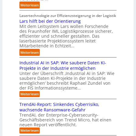
e
k
A
r
A
n
:
Weiterlesen
A
u
u
i
u
d
S
u
n
s
t
t
t
Lasertechnologie zur Effizienzsteigerung in der Logistik
t
f
b
t
o
u
Lars hilft bei der Orientierung
o
t
a
I
m
d
Mit dem Leitsystem Lars wollen Forschende
m
d
u
n
a
des Fraunhofer IML Logistikprozesse sicherer,
i
a
e
d
t
effizienter und schneller gestalten. Das
e
t
r
u
i
laserbasierte Projektionssystem leitet
z
i
I
s
o
Mitarbeitende in Echtzeit…
e
s
n
t
n
i
:
i
Weiterlesen
d
r
.
g
L
e
u
i
O
t
Industrial AI in SAP: Wie saubere Daten KI-
a
r
s
a
r
M
r
u
Projekte in der Industrie ermöglichen
t
l
g
i
s
n
Unter der Überschrift ‚Industrial AI in SAP: Wie
r
B
w
s
saubere Daten KI-Projekte in der Industrie
h
g
i
u
ä
s
ermöglichen‘ beschreibt Raphael Zundel von
i
s
e
s
c
t
der FIS Informationssysteme…
l
l
a
i
h
r
f
ö
:
Weiterlesen
u
n
s
a
I
t
s
t
e
t
n
u
b
u
TrendAI-Report: Sinkendes Cyberrisiko,
o
s
d
w
e
e
n
wachsende Ransomware-Gefahr
u
m
s
e
n
i
g
TrendAI, der Enterprise-Cybersecurity-
s
a
E
i
g
d
e
Geschäftsbereich von Trend Micro, hat einen
t
t
c
t
r
e
neuen Report veröffentlicht.
e
n
i
o
e
i
g
r
:
Weiterlesen
s
a
s
r
e
T
O