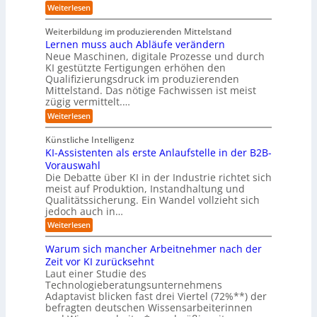
k
n
t
t
k
:
Weiterlesen
t
g
r
e
o
E
e
f
i
,
r
i
i
Weiterbildung im produzierenden Mittelstand
ü
e
w
n
-
n
r
Lernen muss auch Abläufe verändern
r
a
e
d
H
T
o
Neue Maschinen, digitale Prozesse und durch
c
h
e
a
e
b
h
KI gestützte Fertigungen erhöhen den
r
r
t
o
r
s
l
Qualifizierungsdruck im produzierenden
I
o
t
e
i
s
Mittelstand. Das nötige Fachwissen ist meist
n
r
e
n
c
t
d
zügig vermittelt.…
t
r
d
h
u
e
e
:
e
Weiterlesen
e
s
l
L
R
r
t
e
l
a
(
Künstliche Intelligenz
r
r
n
u
e
i
KI-Assistenten als erste Anlaufstelle in der B2B-
n
s
n
e
r
Vorauswahl
e
o
d
e
n
n
m
u
Die Debatte über KI in der Industrie richtet sich
r
m
w
n
meist auf Produktion, Instandhaltung und
m
u
a
b
Qualitätssicherung. Ein Wandel vollzieht sich
ö
s
r
e
g
jedoch auch in…
s
e
q
l
a
:
-
Weiterlesen
u
i
u
K
G
e
c
c
I
e
m
Warum sich mancher Arbeitnehmer nach der
h
h
-
f
e
e
Zeit vor KI zurücksehnt
A
A
a
r
n
Laut einer Studie des
b
s
h
)
l
Technologieberatungsunternehmens
s
r
B
ä
i
l
Adaptavist blicken fast drei Viertel (72%**) der
u
s
i
befragten deutschen Wissensarbeiterinnen
f
t
c