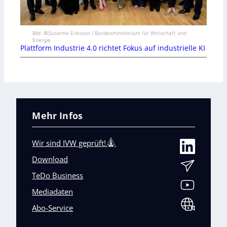
Bild: ©Susanne Eriksson / Bundesministerium für Wirtschaft und
Energie
Plattform Industrie 4.0 richtet Fokus auf industrielle KI
Mehr Infos
Wir sind IVW geprüft!
Download
TeDo Business
Mediadaten
Abo-Service