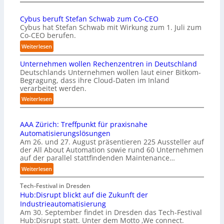
E
a
U
u
Cybus beruft Stefan Schwab zum Co-CEO
-
f
Cybus hat Stefan Schwab mit Wirkung zum 1. Juli zum
K
d
Co-CEO berufen.
o
i
m
:
Weiterlesen
e
m
C
I
i
Unternehmen wollen Rechenzentren in Deutschland
y
m
s
Deutschlands Unternehmen wollen laut einer Bitkom-
b
p
s
Begragung, dass ihre Cloud-Daten im Inland
u
l
i
verarbeitet werden.
s
e
o
b
:
Weiterlesen
m
n
e
U
e
s
r
n
n
t
u
AAA Zürich: Treffpunkt für praxisnahe
t
t
a
f
Automatisierungslösungen
e
i
r
t
Am 26. und 27. August präsentieren 225 Aussteller auf
r
e
t
S
der All About Automation sowie rund 60 Unternehmen
n
r
e
t
auf der parallel stattfindenden Maintenance…
e
u
t
e
h
:
Weiterlesen
n
B
f
m
A
g
i
a
e
A
Tech-Festival in Dresden
a
e
n
n
A
Hub:Disrupt blickt auf die Zukunft der
n
t
S
w
Z
Industrieautomatisierung
“
e
c
o
ü
Am 30. September findet in Dresden das Tech-Festival
r
h
l
r
Hub:Disrupt statt. Unter dem Motto ‚We connect.
v