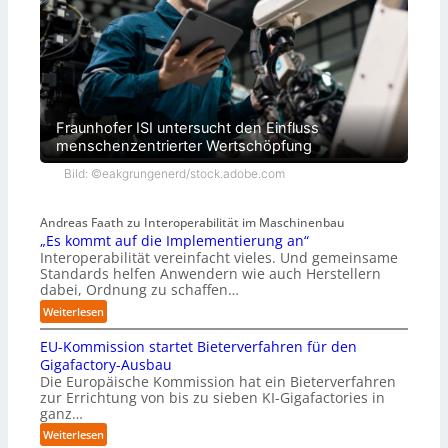
Fraunhofer ISI untersucht den Einfluss
menschenzentrierter Wertschöpfung
Bild: ©eakgrungenerd/stock.adobe.com
Andreas Faath zu Interoperabilität im Maschinenbau
„Es kommt auf die Implementierung an“
Interoperabilität vereinfacht vieles. Und gemeinsame
Standards helfen Anwendern wie auch Herstellern
dabei, Ordnung zu schaffen…
:
Weiterlesen
„
EU-Kommission startet Bieterverfahren für den
E
s
Gigafactory-Ausbau
k
Die Europäische Kommission hat ein Bieterverfahren
zur Errichtung von bis zu sieben KI-Gigafactories in
o
ganz…
m
m
:
Weiterlesen
t