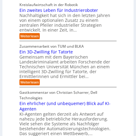
l
i
y
r
n
r
A
Kreislaufwirtschaft in der Robotik
e
s
e
ü
I
i
Ein zweites Leben für Industrieroboter
r
n
t
i
b
e
Nachhaltigkeit hat sich in den letzten Jahren
d
u
e
n
e
n
von einem optionalen Zusatz zu einem
A
n
S
m
r
I
t
zentralen Pfeiler industrieller Strategien
A
g
v
-
n
entwickelt. In einer Zeit, in…
i
P
o
R
i
:
e
:
Weiterlesen
e
n
W
c
r
E
p
F
i
i
h
u
o
Zusammenarbeit von TUM und BLKA
e
o
n
t
r
n
Ein 3D-Zwilling für Tatorte
s
z
r
t
-
g
a
Gemeinsam mit dem Bayerischen
w
:
m
u
e
Landeskriminalamt arbeiten Forschende der
e
S
w
b
u
i
Technischen Universität München an einem
i
e
a
t
r
n
intelligent 3D-Zwilling für Tatorte, der
r
y
e
k
o
Ermittlerinnen und Ermittler bei…
e
s
s
e
p
D
:
Weiterlesen
L
n
b
a
ä
E
e
d
e
t
i
i
b
e
Gastkommentar von Christian Scharrer, Dell
e
i
n
e
s
s
Technologies
n
3
n
C
c
K
Ein ehrlicher (und unbequemer) Blick auf KI-
D
f
y
h
I
-
ü
Agenten
b
-
e
Z
r
e
KI-Agenten gelten derzeit als Antwort auf
P
w
I
n
r
nahezu jede betriebliche Herausforderung.
r
i
n
R
r
Viele sehen die Systeme als Nachfolger
o
l
d
i
o
j
bestehender Automatisierungstechnologien.
l
u
s
e
u
Das suggeriert einen Wettbewerb,…
i
s
i