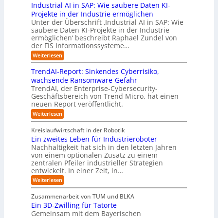
i
O
t
Industrial AI in SAP: Wie saubere Daten KI-
a
r
s
a
r
M
r
u
Projekte in der Industrie ermöglichen
t
l
g
i
s
n
Unter der Überschrift ‚Industrial AI in SAP: Wie
r
B
w
s
saubere Daten KI-Projekte in der Industrie
h
g
i
u
ä
s
ermöglichen‘ beschreibt Raphael Zundel von
i
s
e
s
c
t
der FIS Informationssysteme…
l
l
a
i
h
r
f
ö
:
Weiterlesen
u
n
s
a
I
t
s
t
e
t
n
u
b
u
TrendAI-Report: Sinkendes Cyberrisiko,
o
s
d
w
e
e
n
wachsende Ransomware-Gefahr
u
m
s
e
n
i
g
TrendAI, der Enterprise-Cybersecurity-
s
a
E
i
g
d
e
Geschäftsbereich von Trend Micro, hat einen
t
t
c
t
r
e
neuen Report veröffentlicht.
e
n
i
o
e
i
g
r
:
Weiterlesen
s
a
s
r
e
T
O
l
i
y
r
n
r
A
Kreislaufwirtschaft in der Robotik
e
s
e
ü
I
i
Ein zweites Leben für Industrieroboter
r
n
t
i
b
e
Nachhaltigkeit hat sich in den letzten Jahren
d
u
e
n
e
n
von einem optionalen Zusatz zu einem
A
n
S
m
r
I
t
zentralen Pfeiler industrieller Strategien
A
g
v
-
n
entwickelt. In einer Zeit, in…
i
P
o
R
i
:
e
:
Weiterlesen
e
n
W
c
r
E
p
F
i
i
h
u
o
Zusammenarbeit von TUM und BLKA
e
o
n
t
r
n
Ein 3D-Zwilling für Tatorte
s
z
r
t
-
g
a
Gemeinsam mit dem Bayerischen
w
:
m