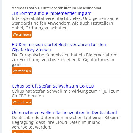
Andreas Faath zu Interoperabilität im Maschinenbau
„Es kommt auf die Implementierung an“
Interoperabilität vereinfacht vieles. Und gemeinsame
Standards helfen Anwendern wie auch Herstellern
dabei, Ordnung zu schaffen…
:
Weiterlesen
„
EU-Kommission startet Bieterverfahren für den
E
s
Gigafactory-Ausbau
k
Die Europäische Kommission hat ein Bieterverfahren
zur Errichtung von bis zu sieben KI-Gigafactories in
o
ganz…
m
m
:
Weiterlesen
t
E
a
U
u
Cybus beruft Stefan Schwab zum Co-CEO
-
f
Cybus hat Stefan Schwab mit Wirkung zum 1. Juli zum
K
d
Co-CEO berufen.
o
i
m
:
Weiterlesen
e
m
C
I
i
Unternehmen wollen Rechenzentren in Deutschland
y
m
s
Deutschlands Unternehmen wollen laut einer Bitkom-
b
p
s
Begragung, dass ihre Cloud-Daten im Inland
u
l
i
verarbeitet werden.
s
e
o
b