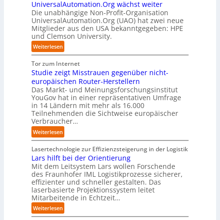
t
d
UniversalAutomation.Org wächst weiter
o
t
k
b
e
Die unabhängige Non-Profit-Organisation
l
r
t
l
n
UniversalAutomation.Org (UAO) hat zwei neue
i
e
f
i
Mitglieder aus den USA bekanntgegeben: HPE
G
d
n
ü
und Clemson University.
c
i
S
i
r
k
g
y
:
Weiterlesen
n
p
t
a
s
U
D
r
a
f
t
n
Tor zum Internet
e
a
u
a
e
i
Studie zeigt Misstrauen gegenüber nicht-
u
x
f
c
m
v
europäischen Router-Herstellern
t
i
d
t
T
e
Das Markt- und Meinungsforschungsinstitut
s
s
i
o
e
r
YouGov hat in einer repräsentativen Umfrage
c
n
e
r
a
in 14 Ländern mit mehr als 16.000
s
h
a
Z
y
m
Teilnehmenden die Sichtweise europäischer
a
l
h
u
-
t
Verbraucher…
l
a
e
k
A
r
A
n
:
Weiterlesen
A
u
u
i
u
d
S
u
n
s
t
t
t
Lasertechnologie zur Effizienzsteigerung in der Logistik
t
f
b
t
o
u
Lars hilft bei der Orientierung
o
t
a
I
m
d
Mit dem Leitsystem Lars wollen Forschende
m
d
u
n
a
des Fraunhofer IML Logistikprozesse sicherer,
i
a
e
d
t
effizienter und schneller gestalten. Das
e
t
r
u
i
laserbasierte Projektionssystem leitet
z
i
I
s
o
Mitarbeitende in Echtzeit…
e
s
n
t
n
i
:
i
Weiterlesen
d
r
.
g
L
e
u