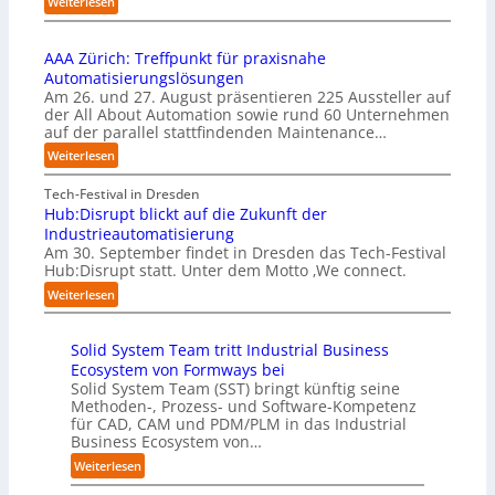
:
Weiterlesen
m
n
e
U
e
s
r
n
n
t
u
AAA Zürich: Treffpunkt für praxisnahe
t
t
a
f
Automatisierungslösungen
e
i
r
t
Am 26. und 27. August präsentieren 225 Aussteller auf
r
e
t
S
der All About Automation sowie rund 60 Unternehmen
n
r
e
t
auf der parallel stattfindenden Maintenance…
e
u
t
e
h
:
Weiterlesen
n
B
f
m
A
g
i
a
e
A
Tech-Festival in Dresden
a
e
n
n
A
Hub:Disrupt blickt auf die Zukunft der
n
t
S
w
Z
Industrieautomatisierung
“
e
c
o
ü
Am 30. September findet in Dresden das Tech-Festival
r
h
l
r
Hub:Disrupt statt. Unter dem Motto ‚We connect.
v
w
l
i
:
e
Weiterlesen
a
e
c
H
r
b
n
h
u
f
z
R
:
Solid System Team tritt Industrial Business
b
a
u
e
T
Ecosystem von Formways bei
:
h
m
c
r
Solid System Team (SST) bringt künftig seine
D
r
C
h
e
Methoden-, Prozess- und Software-Kompetenz
i
e
o
e
f
für CAD, CAM und PDM/PLM in das Industrial
s
n
-
n
f
Business Ecosystem von…
r
f
C
z
p
u
ü
:
Weiterlesen
E
e
u
p
r
S
O
n
n