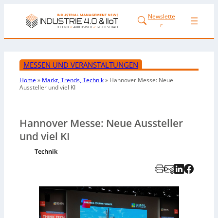
Newslette
r
MESSEN UND VERANSTALTUNGEN
Home
»
Markt, Trends, Technik
»
Hannover Messe: Neue
Aussteller und viel KI
Hannover Messe: Neue Aussteller
und viel KI
Technik