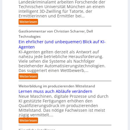
u
e
Landeskriminalamt arbeiten Forschende der
e
S
w
b
u
i
Technischen Universität München an einem
i
e
a
t
r
n
intelligent 3D-Zwilling für Tatorte, der
r
y
e
k
o
Ermittlerinnen und Ermittler bei…
e
s
s
e
p
D
:
Weiterlesen
L
n
b
a
ä
E
e
d
e
t
i
i
b
e
Gastkommentar von Christian Scharrer, Dell
e
i
n
e
s
s
Technologies
n
3
n
C
c
K
Ein ehrlicher (und unbequemer) Blick auf KI-
D
f
y
h
I
-
ü
Agenten
b
-
e
Z
r
e
KI-Agenten gelten derzeit als Antwort auf
P
w
I
n
r
nahezu jede betriebliche Herausforderung.
r
i
n
R
r
Viele sehen die Systeme als Nachfolger
o
l
d
i
o
j
bestehender Automatisierungstechnologien.
l
u
s
e
u
Das suggeriert einen Wettbewerb,…
i
s
i
k
n
t
t
k
:
Weiterlesen
t
g
r
e
o
E
e
f
i
,
r
i
i
Weiterbildung im produzierenden Mittelstand
ü
e
w
n
-
n
r
Lernen muss auch Abläufe verändern
r
a
e
d
H
T
o
Neue Maschinen, digitale Prozesse und durch
c
h
e
a
e
b
h
KI gestützte Fertigungen erhöhen den
r
r
t
o
r
s
l
Qualifizierungsdruck im produzierenden
I
o
t
e
i
s
Mittelstand. Das nötige Fachwissen ist meist
n
r
e
n
c
t
d
zügig vermittelt.…
t
r
d
h
u
e
e
:
e
Weiterlesen
e
s
l
L
R
r
t
e
l
a
(