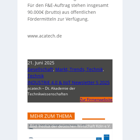
Für den F&E-Auftrag stehen insgesamt
90.000€ (brutto) aus öffentlichen
Fördermitteln zur Verfügung.
www.acatech.de
21. Juni 2025
Gesellschaft
,
Markt, Trends, Technik
,
Technik
INDUSTRIE 4.0 & IIoT Newsletter 5 2025
acatech – Dt. Akademie der
Technikwissenschaften
Zur Firmenwebsite
MEHR ZUM THEMA
Bild: Institut der deutschen Wirtschaft Köln e.V.