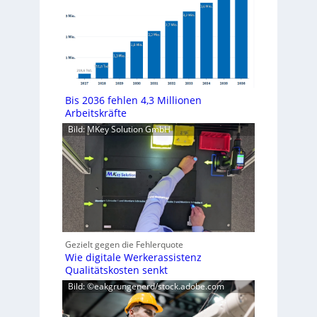
Bis 2036 fehlen 4,3 Millionen
Arbeitskräfte
Bild: MKey Solution GmbH
Gezielt gegen die Fehlerquote
Wie digitale Werkerassistenz
Qualitätskosten senkt
Bild: ©eakgrungenerd/stock.adobe.com