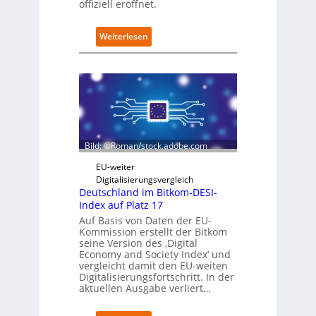
u
offiziell eröffnet.
b
e
:
Weiterlesen
r
S
i
c
n
h
t
w
e
a
g
r
r
z
i
D
e
Bild: ©Roman/stock.adobe.com
i
r
g
t
EU-weiter
i
Digitalisierungsvergleich
t
Deutschland im Bitkom-DESI-
s
Index auf Platz 17
e
Auf Basis von Daten der EU-
r
Kommission erstellt der Bitkom
ö
seine Version des ‚Digital
f
Economy and Society Index‘ und
f
vergleicht damit den EU-weiten
Digitalisierungsfortschritt. In der
n
aktuellen Ausgabe verliert…
e
t
n