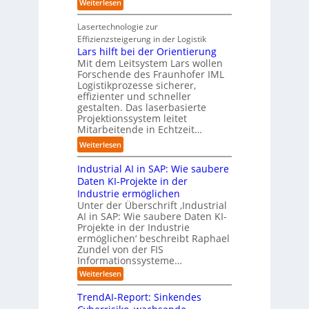
o
:
Weiterlesen
e
d
u
m
S
r
u
s
a
t
Lasertechnologie zur
u
s
t
t
u
Effizienzsteigerung in der Logistik
n
t
r
i
d
Lars hilft bei der Orientierung
g
r
i
o
i
Mit dem Leitsystem Lars wollen
s
i
a
n
e
Forschende des Fraunhofer IML
l
e
l
.
Logistikprozesse sicherer,
z
ö
a
B
O
effizienter und schneller
e
s
u
u
r
gestalten. Das laserbasierte
i
u
t
s
Projektionssystem leitet
g
g
n
o
Mitarbeitende in Echtzeit…
i
w
t
g
m
n
ä
M
:
Weiterlesen
e
a
e
c
i
L
n
t
s
h
s
Industrial AI in SAP: Wie saubere
a
i
s
s
s
r
Daten KI-Projekte in der
s
E
t
t
s
Industrie ermöglichen
i
c
w
r
h
Unter der Überschrift ‚Industrial
e
o
e
a
i
AI in SAP: Wie saubere Daten KI-
r
s
i
u
Projekte in der Industrie
l
u
y
t
e
ermöglichen‘ beschreibt Raphael
f
n
s
e
Zundel von der FIS
n
t
g
t
r
Informationssysteme…
g
b
e
e
e
:
Weiterlesen
m
I
g
i
n
v
e
TrendAI-Report: Sinkendes
d
d
o
n
e