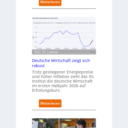
:
Weiterlesen
e
D
u
e
e
u
n
t
C
s
a
c
m
h
p
l
u
a
s
Bild: Ifo Institut
n
d
Deutsche Wirtschaft zeigt sich
i
robust
m
Trotz gestiegener Energiepreise
B
und hoher Inflation sieht das Ifo
i
Institut die deutsche Wirtschaft
t
im ersten Halbjahr 2026 auf
k
Erholungskurs.
o
m
:
Weiterlesen
-
D
D
e
E
u
S
t
I