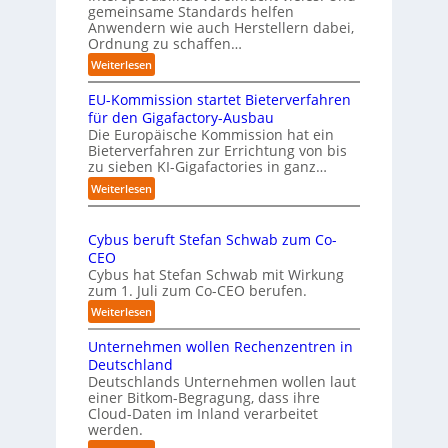
a
b
gemeinsame Standards helfen
h
u
Anwendern wie auch Herstellern dabei,
m
s
Ordnung zu schaffen…
e
t
:
Weiterlesen
n
„
s
EU-Kommission startet Bieterverfahren
E
c
s
für den Gigafactory-Ausbau
h
k
Die Europäische Kommission hat ein
r
Bieterverfahren zur Errichtung von bis
o
u
zu sieben KI-Gigafactories in ganz…
m
m
m
:
Weiterlesen
p
t
E
f
a
U
e
u
Cybus beruft Stefan Schwab zum Co-
-
f
n
CEO
K
d
u
Cybus hat Stefan Schwab mit Wirkung
o
i
n
zum 1. Juli zum Co-CEO berufen.
m
e
d
m
:
Weiterlesen
I
i
v
C
m
s
i
Unternehmen wollen Rechenzentren in
y
p
s
e
b
Deutschland
l
i
l
u
Deutschlands Unternehmen wollen laut
e
o
e
einer Bitkom-Begragung, dass ihre
s
m
n
Cloud-Daten im Inland verarbeitet
b
A
e
s
werden.
e
u
n
t
r