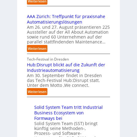
s
:
Weiterlesen
t
a
u
U
b
i
r
f
n
i
e
t
t
AAA Zürich: Treffpunkt für praxisnahe
t
l
r
e
S
Automatisierungslösungen
e
d
u
t
t
Am 26. und 27. August präsentieren 225
r
u
n
B
e
Aussteller auf der All About Automation
n
g
n
i
f
sowie rund 60 Unternehmen auf der
e
a
g
e
a
parallel stattfindenden Maintenance…
h
n
s
t
n
m
:
Weiterlesen
“
s
e
S
e
A
r
t
c
n
A
Tech-Festival in Dresden
v
e
h
w
A
Hub:Disrupt blickt auf die Zukunft der
e
l
w
o
Z
Industrieautomatisierung
r
l
a
l
ü
Am 30. September findet in Dresden
f
e
b
l
r
das Tech-Festival Hub:Disrupt statt.
a
z
n
e
Unter dem Motto ‚We connect.
i
h
u
b
n
c
:
Weiterlesen
r
m
l
R
h
H
e
C
e
e
:
u
n
o
c
i
T
Solid System Team tritt Industrial
b
f
-
h
b
r
Business Ecosystem von
:
ü
C
e
e
e
D
Formways bei
r
E
n
f
n
i
Solid System Team (SST) bringt
d
O
z
f
u
künftig seine Methoden-,
s
e
e
p
n
Prozess- und Software-
r
n
n
u