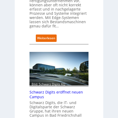
Fertigungsunternehmen vor,
können aber oft nicht korrekt
erfasst und in nachgelagerte
Prozesse und Systeme integriert
werden. Mit Edge-Systemen
lassen sich Bestandsmaschinen
genau dafür fit…
:
Weiterlesen
R
e
t
r
o
f
i
t
-
Bild: Schwarz Digits KG
D
a
Schwarz Digits eröffnet neuen
t
Campus
e
Schwarz Digits, die IT- und
n
Digitalsparte der Schwarz
s
Gruppe, hat ihren neuen
a
Campus in Bad Friedrichshall