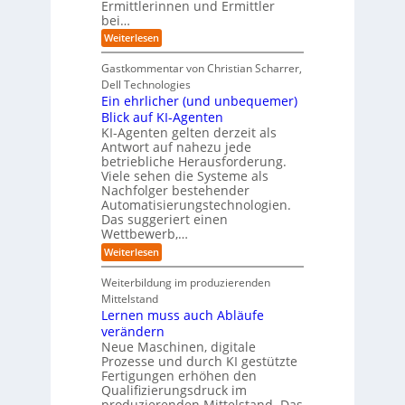
-
C
Ermittlerinnen und Ermittler
e
e
P
y
bei…
b
r
r
b
e
:
Weiterlesen
-
o
e
n
E
H
j
r
f
i
e
r
Gastkommentar von Christian Scharrer,
e
ü
n
k
i
r
Dell Technologies
r
3
t
s
I
Ein ehrlicher (und unbequemer)
s
D
e
i
n
-
t
Blick auf KI-Agenten
i
k
d
Z
n
e
o
KI-Agenten gelten derzeit als
u
w
d
,
Antwort auf nahezu jede
l
s
i
e
w
t
betriebliche Herausforderung.
l
l
r
a
r
Viele sehen die Systeme als
l
e
I
c
i
Nachfolger bestehender
i
r
n
h
e
n
Automatisierungstechnologien.
d
s
n
r
g
Das suggeriert einen
u
e
o
f
s
n
Wettbewerb,…
b
ü
t
d
o
:
Weiterlesen
r
r
e
t
E
T
i
R
e
i
a
Weiterbildung im produzierenden
e
a
r
n
t
e
n
Mittelstand
e
o
r
s
Lernen muss auch Abläufe
h
r
m
o
r
t
verändern
ö
m
l
e
Neue Maschinen, digitale
g
w
i
l
a
Prozesse und durch KI gestützte
c
i
r
Fertigungen erhöhen den
h
c
e
Qualifizierungsdruck im
e
h
-
produzierenden Mittelstand. Das
r