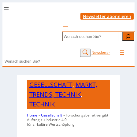
Newsletter abonnieren
Search
Newsletter
Search
GESELLSCHAFT
,
MARKT,
TRENDS, TECHNIK
,
TECHNIK
Home
»
Gesellschaft
»
Forschungsbeirat vergibt
Auftrag zu Industrie 4.0
für zirkuläre Wertschöpfung