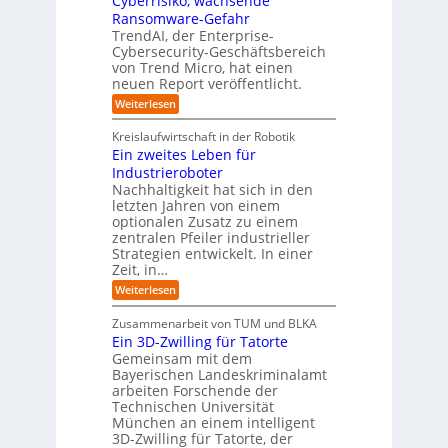
Cyberrisiko, wachsende
u
n
ü
r
Ransomware-Gefahr
s
F
b
t
O
TrendAI, der Enterprise-
o
r
e
r
Cybersecurity-Geschäftsbereich
i
r
r
von Trend Micro, hat einen
i
a
m
neuen Report veröffentlicht.
n
e
l
w
i
n
A
:
Weiterlesen
a
I
c
T
t
y
i
r
h
i
Kreislaufwirtschaft in der Robotik
n
e
s
t
e
Ein zweites Leben für
S
n
b
-
r
Industrieroboter
A
d
e
e
u
P
A
Nachhaltigkeit hat sich in den
i
:
I
u
n
letzten Jahren von einem
W
-
r
g
optionalen Zusatz zu einem
i
R
o
zentralen Pfeiler industrieller
e
e
Strategien entwickelt. In einer
p
s
p
Zeit, in…
ä
a
o
u
r
i
:
Weiterlesen
b
t
E
s
e
:
i
c
Zusammenarbeit von TUM und BLKA
r
S
n
h
Ein 3D-Zwilling für Tatorte
e
i
z
D
e
n
Gemeinsam mit dem
w
a
k
n
Bayerischen Landeskriminalamt
e
t
e
i
R
arbeiten Forschende der
e
n
t
Technischen Universität
o
n
d
e
München an einem intelligent
u
K
e
s
3D-Zwilling für Tatorte, der
I
s
t
L