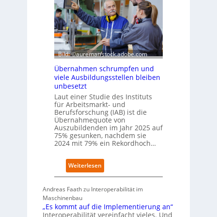
s
-
c
I
h
n
e
d
W
e
i
x
r
Bild: ©auremar/stock.adobe.com
a
t
u
Übernahmen schrumpfen und
s
f
viele Ausbildungsstellen bleiben
c
P
unbesetzt
h
l
Laut einer Studie des Instituts
a
a
für Arbeitsmarkt- und
f
t
Berufsforschung (IAB) ist die
t
z
Übernahmequote von
z
1
Auszubildenden im Jahr 2025 auf
e
7
75% gesunken, nachdem sie
i
2024 mit 79% ein Rekordhoch…
g
t
:
Weiterlesen
s
Ü
i
b
c
Andreas Faath zu Interoperabilität im
e
h
Maschinenbau
r
r
„Es kommt auf die Implementierung an“
n
o
Interoperabilität vereinfacht vieles. Und