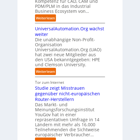
Kompetenz für CAD, CAM und
b
u
G
t
n
PDM/PLM in das Industrial
p
e
i
r
k
Business Ecosystem von…
t
g
s
e
t
b
:
a
Weiterlesen
e
n
f
l
S
f
t
i
ü
i
UniversalAutomation.Org wächst
o
a
z
n
r
c
l
c
weiter
t
D
p
k
i
t
Die unabhängige Non-Profit-
e
r
t
Organisation
d
o
u
a
a
UniversalAutomation.Org (UAO)
S
r
t
x
hat zwei neue Mitglieder aus
u
y
y
s
i
den USA bekanntgegeben: HPE
f
s
-
c
s
und Clemson University.
d
t
A
h
n
i
e
u
:
Weiterlesen
l
a
e
m
s
U
a
h
Z
T
b
n
Tor zum Internet
n
e
u
e
a
i
Studie zeigt Misstrauen
d
A
k
a
u
v
gegenüber nicht-europäischen
u
u
m
e
Router-Herstellern
t
n
t
r
Das Markt- und
o
f
r
s
Meinungsforschungsinstitut
m
t
i
a
YouGov hat in einer
a
d
t
repräsentativen Umfrage in 14
l
t
e
t
Ländern mit mehr als 16.000
A
i
r
Teilnehmenden die Sichtweise
I
u
s
europäischer Verbraucher…
I
n
t
i
n
d