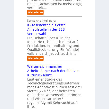
e
G
(
nötige Fachwissen ist meist zügig
n
e
u
vermittelt.…
f
n
a
:
Weiterlesen
d
h
L
u
r
e
n
Künstliche Intelligenz
r
b
KI-Assistenten als erste
n
e
Anlaufstelle in der B2B-
e
q
n
Vorauswahl
u
m
e
Die Debatte über KI in der
u
m
Industrie richtet sich meist auf
s
e
Produktion, Instandhaltung und
s
r
Qualitätssicherung. Ein Wandel
a
)
vollzieht sich jedoch auch in…
u
B
c
l
:
Weiterlesen
h
i
K
A
c
I
Warum sich mancher
b
k
-
l
Arbeitnehmer nach der Zeit vor
a
A
ä
u
KI zurücksehnt
s
u
f
s
Laut einer Studie des
f
K
i
Technologieberatungsunterneh
e
I
s
mens Adaptavist blicken fast drei
v
-
t
e
Viertel (72%**) der befragten
A
e
r
deutschen Wissensarbeiterinnen
g
n
ä
e
und Wissensarbeiter*
t
n
n
regelmäßig mit Sehnsucht auf
e
d
t
n
ihre…
e
e