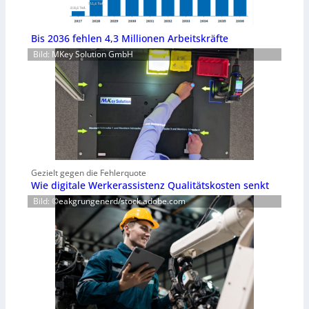
Bis 2036 fehlen 4,3 Millionen Arbeitskräfte
Bild: MKey Solution GmbH
Gezielt gegen die Fehlerquote
Wie digitale Werkerassistenz Qualitätskosten senkt
Bild: ©eakgrungenerd/stock.adobe.com