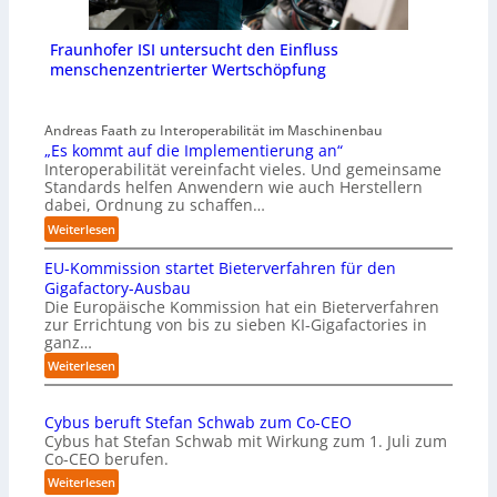
Fraunhofer ISI untersucht den Einfluss
menschenzentrierter Wertschöpfung
Andreas Faath zu Interoperabilität im Maschinenbau
„Es kommt auf die Implementierung an“
Interoperabilität vereinfacht vieles. Und gemeinsame
Standards helfen Anwendern wie auch Herstellern
dabei, Ordnung zu schaffen…
:
Weiterlesen
„
EU-Kommission startet Bieterverfahren für den
E
s
Gigafactory-Ausbau
k
Die Europäische Kommission hat ein Bieterverfahren
zur Errichtung von bis zu sieben KI-Gigafactories in
o
ganz…
m
m
:
Weiterlesen
t
E
a
U
u
Cybus beruft Stefan Schwab zum Co-CEO
-
f
Cybus hat Stefan Schwab mit Wirkung zum 1. Juli zum
K
d
Co-CEO berufen.
o
i
m
:
Weiterlesen
e
m