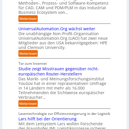
h
e
Methoden-, Prozess- und Software-Kompetenz
i
e
o
e
f
für CAD, CAM und PDM/PLM in das Industrial
s
n
-
n
f
Business Ecosystem von…
r
f
C
z
p
u
ü
:
Weiterlesen
E
e
u
p
r
S
O
n
n
t
d
UniversalAutomation.Org wächst weiter
o
t
k
b
e
Die unabhängige Non-Profit-Organisation
l
r
t
l
n
UniversalAutomation.Org (UAO) hat zwei neue
i
e
f
i
Mitglieder aus den USA bekanntgegeben: HPE
G
d
n
ü
und Clemson University.
c
i
S
i
r
k
g
y
:
Weiterlesen
n
p
t
a
s
U
D
r
a
f
t
n
Tor zum Internet
e
a
u
a
e
i
Studie zeigt Misstrauen gegenüber nicht-
u
x
f
c
m
v
europäischen Router-Herstellern
t
i
d
t
T
e
Das Markt- und Meinungsforschungsinstitut
s
s
i
o
e
r
YouGov hat in einer repräsentativen Umfrage
c
n
e
r
a
in 14 Ländern mit mehr als 16.000
s
h
a
Z
y
m
Teilnehmenden die Sichtweise europäischer
a
l
h
u
-
t
Verbraucher…
l
a
e
k
A
r
A
n
:
Weiterlesen
A
u
u
i
u
d
S
u
n
s
t
t
t
Lasertechnologie zur Effizienzsteigerung in der Logistik
t
f
b
t
o
u
Lars hilft bei der Orientierung
o
t
a
I
m
d
Mit dem Leitsystem Lars wollen Forschende
m
d
u
n
a
des Fraunhofer IML Logistikprozesse sicherer,
i
a