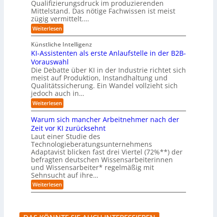
r
s
l
Qualifizierungsdruck im produzierenden
I
o
t
e
i
s
Mittelstand. Das nötige Fachwissen ist meist
n
r
e
n
c
t
d
zügig vermittelt.…
t
r
d
h
u
e
e
:
e
Weiterlesen
e
s
l
L
R
r
t
e
l
a
(
Künstliche Intelligenz
r
r
n
u
e
i
KI-Assistenten als erste Anlaufstelle in der B2B-
n
s
n
e
r
Vorauswahl
e
o
d
e
n
n
m
u
Die Debatte über KI in der Industrie richtet sich
r
m
w
n
meist auf Produktion, Instandhaltung und
m
u
a
b
Qualitätssicherung. Ein Wandel vollzieht sich
ö
s
r
e
g
jedoch auch in…
s
e
q
l
a
:
-
Weiterlesen
u
i
u
K
G
e
c
c
I
e
m
Warum sich mancher Arbeitnehmer nach der
h
h
-
f
e
e
Zeit vor KI zurücksehnt
A
A
a
r
n
Laut einer Studie des
b
s
h
)
l
Technologieberatungsunternehmens
s
r
B
ä
i
l
Adaptavist blicken fast drei Viertel (72%**) der
u
s
i
befragten deutschen Wissensarbeiterinnen
f
t
c
und Wissensarbeiter* regelmäßig mit
e
e
k
Sehnsucht auf ihre…
v
n
a
e
t
:
u
Weiterlesen
r
e
W
f
ä
n
a
K
n
a
r
I
d
l
u
-