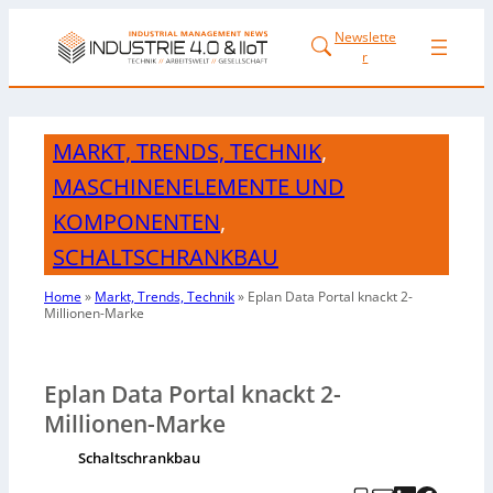
Newslette
r
MARKT, TRENDS, TECHNIK
,
MASCHINENELEMENTE UND
KOMPONENTEN
,
SCHALTSCHRANKBAU
Home
»
Markt, Trends, Technik
»
Eplan Data Portal knackt
2-
Millionen-Marke
Eplan Data Portal knackt 2-
Millionen-Marke
Schaltschrankbau