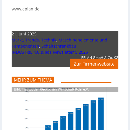
www.eplan.de
21. Juni 2025
Markt, Trends, Technik
,
Maschinenelemente und
Komponenten
,
Schaltschrankbau
INDUSTRIE 4.0 & IIoT Newsletter 5 2025
EPLAN GmbH & Co. KG
Zur Firmenwebsite
MEHR ZUM THEMA
Bild: Institut der deutschen Wirtschaft Köln e.V.