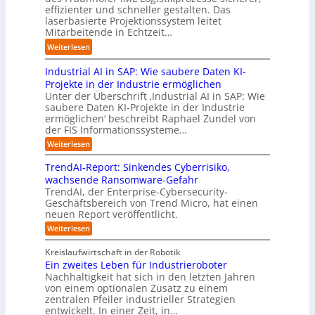
e
d
t
effizienter und schneller gestalten. Das
e
t
r
u
i
laserbasierte Projektionssystem leitet
z
i
I
s
o
Mitarbeitende in Echtzeit…
e
s
n
t
n
i
:
i
Weiterlesen
d
r
.
g
L
e
u
i
O
t
Industrial AI in SAP: Wie saubere Daten KI-
a
r
s
a
r
M
r
u
Projekte in der Industrie ermöglichen
t
l
g
i
s
n
Unter der Überschrift ‚Industrial AI in SAP: Wie
r
B
w
s
saubere Daten KI-Projekte in der Industrie
h
g
i
u
ä
s
ermöglichen‘ beschreibt Raphael Zundel von
i
s
e
s
c
t
der FIS Informationssysteme…
l
l
a
i
h
r
f
ö
:
Weiterlesen
u
n
s
a
I
t
s
t
e
t
n
u
b
u
TrendAI-Report: Sinkendes Cyberrisiko,
o
s
d
w
e
e
n
wachsende Ransomware-Gefahr
u
m
s
e
n
i
g
TrendAI, der Enterprise-Cybersecurity-
s
a
E
i
g
d
e
Geschäftsbereich von Trend Micro, hat einen
t
t
c
t
r
e
neuen Report veröffentlicht.
e
n
i
o
e
i
g
r
:
Weiterlesen
s
a
s
r
e
T
O
l
i
y
r
n
r
A
Kreislaufwirtschaft in der Robotik
e
s
e
ü
I
i
Ein zweites Leben für Industrieroboter
r
n
t
i
b
e
Nachhaltigkeit hat sich in den letzten Jahren
d
u
e
n
e
n
von einem optionalen Zusatz zu einem
A
n
S
m
r
I
t
zentralen Pfeiler industrieller Strategien
A
g
v
-
n
entwickelt. In einer Zeit, in…
i
P