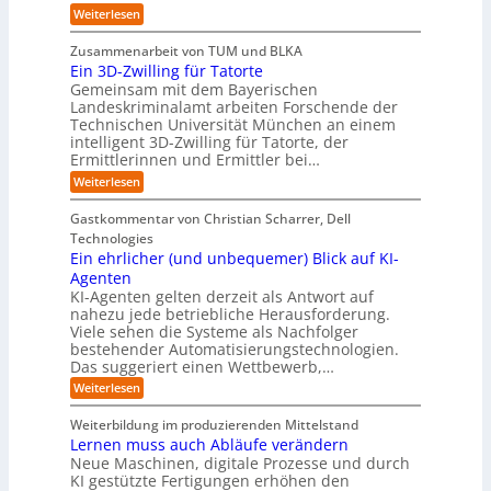
o
R
i
:
e
:
Weiterlesen
e
n
W
c
r
E
p
F
i
i
h
u
o
Zusammenarbeit von TUM und BLKA
e
o
n
t
r
n
Ein 3D-Zwilling für Tatorte
s
z
r
t
-
g
a
Gemeinsam mit dem Bayerischen
w
:
m
u
e
Landeskriminalamt arbeiten Forschende der
e
S
w
b
u
i
Technischen Universität München an einem
i
e
a
t
r
n
intelligent 3D-Zwilling für Tatorte, der
r
y
e
k
o
Ermittlerinnen und Ermittler bei…
e
s
s
e
p
D
:
Weiterlesen
L
n
b
a
ä
E
e
d
e
t
i
i
b
e
Gastkommentar von Christian Scharrer, Dell
e
i
n
e
s
s
Technologies
n
3
n
C
c
K
Ein ehrlicher (und unbequemer) Blick auf KI-
D
f
y
h
I
-
ü
Agenten
b
-
e
Z
r
e
KI-Agenten gelten derzeit als Antwort auf
P
w
I
n
r
nahezu jede betriebliche Herausforderung.
r
i
n
R
r
Viele sehen die Systeme als Nachfolger
o
l
d
i
o
j
bestehender Automatisierungstechnologien.
l
u
s
e
u
Das suggeriert einen Wettbewerb,…
i
s
i
k
n
t
t
k
:
Weiterlesen
t
g
r
e
o
E
e
f
i
,
r
i
i
Weiterbildung im produzierenden Mittelstand
ü
e
w
n
-
n
r
Lernen muss auch Abläufe verändern
r
a
e
d
H
T
o
Neue Maschinen, digitale Prozesse und durch
c
h
e
a
e
b
h
KI gestützte Fertigungen erhöhen den
r
r
t
o