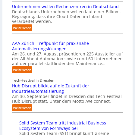
C
I
i
Unternehmen wollen Rechenzentren in Deutschland
y
m
s
Deutschlands Unternehmen wollen laut einer Bitkom-
b
p
s
Begragung, dass ihre Cloud-Daten im Inland
u
l
i
verarbeitet werden.
s
e
o
b
:
Weiterlesen
m
n
e
U
e
s
r
n
n
t
u
AAA Zürich: Treffpunkt für praxisnahe
t
t
a
f
Automatisierungslösungen
e
i
r
t
Am 26. und 27. August präsentieren 225 Aussteller auf
r
e
t
S
der All About Automation sowie rund 60 Unternehmen
n
r
e
t
auf der parallel stattfindenden Maintenance…
e
u
t
e
h
:
Weiterlesen
n
B
f
m
A
g
i
a
e
A
Tech-Festival in Dresden
a
e
n
n
A
Hub:Disrupt blickt auf die Zukunft der
n
t
S
w
Z
Industrieautomatisierung
“
e
c
o
ü
Am 30. September findet in Dresden das Tech-Festival
r
h
l
r
Hub:Disrupt statt. Unter dem Motto ‚We connect.
v
w
l
i
:
e
Weiterlesen
a
e
c
H
r
b
n
h
u
f
z
R
:
Solid System Team tritt Industrial Business
b
a
u
e
T
Ecosystem von Formways bei
:
h
m
c
r
Solid System Team (SST) bringt künftig seine
D
r
C