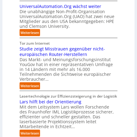
S
O
n
n
t
d
UniversalAutomation.Org wächst weiter
o
t
k
b
e
Die unabhängige Non-Profit-Organisation
l
r
t
l
n
UniversalAutomation.Org (UAO) hat zwei neue
i
e
f
i
Mitglieder aus den USA bekanntgegeben: HPE
G
d
n
ü
und Clemson University.
c
i
S
i
r
k
g
y
:
Weiterlesen
n
p
t
a
s
U
D
r
a
f
t
n
Tor zum Internet
e
a
u
a
e
i
Studie zeigt Misstrauen gegenüber nicht-
u
x
f
c
m
v
europäischen Router-Herstellern
t
i
d
t
T
e
Das Markt- und Meinungsforschungsinstitut
s
s
i
o
e
r
YouGov hat in einer repräsentativen Umfrage
c
n
e
r
a
in 14 Ländern mit mehr als 16.000
s
h
a
Z
y
m
Teilnehmenden die Sichtweise europäischer
a
l
h
u
-
t
Verbraucher…
l
a
e
k
A
r
A
n
:
Weiterlesen
A
u
u
i
u
d
S
u
n
s
t
t
t
Lasertechnologie zur Effizienzsteigerung in der Logistik
t
f
b
t
o
u
Lars hilft bei der Orientierung
o
t
a
I
m
d
Mit dem Leitsystem Lars wollen Forschende
m
d
u
n
a
des Fraunhofer IML Logistikprozesse sicherer,
i
a
e
d
t
effizienter und schneller gestalten. Das
e
t
r
u
i
laserbasierte Projektionssystem leitet
z
i
I
s
o
Mitarbeitende in Echtzeit…
e
s
n
t
n
i
:
i
Weiterlesen
d
r
.