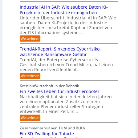
g
L
e
u
i
O
t
Industrial AI in SAP: Wie saubere Daten KI-
a
r
s
a
r
M
r
u
Projekte in der Industrie ermöglichen
t
l
g
i
s
n
Unter der Überschrift ‚Industrial AI in SAP: Wie
r
B
w
s
saubere Daten KI-Projekte in der Industrie
h
g
i
u
ä
s
ermöglichen‘ beschreibt Raphael Zundel von
i
s
e
s
c
t
der FIS Informationssysteme…
l
l
a
i
h
r
f
ö
:
Weiterlesen
u
n
s
a
I
t
s
t
e
t
n
u
b
u
TrendAI-Report: Sinkendes Cyberrisiko,
o
s
d
w
e
e
n
wachsende Ransomware-Gefahr
u
m
s
e
n
i
g
TrendAI, der Enterprise-Cybersecurity-
s
a
E
i
g
d
e
Geschäftsbereich von Trend Micro, hat einen
t
t
c
t
r
e
neuen Report veröffentlicht.
e
n
i
o
e
i
g
r
:
Weiterlesen
s
a
s
r
e
T
O
l
i
y
r
n
r
A
Kreislaufwirtschaft in der Robotik
e
s
e
ü
I
i
Ein zweites Leben für Industrieroboter
r
n
t
i
b
e
Nachhaltigkeit hat sich in den letzten Jahren
d
u
e
n
e
n
von einem optionalen Zusatz zu einem
A
n
S
m
r
I
t
zentralen Pfeiler industrieller Strategien
A
g
v
-
n
entwickelt. In einer Zeit, in…
i
P
o
R
i
:
e
:
Weiterlesen
e
n
W
c
r
E
p
F
i
i
h
u
o
Zusammenarbeit von TUM und BLKA
e
o
n
t
r
n
Ein 3D-Zwilling für Tatorte
s
z
r
t
-
g
a