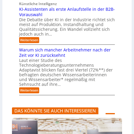
e
l
a
(
Künstliche Intelligenz
r
r
n
u
e
i
KI-Assistenten als erste Anlaufstelle in der B2B-
n
s
n
e
r
Vorauswahl
e
o
d
e
n
n
m
u
Die Debatte über KI in der Industrie richtet sich
r
m
w
n
meist auf Produktion, Instandhaltung und
m
u
a
b
Qualitätssicherung. Ein Wandel vollzieht sich
ö
s
r
e
g
jedoch auch in…
s
e
q
l
a
:
-
Weiterlesen
u
i
u
K
G
e
c
c
I
e
m
Warum sich mancher Arbeitnehmer nach der
h
h
-
f
e
e
Zeit vor KI zurücksehnt
A
A
a
r
n
Laut einer Studie des
b
s
h
)
l
Technologieberatungsunternehmens
s
r
B
ä
i
l
Adaptavist blicken fast drei Viertel (72%**) der
u
s
i
befragten deutschen Wissensarbeiterinnen
f
t
c
und Wissensarbeiter* regelmäßig mit
e
e
k
Sehnsucht auf ihre…
v
n
a
e
t
:
u
Weiterlesen
r
e
W
f
ä
n
a
K
n
a
r
I
d
l
u
-
DAS KÖNNTE SIE AUCH INTERESSIEREN
e
s
m
A
r
e
s
g
n
r
i
e
s
c
n
t
h
t
e
m
e