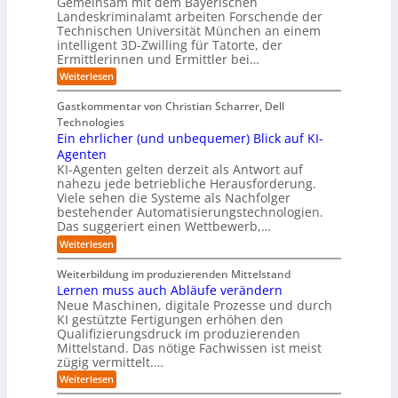
Gemeinsam mit dem Bayerischen
w
:
m
u
e
Landeskriminalamt arbeiten Forschende der
e
S
w
b
u
i
Technischen Universität München an einem
i
e
a
t
r
n
intelligent 3D-Zwilling für Tatorte, der
r
y
e
k
o
Ermittlerinnen und Ermittler bei…
e
s
s
e
p
D
:
Weiterlesen
L
n
b
a
ä
E
e
d
e
t
i
i
b
e
Gastkommentar von Christian Scharrer, Dell
e
i
n
e
s
s
Technologies
n
3
n
C
c
K
Ein ehrlicher (und unbequemer) Blick auf KI-
D
f
y
h
I
-
ü
Agenten
b
-
e
Z
r
e
KI-Agenten gelten derzeit als Antwort auf
P
w
I
n
r
nahezu jede betriebliche Herausforderung.
r
i
n
R
r
Viele sehen die Systeme als Nachfolger
o
l
d
i
o
j
bestehender Automatisierungstechnologien.
l
u
s
e
u
Das suggeriert einen Wettbewerb,…
i
s
i
k
n
t
t
k
:
Weiterlesen
t
g
r
e
o
E
e
f
i
,
r
i
i
Weiterbildung im produzierenden Mittelstand
ü
e
w
n
-
n
r
Lernen muss auch Abläufe verändern
r
a
e
d
H
T
o
Neue Maschinen, digitale Prozesse und durch
c
h
e
a
e
b
h
KI gestützte Fertigungen erhöhen den
r
r
t
o
r
s
l
Qualifizierungsdruck im produzierenden
I
o
t
e
i
s
Mittelstand. Das nötige Fachwissen ist meist
n
r
e
n
c
t
d
zügig vermittelt.…
t
r
d
h
u
e
e
:
e
Weiterlesen
e
s
l
L
R
r
t