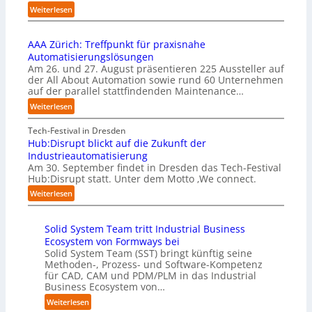
e
o
b
:
Weiterlesen
m
n
e
U
e
s
r
n
n
t
u
AAA Zürich: Treffpunkt für praxisnahe
t
t
a
f
Automatisierungslösungen
e
i
r
t
Am 26. und 27. August präsentieren 225 Aussteller auf
r
e
t
S
der All About Automation sowie rund 60 Unternehmen
n
r
e
t
auf der parallel stattfindenden Maintenance…
e
u
t
e
h
:
Weiterlesen
n
B
f
m
A
g
i
a
e
A
Tech-Festival in Dresden
a
e
n
n
A
Hub:Disrupt blickt auf die Zukunft der
n
t
S
w
Z
Industrieautomatisierung
“
e
c
o
ü
Am 30. September findet in Dresden das Tech-Festival
r
h
l
r
Hub:Disrupt statt. Unter dem Motto ‚We connect.
v
w
l
i
:
e
Weiterlesen
a
e
c
H
r
b
n
h
u
f
z
R
:
Solid System Team tritt Industrial Business
b
a
u
e
T
Ecosystem von Formways bei
:
h
m
c
r
Solid System Team (SST) bringt künftig seine
D
r
C
h
e
Methoden-, Prozess- und Software-Kompetenz
i
e
o
e
f
für CAD, CAM und PDM/PLM in das Industrial
s
n
-
n
f
Business Ecosystem von…
r
f
C
z
p
u
ü
:
Weiterlesen
E
e
u
p
r