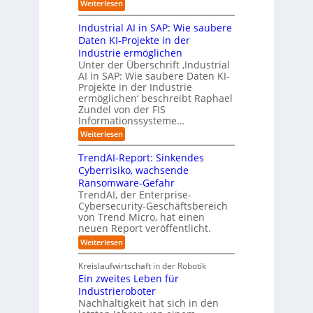
M
:
Weiterlesen
e
a
e
c
i
L
n
t
s
h
s
Industrial AI in SAP: Wie saubere
a
i
s
s
s
r
Daten KI-Projekte in der
s
E
t
t
s
Industrie ermöglichen
i
c
w
r
h
Unter der Überschrift ‚Industrial
e
o
e
a
i
AI in SAP: Wie saubere Daten KI-
r
s
i
u
Projekte in der Industrie
l
u
y
t
e
ermöglichen‘ beschreibt Raphael
f
n
s
e
Zundel von der FIS
n
t
g
t
r
Informationssysteme…
g
b
e
e
e
:
Weiterlesen
m
I
g
i
n
v
e
TrendAI-Report: Sinkendes
d
d
o
n
e
Cyberrisiko, wachsende
u
n
ü
r
Ransomware-Gefahr
s
F
b
t
O
TrendAI, der Enterprise-
o
r
e
r
Cybersecurity-Geschäftsbereich
i
r
r
von Trend Micro, hat einen
i
a
m
neuen Report veröffentlicht.
n
e
l
w
i
n
A
:
Weiterlesen
a
I
c
T
t
y
i
r
h
i
Kreislaufwirtschaft in der Robotik
n
e
s
t
e
Ein zweites Leben für
S
n
b
-
r
Industrieroboter
A
d
e
e
u
P
A
Nachhaltigkeit hat sich in den
i
:
I
u
n