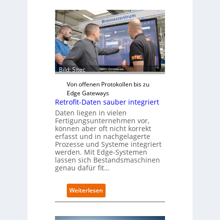
Bild: Sitec
Von offenen Protokollen bis zu
Edge Gateways
Retrofit-Daten sauber integriert
Daten liegen in vielen
Fertigungsunternehmen vor,
können aber oft nicht korrekt
erfasst und in nachgelagerte
Prozesse und Systeme integriert
werden. Mit Edge-Systemen
lassen sich Bestandsmaschinen
genau dafür fit…
:
Weiterlesen
R
e
t