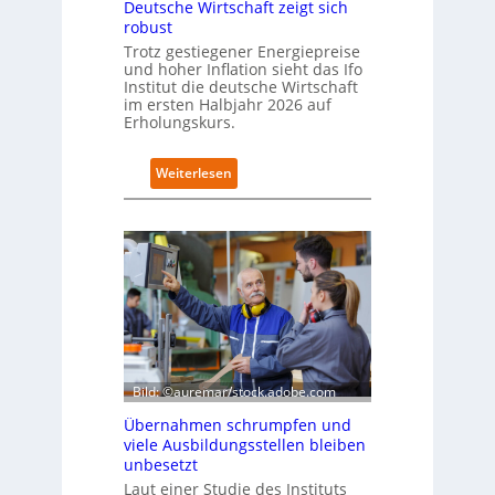
Deutsche Wirtschaft zeigt sich
i
robust
m
Trotz gestiegener Energiepreise
B
und hoher Inflation sieht das Ifo
i
Institut die deutsche Wirtschaft
t
im ersten Halbjahr 2026 auf
k
Erholungskurs.
o
m
:
Weiterlesen
-
D
D
e
E
u
S
t
I
s
-
c
I
h
n
e
d
W
e
i
x
r
Bild: ©auremar/stock.adobe.com
a
t
u
Übernahmen schrumpfen und
s
f
viele Ausbildungsstellen bleiben
c
P
unbesetzt
h
l
Laut einer Studie des Instituts
a