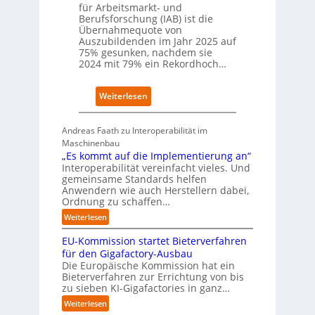
a
für Arbeitsmarkt- und
f
t
Berufsforschung (IAB) ist die
t
z
Übernahmequote von
z
1
Auszubildenden im Jahr 2025 auf
e
7
75% gesunken, nachdem sie
i
2024 mit 79% ein Rekordhoch…
g
t
:
Weiterlesen
s
Ü
i
b
c
Andreas Faath zu Interoperabilität im
e
h
Maschinenbau
r
r
„Es kommt auf die Implementierung an“
n
o
Interoperabilität vereinfacht vieles. Und
a
b
gemeinsame Standards helfen
h
u
Anwendern wie auch Herstellern dabei,
m
s
Ordnung zu schaffen…
e
t
:
Weiterlesen
n
„
s
EU-Kommission startet Bieterverfahren
E
c
s
für den Gigafactory-Ausbau
h
k
Die Europäische Kommission hat ein
r
Bieterverfahren zur Errichtung von bis
o
u
zu sieben KI-Gigafactories in ganz…
m
m
m
:
Weiterlesen
p
t
E