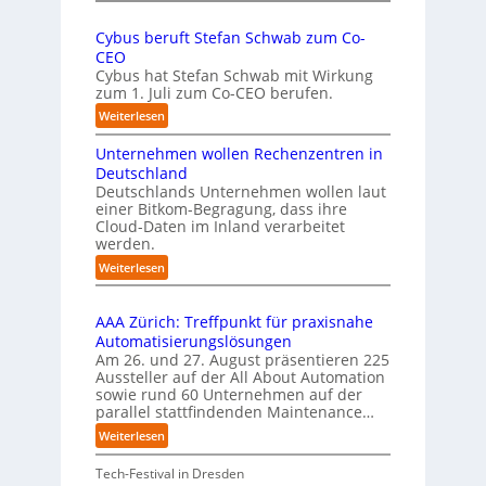
f
a
U
e
u
Cybus beruft Stefan Schwab zum Co-
-
f
n
CEO
K
d
u
Cybus hat Stefan Schwab mit Wirkung
o
i
n
zum 1. Juli zum Co-CEO berufen.
m
e
d
m
:
Weiterlesen
I
i
v
C
m
s
i
Unternehmen wollen Rechenzentren in
y
p
s
e
b
Deutschland
l
i
l
u
Deutschlands Unternehmen wollen laut
e
o
e
einer Bitkom-Begragung, dass ihre
s
m
n
Cloud-Daten im Inland verarbeitet
b
A
e
s
werden.
e
u
n
t
r
s
:
Weiterlesen
t
a
u
U
b
i
r
f
n
i
e
t
t
AAA Zürich: Treffpunkt für praxisnahe
t
l
r
e
S
Automatisierungslösungen
e
d
u
t
t
Am 26. und 27. August präsentieren 225
r
u
n
B
e
Aussteller auf der All About Automation
n
g
n
i
f
sowie rund 60 Unternehmen auf der
e
a
g
e
a
parallel stattfindenden Maintenance…
h
n
s
t
n
m
:
Weiterlesen
“
s
e
S
e
A
r
t
c
n
A
Tech-Festival in Dresden
v
e
h