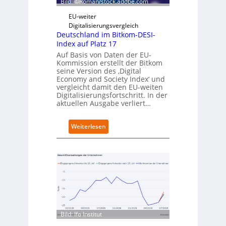
Bild: ©Roman/stock.adobe.com
i
r
g
t
EU-weiter
i
Digitalisierungsvergleich
t
Deutschland im Bitkom-DESI-
s
Index auf Platz 17
e
Auf Basis von Daten der EU-
r
Kommission erstellt der Bitkom
ö
seine Version des ‚Digital
f
Economy and Society Index‘ und
f
vergleicht damit den EU-weiten
Digitalisierungsfortschritt. In der
n
aktuellen Ausgabe verliert…
e
t
n
:
Weiterlesen
e
D
u
e
e
u
n
t
C
s
a
c
m
h
p
l
u
a
s
Bild: Ifo Institut
n
d