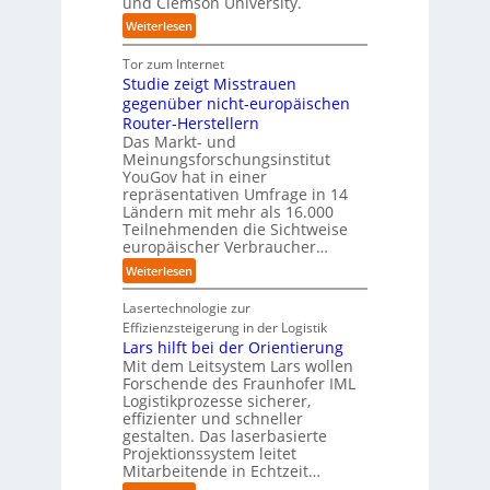
und Clemson University.
d
t
A
h
n
i
e
u
:
Weiterlesen
l
a
e
m
s
U
a
h
Z
T
b
n
Tor zum Internet
n
e
u
e
a
i
Studie zeigt Misstrauen
d
A
k
a
u
v
gegenüber nicht-europäischen
u
u
m
e
Router-Herstellern
t
n
t
r
Das Markt- und
o
f
r
s
Meinungsforschungsinstitut
m
t
i
a
YouGov hat in einer
a
d
t
repräsentativen Umfrage in 14
l
t
e
t
Ländern mit mehr als 16.000
A
i
r
Teilnehmenden die Sichtweise
I
u
s
europäischer Verbraucher…
I
n
t
i
n
d
o
:
Weiterlesen
e
d
u
m
S
r
u
s
a
t
Lasertechnologie zur
u
s
t
t
u
Effizienzsteigerung in der Logistik
n
t
r
i
d
Lars hilft bei der Orientierung
g
r
i
o
i
Mit dem Leitsystem Lars wollen
s
i
a
n
e
Forschende des Fraunhofer IML
l
e
l
.
Logistikprozesse sicherer,
z
ö
a
B
O
effizienter und schneller
e
s
u
u
r
gestalten. Das laserbasierte
i
u
t
s
Projektionssystem leitet
g
g
n
o
Mitarbeitende in Echtzeit…
i
w
t
g
m
n
ä