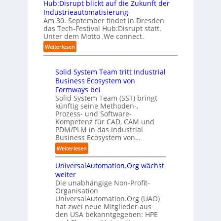
w
A
Hub:Disrupt blickt auf die Zukunft der
e
l
w
o
Z
Industrieautomatisierung
r
l
a
l
ü
Am 30. September findet in Dresden
f
e
b
l
r
das Tech-Festival Hub:Disrupt statt.
a
z
n
e
Unter dem Motto ‚We connect.
i
h
u
b
n
c
:
Weiterlesen
r
m
l
R
h
H
e
C
e
e
:
u
n
o
c
i
T
Solid System Team tritt Industrial
b
f
-
h
b
r
Business Ecosystem von
:
ü
C
e
e
e
D
Formways bei
r
E
n
f
n
i
Solid System Team (SST) bringt
d
O
z
f
u
künftig seine Methoden-,
s
e
e
p
n
Prozess- und Software-
r
n
n
u
Kompetenz für CAD, CAM und
b
u
G
t
n
PDM/PLM in das Industrial
p
e
i
r
k
Business Ecosystem von…
t
g
s
e
t
b
:
a
Weiterlesen
e
n
f
l
S
f
t
i
ü
i
UniversalAutomation.Org wächst
o
a
z
n
r
c
l
c
weiter
t
D
p
k
i
t
Die unabhängige Non-Profit-
e
r
t
Organisation
d
o
u
a
a
UniversalAutomation.Org (UAO)
S
r
t
x
hat zwei neue Mitglieder aus
u
y
y
s
i
den USA bekanntgegeben: HPE
f
s
-
c
s