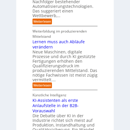
Nachfolger bestehender
i
r
n
h
e
n
Automatisierungstechnologien.
d
s
n
r
g
Das suggeriert einen
u
e
o
f
s
n
Wettbewerb,…
b
ü
t
d
o
:
Weiterlesen
r
r
e
t
E
T
i
R
e
i
a
Weiterbildung im produzierenden
e
a
r
n
t
e
n
Mittelstand
e
o
r
s
Lernen muss auch Abläufe
h
r
m
o
r
t
verändern
ö
m
l
e
Neue Maschinen, digitale
g
w
i
l
a
Prozesse und durch KI gestützte
c
i
r
Fertigungen erhöhen den
h
c
e
Qualifizierungsdruck im
e
h
-
produzierenden Mittelstand. Das
r
e
G
(
nötige Fachwissen ist meist zügig
n
e
u
vermittelt.…
f
n
a
:
Weiterlesen
d
h
L
u
r
e
n
Künstliche Intelligenz
r
b
KI-Assistenten als erste
n
e
Anlaufstelle in der B2B-
e
q
n
Vorauswahl
u
m
e
Die Debatte über KI in der
u
m
Industrie richtet sich meist auf
s
e
Produktion, Instandhaltung und
s
r
Qualitätssicherung. Ein Wandel
a