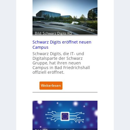
r
o
f
i
t
-
Bild: Schwarz Digits KG
D
a
Schwarz Digits eröffnet neuen
t
Campus
e
Schwarz Digits, die IT- und
n
Digitalsparte der Schwarz
s
Gruppe, hat ihren neuen
a
Campus in Bad Friedrichshall
u
offiziell eröffnet.
b
e
:
Weiterlesen
r
S
i
c
n
h
t
w
e
a
g
r
r
z
i
D
e