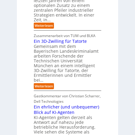
letzten Jahren von einem
W
-
r
g
optionalen Zusatz zu einem
i
R
o
zentralen Pfeiler industrieller
e
e
Strategien entwickelt. In einer
p
s
p
Zeit, in…
ä
a
o
u
r
i
:
Weiterlesen
b
t
E
s
e
:
i
c
Zusammenarbeit von TUM und BLKA
r
S
n
h
Ein 3D-Zwilling für Tatorte
e
i
z
D
e
n
Gemeinsam mit dem
w
a
k
n
Bayerischen Landeskriminalamt
e
t
e
i
R
arbeiten Forschende der
e
n
t
Technischen Universität
o
n
d
e
München an einem intelligent
u
K
e
s
3D-Zwilling für Tatorte, der
I
s
t
L
-
C
Ermittlerinnen und Ermittler
e
e
P
y
bei…
b
r
r
b
e
:
Weiterlesen
-
o
e
n
E
H
j
r
f
i
e
r
Gastkommentar von Christian Scharrer,
e
ü
n
k
i
r
Dell Technologies
r
3
t
s
I
Ein ehrlicher (und unbequemer)
s
D
e
i
n
-
t
Blick auf KI-Agenten
i
k
d
Z
n
e
o
KI-Agenten gelten derzeit als
u
w
d
,
Antwort auf nahezu jede
l
s
i
e
w
t
betriebliche Herausforderung.
l
l
r
a
r
Viele sehen die Systeme als
l
e
I
c
i