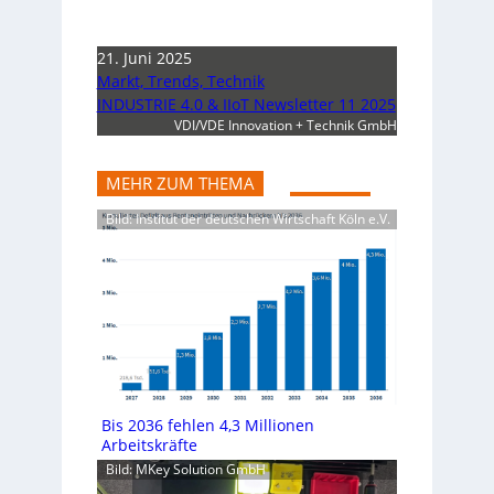
21. Juni 2025
Markt, Trends, Technik
INDUSTRIE 4.0 & IIoT Newsletter 11 2025
VDI/VDE Innovation + Technik GmbH
MEHR ZUM THEMA
Bild: Institut der deutschen Wirtschaft Köln e.V.
Bis 2036 fehlen 4,3 Millionen
Arbeitskräfte
Bild: MKey Solution GmbH