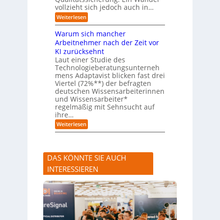
)
vollzieht sich jedoch auch in…
u
B
c
l
:
Weiterlesen
h
i
K
A
c
I
Warum sich mancher
b
k
-
l
Arbeitnehmer nach der Zeit vor
a
A
ä
u
KI zurücksehnt
s
u
f
s
Laut einer Studie des
f
K
i
Technologieberatungsunterneh
e
I
s
mens Adaptavist blicken fast drei
v
-
t
e
Viertel (72%**) der befragten
A
e
r
deutschen Wissensarbeiterinnen
g
n
ä
e
und Wissensarbeiter*
t
n
n
regelmäßig mit Sehnsucht auf
e
d
t
n
ihre…
e
e
a
r
:
Weiterlesen
n
l
n
W
s
a
e
r
r
u
s
DAS KÖNNTE SIE AUCH
m
t
s
e
INTERESSIEREN
i
A
c
n
h
l
m
a
a
u
n
f
c
s
h