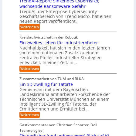
b
u
TrendAI-Report: Sinkendes Cyberrisiko,
o
s
d
w
e
e
n
wachsende Ransomware-Gefahr
u
m
s
e
n
i
g
TrendAI, der Enterprise-Cybersecurity-
s
a
E
i
g
d
e
Geschäftsbereich von Trend Micro, hat einen
t
t
c
t
r
e
neuen Report veröffentlicht.
e
n
i
o
e
i
g
r
:
Weiterlesen
s
a
s
r
e
T
O
l
i
y
r
n
r
A
Kreislaufwirtschaft in der Robotik
e
s
e
ü
I
i
Ein zweites Leben für Industrieroboter
r
n
t
i
b
e
Nachhaltigkeit hat sich in den letzten Jahren
d
u
e
n
e
n
von einem optionalen Zusatz zu einem
A
n
S
m
r
I
t
zentralen Pfeiler industrieller Strategien
A
g
v
-
n
entwickelt. In einer Zeit, in…
i
P
o
R
i
:
e
:
Weiterlesen
e
n
W
c
r
E
p
F
i
i
h
u
o
Zusammenarbeit von TUM und BLKA
e
o
n
t
r
n
Ein 3D-Zwilling für Tatorte
s
z
r
t
-
g
a
Gemeinsam mit dem Bayerischen
w
:
m
u
e
Landeskriminalamt arbeiten Forschende der
e
S
w
b
u
i
Technischen Universität München an einem
i
e
a
t
r
n
intelligent 3D-Zwilling für Tatorte, der
r
y
e
k
o
Ermittlerinnen und Ermittler bei…
e
s
s
e
p
D
:
Weiterlesen
L
n
b
a
ä
E
e
d
e
t
i
i
b
e
Gastkommentar von Christian Scharrer, Dell
e
i
n
e
s
s
Technologies
n
3
n
C
c
K
Ein ehrlicher (und unbequemer) Blick auf KI-
D