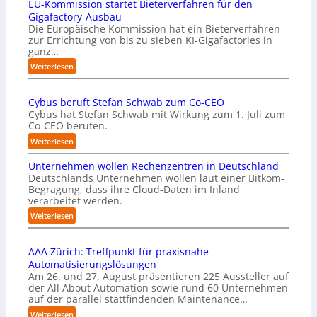
EU-Kommission startet Bieterverfahren für den
E
s
Gigafactory-Ausbau
k
Die Europäische Kommission hat ein Bieterverfahren
zur Errichtung von bis zu sieben KI-Gigafactories in
o
ganz…
m
m
:
Weiterlesen
t
E
a
U
u
Cybus beruft Stefan Schwab zum Co-CEO
-
f
Cybus hat Stefan Schwab mit Wirkung zum 1. Juli zum
K
d
Co-CEO berufen.
o
i
m
:
Weiterlesen
e
m
C
I
i
Unternehmen wollen Rechenzentren in Deutschland
y
m
s
Deutschlands Unternehmen wollen laut einer Bitkom-
b
p
s
Begragung, dass ihre Cloud-Daten im Inland
u
l
i
verarbeitet werden.
s
e
o
b
:
Weiterlesen
m
n
e
U
e
s
r
n
n
t
u
AAA Zürich: Treffpunkt für praxisnahe
t
t
a
f
Automatisierungslösungen
e
i
r
t
Am 26. und 27. August präsentieren 225 Aussteller auf
r
e
t
S
der All About Automation sowie rund 60 Unternehmen
n
r
e
t
auf der parallel stattfindenden Maintenance…
e
u
t
e
h
:
Weiterlesen
n