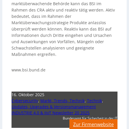
marktüberwachende Behörde kann das BSI im
Rahmen des CRA aktiv und reaktiv tätig werden. Aktiv
bedeutet, dass im Rahmen der
Marktüberwachungsstrategie Produkte anlasslos
überprüft werden können. Reaktiv kann das BSI auf
Informationen durch Dritte eingehen und Ursachen
und Auswirkungen von Vorfällen, Mängeln oder
Schwachstellen analysieren und geeignete
Maßnahmen ergreifen.
www.bsi.bund.de
16. Oktober 2025
Cybersecurity
,
Markt, Trends, Technik
,
Technik
,
Updates, Upgrades & Versionsmanagement
INDUSTRIE 4.0 & IIoT Newsletter 20 2025
Bundesamt für Sicherheit in der IT
Zur Firmenwebsite