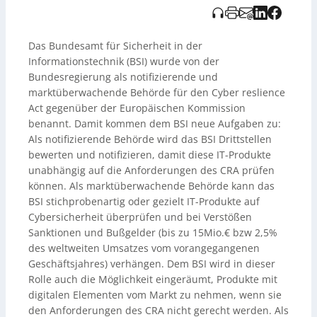
Produkte, die den CRA-Anforderungen nicht genügen,
vom Markt zu nehmen. Als marktüberwachende
Behörde kann das BSI proaktiv und reaktiv tätig werden,
um Cybersicherheitsstandards durchzusetzen.
Das Bundesamt für Sicherheit in der
Informationstechnik (BSI) wurde von der
Bundesregierung als notifizierende und
marktüberwachende Behörde für den Cyber reslience
Act gegenüber der Europäischen Kommission
benannt. Damit kommen dem BSI neue Aufgaben zu:
Als notifizierende Behörde wird das BSI Drittstellen
bewerten und notifizieren, damit diese IT-Produkte
unabhängig auf die Anforderungen des CRA prüfen
können. Als marktüberwachende Behörde kann das
BSI stichprobenartig oder gezielt IT-Produkte auf
Cybersicherheit überprüfen und bei Verstößen
Sanktionen und Bußgelder (bis zu 15Mio.€ bzw 2,5%
des weltweiten Umsatzes vom vorangegangenen
Geschäftsjahres) verhängen. Dem BSI wird in dieser
Rolle auch die Möglichkeit eingeräumt, Produkte mit
digitalen Elementen vom Markt zu nehmen, wenn sie
den Anforderungen des CRA nicht gerecht werden. Als