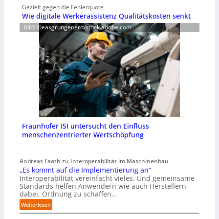
Gezielt gegen die Fehlerquote
Wie digitale Werkerassistenz Qualitätskosten senkt
Bild: ©eakgrungenerd/stock.adobe.com
Fraunhofer ISI untersucht den Einfluss
menschenzentrierter Wertschöpfung
Andreas Faath zu Interoperabilität im Maschinenbau
„Es kommt auf die Implementierung an“
Interoperabilität vereinfacht vieles. Und gemeinsame
Standards helfen Anwendern wie auch Herstellern
dabei, Ordnung zu schaffen…
:
Weiterlesen
„