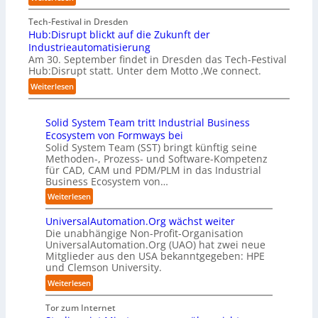
B
f
m
A
g
i
a
e
A
Tech-Festival in Dresden
a
e
n
n
A
Hub:Disrupt blickt auf die Zukunft der
n
t
S
w
Z
Industrieautomatisierung
“
e
c
o
ü
Am 30. September findet in Dresden das Tech-Festival
r
h
l
r
Hub:Disrupt statt. Unter dem Motto ‚We connect.
v
w
l
i
:
e
Weiterlesen
a
e
c
H
r
b
n
h
u
f
z
R
:
Solid System Team tritt Industrial Business
b
a
u
e
T
Ecosystem von Formways bei
:
h
m
c
r
Solid System Team (SST) bringt künftig seine
D
r
C
h
e
Methoden-, Prozess- und Software-Kompetenz
i
e
o
e
f
für CAD, CAM und PDM/PLM in das Industrial
s
n
-
n
f
Business Ecosystem von…
r
f
C
z
p
u
ü
:
Weiterlesen
E
e
u
p
r
S
O
n
n
t
d
UniversalAutomation.Org wächst weiter
o
t
k
b
e
Die unabhängige Non-Profit-Organisation
l
r
t
l
n
UniversalAutomation.Org (UAO) hat zwei neue
i
e
f
i
Mitglieder aus den USA bekanntgegeben: HPE
G
d
n
ü
und Clemson University.
c
i
S
i
r
k
g
y
:
Weiterlesen
n
p
t
a
s
U
D
r
a
f
t
n
Tor zum Internet
e
a
u
a
e