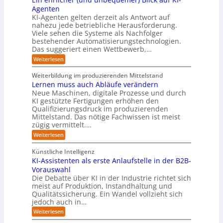
f
y
h
I
-
ü
Agenten
b
-
e
Z
r
e
KI-Agenten gelten derzeit als Antwort auf
P
w
I
n
r
nahezu jede betriebliche Herausforderung.
r
i
n
R
r
Viele sehen die Systeme als Nachfolger
o
l
d
i
o
j
bestehender Automatisierungstechnologien.
l
u
s
e
u
Das suggeriert einen Wettbewerb,…
i
s
i
k
n
t
t
k
:
Weiterlesen
t
g
r
e
o
E
e
f
i
,
r
i
i
Weiterbildung im produzierenden Mittelstand
ü
e
w
n
-
n
r
Lernen muss auch Abläufe verändern
r
a
e
d
H
T
o
Neue Maschinen, digitale Prozesse und durch
c
h
e
a
e
b
h
KI gestützte Fertigungen erhöhen den
r
r
t
o
r
s
l
Qualifizierungsdruck im produzierenden
I
o
t
e
i
s
Mittelstand. Das nötige Fachwissen ist meist
n
r
e
n
c
t
d
zügig vermittelt.…
t
r
d
h
u
e
e
:
e
Weiterlesen
e
s
l
L
R
r
t
e
l
a
(
Künstliche Intelligenz
r
r
n
u
e
i
KI-Assistenten als erste Anlaufstelle in der B2B-
n
s
n
e
r
Vorauswahl
e
o
d
e
n
n
m
u
Die Debatte über KI in der Industrie richtet sich
r
m
w
n
meist auf Produktion, Instandhaltung und
m
u
a
b
Qualitätssicherung. Ein Wandel vollzieht sich
ö
s
r
e
g
jedoch auch in…
s
e
q
l
a
:
-
Weiterlesen
u
i
u
K
G
e
c