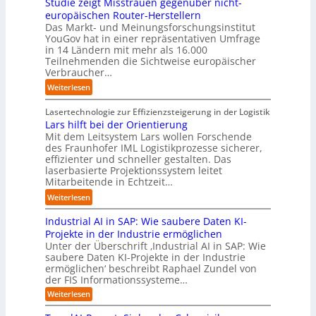
i
Studie zeigt Misstrauen gegenüber nicht-
u
x
f
c
m
v
europäischen Router-Herstellern
t
i
d
t
T
e
Das Markt- und Meinungsforschungsinstitut
s
s
i
o
e
r
YouGov hat in einer repräsentativen Umfrage
c
n
e
r
a
in 14 Ländern mit mehr als 16.000
s
h
a
Z
y
m
Teilnehmenden die Sichtweise europäischer
a
l
h
u
-
t
Verbraucher…
l
a
e
k
A
r
A
n
:
Weiterlesen
A
u
u
i
u
d
S
u
n
s
t
t
t
Lasertechnologie zur Effizienzsteigerung in der Logistik
t
f
b
t
o
u
Lars hilft bei der Orientierung
o
t
a
I
m
d
Mit dem Leitsystem Lars wollen Forschende
m
d
u
n
a
des Fraunhofer IML Logistikprozesse sicherer,
i
a
e
d
t
effizienter und schneller gestalten. Das
e
t
r
u
i
laserbasierte Projektionssystem leitet
z
i
I
s
o
Mitarbeitende in Echtzeit…
e
s
n
t
n
i
:
i
Weiterlesen
d
r
.
g
L
e
u
i
O
t
Industrial AI in SAP: Wie saubere Daten KI-
a
r
s
a
r
M
r
u
Projekte in der Industrie ermöglichen
t
l
g
i
s
n
Unter der Überschrift ‚Industrial AI in SAP: Wie
r
B
w
s
saubere Daten KI-Projekte in der Industrie
h
g
i
u
ä
s
ermöglichen‘ beschreibt Raphael Zundel von
i
s
e
s
c
t
der FIS Informationssysteme…
l
l
a
i
h
r
f
ö
:
Weiterlesen
u
n
s
a
I
t
s
t
e
t
n
u