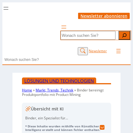
Newsletter abonnieren
Search
Newsletter
Search
LÖSUNGEN UND TECHNOLOGIEN
Home
»
Markt, Trends, Technik
»
Binder bereinigt
Produktportfolio mit Product Mining
Übersicht mit KI
Binder, ein Spezialist für
Rundsteckverbinder, hat seine
* Diese Inhalte wurden mithilfe von Künstlicher
Produktpalette mit der
Product-Mining-
Intelligenz erstellt und können Fehler enthalten.