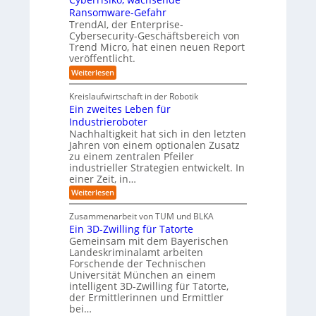
u
m
e
e
Ransomware-Gefahr
s
v
n
r
t
TrendAI, der Enterprise-
o
r
ü
O
Cybersecurity-Geschäftsbereich von
n
i
b
r
Trend Micro, hat einen neuen Report
a
F
e
veröffentlicht.
i
l
o
r
e
A
:
Weiterlesen
r
n
I
T
n
m
i
r
i
t
Kreislaufwirtschaft in der Robotik
w
n
e
c
i
Ein zweites Leben für
S
n
a
h
e
Industrieroboter
A
d
y
t
r
P
A
Nachhaltigkeit hat sich in den letzten
s
-
:
I
u
Jahren von einem optionalen Zusatz
b
W
-
e
n
zu einem zentralen Pfeiler
i
R
e
u
g
industrieller Strategien entwickelt. In
e
e
i
r
einer Zeit, in…
s
p
o
a
o
:
Weiterlesen
u
p
r
E
b
t
i
ä
Zusammenarbeit von TUM und BLKA
e
:
n
i
Ein 3D-Zwilling für Tatorte
r
S
z
s
e
i
Gemeinsam mit dem Bayerischen
w
c
D
n
Landeskriminalamt arbeiten
e
a
k
h
i
Forschende der Technischen
t
e
t
e
Universität München an einem
e
n
e
n
intelligent 3D-Zwilling für Tatorte,
n
d
s
R
der Ermittlerinnen und Ermittler
K
e
L
bei…
o
I
s
e