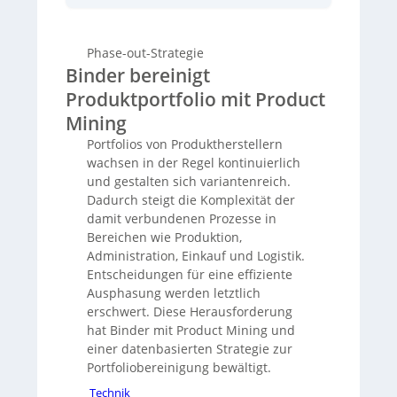
Software
von Soli optimiert, um Komplexität
und Transparenzprobleme zu bewältigen.
Die datenbasierte Methode ermöglicht
Phase-out-Strategie
fundierte Entscheidungen zur Ausphasung
Binder bereinigt
unwirtschaftlicher Produkte. Dies führte zu
besserer Planbarkeit, Ressourcennutzung
Produktportfolio mit Product
und reduzierten Lagerkosten, ohne die
Mining
Kundenzufriedenheit zu beeinträchtigen.
Der Fokus liegt nun auf wirtschaftlich und
Portfolios von Produktherstellern
strategisch wichtigen Kernprodukten, was
wachsen in der Regel kontinuierlich
langfristig zur Nachhaltigkeit und
und gestalten sich variantenreich.
Wettbewerbsfähigkeit beiträgt, indem die
Dadurch steigt die Komplexität der
Materialbeschaffung optimiert und
damit verbundenen Prozesse in
ökologische Vorteile erzielt werden.
Bereichen wie Produktion,
Administration, Einkauf und Logistik.
Entscheidungen für eine effiziente
Ausphasung werden letztlich
erschwert. Diese Herausforderung
hat Binder mit Product Mining und
einer datenbasierten Strategie zur
Portfoliobereinigung bewältigt.
Technik