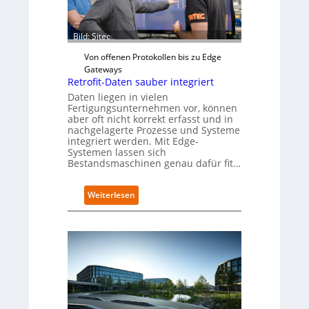
Bild: Sitec
Von offenen Protokollen bis zu Edge
Gateways
Retrofit-Daten sauber integriert
Daten liegen in vielen
Fertigungsunternehmen vor, können
aber oft nicht korrekt erfasst und in
nachgelagerte Prozesse und Systeme
integriert werden. Mit Edge-
Systemen lassen sich
Bestandsmaschinen genau dafür fit…
:
Weiterlesen
R
e
t
r
o
f
i
t
-