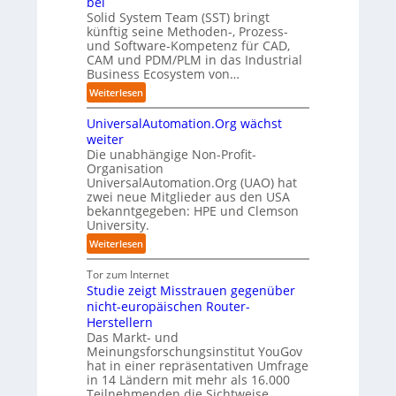
bei
f
C
n
i
f
i
Solid System Team (SST) bringt
ü
E
z
f
b
künftig seine Methoden-, Prozess-
s
r
O
e
p
e
und Software-Kompetenz für CAD,
r
d
n
u
n
CAM und PDM/PLM in das Industrial
u
e
t
n
Business Ecosystem von…
u
p
n
r
k
n
t
G
:
Weiterlesen
e
t
b
b
i
S
n
f
l
g
e
UniversalAutomation.Org wächst
o
i
ü
i
a
l
s
weiter
n
r
c
f
i
Die unabhängige Non-Profit-
e
D
p
k
a
Organisation
d
t
e
r
t
UniversalAutomation.Org (UAO) hat
c
S
z
u
a
a
zwei neue Mitglieder aus den USA
t
y
t
t
x
bekanntgegeben: HPE und Clemson
u
o
s
s
i
University.
f
r
t
c
s
d
y
e
:
Weiterlesen
h
n
i
-
m
U
l
a
e
A
T
n
Tor zum Internet
a
h
Z
u
e
i
Studie zeigt Misstrauen gegenüber
n
e
u
s
a
v
nicht-europäischen Router-
d
A
k
b
m
e
Herstellern
u
u
a
t
r
Das Markt- und
t
n
u
r
s
Meinungsforschungsinstitut YouGov
o
f
i
a
hat in einer repräsentativen Umfrage
m
t
t
in 14 Ländern mit mehr als 16.000
l
a
d
t
Teilnehmenden die Sichtweise
A