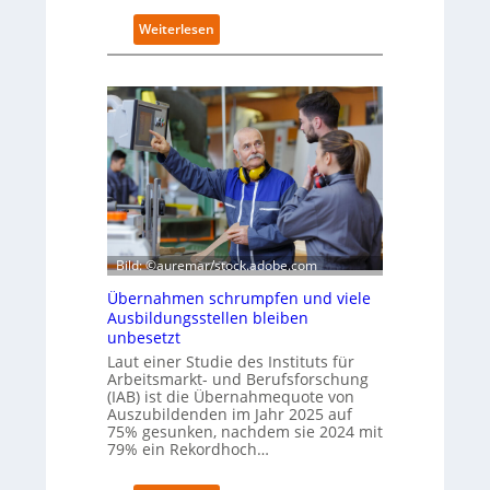
o
:
Weiterlesen
m
D
-
e
D
u
E
t
S
s
I
c
-
h
I
e
n
W
d
i
e
r
x
t
Bild: ©auremar/stock.adobe.com
a
s
u
Übernahmen schrumpfen und viele
c
f
Ausbildungsstellen bleiben
h
P
unbesetzt
a
l
Laut einer Studie des Instituts für
f
a
Arbeitsmarkt- und Berufsforschung
t
t
(IAB) ist die Übernahmequote von
z
z
Auszubildenden im Jahr 2025 auf
e
1
75% gesunken, nachdem sie 2024 mit
i
79% ein Rekordhoch…
7
g
t