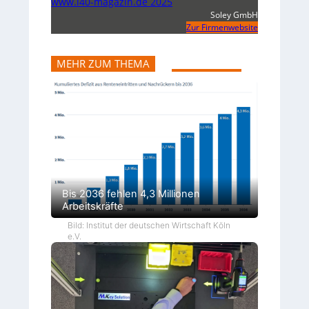
www.i40-magazin.de 2025
Soley GmbH
Zur Firmenwebsite
MEHR ZUM THEMA
Bis 2036 fehlen 4,3 Millionen
Arbeitskräfte
Bild: Institut der deutschen Wirtschaft Köln
e.V.