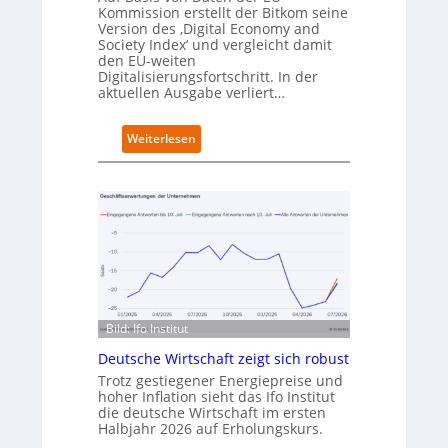
r
Kommission erstellt der Bitkom seine
ö
Version des ‚Digital Economy and
Society Index‘ und vergleicht damit
f
den EU-weiten
f
Digitalisierungsfortschritt. In der
n
aktuellen Ausgabe verliert…
e
t
n
:
Weiterlesen
e
D
u
e
e
u
n
t
C
s
a
c
m
h
p
l
u
a
s
n
Bild: Ifo Institut
d
i
Deutsche Wirtschaft zeigt sich robust
m
Trotz gestiegener Energiepreise und
B
hoher Inflation sieht das Ifo Institut
i
die deutsche Wirtschaft im ersten
t
Halbjahr 2026 auf Erholungskurs.
k