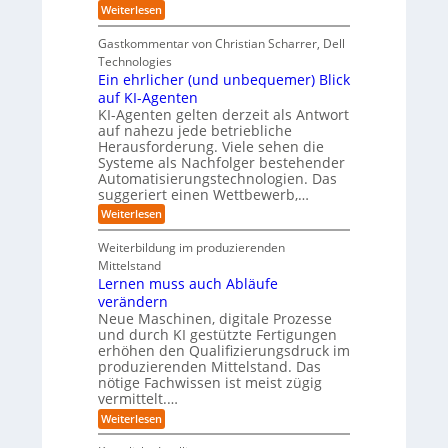
-
C
u
b
:
Weiterlesen
P
y
e
E
t
r
b
n
i
e
Gastkommentar von Christian Scharrer, Dell
o
e
f
n
r
j
r
Technologies
ü
3
e
-
r
r
Ein ehrlicher (und unbequemer) Blick
D
k
i
I
H
-
auf KI-Agenten
t
s
n
Z
e
KI-Agenten gelten derzeit als Antwort
e
i
d
w
r
auf nahezu jede betriebliche
i
k
u
i
s
n
o
Herausforderung. Viele sehen die
s
l
d
,
t
t
Systeme als Nachfolger bestehender
l
e
w
r
e
Automatisierungstechnologien. Das
i
r
a
i
n
suggeriert einen Wettbewerb,…
l
I
c
e
g
l
:
n
h
Weiterlesen
r
f
e
E
d
s
o
ü
i
u
e
r
b
r
Weiterbildung im produzierenden
n
s
n
o
T
n
Mittelstand
e
t
d
t
a
Lernen muss auch Abläufe
h
r
e
e
t
r
i
R
verändern
r
o
l
e
a
r
Neue Maschinen, digitale Prozesse
i
e
n
t
und durch KI gestützte Fertigungen
c
r
s
e
erhöhen den Qualifizierungsdruck im
h
m
o
produzierenden Mittelstand. Das
e
ö
m
nötige Fachwissen ist meist zügig
r
g
w
(
l
a
vermittelt.…
u
i
r
:
Weiterlesen
n
c
e
L
d
h
-
e