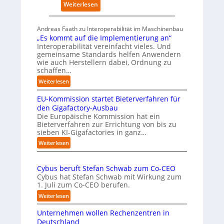
:
Weiterlesen
s
Ü
i
b
c
Andreas Faath zu Interoperabilität im Maschinenbau
e
h
„Es kommt auf die Implementierung an“
r
r
Interoperabilität vereinfacht vieles. Und
n
o
gemeinsame Standards helfen Anwendern
a
b
wie auch Herstellern dabei, Ordnung zu
h
u
schaffen…
m
s
:
Weiterlesen
e
t
„
n
EU-Kommission startet Bieterverfahren für
E
s
s
den Gigafactory-Ausbau
c
k
Die Europäische Kommission hat ein
h
Bieterverfahren zur Errichtung von bis zu
o
r
sieben KI-Gigafactories in ganz…
m
u
m
:
Weiterlesen
m
t
E
p
a
U
f
u
Cybus beruft Stefan Schwab zum Co-CEO
-
f
e
Cybus hat Stefan Schwab mit Wirkung zum
K
d
n
1. Juli zum Co-CEO berufen.
o
i
u
m
:
Weiterlesen
e
n
m
C
I
i
d
Unternehmen wollen Rechenzentren in
y
m
s
v
b
Deutschland