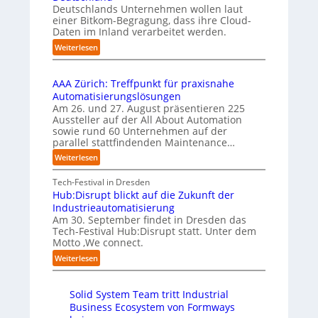
p
s
i
u
Deutschlands Unternehmen wollen laut
l
i
e
einer Bitkom-Begragung, dass ihre Cloud-
s
e
o
Daten im Inland verarbeitet werden.
b
l
m
n
e
e
:
Weiterlesen
e
s
r
A
U
n
t
u
u
n
t
a
f
AAA Zürich: Treffpunkt für praxisnahe
t
s
i
r
t
Automatisierungslösungen
e
b
e
t
S
Am 26. und 27. August präsentieren 225
r
i
r
e
t
Aussteller auf der All About Automation
n
l
u
t
e
sowie rund 60 Unternehmen auf der
e
d
n
B
f
parallel stattfindenden Maintenance…
h
g
u
i
a
m
:
Weiterlesen
a
n
e
n
e
A
n
g
t
S
n
A
Tech-Festival in Dresden
“
s
e
c
w
A
Hub:Disrupt blickt auf die Zukunft der
r
s
h
o
Z
Industrieautomatisierung
v
t
w
l
ü
Am 30. September findet in Dresden das
e
e
a
l
r
Tech-Festival Hub:Disrupt statt. Unter dem
r
l
b
e
Motto ‚We connect.
i
f
z
l
n
c
:
Weiterlesen
a
u
e
R
h
H
h
m
n
e
:
u
r
C
b
c
T
Solid System Team tritt Industrial
b
e
o
h
l
r
Business Ecosystem von Formways
:
n
-
e
e
e
D