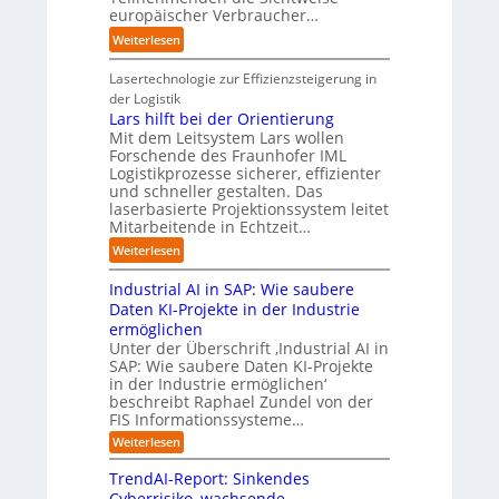
t
e
europäischer Verbraucher…
I
u
i
r
n
t
:
Weiterlesen
s
I
d
o
S
i
n
u
m
t
Lasertechnologie zur Effizienzsteigerung in
e
d
s
a
u
der Logistik
r
u
t
t
d
Lars hilft bei der Orientierung
u
s
r
i
i
Mit dem Leitsystem Lars wollen
n
t
i
o
e
Forschende des Fraunhofer IML
g
r
a
n
Logistikprozesse sicherer, effizienter
z
s
i
l
.
und schneller gestalten. Das
e
l
e
B
O
laserbasierte Projektionssystem leitet
i
ö
a
u
r
Mitarbeitende in Echtzeit…
g
s
u
s
g
t
:
Weiterlesen
u
t
i
w
M
L
n
o
n
ä
i
Industrial AI in SAP: Wie saubere
a
g
m
e
c
s
r
Daten KI-Projekte in der Industrie
e
a
s
h
s
s
ermöglichen
n
t
s
s
t
h
Unter der Überschrift ‚Industrial AI in
i
E
t
r
i
SAP: Wie saubere Daten KI-Projekte
s
c
w
a
in der Industrie ermöglichen‘
l
i
o
e
u
beschreibt Raphael Zundel von der
f
e
s
i
e
FIS Informationssysteme…
t
r
y
t
n
b
:
Weiterlesen
u
s
e
g
I
e
n
t
r
n
e
i
TrendAI-Report: Sinkendes
g
d
e
g
d
Cyberrisiko, wachsende