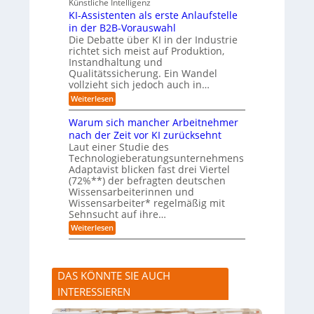
u
Künstliche Intelligenz
e
G
r
n
n
e
KI-Assistenten als erste Anlaufstelle
n
b
f
in der B2B-Vorauswahl
e
e
a
n
Die Debatte über KI in der Industrie
q
h
m
richtet sich meist auf Produktion,
u
r
u
e
Instandhaltung und
s
m
Qualitätssicherung. Ein Wandel
s
e
vollzieht sich jedoch auch in…
a
r
u
:
Weiterlesen
)
c
K
B
h
I
l
Warum sich mancher Arbeitnehmer
A
-
i
nach der Zeit vor KI zurücksehnt
b
A
c
l
Laut einer Studie des
s
k
ä
Technologieberatungsunternehmens
s
a
u
i
Adaptavist blicken fast drei Viertel
u
f
s
f
(72%**) der befragten deutschen
e
t
K
Wissensarbeiterinnen und
v
e
I
Wissensarbeiter* regelmäßig mit
e
n
-
Sehnsucht auf ihre…
r
t
A
ä
e
:
g
Weiterlesen
n
n
W
e
d
a
a
n
e
l
r
t
r
s
u
e
n
DAS KÖNNTE SIE AUCH
e
m
n
r
s
INTERESSIEREN
s
i
t
c
e