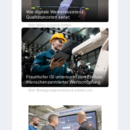
Wie digitale Werkerassistenz
Qualitätskosten senkt
Bild: MKey Solution GmbH
Fraunhofer ISI untersucht den Einfluss
menschenzentrierter Wertschöpfung
Bild: ©eakgrungenerd/stock.adobe.com