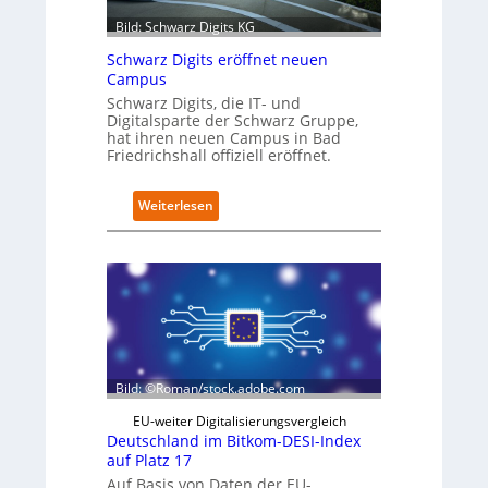
D
Bild: Schwarz Digits KG
a
t
Schwarz Digits eröffnet neuen
e
Campus
n
Schwarz Digits, die IT- und
s
Digitalsparte der Schwarz Gruppe,
a
hat ihren neuen Campus in Bad
u
Friedrichshall offiziell eröffnet.
b
e
:
Weiterlesen
r
S
i
c
n
h
t
w
e
a
g
r
r
z
i
D
e
i
r
Bild: ©Roman/stock.adobe.com
g
t
i
EU-weiter Digitalisierungsvergleich
t
Deutschland im Bitkom-DESI-Index
s
auf Platz 17
e
Auf Basis von Daten der EU-