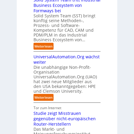
f
-
h
b
r
Business Ecosystem von
:
ü
C
e
e
e
D
Formways bei
r
E
n
f
n
i
Solid System Team (SST) bringt
d
O
z
f
u
künftig seine Methoden-,
s
e
e
p
n
Prozess- und Software-
r
n
n
u
Kompetenz für CAD, CAM und
b
u
G
t
n
PDM/PLM in das Industrial
p
e
i
r
k
Business Ecosystem von…
t
g
s
e
t
b
:
a
Weiterlesen
e
n
f
l
S
f
t
i
ü
i
UniversalAutomation.Org wächst
o
a
z
n
r
c
l
c
weiter
t
D
p
k
i
t
Die unabhängige Non-Profit-
e
r
t
Organisation
d
o
u
a
a
UniversalAutomation.Org (UAO)
S
r
t
x
hat zwei neue Mitglieder aus
u
y
y
s
i
den USA bekanntgegeben: HPE
f
s
-
c
s
und Clemson University.
d
t
A
h
n
i
e
u
:
Weiterlesen
l
a
e
m
s
U
a
h
Z
T
b
n
Tor zum Internet
n
e
u
e
a
i
Studie zeigt Misstrauen
d
A
k
a
u
v
gegenüber nicht-europäischen
u
u
m
e
Router-Herstellern
t
n
t
r
Das Markt- und
o
f
r
s
Meinungsforschungsinstitut