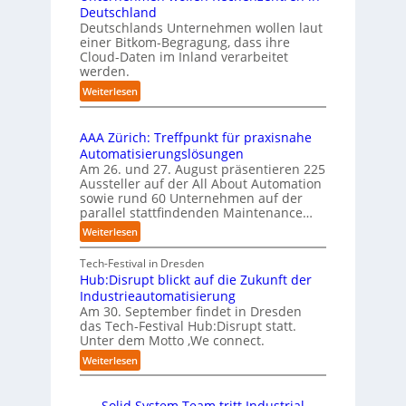
p
s
e
b
Deutschland
l
i
l
u
Deutschlands Unternehmen wollen laut
e
o
e
einer Bitkom-Begragung, dass ihre
s
m
n
Cloud-Daten im Inland verarbeitet
b
A
e
s
werden.
e
u
n
t
r
s
:
Weiterlesen
t
a
u
U
b
i
r
f
n
i
e
t
t
AAA Zürich: Treffpunkt für praxisnahe
t
l
r
e
S
Automatisierungslösungen
e
d
u
t
t
Am 26. und 27. August präsentieren 225
r
u
n
B
e
Aussteller auf der All About Automation
n
g
n
i
f
sowie rund 60 Unternehmen auf der
e
a
g
e
a
parallel stattfindenden Maintenance…
h
n
s
t
n
m
:
Weiterlesen
“
s
e
S
e
A
r
t
c
n
A
Tech-Festival in Dresden
v
e
h
w
A
Hub:Disrupt blickt auf die Zukunft der
e
l
w
o
Z
Industrieautomatisierung
r
l
a
l
ü
Am 30. September findet in Dresden
f
e
b
l
r
das Tech-Festival Hub:Disrupt statt.
a
z
n
e
Unter dem Motto ‚We connect.
i
h
u
b
n
c
:
Weiterlesen
r
m
l
R
h
H
e
C
e
e
:
u
n
o
c
i
T
Solid System Team tritt Industrial
b