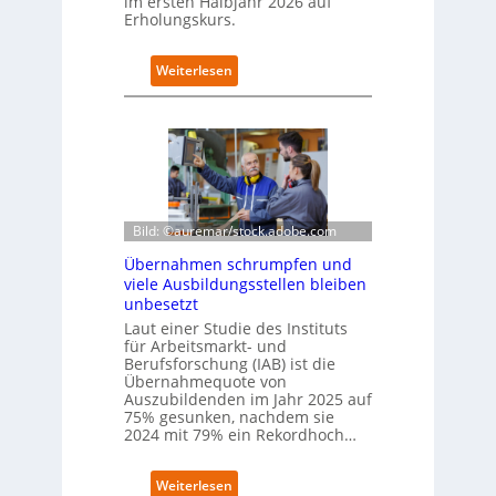
im ersten Halbjahr 2026 auf
B
Erholungskurs.
i
t
k
:
Weiterlesen
o
D
m
e
-
u
D
t
E
s
S
c
I
h
-
e
Bild: ©auremar/stock.adobe.com
I
W
Übernahmen schrumpfen und
n
i
viele Ausbildungsstellen bleiben
d
r
unbesetzt
e
t
x
Laut einer Studie des Instituts
s
a
für Arbeitsmarkt- und
c
Berufsforschung (IAB) ist die
u
h
Übernahmequote von
f
a
Auszubildenden im Jahr 2025 auf
P
f
75% gesunken, nachdem sie
l
t
2024 mit 79% ein Rekordhoch…
a
z
t
e
z
:
Weiterlesen
i