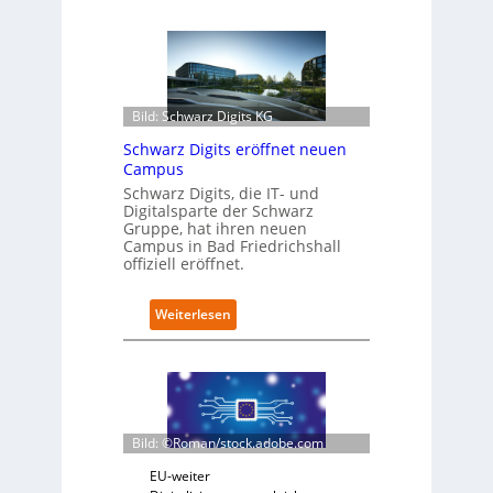
e
t
r
o
f
i
Bild: Schwarz Digits KG
t
Schwarz Digits eröffnet neuen
-
Campus
D
a
Schwarz Digits, die IT- und
Digitalsparte der Schwarz
t
Gruppe, hat ihren neuen
e
Campus in Bad Friedrichshall
n
offiziell eröffnet.
s
a
u
:
Weiterlesen
b
S
e
c
r
h
i
w
n
a
t
r
Bild: ©Roman/stock.adobe.com
e
z
g
D
EU-weiter
r
i