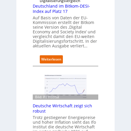
Digitalisierungsvergleich
i
g
Deutschland im Bitkom-DESI-
e
i
Index auf Platz 17
r
t
Auf Basis von Daten der EU-
t
s
Kommission erstellt der Bitkom
e
seine Version des ‚Digital
r
Economy and Society Index‘ und
vergleicht damit den EU-weiten
ö
Digitalisierungsfortschritt. In der
f
aktuellen Ausgabe verliert…
f
n
e
:
Weiterlesen
t
D
n
e
e
u
u
t
e
s
n
c
C
h
Bild: Ifo Institut
a
l
m
Deutsche Wirtschaft zeigt sich
a
p
robust
n
u
d
Trotz gestiegener Energiepreise
s
und hoher Inflation sieht das Ifo
i
Institut die deutsche Wirtschaft
m