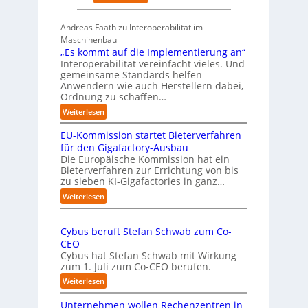
1
Ü
g
7
b
t
Andreas Faath zu Interoperabilität im
e
s
Maschinenbau
r
i
„Es kommt auf die Implementierung an“
n
c
Interoperabilität vereinfacht vieles. Und
a
h
gemeinsame Standards helfen
h
r
Anwendern wie auch Herstellern dabei,
m
o
Ordnung zu schaffen…
e
b
:
Weiterlesen
n
u
„
s
s
EU-Kommission startet Bieterverfahren
E
c
t
s
für den Gigafactory-Ausbau
h
k
Die Europäische Kommission hat ein
r
Bieterverfahren zur Errichtung von bis
o
u
zu sieben KI-Gigafactories in ganz…
m
m
m
:
Weiterlesen
p
t
E
f
a
U
e
u
Cybus beruft Stefan Schwab zum Co-
-
f
n
CEO
K
d
u
Cybus hat Stefan Schwab mit Wirkung
o
i
n
zum 1. Juli zum Co-CEO berufen.
m
e
d
m
:
Weiterlesen
I
i
v
C
m
s
i
Unternehmen wollen Rechenzentren in
y