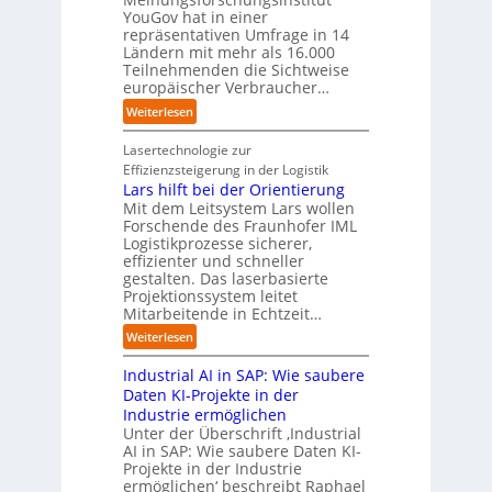
m
t
i
a
YouGov hat in einer
a
d
t
repräsentativen Umfrage in 14
l
t
e
t
Ländern mit mehr als 16.000
A
i
r
Teilnehmenden die Sichtweise
I
u
s
europäischer Verbraucher…
I
n
t
i
n
d
o
:
Weiterlesen
e
d
u
m
S
r
u
s
a
t
Lasertechnologie zur
u
s
t
t
u
Effizienzsteigerung in der Logistik
n
t
r
i
d
Lars hilft bei der Orientierung
g
r
i
o
i
Mit dem Leitsystem Lars wollen
s
i
a
n
e
Forschende des Fraunhofer IML
l
e
l
.
Logistikprozesse sicherer,
z
ö
a
B
O
effizienter und schneller
e
s
u
u
r
gestalten. Das laserbasierte
i
u
t
s
Projektionssystem leitet
g
g
n
o
Mitarbeitende in Echtzeit…
i
w
t
g
m
n
ä
M
:
Weiterlesen
e
a
e
c
i
L
n
t
s
h
s
Industrial AI in SAP: Wie saubere
a
i
s
s
s
r
Daten KI-Projekte in der
s
E
t
t
s
Industrie ermöglichen
i
c
w
r
h
Unter der Überschrift ‚Industrial
e
o
e
a
i
AI in SAP: Wie saubere Daten KI-
r
s
i
u
Projekte in der Industrie
l
u
y
t
e
ermöglichen‘ beschreibt Raphael
f