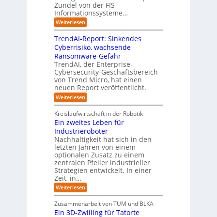
n
s
e
Zundel von der FIS
n
t
g
t
r
Informationssysteme…
g
b
e
e
e
:
Weiterlesen
m
I
g
i
n
v
e
TrendAI-Report: Sinkendes
d
d
o
n
e
Cyberrisiko, wachsende
u
n
ü
r
Ransomware-Gefahr
s
F
b
t
O
TrendAI, der Enterprise-
o
r
e
r
Cybersecurity-Geschäftsbereich
i
r
r
von Trend Micro, hat einen
i
a
m
neuen Report veröffentlicht.
n
e
l
w
i
n
A
:
Weiterlesen
a
I
c
T
t
y
i
r
h
i
Kreislaufwirtschaft in der Robotik
n
e
s
t
e
Ein zweites Leben für
S
n
b
-
r
Industrieroboter
A
d
e
e
u
P
A
Nachhaltigkeit hat sich in den
i
:
I
u
n
letzten Jahren von einem
W
-
r
g
optionalen Zusatz zu einem
i
R
o
zentralen Pfeiler industrieller
e
e
Strategien entwickelt. In einer
p
s
p
Zeit, in…
ä
a
o
u
r
i
:
Weiterlesen
b
t
E
s
e
:
i
c
Zusammenarbeit von TUM und BLKA
r
S
n
h
Ein 3D-Zwilling für Tatorte
e
i
z