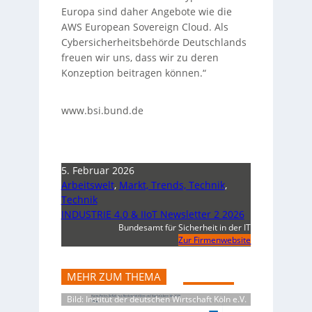
Europa sind daher Angebote wie die
AWS European Sovereign Cloud. Als
Cybersicherheitsbehörde Deutschlands
freuen wir uns, dass wir zu deren
Konzeption beitragen können.“
www.bsi.bund.de
5. Februar 2026
Arbeitswelt
,
Markt, Trends, Technik
,
Technik
INDUSTRIE 4.0 & IIoT Newsletter 2 2026
Bundesamt für Sicherheit in der IT
Zur Firmenwebsite
MEHR ZUM THEMA
Bild: Institut der deutschen Wirtschaft Köln e.V.