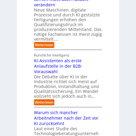
m
o
r
t
verändern
ö
m
l
e
Neue Maschinen, digitale
g
w
i
l
a
Prozesse und durch KI gestützte
c
i
r
Fertigungen erhöhen den
h
c
e
Qualifizierungsdruck im
e
h
-
produzierenden Mittelstand. Das
r
e
G
(
nötige Fachwissen ist meist zügig
n
e
u
vermittelt.…
f
n
a
:
Weiterlesen
d
h
L
u
r
e
n
Künstliche Intelligenz
r
b
KI-Assistenten als erste
n
e
Anlaufstelle in der B2B-
e
q
n
Vorauswahl
u
m
e
Die Debatte über KI in der
u
m
Industrie richtet sich meist auf
s
e
Produktion, Instandhaltung und
s
r
Qualitätssicherung. Ein Wandel
a
)
vollzieht sich jedoch auch in…
u
B
c
l
:
Weiterlesen
h
i
K
A
c
I
Warum sich mancher
b
k
-
l
Arbeitnehmer nach der Zeit vor
a
A
ä
u
KI zurücksehnt
s
u
f
s
Laut einer Studie des
f
K
i
Technologieberatungsunterneh
e
I
s