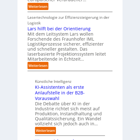
t
e
t
b
:
Weiterlesen
n
f
l
S
i
ü
i
t
Lasertechnologie zur Effizienzsteigerung in der
n
r
c
u
Logistik
D
p
k
d
Lars hilft bei der Orientierung
e
r
t
i
Mit dem Leitsystem Lars wollen
u
a
a
e
Forschende des Fraunhofer IML
t
x
u
Logistikprozesse sicherer, effizienter
z
s
i
f
und schneller gestalten. Das
e
c
s
laserbasierte Projektionssystem leitet
d
i
h
n
Mitarbeitende in Echtzeit…
i
g
l
a
e
t
:
Weiterlesen
a
h
Z
M
L
n
e
u
i
a
d
A
k
s
Künstliche Intelligenz
r
u
u
s
KI-Assistenten als erste
s
t
n
t
h
Anlaufstelle in der B2B-
o
f
r
i
Vorauswahl
m
t
a
l
Die Debatte über KI in der
a
d
u
f
Industrie richtet sich meist auf
t
e
e
Produktion, Instandhaltung und
t
i
r
n
Qualitätssicherung. Ein Wandel
b
s
I
g
vollzieht sich jedoch auch in…
e
i
n
e
i
:
Weiterlesen
e
d
g
d
K
r
u
e
e