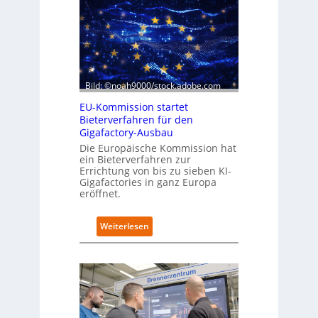
k
o
m
m
t
a
Bild: ©noah9000/stock.adobe.com
u
f
EU-Kommission startet
d
Bieterverfahren für den
i
Gigafactory-Ausbau
e
Die Europäische Kommission hat
I
ein Bieterverfahren zur
m
Errichtung von bis zu sieben KI-
p
Gigafactories in ganz Europa
l
eröffnet.
e
m
:
Weiterlesen
e
E
n
U
t
-
i
K
e
o
r
m
u
m