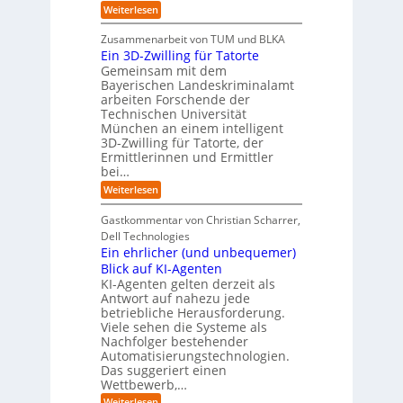
n
s
y
u
r
:
Weiterlesen
g
a
b
t
s
E
s
m
e
:
i
b
f
Zusammenarbeit von TUM und BLKA
m
r
S
n
e
l
e
Ein 3D-Zwilling für Tatorte
e
i
z
ä
n
i
D
n
Gemeinsam mit dem
w
c
b
a
k
Bayerischen Landeskriminalamt
e
h
r
t
e
i
arbeiten Forschende der
e
i
e
n
t
Technischen Universität
n
n
d
e
München an einem intelligent
g
K
e
s
e
3D-Zwilling für Tatorte, der
I
s
L
n
-
C
Ermittlerinnen und Ermittler
e
P
y
bei…
b
r
b
e
:
Weiterlesen
o
e
n
E
j
r
f
i
e
r
Gastkommentar von Christian Scharrer,
ü
n
k
i
r
Dell Technologies
3
t
s
I
Ein ehrlicher (und unbequemer)
D
e
i
n
-
Blick auf KI-Agenten
i
k
d
Z
n
o
KI-Agenten gelten derzeit als
u
w
d
,
Antwort auf nahezu jede
s
i
e
w
t
betriebliche Herausforderung.
l
r
a
r
Viele sehen die Systeme als
l
I
c
i
Nachfolger bestehender
i
n
h
e
n
Automatisierungstechnologien.
d
s
r
g
Das suggeriert einen
u
e
o
f
s
n
Wettbewerb,…
b
ü
t
d
o
:
Weiterlesen
r