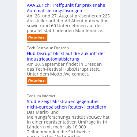
k
t
AAA Zürich: Treffpunkt für praxisnahe
t
o
S
Automatisierungslösungen
e
m
t
Am 26. und 27. August präsentieren 225
r
-
e
Aussteller auf der All About Automation
n
f
D
sowie rund 60 Unternehmen auf der
e
a
parallel stattfindenden Maintenance…
E
h
n
S
m
:
Weiterlesen
S
e
I
A
c
n
-
A
Tech-Festival in Dresden
h
w
I
A
Hub:Disrupt blickt auf die Zukunft der
w
o
Z
n
Industrieautomatisierung
a
l
ü
d
Am 30. September findet in Dresden
b
l
r
das Tech-Festival Hub:Disrupt statt.
e
z
e
Unter dem Motto ‚We connect.
i
x
u
n
c
a
:
Weiterlesen
m
R
h
H
u
C
e
:
u
f
o
c
T
Tor zum Internet
b
P
-
h
r
Studie zeigt Misstrauen gegenüber
:
l
C
e
e
D
nicht-europäischen Router-Herstellern
a
E
n
f
i
Das Markt- und
t
O
z
f
Meinungsforschungsinstitut YouGov hat
s
z
e
p
in einer repräsentativen Umfrage in 14
r
1
n
u
Ländern mit mehr als 16.000
u
7
t
n
Teilnehmenden die Sichtweise
p
r
k
europäischer Verbraucher…