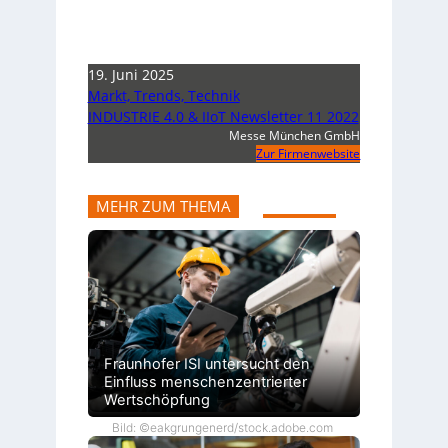
19. Juni 2025
Markt, Trends, Technik
INDUSTRIE 4.0 & IIoT Newsletter 11 2022
Messe München GmbH
Zur Firmenwebsite
MEHR ZUM THEMA
Fraunhofer ISI untersucht den
Einfluss menschenzentrierter
Wertschöpfung
Bild: ©eakgrungenerd/stock.adobe.com