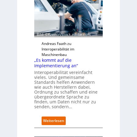
Bild: ©Kzenon/stock.adobe.com
Andreas Faath zu
Interoperabilität im
Maschinenbau
„Es kommt auf die
Implementierung an“
Interoperabilität vereinfacht
vieles. Und gemeinsame
Standards helfen Anwendern
wie auch Herstellern dabei,
Ordnung zu schaffen und eine
übergeordnete Sprache zu
finden, um Daten nicht nur zu
senden, sondern…
:
Weiterlesen
„
E
s