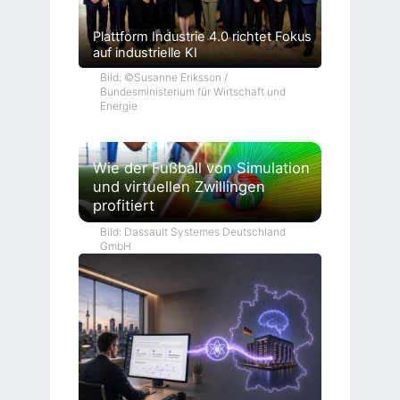
Plattform Industrie 4.0 richtet Fokus
auf industrielle KI
Bild: ©Susanne Eriksson /
Bundesministerium für Wirtschaft und
Energie
Wie der Fußball von Simulation
und virtuellen Zwillingen
profitiert
Bild: Dassault Systemes Deutschland
GmbH