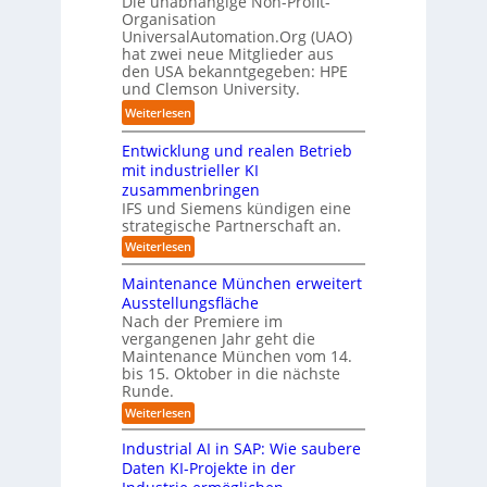
Die unabhängige Non-Profit-
t
s
r
Organisation
d
e
t
A
UniversalAutomation.Org (UAO)
S
r
e
r
hat zwei neue Mitglieder aus
y
-
den USA bekanntgegeben: HPE
l
b
s
H
und Clemson University.
l
e
t
e
e
i
e
:
Weiterlesen
r
i
t
m
U
s
n
n
T
Entwicklung und realen Betrieb
n
t
d
e
e
i
mit industrieller KI
e
e
h
a
v
zusammenbringen
l
r
m
m
e
IFS und Siemens kündigen eine
l
B
e
t
r
strategische Partnerschaft an.
e
2
r
r
s
:
Weiterlesen
r
B
n
i
a
E
n
-
a
n
t
l
Maintenance München erweitert
t
V
c
t
A
Ausstellungsfläche
w
o
h
I
u
Nach der Premiere im
i
r
d
n
t
vergangenen Jahr geht die
c
a
e
d
o
k
Maintenance München vom 14.
u
r
l
u
m
bis 15. Oktober in die nächste
u
s
Z
s
a
Runde.
n
w
e
t
t
:
Weiterlesen
g
a
i
r
i
M
u
h
t
a
i
n
o
Industrial AI in SAP: Wie saubere
i
l
v
d
a
n
Daten KI-Projekte in der
n
r
o
l
.