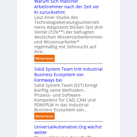
Warum sich mancher
I
u
s
n
r
-
Arbeitnehmer nach der Zeit vor
n
t
ü
O
A
KI zurücksehnt
g
r
b
r
s
Laut einer Studie des
s
i
e
i
s
Technologieberatungsunterneh
l
e
r
e
mens Adaptavist blicken fast drei
i
ö
a
n
n
Viertel (72%**) der befragten
s
s
u
i
t
deutschen Wissensarbeiterinnen
t
u
t
c
i
und Wissensarbeiter*
e
n
o
h
regelmäßig mit Sehnsucht auf
e
n
g
m
t
ihre…
r
t
e
a
-
u
e
:
Weiterlesen
n
t
e
n
n
W
i
u
g
a
Solid System Team tritt Industrial
a
s
r
l
r
Business Ecosystem von
i
o
s
u
Formways bei
e
p
e
m
Solid System Team (SST) bringt
r
ä
r
s
künftig seine Methoden-,
u
i
s
Prozess- und Software-
i
n
s
Kompetenz für CAD, CAM und
t
c
g
c
PDM/PLM in das Industrial
e
h
h
Business Ecosystem von…
A
m
e
n
a
:
Weiterlesen
n
l
n
S
R
a
c
UniversalAutomation.Org wächst
o
o
u
h
l
weiter
u
f
e
i