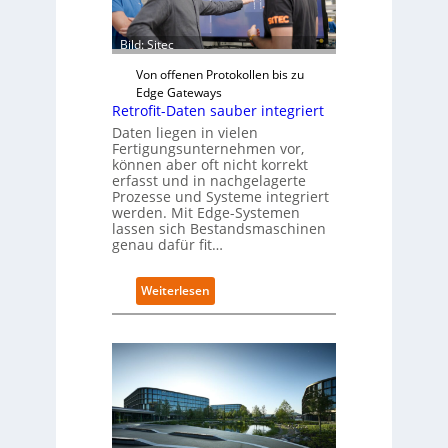
n
i
g
s
a
Bild: Sitec
s
n
i
“
Von offenen Protokollen bis zu
o
Edge Gateways
n
Retrofit-Daten sauber integriert
s
Daten liegen in vielen
t
Fertigungsunternehmen vor,
a
können aber oft nicht korrekt
r
erfasst und in nachgelagerte
t
Prozesse und Systeme integriert
e
werden. Mit Edge-Systemen
lassen sich Bestandsmaschinen
t
genau dafür fit…
B
i
e
:
Weiterlesen
t
R
e
e
r
t
v
r
e
o
r
f
f
i
a
t
h