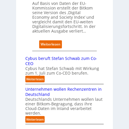
e
Auf Basis von Daten der EU-
a
r
Kommission erstellt der Bitkom
u
ö
seine Version des ‚Digital
f
Economy and Society Index‘ und
f
vergleicht damit den EU-weiten
Digitalisierungsfortschritt. In der
n
aktuellen Ausgabe verliert…
e
t
n
:
Weiterlesen
e
D
u
e
e
Cybus beruft Stefan Schwab zum Co-
u
n
CEO
t
C
Cybus hat Stefan Schwab mit Wirkung
s
zum 1. Juli zum Co-CEO berufen.
a
c
m
:
Weiterlesen
h
p
C
l
u
Unternehmen wollen Rechenzentren in
y
a
s
b
Deutschland
n
u
Deutschlands Unternehmen wollen laut
d
einer Bitkom-Begragung, dass ihre
s
i
Cloud-Daten im Inland verarbeitet
b
m
werden.
e
B
r
:
Weiterlesen
i
u
U
t
f
n