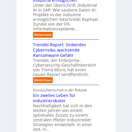
Industrie ermöglichen
t
e
r
B
O
e
a
Unter der Überschrift ‚Industrial
K
u
n
r
l
AI in SAP: Wie saubere Daten KI-
I
a
e
s
g
Projekte in der Industrie
n
n
z
i
w
ermöglichen‘ beschreibt Raphael
c
B
u
n
ä
Zundel von der FIS
e
e
r
e
Informationssysteme…
c
M
t
ü
s
ü
h
r
:
Weiterlesen
n
c
i
s
s
I
c
e
k
n
E
t
TrendAI-Report: Sinkendes
h
b
d
s
c
w
Cyberrisiko, wachsende
e
m
u
e
o
e
n
i
Ransomware-Gefahr
s
h
e
s
t
i
t
TrendAI, der Enterprise-
r
n
i
y
r
t
Cybersecurity-Geschäftsbereich
w
n
i
t
s
e
von Trend Micro, hat einen
e
d
a
t
r
neuen Report veröffentlicht.
i
u
l
e
t
s
A
:
Weiterlesen
e
t
m
I
T
r
r
i
r
v
Kreislaufwirtschaft in der Robotik
t
i
n
e
o
Ein zweites Leben für
A
e
S
n
n
u
l
Industrieroboter
A
d
F
s
l
P
A
Nachhaltigkeit hat sich in den
s
e
o
:
I
letzten Jahren von einem
t
r
W
-
r
optionalen Zusatz zu einem
e
K
i
R
m
zentralen Pfeiler industrieller
l
I
e
e
w
l
Strategien entwickelt. In einer
z
s
p
u
a
u
Zeit, in…
a
o