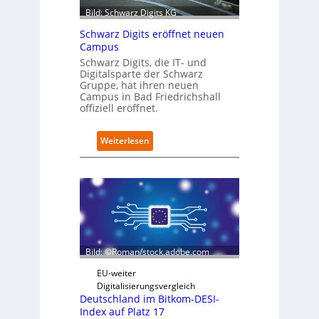
-
r
Bild: Schwarz Digits KG
D
e
a
Schwarz Digits eröffnet neuen
n
t
Campus
f
e
Schwarz Digits, die IT- und
ü
n
Digitalsparte der Schwarz
r
s
Gruppe, hat ihren neuen
d
a
Campus in Bad Friedrichshall
e
u
offiziell eröffnet.
n
b
G
e
i
:
Weiterlesen
r
g
S
i
a
c
n
f
h
t
a
w
e
c
a
g
t
r
r
o
z
i
r
D
e
Bild: ©Roman/stock.adobe.com
y
i
r
-
g
t
EU-weiter
A
i
Digitalisierungsvergleich
u
t
Deutschland im Bitkom-DESI-
s
s
Index auf Platz 17
b