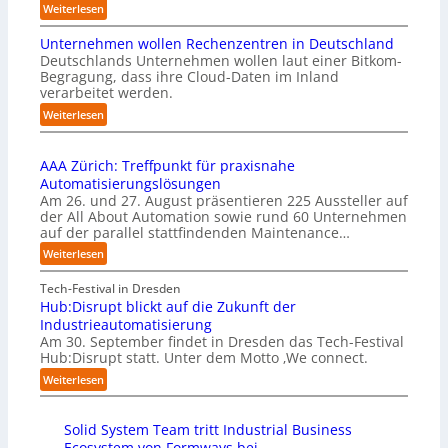
i
m
:
Weiterlesen
e
m
C
I
i
Unternehmen wollen Rechenzentren in Deutschland
y
m
s
Deutschlands Unternehmen wollen laut einer Bitkom-
b
p
s
Begragung, dass ihre Cloud-Daten im Inland
u
l
i
verarbeitet werden.
s
e
o
b
:
Weiterlesen
m
n
e
U
e
s
r
n
n
t
u
AAA Zürich: Treffpunkt für praxisnahe
t
t
a
f
Automatisierungslösungen
e
i
r
t
Am 26. und 27. August präsentieren 225 Aussteller auf
r
e
t
S
der All About Automation sowie rund 60 Unternehmen
n
r
e
t
auf der parallel stattfindenden Maintenance…
e
u
t
e
h
:
Weiterlesen
n
B
f
m
A
g
i
a
e
A
Tech-Festival in Dresden
a
e
n
n
A
Hub:Disrupt blickt auf die Zukunft der
n
t
S
w
Z
Industrieautomatisierung
“
e
c
o
ü
Am 30. September findet in Dresden das Tech-Festival
r
h
l
r
Hub:Disrupt statt. Unter dem Motto ‚We connect.
v
w
l
i
:
e
Weiterlesen
a
e
c
H
r
b
n
h
u
f
z
R
:
Solid System Team tritt Industrial Business
b
a
u
e
T
Ecosystem von Formways bei
:
h