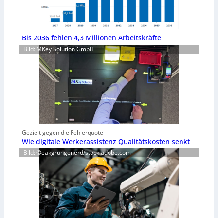
Bis 2036 fehlen 4,3 Millionen Arbeitskräfte
Bild: MKey Solution GmbH
Gezielt gegen die Fehlerquote
Wie digitale Werkerassistenz Qualitätskosten senkt
Bild: ©eakgrungenerd/stock.adobe.com