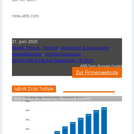
new.abb.com
21. Juni 2025
Markt, Trends, Technik
,
Menschen & Meinungen
,
News&Normen
,
Schaltschrankbau
INDUSTRIE 4.0 & IIoT Newsletter 10 2025
ABB Stotz-Kontakt GmbH
Zur Firmenwebsite
MEHR ZUM THEMA
Bild: Institut der deutschen Wirtschaft Köln e.V.