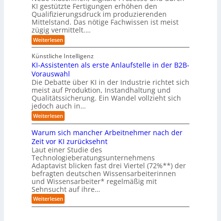
e
a
e
b
h
KI gestützte Fertigungen erhöhen den
r
r
t
o
r
s
l
Qualifizierungsdruck im produzierenden
I
o
t
e
i
s
Mittelstand. Das nötige Fachwissen ist meist
n
r
e
n
c
t
d
zügig vermittelt.…
t
r
d
h
u
e
e
:
e
Weiterlesen
e
s
l
L
R
r
t
e
l
a
(
Künstliche Intelligenz
r
r
n
u
e
i
KI-Assistenten als erste Anlaufstelle in der B2B-
n
s
n
e
r
Vorauswahl
e
o
d
e
n
n
m
u
Die Debatte über KI in der Industrie richtet sich
r
m
w
n
meist auf Produktion, Instandhaltung und
m
u
a
b
Qualitätssicherung. Ein Wandel vollzieht sich
ö
s
r
e
g
jedoch auch in…
s
e
q
l
a
:
-
Weiterlesen
u
i
u
K
G
e
c
c
I
e
m
Warum sich mancher Arbeitnehmer nach der
h
h
-
f
e
e
Zeit vor KI zurücksehnt
A
A
a
r
n
Laut einer Studie des
b
s
h
)
l
Technologieberatungsunternehmens
s
r
B
ä
i
l
Adaptavist blicken fast drei Viertel (72%**) der
u
s
i
befragten deutschen Wissensarbeiterinnen
f
t
c
und Wissensarbeiter* regelmäßig mit
e
e
k
Sehnsucht auf ihre…
v
n
a
e
t
:
u
Weiterlesen
r
e
W
f
ä
n
a
K
n
a
r
I