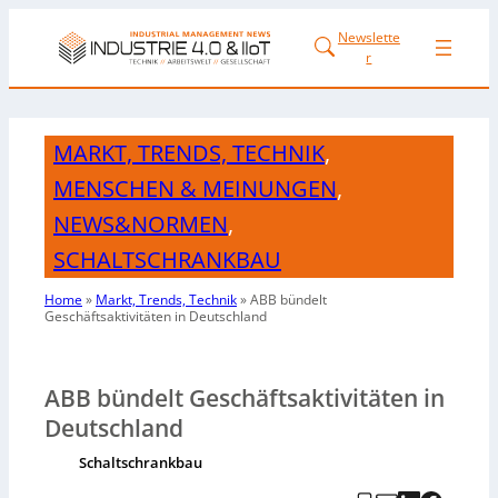
Newslette
r
MARKT, TRENDS, TECHNIK
,
MENSCHEN & MEINUNGEN
,
NEWS&NORMEN
,
SCHALTSCHRANKBAU
Home
»
Markt, Trends, Technik
»
ABB bündelt
Geschäftsaktivitäten in Deutschland
ABB bündelt Geschäftsaktivitäten in
Deutschland
Schaltschrankbau