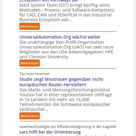
m
c
r
Solid System Team (SST) bringt künftig seine
D
r
C
h
e
Methoden-, Prozess- und Software-Kompetenz
i
e
o
e
f
für CAD, CAM und PDM/PLM in das Industrial
s
n
-
n
f
Business Ecosystem von…
r
f
C
z
p
u
ü
:
Weiterlesen
E
e
u
p
r
S
O
n
n
t
d
UniversalAutomation.Org wächst weiter
o
t
k
b
e
Die unabhängige Non-Profit-Organisation
l
r
t
l
n
UniversalAutomation.Org (UAO) hat zwei neue
i
e
f
i
Mitglieder aus den USA bekanntgegeben: HPE
G
d
n
ü
und Clemson University.
c
i
S
i
r
k
g
y
:
Weiterlesen
n
p
t
a
s
U
D
r
a
f
t
n
Tor zum Internet
e
a
u
a
e
i
Studie zeigt Misstrauen gegenüber nicht-
u
x
f
c
m
v
europäischen Router-Herstellern
t
i
d
t
T
e
Das Markt- und Meinungsforschungsinstitut
s
s
i
o
e
r
YouGov hat in einer repräsentativen Umfrage
c
n
e
r
a
in 14 Ländern mit mehr als 16.000
s
h
a
Z
y
m
Teilnehmenden die Sichtweise europäischer
a
l
h
u
-
t
Verbraucher…
l
a
e
k
A
r
A
n
:
Weiterlesen
A
u
u
i
u
d
S
u
n
s
t
t
t
Lasertechnologie zur Effizienzsteigerung in der Logistik
t
f
b
t
o
u
Lars hilft bei der Orientierung
o
t
a
I
m