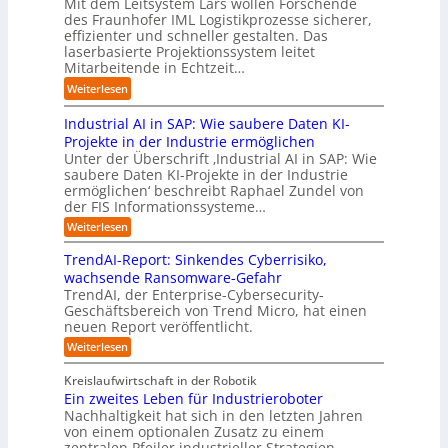
d
Mit dem Leitsystem Lars wollen Forschende
m
d
u
n
a
des Fraunhofer IML Logistikprozesse sicherer,
i
a
e
d
t
effizienter und schneller gestalten. Das
e
t
r
u
i
laserbasierte Projektionssystem leitet
z
i
I
s
o
Mitarbeitende in Echtzeit…
e
s
n
t
n
i
:
i
Weiterlesen
d
r
.
g
L
e
u
i
O
t
Industrial AI in SAP: Wie saubere Daten KI-
a
r
s
a
r
M
r
u
Projekte in der Industrie ermöglichen
t
l
g
i
s
n
Unter der Überschrift ‚Industrial AI in SAP: Wie
r
B
w
s
saubere Daten KI-Projekte in der Industrie
h
g
i
u
ä
s
ermöglichen‘ beschreibt Raphael Zundel von
i
s
e
s
c
t
der FIS Informationssysteme…
l
l
a
i
h
r
f
ö
:
Weiterlesen
u
n
s
a
I
t
s
t
e
t
n
u
b
u
TrendAI-Report: Sinkendes Cyberrisiko,
o
s
d
w
e
e
n
wachsende Ransomware-Gefahr
u
m
s
e
n
i
g
TrendAI, der Enterprise-Cybersecurity-
s
a
E
i
g
d
e
Geschäftsbereich von Trend Micro, hat einen
t
t
c
t
r
e
neuen Report veröffentlicht.
e
n
i
o
e
i
g
r
:
Weiterlesen
s
a
s
r
e
T
O
l
i
y
r
n
r
A
Kreislaufwirtschaft in der Robotik
e
s
e
ü
I
i
Ein zweites Leben für Industrieroboter
r
n
t
i
b
e
Nachhaltigkeit hat sich in den letzten Jahren
d
u
e
n
e
n
von einem optionalen Zusatz zu einem
A
n
S
m
r
I
t
zentralen Pfeiler industrieller Strategien