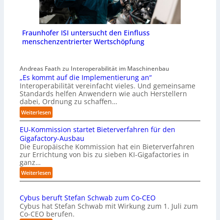
Fraunhofer ISI untersucht den Einfluss
menschenzentrierter Wertschöpfung
Andreas Faath zu Interoperabilität im Maschinenbau
„Es kommt auf die Implementierung an“
Interoperabilität vereinfacht vieles. Und gemeinsame
Standards helfen Anwendern wie auch Herstellern
dabei, Ordnung zu schaffen…
:
Weiterlesen
„
EU-Kommission startet Bieterverfahren für den
E
s
Gigafactory-Ausbau
k
Die Europäische Kommission hat ein Bieterverfahren
zur Errichtung von bis zu sieben KI-Gigafactories in
o
ganz…
m
m
:
Weiterlesen
t
E
a
U
u
Cybus beruft Stefan Schwab zum Co-CEO
-
f
Cybus hat Stefan Schwab mit Wirkung zum 1. Juli zum
K
d
Co-CEO berufen.
o