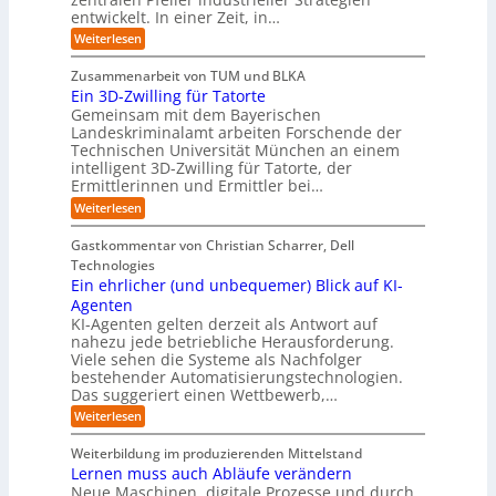
A
g
v
-
n
entwickelt. In einer Zeit, in…
i
P
o
R
i
:
e
:
Weiterlesen
e
n
W
c
r
E
p
F
i
i
h
u
o
Zusammenarbeit von TUM und BLKA
e
o
n
t
r
n
Ein 3D-Zwilling für Tatorte
s
z
r
t
-
g
a
Gemeinsam mit dem Bayerischen
w
:
m
u
e
Landeskriminalamt arbeiten Forschende der
e
S
w
b
u
i
Technischen Universität München an einem
i
e
a
t
r
n
intelligent 3D-Zwilling für Tatorte, der
r
y
e
k
o
Ermittlerinnen und Ermittler bei…
e
s
s
e
p
D
:
Weiterlesen
L
n
b
a
ä
E
e
d
e
t
i
i
b
e
Gastkommentar von Christian Scharrer, Dell
e
i
n
e
s
s
Technologies
n
3
n
C
c
K
Ein ehrlicher (und unbequemer) Blick auf KI-
D
f
y
h
I
-
ü
Agenten
b
-
e
Z
r
e
KI-Agenten gelten derzeit als Antwort auf
P
w
I
n
r
nahezu jede betriebliche Herausforderung.
r
i
n
R
r
Viele sehen die Systeme als Nachfolger
o
l
d
i
o
j
bestehender Automatisierungstechnologien.
l
u
s
e
u
Das suggeriert einen Wettbewerb,…
i
s
i
k
n
t
t
k
:
Weiterlesen
t
g
r
e
o
E
e
f
i
,
r
i
i
Weiterbildung im produzierenden Mittelstand
ü
e
w
n
-
n
r
Lernen muss auch Abläufe verändern
r
a
e
d
H
T
o
Neue Maschinen, digitale Prozesse und durch
c
h