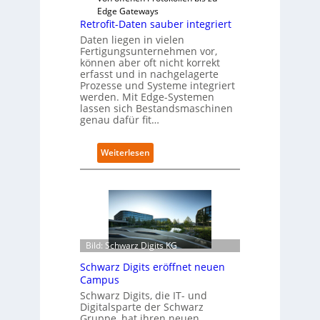
Edge Gateways
Retrofit-Daten sauber integriert
Daten liegen in vielen
Fertigungsunternehmen vor,
können aber oft nicht korrekt
erfasst und in nachgelagerte
Prozesse und Systeme integriert
werden. Mit Edge-Systemen
lassen sich Bestandsmaschinen
genau dafür fit…
:
Weiterlesen
R
e
t
r
o
f
i
Bild: Schwarz Digits KG
t
Schwarz Digits eröffnet neuen
-
Campus
D
a
Schwarz Digits, die IT- und
Digitalsparte der Schwarz
t
Gruppe, hat ihren neuen
e