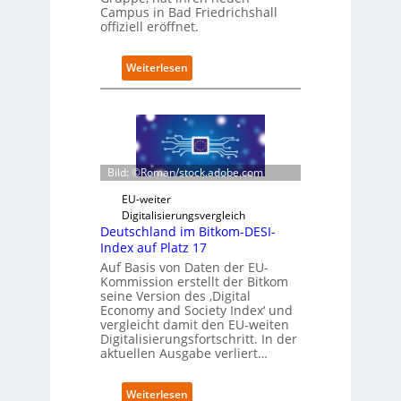
Campus in Bad Friedrichshall
n
offiziell eröffnet.
s
a
u
:
Weiterlesen
b
S
e
c
r
h
i
w
n
a
t
r
Bild: ©Roman/stock.adobe.com
e
z
g
D
EU-weiter
r
i
Digitalisierungsvergleich
i
g
Deutschland im Bitkom-DESI-
e
i
Index auf Platz 17
r
t
Auf Basis von Daten der EU-
t
s
Kommission erstellt der Bitkom
e
seine Version des ‚Digital
r
Economy and Society Index‘ und
vergleicht damit den EU-weiten
ö
Digitalisierungsfortschritt. In der
f
aktuellen Ausgabe verliert…
f
n
e
:
Weiterlesen