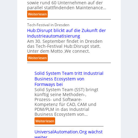
i
f
sowie rund 60 Unternehmen auf der
e
a
g
e
a
parallel stattfindenden Maintenance…
h
n
s
t
n
m
:
Weiterlesen
“
s
e
S
e
A
r
t
c
n
A
Tech-Festival in Dresden
v
e
h
w
A
Hub:Disrupt blickt auf die Zukunft der
e
l
w
o
Z
Industrieautomatisierung
r
l
a
l
ü
Am 30. September findet in Dresden
f
e
b
l
r
das Tech-Festival Hub:Disrupt statt.
a
z
n
e
Unter dem Motto ‚We connect.
i
h
u
b
n
c
:
Weiterlesen
r
m
l
R
h
H
e
C
e
e
:
u
n
o
c
i
T
Solid System Team tritt Industrial
b
f
-
h
b
r
Business Ecosystem von
:
ü
C
e
e
e
D
Formways bei
r
E
n
f
n
i
Solid System Team (SST) bringt
d
O
z
f
u
künftig seine Methoden-,
s
e
e
p
n
Prozess- und Software-
r
n
n
u
Kompetenz für CAD, CAM und
b
u
G
t
n
PDM/PLM in das Industrial
p
e
i
r
k
Business Ecosystem von…
t
g
s
e
t
b
:
a
Weiterlesen
e
n
f
l
S
f
t
i
ü
i
UniversalAutomation.Org wächst
o
a
z
n
r
c
l
c
weiter
t