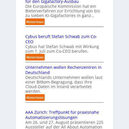
s
für den Gigafactory-Ausbau
h
k
Die Europäische Kommission hat ein
r
Bieterverfahren zur Errichtung von bis
o
u
zu sieben KI-Gigafactories in ganz…
m
m
m
:
Weiterlesen
p
t
E
f
a
U
e
u
Cybus beruft Stefan Schwab zum Co-
-
f
n
CEO
K
d
u
Cybus hat Stefan Schwab mit Wirkung
o
i
n
zum 1. Juli zum Co-CEO berufen.
m
e
d
m
:
Weiterlesen
I
i
v
C
m
s
i
Unternehmen wollen Rechenzentren in
y
p
s
e
b
Deutschland
l
i
l
u
Deutschlands Unternehmen wollen laut
e
o
e
einer Bitkom-Begragung, dass ihre
s
m
n
Cloud-Daten im Inland verarbeitet
b
A
e
s
werden.
e
u
n
t
r
s
:
Weiterlesen
t
a
u
U
b
i
r
f
n
i
e
t
t
AAA Zürich: Treffpunkt für praxisnahe
t
l
r
e
S
Automatisierungslösungen
e
d
u
t
t
Am 26. und 27. August präsentieren 225
r
u
n
B
e
Aussteller auf der All About Automation
n
g
n