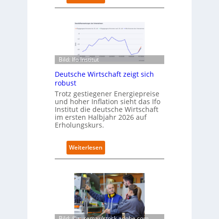
t
D
n
e
e
u
u
t
e
s
n
c
C
h
Bild: Ifo Institut
a
l
m
Deutsche Wirtschaft zeigt sich
a
p
robust
n
u
d
Trotz gestiegener Energiepreise
s
und hoher Inflation sieht das Ifo
i
Institut die deutsche Wirtschaft
m
im ersten Halbjahr 2026 auf
B
Erholungskurs.
i
t
k
:
Weiterlesen
o
D
m
e
-
u
D
t
E
s
S
c
I
h
-
e
Bild: ©auremar/stock.adobe.com