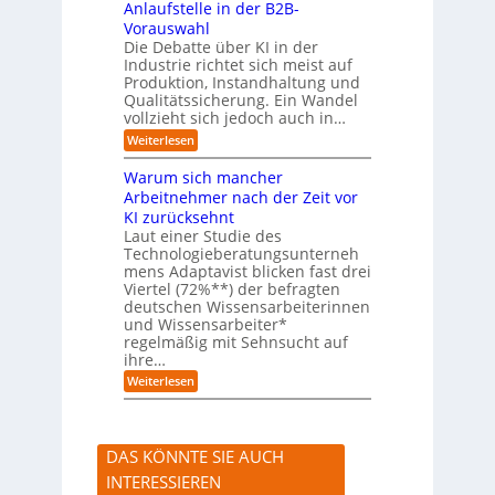
Anlaufstelle in der B2B-
e
q
n
Vorauswahl
u
m
e
Die Debatte über KI in der
u
m
Industrie richtet sich meist auf
s
e
Produktion, Instandhaltung und
s
r
Qualitätssicherung. Ein Wandel
a
)
vollzieht sich jedoch auch in…
u
B
c
l
:
Weiterlesen
h
i
K
A
c
I
Warum sich mancher
b
k
-
l
Arbeitnehmer nach der Zeit vor
a
A
ä
u
KI zurücksehnt
s
u
f
s
Laut einer Studie des
f
K
i
Technologieberatungsunterneh
e
I
s
mens Adaptavist blicken fast drei
v
-
t
e
Viertel (72%**) der befragten
A
e
r
deutschen Wissensarbeiterinnen
g
n
ä
e
und Wissensarbeiter*
t
n
n
regelmäßig mit Sehnsucht auf
e
d
t
n
ihre…
e
e
a
r
:
Weiterlesen
n
l
n
W
s
a
e
r
r
u
s
DAS KÖNNTE SIE AUCH
m
t
s
e
INTERESSIEREN
i
A