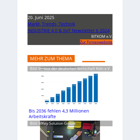
20. Juni 2025
Markt, Trends, Technik
INDUSTRIE 4.0 & IIoT Newsletter 6 2024
BITKOM e.V.
Zur Firmenwebsite
MEHR ZUM THEMA
Bild: Institut der deutschen Wirtschaft Köln e.V.
Bis 2036 fehlen 4,3 Millionen
Arbeitskräfte
Bild: MKey Solution GmbH