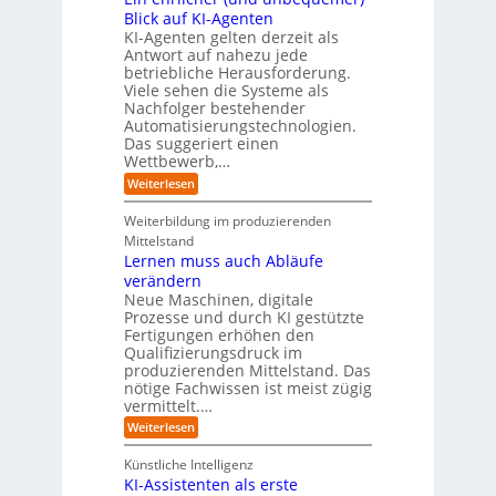
e
i
n
-
t
Blick auf KI-Agenten
i
k
d
Z
n
e
o
KI-Agenten gelten derzeit als
u
w
d
,
Antwort auf nahezu jede
l
s
i
e
w
t
betriebliche Herausforderung.
l
l
r
a
r
Viele sehen die Systeme als
l
e
I
c
i
Nachfolger bestehender
i
r
n
h
e
n
Automatisierungstechnologien.
d
s
n
r
g
Das suggeriert einen
u
e
o
f
s
n
Wettbewerb,…
b
ü
t
d
o
:
Weiterlesen
r
r
e
t
E
T
i
R
e
i
a
Weiterbildung im produzierenden
e
a
r
n
t
e
n
Mittelstand
e
o
r
s
Lernen muss auch Abläufe
h
r
m
o
r
t
verändern
ö
m
l
e
Neue Maschinen, digitale
g
w
i
l
a
Prozesse und durch KI gestützte
c
i
r
Fertigungen erhöhen den
h
c
e
Qualifizierungsdruck im
e
h
-
produzierenden Mittelstand. Das
r
e
G
(
nötige Fachwissen ist meist zügig
n
e
u
vermittelt.…
f
n
a
:
Weiterlesen
d
h
L
u
r
e
n
Künstliche Intelligenz
r
b
KI-Assistenten als erste
n
e