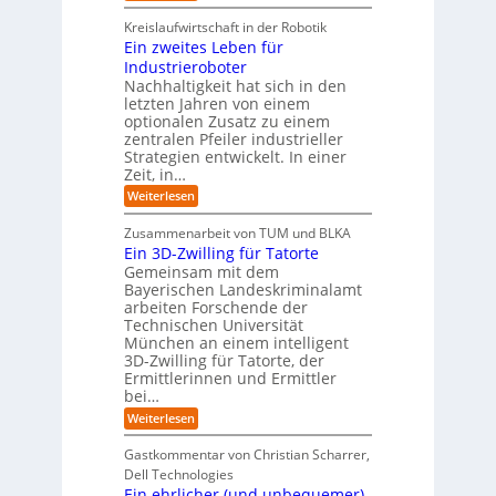
I
c
T
t
y
i
r
h
i
Kreislaufwirtschaft in der Robotik
n
e
s
t
e
Ein zweites Leben für
S
n
b
-
r
Industrieroboter
A
d
e
e
u
P
A
Nachhaltigkeit hat sich in den
i
:
I
u
n
letzten Jahren von einem
W
-
r
g
optionalen Zusatz zu einem
i
R
o
zentralen Pfeiler industrieller
e
e
Strategien entwickelt. In einer
p
s
p
Zeit, in…
ä
a
o
u
r
i
:
Weiterlesen
b
t
E
s
e
:
i
c
Zusammenarbeit von TUM und BLKA
r
S
n
h
Ein 3D-Zwilling für Tatorte
e
i
z
D
e
n
Gemeinsam mit dem
w
a
k
n
Bayerischen Landeskriminalamt
e
t
e
i
R
arbeiten Forschende der
e
n
t
Technischen Universität
o
n
d
e
München an einem intelligent
u
K
e
s
3D-Zwilling für Tatorte, der
I
s
t
L
-
C
Ermittlerinnen und Ermittler
e
e
P
y
bei…
b
r
r
b
e
:
Weiterlesen
-
o
e
n
E
H
j
r
f
i
e
r
Gastkommentar von Christian Scharrer,
e
ü
n
k
i
r
Dell Technologies
r
3
t
s
I
Ein ehrlicher (und unbequemer)
s
D