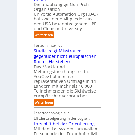
D
p
k
i
t
Die unabhängige Non-Profit-
e
r
t
Organisation
d
o
u
a
a
UniversalAutomation.Org (UAO)
S
r
t
x
hat zwei neue Mitglieder aus
u
y
y
s
i
den USA bekanntgegeben: HPE
f
s
-
c
s
und Clemson University.
d
t
A
h
n
i
e
u
:
Weiterlesen
l
a
e
m
s
U
a
h
Z
T
b
n
Tor zum Internet
n
e
u
e
a
i
Studie zeigt Misstrauen
d
A
k
a
u
v
gegenüber nicht-europäischen
u
u
m
e
Router-Herstellern
t
n
t
r
Das Markt- und
o
f
r
s
Meinungsforschungsinstitut
m
t
i
a
YouGov hat in einer
a
d
t
repräsentativen Umfrage in 14
l
t
e
t
Ländern mit mehr als 16.000
A
i
r
Teilnehmenden die Sichtweise
I
u
s
europäischer Verbraucher…
I
n
t
i
n
d
o
:
Weiterlesen
e
d
u
m
S
r
u
s
a
t
Lasertechnologie zur
u
s
t
t
u
Effizienzsteigerung in der Logistik
n
t
r
i
d
Lars hilft bei der Orientierung
g
r
i
o
i
Mit dem Leitsystem Lars wollen
s
i
a
n
e
Forschende des Fraunhofer IML
l