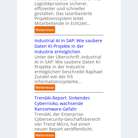
e
l
.
Logistikprozesse sicherer,
z
ö
a
B
O
effizienter und schneller
e
s
u
u
r
gestalten. Das laserbasierte
i
u
t
s
Projektionssystem leitet
g
g
n
o
Mitarbeitende in Echtzeit…
i
w
t
g
m
n
ä
M
:
Weiterlesen
e
a
e
c
i
L
n
t
s
h
s
Industrial AI in SAP: Wie saubere
a
i
s
s
s
r
Daten KI-Projekte in der
s
E
t
t
s
Industrie ermöglichen
i
c
w
r
h
Unter der Überschrift ‚Industrial
e
o
e
a
i
AI in SAP: Wie saubere Daten KI-
r
s
i
u
Projekte in der Industrie
l
u
y
t
e
ermöglichen‘ beschreibt Raphael
f
n
s
e
Zundel von der FIS
n
t
g
t
r
Informationssysteme…
g
b
e
e
e
:
Weiterlesen
m
I
g
i
n
v
e
TrendAI-Report: Sinkendes
d
d
o
n
e
Cyberrisiko, wachsende
u
n
ü
r
Ransomware-Gefahr
s
F
b
t
O
TrendAI, der Enterprise-
o
r
e
r
Cybersecurity-Geschäftsbereich
i
r
r
von Trend Micro, hat einen
i
a
m
neuen Report veröffentlicht.
n
e
l
w
i
n
A
:
Weiterlesen
a