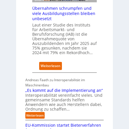
I
W
Übernahmen schrumpfen und
n
i
viele Ausbildungsstellen bleiben
d
r
unbesetzt
e
t
x
Laut einer Studie des Instituts
s
a
für Arbeitsmarkt- und
c
Berufsforschung (IAB) ist die
u
h
Übernahmequote von
f
a
Auszubildenden im Jahr 2025 auf
P
f
75% gesunken, nachdem sie
l
t
2024 mit 79% ein Rekordhoch…
a
z
t
e
z
:
Weiterlesen
i
1
Ü
g
7
b
t
Andreas Faath zu Interoperabilität im
e
s
Maschinenbau
r
i
„Es kommt auf die Implementierung an“
n
c
Interoperabilität vereinfacht vieles. Und
a
h
gemeinsame Standards helfen
h
r
Anwendern wie auch Herstellern dabei,
m
o
Ordnung zu schaffen…
e
b
:
Weiterlesen
n
u
„
s
s
EU-Kommission startet Bieterverfahren
E
c
t