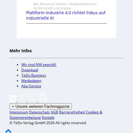
Bild: ©Susanne Eriksson / Bundesministerium
für Wirtschaft und Energie
Plattform Industrie 4.0 richtet Fokus auf
industrielle KI
Mehr Infos
Wir sind IVW geprüft!
Download
TeDo Business
Mediadaten
Abo-Service
+
Unsere weiteren Fachmagazine
Impressum
Datenschutz
AGB
Barrierefreiheit
Cookies &
Datenverarbeitung
Kontakt
© TeDo Verlag GmbH 2026 All rights reserved.