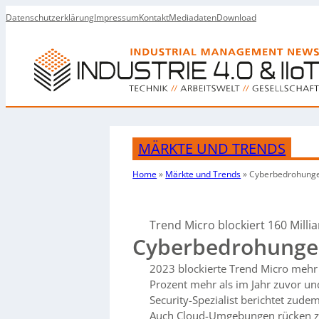
Datenschutzerklärung
Impressum
Kontakt
Mediadaten
Download
MÄRKTE UND TRENDS
Home
»
Märkte und Trends
»
Cyberbedrohunge
Trend Micro blockiert 160 Milli
Cyberbedrohunge
2023 blockierte Trend Micro mehr
Prozent mehr als im Jahr zuvor und
Security-Spezialist berichtet zude
Auch Cloud-Umgebungen rücken z