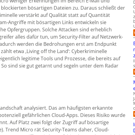
Micro weniger Erkennungen im Bereich E-Mail und
blockierten bösartigen Dateien zu. Daraus schließt der
iminelle verstärkt auf Qualität statt auf Quantität
pam-Angriffe mit bösartigen Links entwickeln sie
che Opfergruppen. Solche Attacken sind erheblich
eifer alles dafür tun, um Security-Filter auf Netzwerk-
 Dadurch werden die Bedrohungen erst am Endpunkt
zählt etwa ‚Living off the Land‘: Cyberkriminelle
igentlich legitime Tools und Prozesse, die bereits auf
So sind sie gut getarnt und segeln unter dem Radar
-Landschaft analysiert. Das am häufigsten erkannte
potenziell gefährlichen Cloud-Apps. Dieses Risiko wurde
t. Auf Platz zwei folgt der Zugriff auf bösartige
e). Trend Micro rät Security-Teams daher, Cloud-