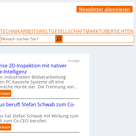
Newsletter abonnieren
TECHNIK
ARBEITSWELT
GESELLSCHAFT
MARKTÜBERSICHTEN
Search
Anzeige
zise 2D-Inspektion mit nativer
e-Intelligenz
er industriellen Bildverarbeitung
len PC-basierte Systeme oft eine
nische Hürde dar. Die Trennung von…
:
erlesen
P
us beruft Stefan Schwab zum Co-
r
ä
O
z
s hat Stefan Schwab mit Wirkung zum
i
uli zum Co-CEO berufen.
s
:
erlesen
e
C
2