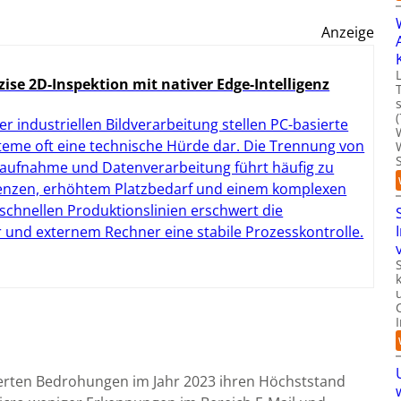
Anzeige
zise 2D-Inspektion mit nativer Edge-Intelligenz
der industriellen Bildverarbeitung stellen PC-basierte
teme oft eine technische Hürde dar. Die Trennung von
daufnahme und Datenverarbeitung führt häufig zu
enzen, erhöhtem Platzbedarf und einem komplexen
chnellen Produktionslinien erschwert die
 und externem Rechner eine stabile Prozesskontrolle.
erten Bedrohungen im Jahr 2023 ihren Höchststand