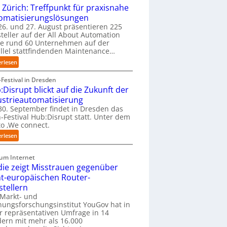
y
D
 Zürich: Treffpunkt für praxisnahe
b
-
omatisierungslösungen
u
I
6. und 27. August präsentieren 225
s
n
teller auf der All About Automation
b
s
ie rund 60 Unternehmen auf der
e
p
llel stattfindenden Maintenance…
r
e
:
erlesen
u
k
A
f
t
A
Festival in Dresden
t
i
A
:Disrupt blickt auf die Zukunft der
S
o
Z
t
ustrieautomatisierung
n
ü
e
0. September findet in Dresden das
m
r
f
-Festival Hub:Disrupt statt. Unter dem
i
i
a
o ‚We connect.
t
c
n
n
:
erlesen
h
S
a
H
:
c
t
u
T
zum Internet
h
i
b
r
die zeigt Misstrauen gegenüber
w
v
:
e
a
ht-europäischen Router-
e
D
f
b
stellern
r
i
f
z
 Markt- und
E
s
p
u
ungsforschungsinstitut YouGov hat in
d
r
u
m
r repräsentativen Umfrage in 14
g
u
n
C
ern mit mehr als 16.000
e
p
k
o