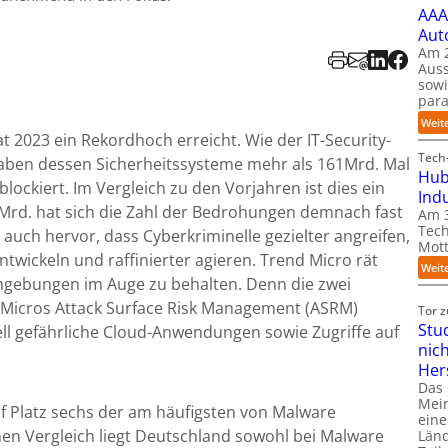
AAA
Aut
Am 2
Auss
sow
para
Weit
 2023 ein Rekordhoch erreicht. Wie der IT-Security-
Tech-
 haben dessen Sicherheitssysteme mehr als 161Mrd. Mal
Hub
blockiert. Im Vergleich zu den Vorjahren ist dies ein
Ind
54Mrd. hat sich die Zahl der Bedrohungen demnach fast
Am 3
Tech
 auch hervor, dass Cyberkriminelle gezielter angreifen,
Mott
twickeln und raffinierter agieren. Trend Micro rät
Weit
gebungen im Auge zu behalten. Denn die zwei
d Micros Attack Surface Risk Management (ASRM)
Tor 
Stu
ell gefährliche Cloud-Anwendungen sowie Zugriffe auf
nic
Her
Das
Mein
f Platz sechs der am häufigsten von Malware
eine
en Vergleich liegt Deutschland sowohl bei Malware
Länd