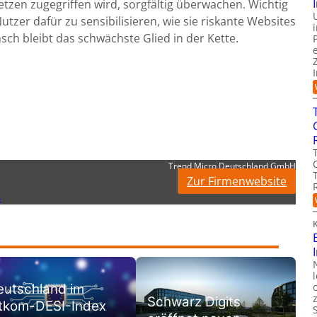
tzen zugegriffen wird, sorgfältig überwachen. Wichtig
zer dafür zu sensibilisieren, wie sie riskante Websites
ch bleibt das schwächste Glied in der Kette.
Trend Micro Deutschland GmbH
Zur Firmenwebsite
4
K
eutschland im
Schwarz Digits
itkom-DESI-Index