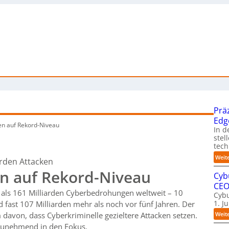
Prä
Edg
n auf Rekord-Niveau
In d
stel
tech
Weit
arden Attacken
n auf Rekord-Niveau
Cyb
CE
 als 161 Milliarden Cyberbedrohungen weltweit – 10
Cybu
1. J
 fast 107 Milliarden mehr als noch vor fünf Jahren. Der
Weit
m davon, dass Cyberkriminelle gezieltere Attacken setzen.
unehmend in den Fokus.