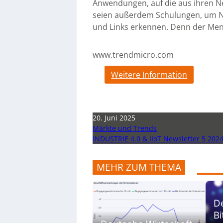
Anwendungen, auf die aus ihren Ne
seien außerdem Schulungen, um Nut
und Links erkennen. Denn der Mens
www.trendmicro.com
Weitere Information
20. Juni 2025
Märkte und Trends
INDUSTRIE 4.0 & IIoT Newsletter 5 202
MEHR ZUM THEMA
D
B