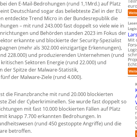
Teil
 bei den E-Mail-Bedrohungen (rund 1,1Mrd.) auf Platz
eur
int Deutschland sogar das beliebteste Ziel in der EU
Weit
ten entdeckte Trend Micro in der Bundesrepublik die
Laser
ngen – mit rund 243.000 fast doppelt so viele wie in
Logis
einrichtungen und Behörden standen 2023 im Fokus der
Lars
Mit 
Sektor erkannte und blockierte der Security-Spezialist
Fors
pagnen (mehr als 302.000 einzigartige Erkennungen),
Logi
schn
und 228.000) und produzierenden Unternehmen (rund
Proj
e kritischen Sektoren Energie (rund 22.000) und
Echt
 der Spitze der Malware-Statistik,
Weit
fünf der Malware-Ziele (rund 4.000).
 die Finanzbranche mit rund 20.000 blockierten
ste Ziel der Cyberkriminellen. Sie wurde fast doppelt so
chtungen mit fast 10.000 blockierten Fällen auf Platz
t mit knapp 7.700 erkannten Bedrohungen. In
undheitswesen (rund 450 gestoppte Angriffe) und die
are betroffen.