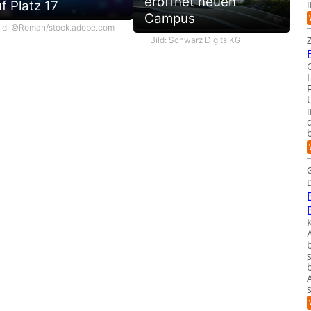
eröffnet neuen
f Platz 17
Campus
ild: ©Roman/stock.adobe.com
Bild: Schwarz Digits KG