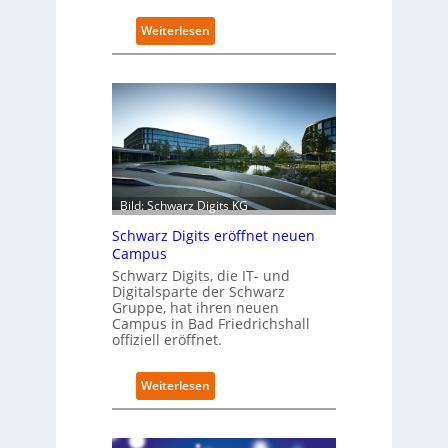
:
Weiterlesen
R
e
t
r
o
f
i
t
-
Bild: Schwarz Digits KG
D
a
Schwarz Digits eröffnet neuen
t
Campus
e
Schwarz Digits, die IT- und
n
Digitalsparte der Schwarz
s
Gruppe, hat ihren neuen
a
Campus in Bad Friedrichshall
u
offiziell eröffnet.
b
e
:
Weiterlesen
r
S
i
c
n
h
t