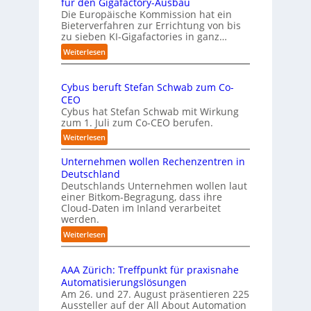
s
für den Gigafactory-Ausbau
h
k
Die Europäische Kommission hat ein
r
Bieterverfahren zur Errichtung von bis
o
u
zu sieben KI-Gigafactories in ganz…
m
m
m
:
Weiterlesen
p
t
E
f
a
U
e
u
Cybus beruft Stefan Schwab zum Co-
-
f
n
CEO
K
d
u
Cybus hat Stefan Schwab mit Wirkung
o
i
n
zum 1. Juli zum Co-CEO berufen.
m
e
d
m
:
Weiterlesen
I
i
v
C
m
s
i
Unternehmen wollen Rechenzentren in
y
p
s
e
b
Deutschland
l
i
l
u
Deutschlands Unternehmen wollen laut
e
o
e
einer Bitkom-Begragung, dass ihre
s
m
n
Cloud-Daten im Inland verarbeitet
b
A
e
s
werden.
e
u
n
t
r
s
:
Weiterlesen
t
a
u
U
b
i
r
f
n
i
e
t
t
AAA Zürich: Treffpunkt für praxisnahe
t
l
r
e
S
Automatisierungslösungen
e
d
u
t
t
Am 26. und 27. August präsentieren 225
r
u
n
B
e
Aussteller auf der All About Automation
n
g
n
i