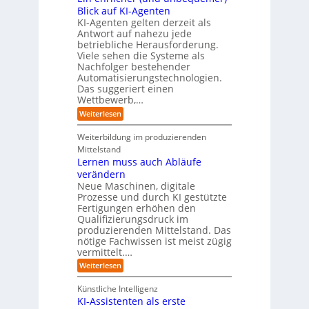
e
i
n
-
t
Blick auf KI-Agenten
i
k
d
Z
n
e
o
KI-Agenten gelten derzeit als
u
w
d
,
Antwort auf nahezu jede
l
s
i
e
w
t
betriebliche Herausforderung.
l
l
r
a
r
Viele sehen die Systeme als
l
e
I
c
i
Nachfolger bestehender
i
r
n
h
e
n
Automatisierungstechnologien.
d
s
n
r
g
Das suggeriert einen
u
e
o
f
s
n
Wettbewerb,…
b
ü
t
d
o
:
Weiterlesen
r
r
e
t
E
T
i
R
e
i
a
Weiterbildung im produzierenden
e
a
r
n
t
e
n
Mittelstand
e
o
r
s
Lernen muss auch Abläufe
h
r
m
o
r
t
verändern
ö
m
l
e
Neue Maschinen, digitale
g
w
i
l
a
Prozesse und durch KI gestützte
c
i
r
Fertigungen erhöhen den
h
c
e
Qualifizierungsdruck im
e
h
-
produzierenden Mittelstand. Das
r
e
G
(
nötige Fachwissen ist meist zügig
n
e
u
vermittelt.…
f
n
a
:
Weiterlesen
d
h
L
u
r
e
n
Künstliche Intelligenz
r
b
KI-Assistenten als erste
n
e