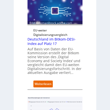
w
e
a
g
r
r
z
i
D
e
Bild: ©Roman/stock.adobe.com
i
r
g
t
EU-weiter
i
Digitalisierungsvergleich
t
Deutschland im Bitkom-DESI-
s
Index auf Platz 17
e
Auf Basis von Daten der EU-
r
Kommission erstellt der Bitkom
ö
seine Version des ‚Digital
f
Economy and Society Index‘ und
f
vergleicht damit den EU-weiten
Digitalisierungsfortschritt. In der
n
aktuellen Ausgabe verliert…
e
t
n
:
Weiterlesen
e
D
u
e
e
u
n
t
C
s
a