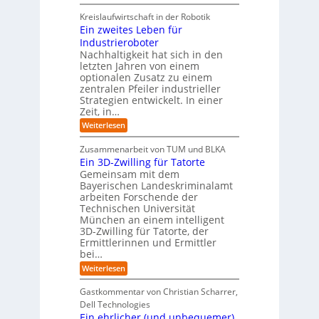
I
c
T
t
y
i
r
h
i
Kreislaufwirtschaft in der Robotik
n
e
s
t
e
Ein zweites Leben für
S
n
b
-
r
Industrieroboter
A
d
e
e
u
P
A
Nachhaltigkeit hat sich in den
i
:
I
u
n
letzten Jahren von einem
W
-
r
g
optionalen Zusatz zu einem
i
R
o
zentralen Pfeiler industrieller
e
e
Strategien entwickelt. In einer
p
s
p
Zeit, in…
ä
a
o
u
r
i
:
Weiterlesen
b
t
E
s
e
:
i
c
Zusammenarbeit von TUM und BLKA
r
S
n
h
Ein 3D-Zwilling für Tatorte
e
i
z
D
e
n
Gemeinsam mit dem
w
a
k
n
Bayerischen Landeskriminalamt
e
t
e
i
R
arbeiten Forschende der
e
n
t
Technischen Universität
o
n
d
e
München an einem intelligent
u
K
e
s
3D-Zwilling für Tatorte, der
I
s
t
L
-
C
Ermittlerinnen und Ermittler
e
e
P
y
bei…
b
r
r
b
e
:
Weiterlesen
-
o
e
n
E
H
j
r
f
i
e
r
Gastkommentar von Christian Scharrer,
e
ü
n
k
i
r
Dell Technologies
r
3
t
s
I
Ein ehrlicher (und unbequemer)
s
D