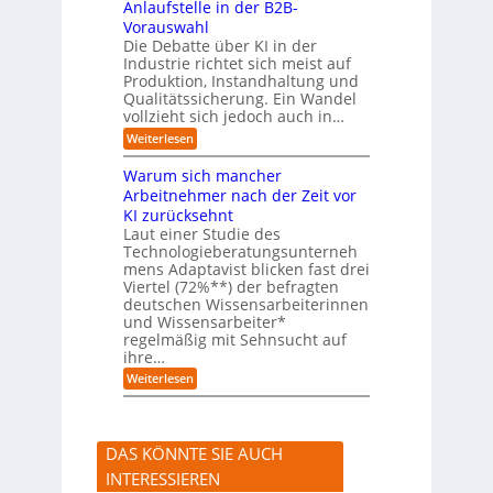
Anlaufstelle in der B2B-
e
q
n
Vorauswahl
u
m
e
Die Debatte über KI in der
u
m
Industrie richtet sich meist auf
s
e
Produktion, Instandhaltung und
s
r
Qualitätssicherung. Ein Wandel
a
)
vollzieht sich jedoch auch in…
u
B
c
l
:
Weiterlesen
h
i
K
A
c
I
Warum sich mancher
b
k
-
l
Arbeitnehmer nach der Zeit vor
a
A
ä
u
KI zurücksehnt
s
u
f
s
Laut einer Studie des
f
K
i
Technologieberatungsunterneh
e
I
s
mens Adaptavist blicken fast drei
v
-
t
e
Viertel (72%**) der befragten
A
e
r
deutschen Wissensarbeiterinnen
g
n
ä
e
und Wissensarbeiter*
t
n
n
regelmäßig mit Sehnsucht auf
e
d
t
n
ihre…
e
e
a
r
:
Weiterlesen
n
l
n
W
s
a
e
r
r
u
s
DAS KÖNNTE SIE AUCH
m
t
s
e
INTERESSIEREN
i
A