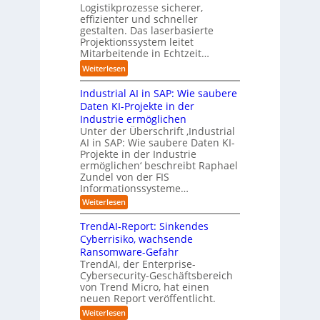
e
l
.
Logistikprozesse sicherer,
z
ö
a
B
O
effizienter und schneller
e
s
u
u
r
gestalten. Das laserbasierte
i
u
t
s
Projektionssystem leitet
g
g
n
o
Mitarbeitende in Echtzeit…
i
w
t
g
m
n
ä
M
:
Weiterlesen
e
a
e
c
i
L
n
t
s
h
s
Industrial AI in SAP: Wie saubere
a
i
s
s
s
r
Daten KI-Projekte in der
s
E
t
t
s
Industrie ermöglichen
i
c
w
r
h
Unter der Überschrift ‚Industrial
e
o
e
a
i
AI in SAP: Wie saubere Daten KI-
r
s
i
u
Projekte in der Industrie
l
u
y
t
e
ermöglichen‘ beschreibt Raphael
f
n
s
e
Zundel von der FIS
n
t
g
t
r
Informationssysteme…
g
b
e
e
e
:
Weiterlesen
m
I
g
i
n
v
e
TrendAI-Report: Sinkendes
d
d
o
n
e
Cyberrisiko, wachsende
u
n
ü
r
Ransomware-Gefahr
s
F
b
t
O
TrendAI, der Enterprise-
o
r
e
r
Cybersecurity-Geschäftsbereich
i
r
r
von Trend Micro, hat einen
i
a
m
neuen Report veröffentlicht.
n
e
l
w
i
n
A
:
Weiterlesen
a