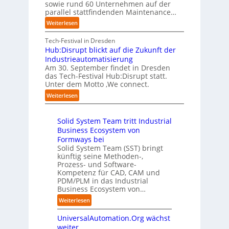
f
sowie rund 60 Unternehmen auf der
e
a
g
e
a
parallel stattfindenden Maintenance…
h
n
s
t
n
m
:
Weiterlesen
“
s
e
S
e
A
r
t
c
n
A
Tech-Festival in Dresden
v
e
h
w
A
Hub:Disrupt blickt auf die Zukunft der
e
l
w
o
Z
Industrieautomatisierung
r
l
a
l
ü
Am 30. September findet in Dresden
f
e
b
l
r
das Tech-Festival Hub:Disrupt statt.
a
z
n
e
Unter dem Motto ‚We connect.
i
h
u
b
n
c
:
Weiterlesen
r
m
l
R
h
H
e
C
e
e
:
u
n
o
c
i
T
Solid System Team tritt Industrial
b
f
-
h
b
r
Business Ecosystem von
:
ü
C
e
e
e
D
Formways bei
r
E
n
f
n
i
Solid System Team (SST) bringt
d
O
z
f
u
künftig seine Methoden-,
s
e
e
p
n
Prozess- und Software-
r
n
n
u
Kompetenz für CAD, CAM und
b
u
G
t
n
PDM/PLM in das Industrial
p
e
i
r
k
Business Ecosystem von…
t
g
s
e
t
b
:
a
Weiterlesen
e
n
f
l
S
f
t
i
ü
i
UniversalAutomation.Org wächst
o
a
z
n
r
c
l
c
weiter
t