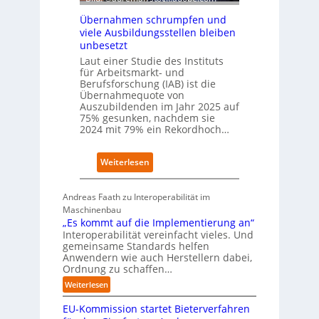
a
t
u
Übernahmen schrumpfen und
s
f
viele Ausbildungsstellen bleiben
c
P
unbesetzt
h
l
Laut einer Studie des Instituts
a
a
für Arbeitsmarkt- und
f
t
Berufsforschung (IAB) ist die
t
z
Übernahmequote von
z
1
Auszubildenden im Jahr 2025 auf
e
7
75% gesunken, nachdem sie
i
2024 mit 79% ein Rekordhoch…
g
t
:
Weiterlesen
s
Ü
i
b
c
Andreas Faath zu Interoperabilität im
e
h
Maschinenbau
r
r
„Es kommt auf die Implementierung an“
n
o
Interoperabilität vereinfacht vieles. Und
a
b
gemeinsame Standards helfen
h
u
Anwendern wie auch Herstellern dabei,
m
s
Ordnung zu schaffen…
e
t
:
Weiterlesen
n
„
s
EU-Kommission startet Bieterverfahren
E
c