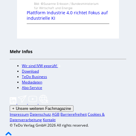
Bild: ©Susanne Eriksson / Bundesministerium
für Wirtschaft und Energie
Plattform Industrie 4.0 richtet Fokus auf
industrielle KI
Mehr Infos
Wir sind IVW geprüft!
Download
TeDo Business
Mediadaten
Abo-Service
+
Unsere weiteren Fachmagazine
Impressum
Datenschutz
AGB
Barrierefreiheit
Cookies &
Datenverarbeitung
Kontakt
© TeDo Verlag GmbH 2026 All rights reserved.