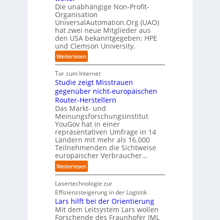
D
p
k
i
t
Die unabhängige Non-Profit-
e
r
t
Organisation
d
o
u
a
a
UniversalAutomation.Org (UAO)
S
r
t
x
hat zwei neue Mitglieder aus
u
y
y
s
i
den USA bekanntgegeben: HPE
f
s
-
c
s
und Clemson University.
d
t
A
h
n
i
e
u
:
Weiterlesen
l
a
e
m
s
U
a
h
Z
T
b
n
Tor zum Internet
n
e
u
e
a
i
Studie zeigt Misstrauen
d
A
k
a
u
v
gegenüber nicht-europäischen
u
u
m
e
Router-Herstellern
t
n
t
r
Das Markt- und
o
f
r
s
Meinungsforschungsinstitut
m
t
i
a
YouGov hat in einer
a
d
t
repräsentativen Umfrage in 14
l
t
e
t
Ländern mit mehr als 16.000
A
i
r
Teilnehmenden die Sichtweise
I
u
s
europäischer Verbraucher…
I
n
t
i
n
d
o
:
Weiterlesen
e
d
u
m
S
r
u
s
a
t
Lasertechnologie zur
u
s
t
t
u
Effizienzsteigerung in der Logistik
n
t
r
i
d
Lars hilft bei der Orientierung
g
r
i
o
i
Mit dem Leitsystem Lars wollen
s
i
a
n
e
Forschende des Fraunhofer IML
l