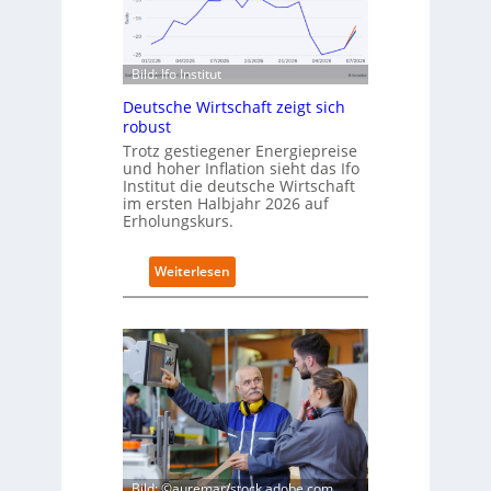
c
m
h
p
l
u
a
s
Bild: Ifo Institut
n
d
Deutsche Wirtschaft zeigt sich
i
robust
m
Trotz gestiegener Energiepreise
B
und hoher Inflation sieht das Ifo
i
Institut die deutsche Wirtschaft
t
im ersten Halbjahr 2026 auf
k
Erholungskurs.
o
m
:
Weiterlesen
-
D
D
e
E
u
S
t
I
s
-
c
I
h
n
e
d
W
e
i
x
r
Bild: ©auremar/stock.adobe.com