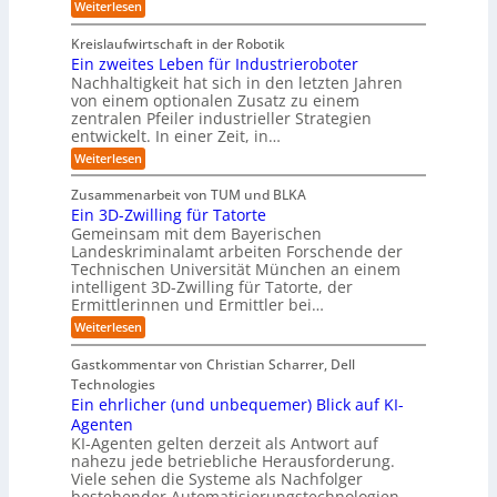
r
:
Weiterlesen
s
a
s
r
e
T
O
l
i
y
r
n
r
A
Kreislaufwirtschaft in der Robotik
e
s
e
ü
I
i
Ein zweites Leben für Industrieroboter
r
n
t
i
b
e
Nachhaltigkeit hat sich in den letzten Jahren
d
u
e
n
e
n
von einem optionalen Zusatz zu einem
A
n
S
m
r
I
t
zentralen Pfeiler industrieller Strategien
A
g
v
-
n
entwickelt. In einer Zeit, in…
i
P
o
R
i
:
e
:
Weiterlesen
e
n
W
c
r
E
p
F
i
i
h
u
o
Zusammenarbeit von TUM und BLKA
e
o
n
t
r
n
Ein 3D-Zwilling für Tatorte
s
z
r
t
-
g
a
Gemeinsam mit dem Bayerischen
w
:
m
u
e
Landeskriminalamt arbeiten Forschende der
e
S
w
b
u
i
Technischen Universität München an einem
i
e
a
t
r
n
intelligent 3D-Zwilling für Tatorte, der
r
y
e
k
o
Ermittlerinnen und Ermittler bei…
e
s
s
e
p
D
:
Weiterlesen
L
n
b
a
ä
E
e
d
e
t
i
i
b
e
Gastkommentar von Christian Scharrer, Dell
e
i
n
e
s
s
Technologies
n
3
n
C
c
K
Ein ehrlicher (und unbequemer) Blick auf KI-
D
f
y
h
I
-
ü
Agenten
b
-
e
Z
r
e
KI-Agenten gelten derzeit als Antwort auf
P
w
I
n
r
nahezu jede betriebliche Herausforderung.
r
i
n
R
r
Viele sehen die Systeme als Nachfolger
o
l
d
i
o
j
bestehender Automatisierungstechnologien.
l