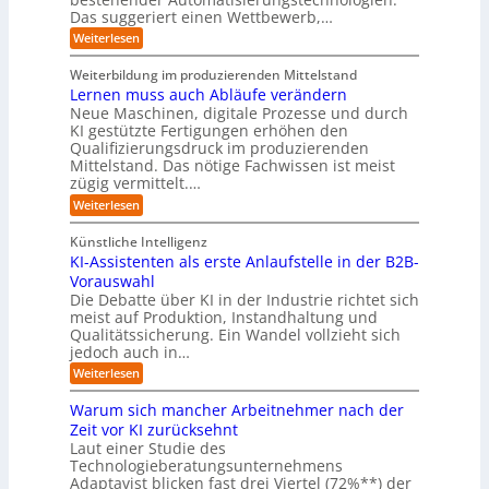
u
s
e
u
Das suggeriert einen Wettbewerb,…
i
s
i
k
n
t
t
k
:
Weiterlesen
t
g
r
e
o
E
e
f
i
,
r
i
i
Weiterbildung im produzierenden Mittelstand
ü
e
w
n
-
n
r
Lernen muss auch Abläufe verändern
r
a
e
d
H
T
o
Neue Maschinen, digitale Prozesse und durch
c
h
e
a
e
b
h
KI gestützte Fertigungen erhöhen den
r
r
t
o
r
s
l
Qualifizierungsdruck im produzierenden
I
o
t
e
i
s
Mittelstand. Das nötige Fachwissen ist meist
n
r
e
n
c
t
d
zügig vermittelt.…
t
r
d
h
u
e
e
:
e
Weiterlesen
e
s
l
L
R
r
t
e
l
a
(
Künstliche Intelligenz
r
r
n
u
e
i
KI-Assistenten als erste Anlaufstelle in der B2B-
n
s
n
e
r
Vorauswahl
e
o
d
e
n
n
m
u
Die Debatte über KI in der Industrie richtet sich
r
m
w
n
meist auf Produktion, Instandhaltung und
m
u
a
b
Qualitätssicherung. Ein Wandel vollzieht sich
ö
s
r
e
g
jedoch auch in…
s
e
q
l
a
:
-
Weiterlesen
u
i
u
K
G
e
c
c
I
e
m
Warum sich mancher Arbeitnehmer nach der
h
h
-
f
e
e
Zeit vor KI zurücksehnt
A
A
a
r
n
Laut einer Studie des
b
s
h
)
l
Technologieberatungsunternehmens
s
r
B
ä
i
l
Adaptavist blicken fast drei Viertel (72%**) der