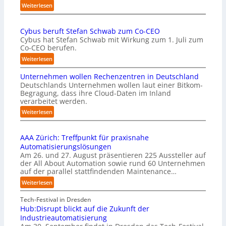
m
:
Weiterlesen
t
E
a
U
u
Cybus beruft Stefan Schwab zum Co-CEO
-
f
Cybus hat Stefan Schwab mit Wirkung zum 1. Juli zum
K
d
Co-CEO berufen.
o
i
m
:
Weiterlesen
e
m
C
I
i
Unternehmen wollen Rechenzentren in Deutschland
y
m
s
Deutschlands Unternehmen wollen laut einer Bitkom-
b
p
s
Begragung, dass ihre Cloud-Daten im Inland
u
l
i
verarbeitet werden.
s
e
o
b
:
Weiterlesen
m
n
e
U
e
s
r
n
n
t
u
AAA Zürich: Treffpunkt für praxisnahe
t
t
a
f
Automatisierungslösungen
e
i
r
t
Am 26. und 27. August präsentieren 225 Aussteller auf
r
e
t
S
der All About Automation sowie rund 60 Unternehmen
n
r
e
t
auf der parallel stattfindenden Maintenance…
e
u
t
e
h
:
Weiterlesen
n
B
f
m
A
g
i
a
e
A
Tech-Festival in Dresden
a
e
n
n
A
Hub:Disrupt blickt auf die Zukunft der
n
t
S
w
Z
Industrieautomatisierung
“
e
c
o
ü