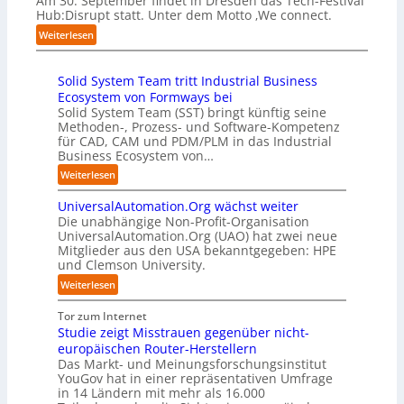
Am 30. September findet in Dresden das Tech-Festival
r
h
l
r
Hub:Disrupt statt. Unter dem Motto ‚We connect.
v
w
l
i
:
e
Weiterlesen
a
e
c
H
r
b
n
h
u
f
z
R
:
Solid System Team tritt Industrial Business
b
a
u
e
T
Ecosystem von Formways bei
:
h
m
c
r
Solid System Team (SST) bringt künftig seine
D
r
C
h
e
Methoden-, Prozess- und Software-Kompetenz
i
e
o
e
f
für CAD, CAM und PDM/PLM in das Industrial
s
n
-
n
f
Business Ecosystem von…
r
f
C
z
p
u
ü
:
Weiterlesen
E
e
u
p
r
S
O
n
n
t
d
UniversalAutomation.Org wächst weiter
o
t
k
b
e
Die unabhängige Non-Profit-Organisation
l
r
t
l
n
UniversalAutomation.Org (UAO) hat zwei neue
i
e
f
i
Mitglieder aus den USA bekanntgegeben: HPE
G
d
n
ü
und Clemson University.
c
i
S
i
r
k
g
y
:
Weiterlesen
n
p
t
a
s
U
D
r
a
f
t
n
Tor zum Internet
e
a
u
a
e
i
Studie zeigt Misstrauen gegenüber nicht-
u
x
f
c
m
v
europäischen Router-Herstellern
t
i
d
t
T
e
Das Markt- und Meinungsforschungsinstitut
s
s
i
o
e
r
YouGov hat in einer repräsentativen Umfrage
c
n
e
r
a
in 14 Ländern mit mehr als 16.000
s
h
a
Z
y
m