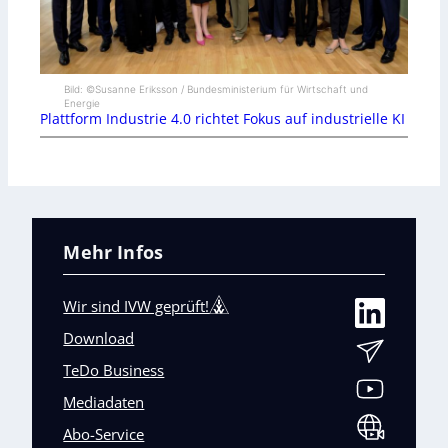
Bild: ©Susanne Eriksson / Bundesministerium für Wirtschaft und
Energie
Plattform Industrie 4.0 richtet Fokus auf industrielle KI
Mehr Infos
Wir sind IVW geprüft!
Download
TeDo Business
Mediadaten
Abo-Service