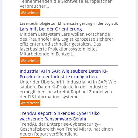
Teilnehmenden die Sichtweise europäischer
a
l
h
u
-
t
Verbraucher…
l
a
e
k
A
r
A
n
:
Weiterlesen
A
u
u
i
u
d
S
u
n
s
t
t
t
Lasertechnologie zur Effizienzsteigerung in der Logistik
t
f
b
t
o
u
Lars hilft bei der Orientierung
o
t
a
I
m
d
Mit dem Leitsystem Lars wollen Forschende
m
d
u
n
a
des Fraunhofer IML Logistikprozesse sicherer,
i
a
e
d
t
effizienter und schneller gestalten. Das
e
t
r
u
i
laserbasierte Projektionssystem leitet
z
i
I
s
o
Mitarbeitende in Echtzeit…
e
s
n
t
n
i
:
i
Weiterlesen
d
r
.
g
L
e
u
i
O
t
Industrial AI in SAP: Wie saubere Daten KI-
a
r
s
a
r
M
r
u
Projekte in der Industrie ermöglichen
t
l
g
i
s
n
Unter der Überschrift ‚Industrial AI in SAP: Wie
r
B
w
s
saubere Daten KI-Projekte in der Industrie
h
g
i
u
ä
s
ermöglichen‘ beschreibt Raphael Zundel von
i
s
e
s
c
t
der FIS Informationssysteme…
l
l
a
i
h
r
f
ö
:
Weiterlesen
u
n
s
a
I
t
s
t
e
t
n
u
b
u
TrendAI-Report: Sinkendes Cyberrisiko,
o
s
d
w
e
e
n
wachsende Ransomware-Gefahr
u
m
s
e
n
i
g
TrendAI, der Enterprise-Cybersecurity-
s
a
E
i
g
d
e
Geschäftsbereich von Trend Micro, hat einen
t
t
c
t
r
e
neuen Report veröffentlicht.
e
n
i
o
e
i
g