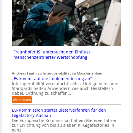
Fraunhofer ISI untersucht den Einfluss
menschenzentrierter Wertschöpfung
Andreas Faath zu Interoperabilität im Maschinenbau
„Es kommt auf die Implementierung an“
Interoperabilität vereinfacht vieles. Und gemeinsame
Standards helfen Anwendern wie auch Herstellern
dabei, Ordnung zu schaffen…
:
Weiterlesen
„
EU-Kommission startet Bieterverfahren für den
E
s
Gigafactory-Ausbau
k
Die Europäische Kommission hat ein Bieterverfahren
zur Errichtung von bis zu sieben KI-Gigafactories in
o
ganz…
m