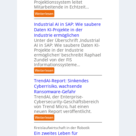
t
s
Projektionssystem leitet
g
g
n
o
Mitarbeitende in Echtzeit…
i
w
t
g
m
n
ä
M
:
Weiterlesen
e
a
e
c
i
L
n
t
s
h
s
Industrial AI in SAP: Wie saubere
a
i
s
s
s
r
Daten KI-Projekte in der
s
E
t
t
s
Industrie ermöglichen
i
c
w
r
h
Unter der Überschrift ‚Industrial
e
o
e
a
i
AI in SAP: Wie saubere Daten KI-
r
s
i
u
Projekte in der Industrie
l
u
y
t
e
ermöglichen‘ beschreibt Raphael
f
n
s
e
Zundel von der FIS
n
t
g
t
r
Informationssysteme…
g
b
e
e
e
:
Weiterlesen
m
I
g
i
n
v
e
TrendAI-Report: Sinkendes
d
d
o
n
e
Cyberrisiko, wachsende
u
n
ü
r
Ransomware-Gefahr
s
F
b
t
O
TrendAI, der Enterprise-
o
r
e
r
Cybersecurity-Geschäftsbereich
i
r
r
von Trend Micro, hat einen
i
a
m
neuen Report veröffentlicht.
n
e
l
w
i
n
A
:
Weiterlesen
a
I
c
T
t
y
i
r
h
i
Kreislaufwirtschaft in der Robotik
n
e
s
t
e
Ein zweites Leben für
S
n
b