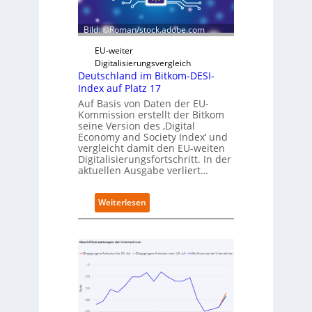
z
i
D
e
Bild: ©Roman/stock.adobe.com
i
r
g
t
EU-weiter
i
Digitalisierungsvergleich
t
Deutschland im Bitkom-DESI-
s
Index auf Platz 17
e
Auf Basis von Daten der EU-
r
Kommission erstellt der Bitkom
ö
seine Version des ‚Digital
f
Economy and Society Index‘ und
f
vergleicht damit den EU-weiten
Digitalisierungsfortschritt. In der
n
aktuellen Ausgabe verliert…
e
t
n
:
Weiterlesen
e
D
u
e
e
u
n
t
C
s
a
c
m
h
p
l
u