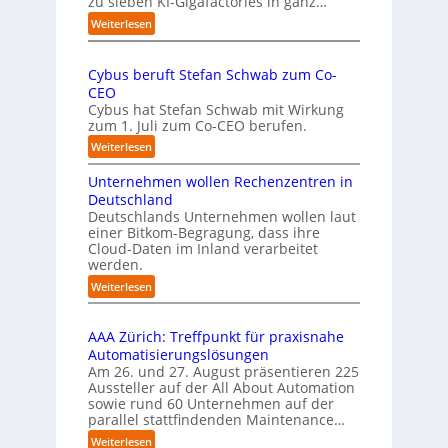
zu sieben KI-Gigafactories in ganz…
m
m
m
:
Weiterlesen
p
t
E
f
a
U
e
u
Cybus beruft Stefan Schwab zum Co-
-
f
n
CEO
K
d
u
Cybus hat Stefan Schwab mit Wirkung
o
i
n
zum 1. Juli zum Co-CEO berufen.
m
e
d
m
:
Weiterlesen
I
i
v
C
m
s
i
Unternehmen wollen Rechenzentren in
y
p
s
e
b
Deutschland
l
i
l
u
Deutschlands Unternehmen wollen laut
e
o
e
einer Bitkom-Begragung, dass ihre
s
m
n
Cloud-Daten im Inland verarbeitet
b
A
e
s
werden.
e
u
n
t
r
s
:
Weiterlesen
t
a
u
U
b
i
r
f
n
i
e
t
t
AAA Zürich: Treffpunkt für praxisnahe
t
l
r
e
S
Automatisierungslösungen
e
d
u
t
t
Am 26. und 27. August präsentieren 225
r
u
n
B
e
Aussteller auf der All About Automation
n
g
n
i
f
sowie rund 60 Unternehmen auf der
e
a
g
e
a
parallel stattfindenden Maintenance…
h
n
s
t
n
m
:
Weiterlesen
“
s
e