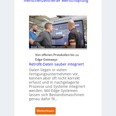
menschenzentrierter Wertschöpfung
Bild: Sitec
Von offenen Protokollen bis zu
Edge Gateways
Retrofit-Daten sauber integriert
Daten liegen in vielen
Fertigungsunternehmen vor,
können aber oft nicht korrekt
erfasst und in nachgelagerte
Prozesse und Systeme integriert
werden. Mit Edge-Systemen
lassen sich Bestandsmaschinen
genau dafür fit…
:
Weiterlesen
R