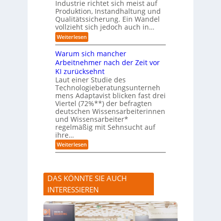
m
Industrie richtet sich meist auf
s
e
Produktion, Instandhaltung und
s
r
Qualitätssicherung. Ein Wandel
a
)
vollzieht sich jedoch auch in…
u
B
c
l
:
Weiterlesen
h
i
K
A
c
I
Warum sich mancher
b
k
-
l
Arbeitnehmer nach der Zeit vor
a
A
ä
u
KI zurücksehnt
s
u
f
s
Laut einer Studie des
f
K
i
Technologieberatungsunterneh
e
I
s
mens Adaptavist blicken fast drei
v
-
t
e
Viertel (72%**) der befragten
A
e
r
deutschen Wissensarbeiterinnen
g
n
ä
e
und Wissensarbeiter*
t
n
n
regelmäßig mit Sehnsucht auf
e
d
t
n
ihre…
e
e
a
r
:
Weiterlesen
n
l
n
W
s
a
e
r
r
u
s
DAS KÖNNTE SIE AUCH
m
t
s
e
INTERESSIEREN
i
A
c
n
h
l
m
a
a