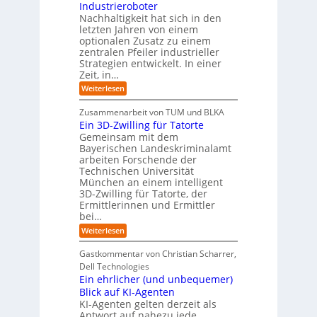
-
r
Industrieroboter
A
d
e
e
u
P
A
Nachhaltigkeit hat sich in den
i
:
I
u
n
letzten Jahren von einem
W
-
r
g
optionalen Zusatz zu einem
i
R
o
zentralen Pfeiler industrieller
e
e
Strategien entwickelt. In einer
p
s
p
Zeit, in…
ä
a
o
u
r
i
:
Weiterlesen
b
t
E
s
e
:
i
c
Zusammenarbeit von TUM und BLKA
r
S
n
h
Ein 3D-Zwilling für Tatorte
e
i
z
D
e
n
Gemeinsam mit dem
w
a
k
n
Bayerischen Landeskriminalamt
e
t
e
i
R
arbeiten Forschende der
e
n
t
Technischen Universität
o
n
d
e
München an einem intelligent
u
K
e
s
3D-Zwilling für Tatorte, der
I
s
t
L
-
C
Ermittlerinnen und Ermittler
e
e
P
y
bei…
b
r
r
b
e
:
Weiterlesen
-
o
e
n
E
H
j
r
f
i
e
r
Gastkommentar von Christian Scharrer,
e
ü
n
k
i
r
Dell Technologies
r
3
t
s
I
Ein ehrlicher (und unbequemer)
s
D
e
i
n
-
t
Blick auf KI-Agenten
i
k
d
Z
n
e
o
KI-Agenten gelten derzeit als
u
w
d
,
Antwort auf nahezu jede
l
s