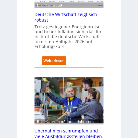
a
s
Bild: Ifo Institut
n
d
Deutsche Wirtschaft zeigt sich
i
robust
m
Trotz gestiegener Energiepreise
B
und hoher Inflation sieht das Ifo
i
Institut die deutsche Wirtschaft
t
im ersten Halbjahr 2026 auf
k
Erholungskurs.
o
m
:
Weiterlesen
-
D
D
e
E
u
S
t
I
s
-
c
I
h
n
e
d
W
e
i
x
r
Bild: ©auremar/stock.adobe.com
a
t
u
Übernahmen schrumpfen und
s
f
viele Ausbildungsstellen bleiben
c