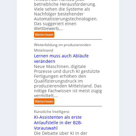
i
e
w
t
betriebliche Herausforderung.
l
l
r
a
r
Viele sehen die Systeme als
l
e
I
c
i
Nachfolger bestehender
i
r
n
h
e
n
Automatisierungstechnologien.
d
s
n
r
g
Das suggeriert einen
u
e
o
f
s
n
Wettbewerb,…
b
ü
t
d
o
:
Weiterlesen
r
r
e
t
E
T
i
R
e
i
a
Weiterbildung im produzierenden
e
a
r
n
t
e
n
Mittelstand
e
o
r
s
Lernen muss auch Abläufe
h
r
m
o
r
t
verändern
ö
m
l
e
Neue Maschinen, digitale
g
w
i
l
a
Prozesse und durch KI gestützte
c
i
r
Fertigungen erhöhen den
h
c
e
Qualifizierungsdruck im
e
h
-
produzierenden Mittelstand. Das
r
e
G
(
nötige Fachwissen ist meist zügig
n
e
u
vermittelt.…
f
n
a
:
Weiterlesen
d
h
L
u
r
e
n
Künstliche Intelligenz
r
b
KI-Assistenten als erste
n
e
Anlaufstelle in der B2B-
e
q
n
Vorauswahl
u
m
e
Die Debatte über KI in der
u