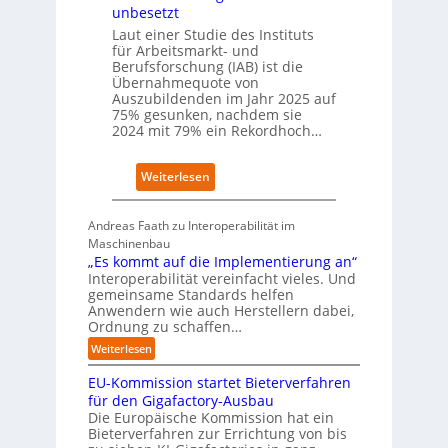
P
unbesetzt
h
l
Laut einer Studie des Instituts
a
a
für Arbeitsmarkt- und
f
t
Berufsforschung (IAB) ist die
t
z
Übernahmequote von
z
1
Auszubildenden im Jahr 2025 auf
e
7
75% gesunken, nachdem sie
i
2024 mit 79% ein Rekordhoch…
g
t
:
Weiterlesen
s
Ü
i
b
c
Andreas Faath zu Interoperabilität im
e
h
Maschinenbau
r
r
„Es kommt auf die Implementierung an“
n
o
Interoperabilität vereinfacht vieles. Und
a
b
gemeinsame Standards helfen
h
u
Anwendern wie auch Herstellern dabei,
m
s
Ordnung zu schaffen…
e
t
:
Weiterlesen
n
„
s
EU-Kommission startet Bieterverfahren
E
c
s
für den Gigafactory-Ausbau
h
k
Die Europäische Kommission hat ein
r
Bieterverfahren zur Errichtung von bis
o
u