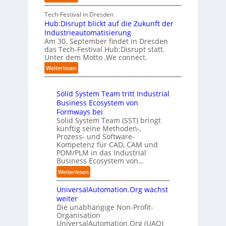
S
e
A
r
t
c
n
A
Tech-Festival in Dresden
v
e
h
w
A
Hub:Disrupt blickt auf die Zukunft der
e
l
w
o
Z
Industrieautomatisierung
r
l
a
l
ü
Am 30. September findet in Dresden
f
e
b
l
r
das Tech-Festival Hub:Disrupt statt.
a
z
n
e
Unter dem Motto ‚We connect.
i
h
u
b
n
c
:
Weiterlesen
r
m
l
R
h
H
e
C
e
e
:
u
n
o
c
i
T
Solid System Team tritt Industrial
b
f
-
h
b
r
Business Ecosystem von
:
ü
C
e
e
e
D
Formways bei
r
E
n
f
n
i
Solid System Team (SST) bringt
d
O
z
f
u
künftig seine Methoden-,
s
e
e
p
n
Prozess- und Software-
r
n
n
u
Kompetenz für CAD, CAM und
b
u
G
t
n
PDM/PLM in das Industrial
p
e
i
r
k
Business Ecosystem von…
t
g
s
e
t
b
:
a
Weiterlesen
e
n
f
l
S
f
t
i
ü
i
UniversalAutomation.Org wächst
o
a
z
n
r
c
l
c
weiter
t
D
p
k
i
t
Die unabhängige Non-Profit-
e
r
t
Organisation
d
o
u
a
a
UniversalAutomation.Org (UAO)
S
r