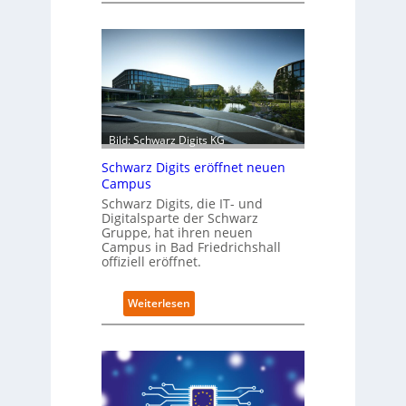
e
t
r
o
f
i
t
-
Bild: Schwarz Digits KG
D
a
Schwarz Digits eröffnet neuen
t
Campus
e
Schwarz Digits, die IT- und
n
Digitalsparte der Schwarz
s
Gruppe, hat ihren neuen
a
Campus in Bad Friedrichshall
u
offiziell eröffnet.
b
e
:
Weiterlesen
r
S
i
c
n
h
t
w
e
a
g
r
r