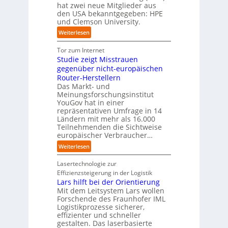
t
x
hat zwei neue Mitglieder aus
u
y
y
s
i
den USA bekanntgegeben: HPE
f
s
-
c
s
und Clemson University.
d
t
A
h
n
i
e
u
:
Weiterlesen
l
a
e
m
s
U
a
h
Z
T
b
n
Tor zum Internet
n
e
u
e
a
i
Studie zeigt Misstrauen
d
A
k
a
u
v
gegenüber nicht-europäischen
u
u
m
e
Router-Herstellern
t
n
t
r
Das Markt- und
o
f
r
s
Meinungsforschungsinstitut
m
t
i
a
YouGov hat in einer
a
d
t
repräsentativen Umfrage in 14
l
t
e
t
Ländern mit mehr als 16.000
A
i
r
Teilnehmenden die Sichtweise
I
u
s
europäischer Verbraucher…
I
n
t
i
n
d
o
:
Weiterlesen
e
d
u
m
S
r
u
s
a
t
Lasertechnologie zur
u
s
t
t
u
Effizienzsteigerung in der Logistik
n
t
r
i
d
Lars hilft bei der Orientierung
g
r
i
o
i
Mit dem Leitsystem Lars wollen
s
i
a
n
e
Forschende des Fraunhofer IML
l
e
l
.
Logistikprozesse sicherer,
z
ö
a
B
O
effizienter und schneller
e
s
u
u
r
gestalten. Das laserbasierte
i
u