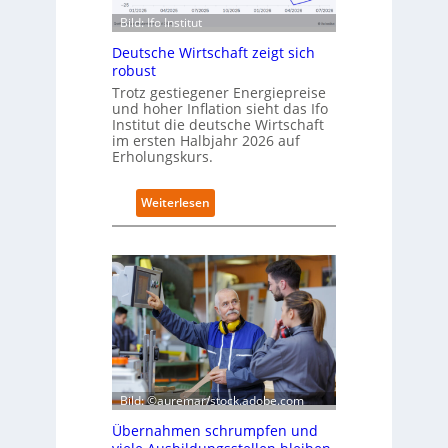
u
a
s
Bild: Ifo Institut
n
d
Deutsche Wirtschaft zeigt sich
i
robust
m
Trotz gestiegener Energiepreise
B
und hoher Inflation sieht das Ifo
i
Institut die deutsche Wirtschaft
t
im ersten Halbjahr 2026 auf
k
Erholungskurs.
o
m
:
Weiterlesen
-
D
D
e
E
u
S
t
I
s
-
c
I
h
n
e
d
W
e
i
x
r
Bild: ©auremar/stock.adobe.com
a
t
u
Übernahmen schrumpfen und
s
f