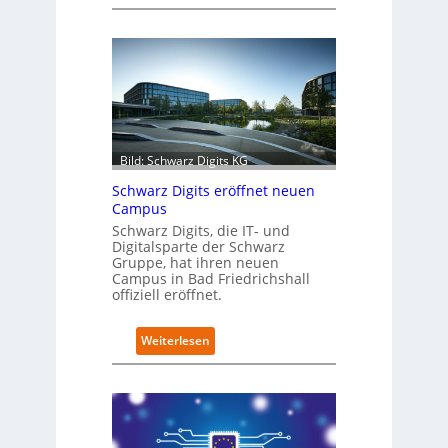
R
e
t
r
o
f
i
t
-
Bild: Schwarz Digits KG
D
a
Schwarz Digits eröffnet neuen
t
Campus
e
Schwarz Digits, die IT- und
n
Digitalsparte der Schwarz
s
Gruppe, hat ihren neuen
a
Campus in Bad Friedrichshall
u
offiziell eröffnet.
b
e
:
Weiterlesen
r
S
i
c
n
h
t
w
e
a
g
r