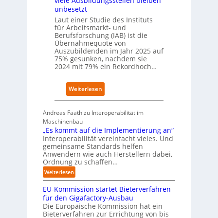
viele Ausbildungsstellen bleiben
c
P
unbesetzt
h
l
Laut einer Studie des Instituts
a
a
für Arbeitsmarkt- und
f
t
Berufsforschung (IAB) ist die
t
z
Übernahmequote von
z
1
Auszubildenden im Jahr 2025 auf
e
7
75% gesunken, nachdem sie
i
2024 mit 79% ein Rekordhoch…
g
t
:
Weiterlesen
s
Ü
i
b
c
Andreas Faath zu Interoperabilität im
e
h
Maschinenbau
r
r
„Es kommt auf die Implementierung an“
n
o
Interoperabilität vereinfacht vieles. Und
a
b
gemeinsame Standards helfen
h
u
Anwendern wie auch Herstellern dabei,
m
s
Ordnung zu schaffen…
e
t
:
Weiterlesen
n
„
s
EU-Kommission startet Bieterverfahren
E
c
s
für den Gigafactory-Ausbau
h
k
Die Europäische Kommission hat ein
r
Bieterverfahren zur Errichtung von bis
o