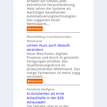
Antwort auf nahezu jede
l
s
i
e
w
t
betriebliche Herausforderung.
l
l
r
a
r
Viele sehen die Systeme als
l
e
I
c
i
Nachfolger bestehender
i
r
n
h
e
n
Automatisierungstechnologien.
d
s
n
r
g
Das suggeriert einen
u
e
o
f
s
n
Wettbewerb,…
b
ü
t
d
o
:
Weiterlesen
r
r
e
t
E
T
i
R
e
i
a
Weiterbildung im produzierenden
e
a
r
n
t
e
n
Mittelstand
e
o
r
s
Lernen muss auch Abläufe
h
r
m
o
r
t
verändern
ö
m
l
e
Neue Maschinen, digitale
g
w
i
l
a
Prozesse und durch KI gestützte
c
i
r
Fertigungen erhöhen den
h
c
e
Qualifizierungsdruck im
e
h
-
produzierenden Mittelstand. Das
r
e
G
(
nötige Fachwissen ist meist zügig
n
e
u
vermittelt.…
f
n
a
:
Weiterlesen
d
h
L
u
r
e
n
Künstliche Intelligenz
r
b
KI-Assistenten als erste
n
e
Anlaufstelle in der B2B-
e
q
n
Vorauswahl
u
m
e
Die Debatte über KI in der