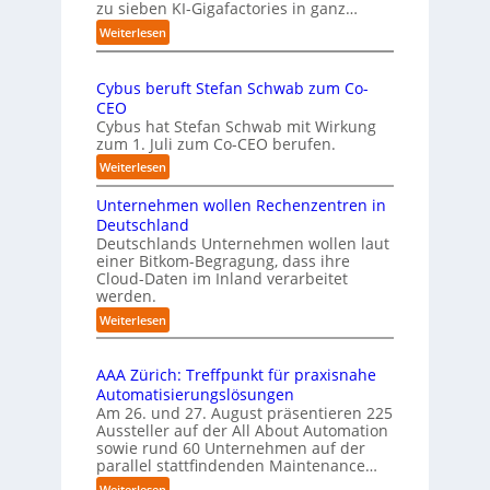
u
zu sieben KI-Gigafactories in ganz…
m
m
m
:
Weiterlesen
p
t
E
f
a
U
e
u
Cybus beruft Stefan Schwab zum Co-
-
f
n
CEO
K
d
u
Cybus hat Stefan Schwab mit Wirkung
o
i
n
zum 1. Juli zum Co-CEO berufen.
m
e
d
m
:
Weiterlesen
I
i
v
C
m
s
i
Unternehmen wollen Rechenzentren in
y
p
s
e
b
Deutschland
l
i
l
u
Deutschlands Unternehmen wollen laut
e
o
e
einer Bitkom-Begragung, dass ihre
s
m
n
Cloud-Daten im Inland verarbeitet
b
A
e
s
werden.
e
u
n
t
r
s
:
Weiterlesen
t
a
u
U
b
i
r
f
n
i
e
t
t
AAA Zürich: Treffpunkt für praxisnahe
t
l
r
e
S
Automatisierungslösungen
e
d
u
t
t
Am 26. und 27. August präsentieren 225
r
u
n
B
e
Aussteller auf der All About Automation
n
g
n
i
f
sowie rund 60 Unternehmen auf der
e
a
g
e
a
parallel stattfindenden Maintenance…
h
n
s
t
n
m
:
Weiterlesen