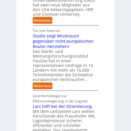
UniversalAutomation.Org (UAO)
t
x
hat zwei neue Mitglieder aus
u
y
y
s
i
den USA bekanntgegeben: HPE
f
s
-
c
s
und Clemson University.
d
t
A
h
n
i
e
u
:
Weiterlesen
l
a
e
m
s
U
a
h
Z
T
b
n
Tor zum Internet
n
e
u
e
a
i
Studie zeigt Misstrauen
d
A
k
a
u
v
gegenüber nicht-europäischen
u
u
m
e
Router-Herstellern
t
n
t
r
Das Markt- und
o
f
r
s
Meinungsforschungsinstitut
m
t
i
a
YouGov hat in einer
a
d
t
repräsentativen Umfrage in 14
l
t
e
t
Ländern mit mehr als 16.000
A
i
r
Teilnehmenden die Sichtweise
I
u
s
europäischer Verbraucher…
I
n
t
i
n
d
o
:
Weiterlesen
e
d
u
m
S
r
u
s
a
t
Lasertechnologie zur
u
s
t
t
u
Effizienzsteigerung in der Logistik
n
t
r
i
d
Lars hilft bei der Orientierung
g
r
i
o
i
Mit dem Leitsystem Lars wollen
s
i
a
n
e
Forschende des Fraunhofer IML
l
e
l
.
Logistikprozesse sicherer,
z
ö
a
B
O
effizienter und schneller
e
s
u
u
r
gestalten. Das laserbasierte
i