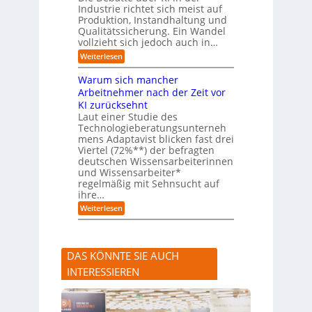
u
m
Industrie richtet sich meist auf
s
e
Produktion, Instandhaltung und
s
r
Qualitätssicherung. Ein Wandel
a
)
vollzieht sich jedoch auch in…
u
B
c
l
:
Weiterlesen
h
i
K
A
c
I
Warum sich mancher
b
k
-
l
Arbeitnehmer nach der Zeit vor
a
A
ä
u
KI zurücksehnt
s
u
f
s
Laut einer Studie des
f
K
i
Technologieberatungsunterneh
e
I
s
mens Adaptavist blicken fast drei
v
-
t
e
Viertel (72%**) der befragten
A
e
r
deutschen Wissensarbeiterinnen
g
n
ä
e
und Wissensarbeiter*
t
n
n
regelmäßig mit Sehnsucht auf
e
d
t
n
ihre…
e
e
a
r
:
Weiterlesen
n
l
n
W
s
a
e
r
r
u
s
DAS KÖNNTE SIE AUCH
m
t
s
e
INTERESSIEREN
i
A
c
n
h
l
m
a