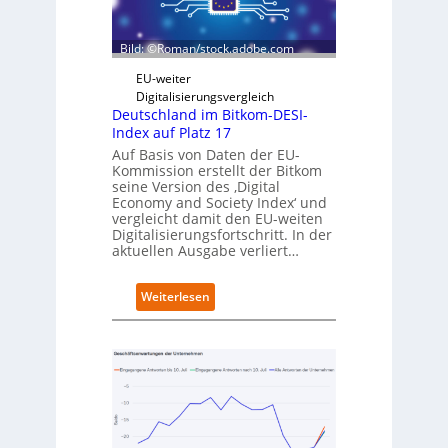
r
z
i
D
e
Bild: ©Roman/stock.adobe.com
i
r
g
t
EU-weiter
i
Digitalisierungsvergleich
t
Deutschland im Bitkom-DESI-
s
Index auf Platz 17
e
Auf Basis von Daten der EU-
r
Kommission erstellt der Bitkom
ö
seine Version des ‚Digital
f
Economy and Society Index‘ und
f
vergleicht damit den EU-weiten
Digitalisierungsfortschritt. In der
n
aktuellen Ausgabe verliert…
e
t
n
:
Weiterlesen
e
D
u
e
e
u
n
t
C
s
a
c
m
h
p
l