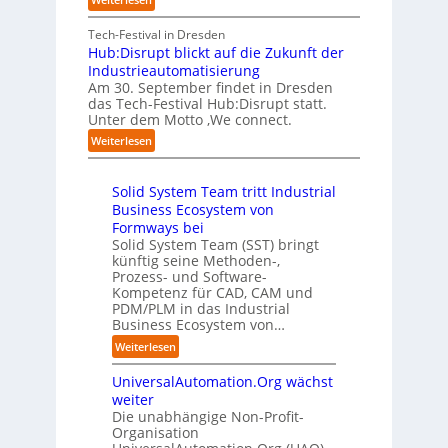
“
s
e
S
e
A
r
t
c
n
A
Tech-Festival in Dresden
v
e
h
w
A
Hub:Disrupt blickt auf die Zukunft der
e
l
w
o
Z
Industrieautomatisierung
r
l
a
l
ü
Am 30. September findet in Dresden
f
e
b
l
r
das Tech-Festival Hub:Disrupt statt.
a
z
n
e
Unter dem Motto ‚We connect.
i
h
u
b
n
c
:
Weiterlesen
r
m
l
R
h
H
e
C
e
e
:
u
n
o
c
i
T
Solid System Team tritt Industrial
b
f
-
h
b
r
Business Ecosystem von
:
ü
C
e
e
e
D
Formways bei
r
E
n
f
n
i
Solid System Team (SST) bringt
d
O
z
f
u
künftig seine Methoden-,
s
e
e
p
n
Prozess- und Software-
r
n
n
u
Kompetenz für CAD, CAM und
b
u
G
t
n
PDM/PLM in das Industrial
p
e
i
r
k
Business Ecosystem von…
t
g
s
e
t
b
:
a
Weiterlesen
e
n
f
l
S
f
t
i
ü
i
UniversalAutomation.Org wächst
o
a
z
n
r
c
l
c
weiter
t
D
p
k
i
t
Die unabhängige Non-Profit-
e
r
t
Organisation
d
o
u
a
a
S
r