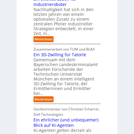
b
-
r
Industrieroboter
A
d
e
e
u
P
A
Nachhaltigkeit hat sich in den
i
:
I
u
n
letzten Jahren von einem
W
-
r
g
optionalen Zusatz zu einem
i
R
o
zentralen Pfeiler industrieller
e
e
Strategien entwickelt. In einer
p
s
p
Zeit, in…
ä
a
o
u
r
i
:
Weiterlesen
b
t
E
s
e
:
i
c
Zusammenarbeit von TUM und BLKA
r
S
n
h
Ein 3D-Zwilling für Tatorte
e
i
z
D
e
n
Gemeinsam mit dem
w
a
k
n
Bayerischen Landeskriminalamt
e
t
e
i
R
arbeiten Forschende der
e
n
t
Technischen Universität
o
n
d
e
München an einem intelligent
u
K
e
s
3D-Zwilling für Tatorte, der
I
s
t
L
-
C
Ermittlerinnen und Ermittler
e
e
P
y
bei…
b
r
r
b
e
:
Weiterlesen
-
o
e
n
E
H
j
r
f
i
e
r
Gastkommentar von Christian Scharrer,
e
ü
n
k
i
r
Dell Technologies
r
3
t
s
I
Ein ehrlicher (und unbequemer)
s
D
e
i
n
-
t
Blick auf KI-Agenten
i
k
d
Z
n
e
o
KI-Agenten gelten derzeit als
u
w
d
,