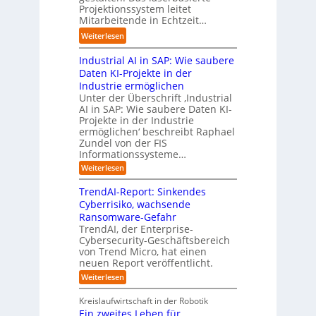
u
t
s
Projektionssystem leitet
g
g
n
o
Mitarbeitende in Echtzeit…
i
w
t
g
m
n
ä
M
:
Weiterlesen
e
a
e
c
i
L
n
t
s
h
s
Industrial AI in SAP: Wie saubere
a
i
s
s
s
r
Daten KI-Projekte in der
s
E
t
t
s
Industrie ermöglichen
i
c
w
r
h
Unter der Überschrift ‚Industrial
e
o
e
a
i
AI in SAP: Wie saubere Daten KI-
r
s
i
u
Projekte in der Industrie
l
u
y
t
e
ermöglichen‘ beschreibt Raphael
f
n
s
e
Zundel von der FIS
n
t
g
t
r
Informationssysteme…
g
b
e
e
e
:
Weiterlesen
m
I
g
i
n
v
e
TrendAI-Report: Sinkendes
d
d
o
n
e
Cyberrisiko, wachsende
u
n
ü
r
Ransomware-Gefahr
s
F
b
t
O
TrendAI, der Enterprise-
o
r
e
r
Cybersecurity-Geschäftsbereich
i
r
r
von Trend Micro, hat einen
i
a
m
neuen Report veröffentlicht.
n
e
l
w
i
n
A
:
Weiterlesen
a
I
c
T
t
y
i
r
h
i
Kreislaufwirtschaft in der Robotik
n
e
s
t
e
Ein zweites Leben für
S
n