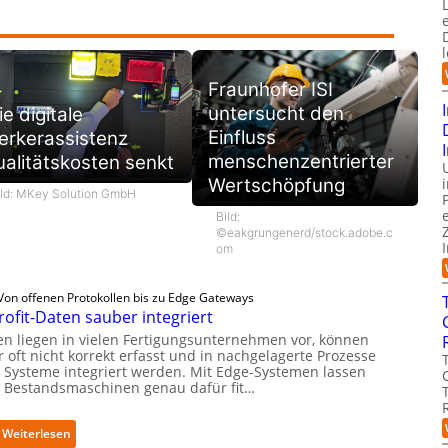
Fraunhofer ISI
untersucht den
e digitale
Einfluss
erkerassistenz
menschenzentrierter
alitätskosten senkt
Wertschöpfung
ild: MKey Solution GmbH
Bild:
©eakgrungenerd/stock.adobe.c
om
Von offenen Protokollen bis zu Edge Gateways
rofit-Daten sauber integriert
en liegen in vielen Fertigungsunternehmen vor, können
 oft nicht korrekt erfasst und in nachgelagerte Prozesse
 Systeme integriert werden. Mit Edge-Systemen lassen
h Bestandsmaschinen genau dafür fit…
:
Weiterlesen