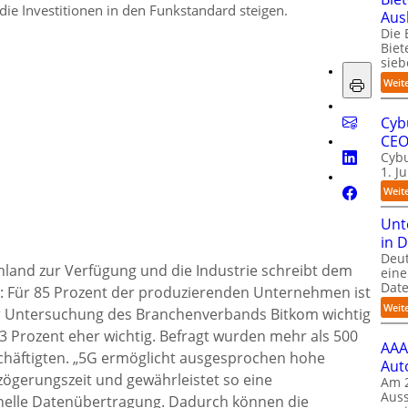
die Investitionen in den Funkstandard steigen.
Aus
Die 
Biet
sieb
Weit
Cyb
CE
Cybu
1. J
Weit
Unt
in 
Deu
chland zur Verfügung und die Industrie schreibt dem
eine
Date
 Für 85 Prozent der produzierenden Unternehmen ist
Weit
ner Untersuchung des Branchenverbands Bitkom wichtig
33 Prozent eher wichtig. Befragt wurden mehr als 500
AAA
häftigten. „5G ermöglicht ausgesprochen hohe
Aut
zögerungszeit und gewährleistet so eine
Am 2
Auss
hnelle Datenübertragung. Dadurch können die