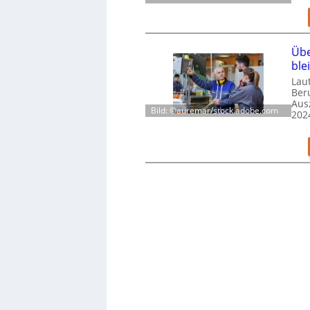
Übe
ble
Laut
Ber
Aus
Bild: ©auremar/stock.adobe.com
202