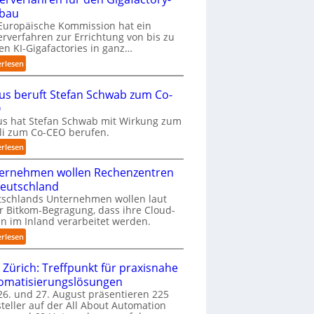
k
bau
o
Europäische Kommission hat ein
m
erverfahren zur Errichtung von bis zu
m
en KI-Gigafactories in ganz…
t
:
erlesen
a
E
u
U
f
us beruft Stefan Schwab zum Co-
-
d
O
K
i
s hat Stefan Schwab mit Wirkung zum
o
e
uli zum Co-CEO berufen.
m
I
m
:
erlesen
m
i
C
p
s
ernehmen wollen Rechenzentren
y
l
s
b
Deutschland
e
i
u
tschlands Unternehmen wollen laut
m
o
s
r Bitkom-Begragung, dass ihre Cloud-
e
n
b
n im Inland verarbeitet werden.
n
s
e
t
:
erlesen
t
r
i
U
a
u
e
n
 Zürich: Treffpunkt für praxisnahe
r
f
r
t
t
t
omatisierungslösungen
u
e
e
S
6. und 27. August präsentieren 225
n
r
t
t
teller auf der All About Automation
g
n
B
e