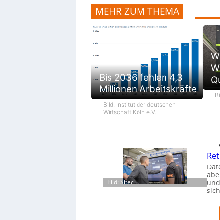
MEHR ZUM THEMA
Wi
W
Bis 2036 fehlen 4,3
Qu
Millionen Arbeitskräfte
B
Bild: Institut der deutschen
Wirtschaft Köln e.V.
Ret
Dat
aber
Bild: Sitec
und
sic