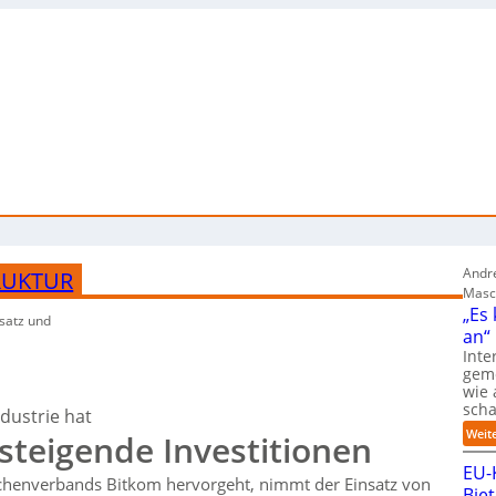
Andre
RUKTUR
Masc
„Es
satz und
an“
Inte
gem
wie 
sch
dustrie hat
Weit
steigende Investitionen
EU-
chenverbands Bitkom hervorgeht, nimmt der Einsatz von
Bie