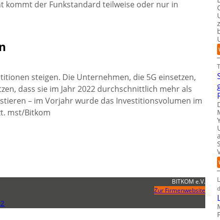
t kommt der Funkstandard teilweise oder nur in
en
titionen steigen. Die Unternehmen, die 5G einsetzen,
tzen, dass sie im Jahr 2022 durchschnittlich mehr als
stieren – im Vorjahr wurde das Investitionsvolumen im
zt. mst/Bitkom
L
BITKOM e.V.
d
Zur Firmenwebsite
22