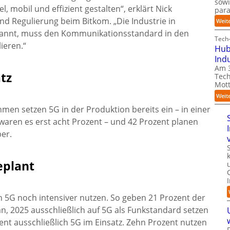
sow
, mobil und effizient gestalten“, erklärt Nick
para
und Regulierung beim Bitkom. „Die Industrie in
Weit
rkannt, muss den Kommunikationsstandard in den
Tech-
ieren.“
Hub
Ind
Am 3
atz
Tech
Mott
Weit
men setzen 5G in der Produktion bereits ein – in einer
waren es erst acht Prozent – und 42 Prozent planen
ber.
eplant
 5G noch intensiver nutzen. So geben 21 Prozent der
, 2025 ausschließlich auf 5G als Funkstandard setzen
zent ausschließlich 5G im Einsatz. Zehn Prozent nutzen