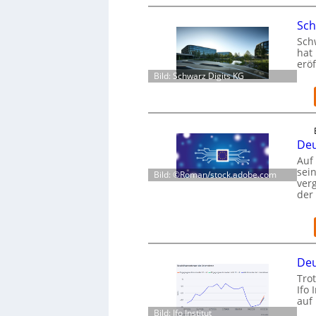
Sch
Schw
hat 
eröf
Bild: Schwarz Digits KG
Deu
Auf
sei
Bild: ©Roman/stock.adobe.com
verg
der
Deu
Trot
Ifo 
auf
Bild: Ifo Institut