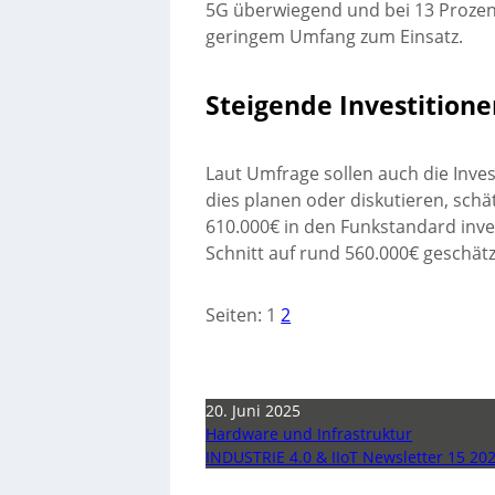
5G überwiegend und bei 13 Prozen
geringem Umfang zum Einsatz.
Steigende Investition
Laut Umfrage sollen auch die Inves
dies planen oder diskutieren, schä
610.000€ in den Funkstandard inve
Schnitt auf rund 560.000€ geschät
Seiten:
1
2
20. Juni 2025
Hardware und Infrastruktur
INDUSTRIE 4.0 & IIoT Newsletter 15 20