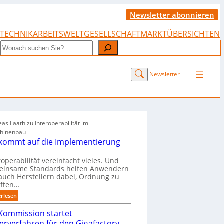
Newsletter abonnieren
TECHNIK
ARBEITSWELT
GESELLSCHAFT
MARKTÜBERSICHTEN
Search
Newsletter
as Faath zu Interoperabilität im
hinenbau
 kommt auf die Implementierung
roperabilität vereinfacht vieles. Und
einsame Standards helfen Anwendern
auch Herstellern dabei, Ordnung zu
affen…
:
erlesen
„
Kommission startet
E
s
terverfahren für den Gigafactory-