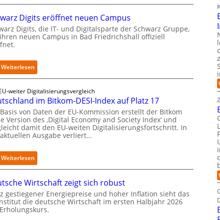
R
K
e
warz Digits eröffnet neuen Campus
t
r
arz Digits, die IT- und Digitalsparte der Schwarz Gruppe,
ihren neuen Campus in Bad Friedrichshall offiziell
o
fnet.
f
i
t
:
Weiterlesen
-
S
D
c
a
EU-weiter Digitalisierungsvergleich
h
t
tschland im Bitkom-DESI-Index auf Platz 17
w
e
a
 Basis von Daten der EU-Kommission erstellt der Bitkom
n
ne Version des ‚Digital Economy and Society Index‘ und
r
s
leicht damit den EU-weiten Digitalisierungsfortschritt. In
z
a
 aktuellen Ausgabe verliert…
D
u
i
b
g
:
Weiterlesen
e
i
D
r
t
e
i
tsche Wirtschaft zeigt sich robust
s
u
n
e
t
z gestiegener Energiepreise und hoher Inflation sieht das
t
r
Institut die deutsche Wirtschaft im ersten Halbjahr 2026
s
e
ö
 Erholungskurs.
c
g
f
h