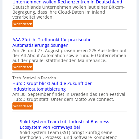
i
Unternehmen wollen Rechenzentren in Deutschland
y
m
s
Deutschlands Unternehmen wollen laut einer Bitkom-
b
p
s
Begragung, dass ihre Cloud-Daten im Inland
u
l
i
verarbeitet werden.
s
e
o
b
:
Weiterlesen
m
n
e
U
e
s
r
n
n
t
u
AAA Zürich: Treffpunkt für praxisnahe
t
t
a
f
Automatisierungslösungen
e
i
r
t
Am 26. und 27. August präsentieren 225 Aussteller auf
r
e
t
S
der All About Automation sowie rund 60 Unternehmen
n
r
e
t
auf der parallel stattfindenden Maintenance…
e
u
t
e
h
:
Weiterlesen
n
B
f
m
A
g
i
a
e
A
Tech-Festival in Dresden
a
e
n
n
A
Hub:Disrupt blickt auf die Zukunft der
n
t
S
w
Z
Industrieautomatisierung
“
e
c
o
ü
Am 30. September findet in Dresden das Tech-Festival
r
h
l
r
Hub:Disrupt statt. Unter dem Motto ‚We connect.
v
w
l
i
:
e
Weiterlesen
a
e
c
H
r
b
n
h
u
f
z
R
:
Solid System Team tritt Industrial Business
b
a
u
e
T
Ecosystem von Formways bei
:
h
m
c
r
Solid System Team (SST) bringt künftig seine
D
r
C
h
e
Methoden-, Prozess- und Software-Kompetenz
i
e
o