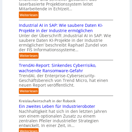
r
u
i
laserbasierte Projektionssystem leitet
z
i
I
s
o
Mitarbeitende in Echtzeit…
e
s
n
t
n
i
:
i
Weiterlesen
d
r
.
g
L
e
u
i
O
t
Industrial AI in SAP: Wie saubere Daten KI-
a
r
s
a
r
M
r
u
Projekte in der Industrie ermöglichen
t
l
g
i
s
n
Unter der Überschrift ‚Industrial AI in SAP: Wie
r
B
w
s
saubere Daten KI-Projekte in der Industrie
h
g
i
u
ä
s
ermöglichen‘ beschreibt Raphael Zundel von
i
s
e
s
c
t
der FIS Informationssysteme…
l
l
a
i
h
r
f
ö
:
Weiterlesen
u
n
s
a
I
t
s
t
e
t
n
u
b
u
TrendAI-Report: Sinkendes Cyberrisiko,
o
s
d
w
e
e
n
wachsende Ransomware-Gefahr
u
m
s
e
n
i
g
TrendAI, der Enterprise-Cybersecurity-
s
a
E
i
g
d
e
Geschäftsbereich von Trend Micro, hat einen
t
t
c
t
r
e
neuen Report veröffentlicht.
e
n
i
o
e
i
g
r
:
Weiterlesen
s
a
s
r
e
T
O
l
i
y
r
n
r
A
Kreislaufwirtschaft in der Robotik
e
s
e
ü
I
i
Ein zweites Leben für Industrieroboter
r
n
t
i
b
e
Nachhaltigkeit hat sich in den letzten Jahren
d
u
e
n
e
n
von einem optionalen Zusatz zu einem
A
n
S
m
r
I
t
zentralen Pfeiler industrieller Strategien
A
g
v
-
n
entwickelt. In einer Zeit, in…
i
P
o
R
i
:
e
:
Weiterlesen
e