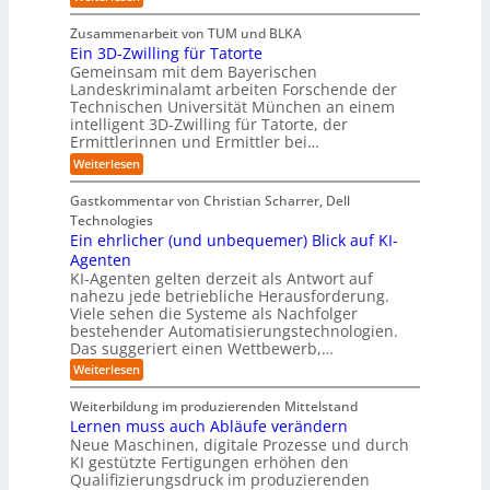
n
W
c
r
E
p
F
i
i
h
u
o
Zusammenarbeit von TUM und BLKA
e
o
n
t
r
n
Ein 3D-Zwilling für Tatorte
s
z
r
t
-
g
a
Gemeinsam mit dem Bayerischen
w
:
m
u
e
Landeskriminalamt arbeiten Forschende der
e
S
w
b
u
i
Technischen Universität München an einem
i
e
a
t
r
n
intelligent 3D-Zwilling für Tatorte, der
r
y
e
k
o
Ermittlerinnen und Ermittler bei…
e
s
s
e
p
D
:
Weiterlesen
L
n
b
a
ä
E
e
d
e
t
i
i
b
e
Gastkommentar von Christian Scharrer, Dell
e
i
n
e
s
s
Technologies
n
3
n
C
c
K
Ein ehrlicher (und unbequemer) Blick auf KI-
D
f
y
h
I
-
ü
Agenten
b
-
e
Z
r
e
KI-Agenten gelten derzeit als Antwort auf
P
w
I
n
r
nahezu jede betriebliche Herausforderung.
r
i
n
R
r
Viele sehen die Systeme als Nachfolger
o
l
d
i
o
j
bestehender Automatisierungstechnologien.
l
u
s
e
u
Das suggeriert einen Wettbewerb,…
i
s
i
k
n
t
t
k
:
Weiterlesen
t
g
r
e
o
E
e
f
i
,
r
i
i
Weiterbildung im produzierenden Mittelstand
ü
e
w
n
-
n
r
Lernen muss auch Abläufe verändern
r
a
e
d
H
T
o
Neue Maschinen, digitale Prozesse und durch
c
h
e
a
e
b
h
KI gestützte Fertigungen erhöhen den
r
r
t
o
r
s
l
Qualifizierungsdruck im produzierenden
I
o
t
e