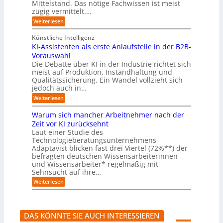
i
s
Mittelstand. Das nötige Fachwissen ist meist
n
r
e
n
c
t
d
zügig vermittelt.…
t
r
d
h
u
e
e
:
e
Weiterlesen
e
s
l
L
R
r
t
e
l
a
(
Künstliche Intelligenz
r
r
n
u
e
i
KI-Assistenten als erste Anlaufstelle in der B2B-
n
s
n
e
r
Vorauswahl
e
o
d
e
n
n
m
u
Die Debatte über KI in der Industrie richtet sich
r
m
w
n
meist auf Produktion, Instandhaltung und
m
u
a
b
Qualitätssicherung. Ein Wandel vollzieht sich
ö
s
r
e
g
jedoch auch in…
s
e
q
l
a
:
-
Weiterlesen
u
i
u
K
G
e
c
c
I
e
m
Warum sich mancher Arbeitnehmer nach der
h
h
-
f
e
e
Zeit vor KI zurücksehnt
A
A
a
r
n
Laut einer Studie des
b
s
h
)
l
Technologieberatungsunternehmens
s
r
B
ä
i
l
Adaptavist blicken fast drei Viertel (72%**) der
u
s
i
befragten deutschen Wissensarbeiterinnen
f
t
c
und Wissensarbeiter* regelmäßig mit
e
e
k
Sehnsucht auf ihre…
v
n
a
e
t
:
u
Weiterlesen
r
e
W
f
ä
n
a
K
n
a
r
I
d
l
u
-
DAS KÖNNTE SIE AUCH INTERESSIEREN
e
s
m
A
r
e
s