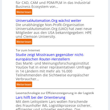
e
f
für CAD, CAM und PDM/PLM in das Industrial
s
n
-
n
f
Business Ecosystem von…
r
f
C
z
p
u
ü
:
Weiterlesen
E
e
u
p
r
S
O
n
n
t
d
UniversalAutomation.Org wächst weiter
o
t
k
b
e
Die unabhängige Non-Profit-Organisation
l
r
t
l
n
UniversalAutomation.Org (UAO) hat zwei neue
i
e
f
i
Mitglieder aus den USA bekanntgegeben: HPE
G
d
n
ü
und Clemson University.
c
i
S
i
r
k
g
y
:
Weiterlesen
n
p
t
a
s
U
D
r
a
f
t
n
Tor zum Internet
e
a
u
a
e
i
Studie zeigt Misstrauen gegenüber nicht-
u
x
f
c
m
v
europäischen Router-Herstellern
t
i
d
t
T
e
Das Markt- und Meinungsforschungsinstitut
s
s
i
o
e
r
YouGov hat in einer repräsentativen Umfrage
c
n
e
r
a
in 14 Ländern mit mehr als 16.000
s
h
a
Z
y
m
Teilnehmenden die Sichtweise europäischer
a
l
h
u
-
t
Verbraucher…
l
a
e
k
A
r
A
n
:
Weiterlesen
A
u
u
i
u
d
S
u
n
s
t
t
t
Lasertechnologie zur Effizienzsteigerung in der Logistik
t
f
b
t
o
u
Lars hilft bei der Orientierung
o
t
a
I
m
d
Mit dem Leitsystem Lars wollen Forschende
m
d
u
n
a
des Fraunhofer IML Logistikprozesse sicherer,
i
a
e
d
t
effizienter und schneller gestalten. Das
e
t