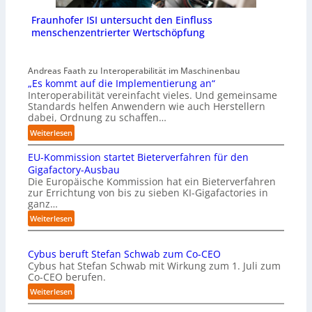
Fraunhofer ISI untersucht den Einfluss
menschenzentrierter Wertschöpfung
Andreas Faath zu Interoperabilität im Maschinenbau
„Es kommt auf die Implementierung an“
Interoperabilität vereinfacht vieles. Und gemeinsame
Standards helfen Anwendern wie auch Herstellern
dabei, Ordnung zu schaffen…
:
Weiterlesen
„
EU-Kommission startet Bieterverfahren für den
E
s
Gigafactory-Ausbau
k
Die Europäische Kommission hat ein Bieterverfahren
zur Errichtung von bis zu sieben KI-Gigafactories in
o
ganz…
m
m
:
Weiterlesen
t
E
a
U
u
Cybus beruft Stefan Schwab zum Co-CEO
-
f
Cybus hat Stefan Schwab mit Wirkung zum 1. Juli zum
K
d
Co-CEO berufen.
o
i
m
:
Weiterlesen
e
m
C
I