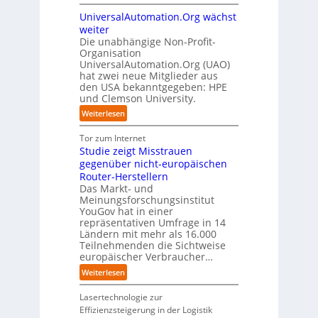
l
S
f
t
i
ü
i
UniversalAutomation.Org wächst
o
a
z
n
r
c
l
c
weiter
t
D
p
k
i
t
Die unabhängige Non-Profit-
e
r
t
Organisation
d
o
u
a
a
UniversalAutomation.Org (UAO)
S
r
t
x
hat zwei neue Mitglieder aus
u
y
y
s
i
den USA bekanntgegeben: HPE
f
s
-
c
s
und Clemson University.
d
t
A
h
n
i
e
u
:
Weiterlesen
l
a
e
m
s
U
a
h
Z
T
b
n
Tor zum Internet
n
e
u
e
a
i
Studie zeigt Misstrauen
d
A
k
a
u
v
gegenüber nicht-europäischen
u
u
m
e
Router-Herstellern
t
n
t
r
Das Markt- und
o
f
r
s
Meinungsforschungsinstitut
m
t
i
a
YouGov hat in einer
a
d
t
repräsentativen Umfrage in 14
l
t
e
t
Ländern mit mehr als 16.000
A
i
r
Teilnehmenden die Sichtweise
I
u
s
europäischer Verbraucher…
I
n
t
i
n
d
o
:
Weiterlesen
e
d
u
m
S
r
u
s
a
t
Lasertechnologie zur
u
s
t
t
u
Effizienzsteigerung in der Logistik
n
t
r
i