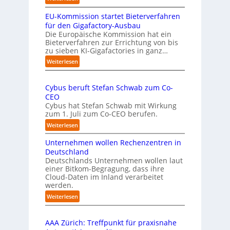
n
„
s
EU-Kommission startet Bieterverfahren
E
c
s
für den Gigafactory-Ausbau
h
k
Die Europäische Kommission hat ein
r
Bieterverfahren zur Errichtung von bis
o
u
zu sieben KI-Gigafactories in ganz…
m
m
m
:
Weiterlesen
p
t
E
f
a
U
e
u
Cybus beruft Stefan Schwab zum Co-
-
f
n
CEO
K
d
u
Cybus hat Stefan Schwab mit Wirkung
o
i
n
zum 1. Juli zum Co-CEO berufen.
m
e
d
m
:
Weiterlesen
I
i
v
C
m
s
i
Unternehmen wollen Rechenzentren in
y
p
s
e
b
Deutschland
l
i
l
u
Deutschlands Unternehmen wollen laut
e
o
e
einer Bitkom-Begragung, dass ihre
s
m
n
Cloud-Daten im Inland verarbeitet
b
A
e
s
werden.
e
u
n
t
r
s
:
Weiterlesen
t
a
u
U
b
i
r
f
n
i
e
t
t
AAA Zürich: Treffpunkt für praxisnahe
t
l
r
e
S