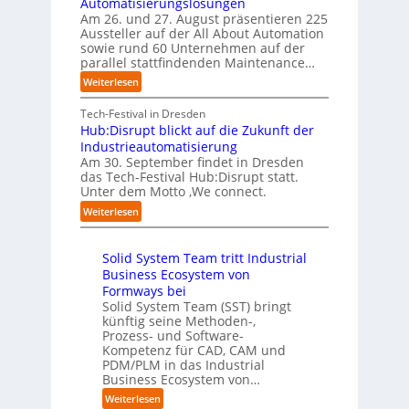
Automatisierungslösungen
e
d
u
t
t
Am 26. und 27. August präsentieren 225
r
u
n
B
e
Aussteller auf der All About Automation
n
g
n
i
f
sowie rund 60 Unternehmen auf der
e
a
g
e
a
parallel stattfindenden Maintenance…
h
n
s
t
n
m
:
Weiterlesen
“
s
e
S
e
A
r
t
c
n
A
Tech-Festival in Dresden
v
e
h
w
A
Hub:Disrupt blickt auf die Zukunft der
e
l
w
o
Z
Industrieautomatisierung
r
l
a
l
ü
Am 30. September findet in Dresden
f
e
b
l
r
das Tech-Festival Hub:Disrupt statt.
a
z
n
e
Unter dem Motto ‚We connect.
i
h
u
b
n
c
:
Weiterlesen
r
m
l
R
h
H
e
C
e
e
:
u
n
o
c
i
T
Solid System Team tritt Industrial
b
f
-
h
b
r
Business Ecosystem von
:
ü
C
e
e
e
D
Formways bei
r
E
n
f
n
i
Solid System Team (SST) bringt
d
O
z
f
u
künftig seine Methoden-,
s
e
e
p
n
Prozess- und Software-
r
n
n
u
Kompetenz für CAD, CAM und
b
u
G
t
n
PDM/PLM in das Industrial
p
e
i
r
k
Business Ecosystem von…
t
g
s
e
t
b
:
a
Weiterlesen
e
n
f