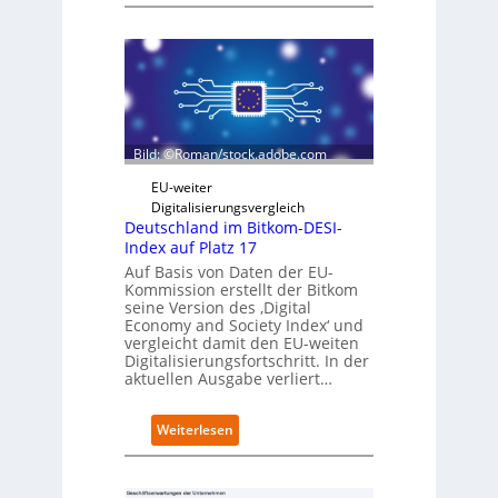
i
c
n
h
t
w
e
a
g
r
r
z
i
D
e
Bild: ©Roman/stock.adobe.com
i
r
g
t
EU-weiter
i
Digitalisierungsvergleich
t
Deutschland im Bitkom-DESI-
s
Index auf Platz 17
e
Auf Basis von Daten der EU-
r
Kommission erstellt der Bitkom
ö
seine Version des ‚Digital
f
Economy and Society Index‘ und
f
vergleicht damit den EU-weiten
Digitalisierungsfortschritt. In der
n
aktuellen Ausgabe verliert…
e
t
n
:
Weiterlesen
e
D
u
e
e
u