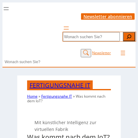
Newsletter abonnieren
Search
Newsletter
Search
FERTIGUNGSNAHE IT
Home
»
Fertigungsnahe IT
»
Was kommt nach
dem IoT?
Mit künstlicher Intelligenz zur
virtuellen Fabrik
Was kommt nach dem IoT?