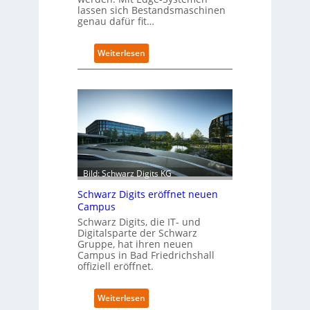
lassen sich Bestandsmaschinen
genau dafür fit…
:
Weiterlesen
R
e
t
r
o
f
i
t
-
Bild: Schwarz Digits KG
D
a
Schwarz Digits eröffnet neuen
t
Campus
e
Schwarz Digits, die IT- und
n
Digitalsparte der Schwarz
s
Gruppe, hat ihren neuen
a
Campus in Bad Friedrichshall
u
offiziell eröffnet.
b
e
:
Weiterlesen
r
S