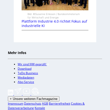
Bild: ©Susanne Eriksson / Bundesministerium
für Wirtschaft und Energie
Plattform Industrie 4.0 richtet Fokus auf
industrielle KI
Mehr Infos
Wir sind IVW geprüft!
Download
TeDo Business
Mediadaten
Abo-Service
+
Unsere weiteren Fachmagazine
Impressum
Datenschutz
AGB
Barrierefreiheit
Cookies &
Datenverarbeitung
Kontakt