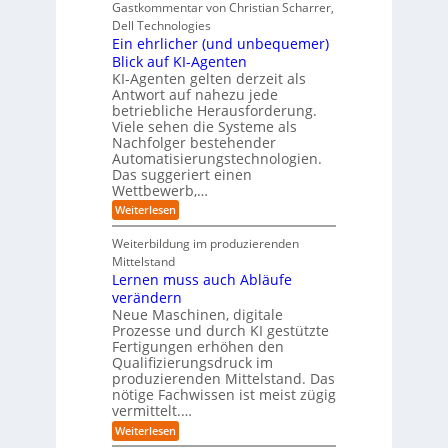
i
e
r
Gastkommentar von Christian Scharrer,
e
ü
n
k
i
r
Dell Technologies
r
3
t
s
I
Ein ehrlicher (und unbequemer)
s
D
e
i
n
-
t
Blick auf KI-Agenten
i
k
d
Z
n
e
o
KI-Agenten gelten derzeit als
u
w
d
,
Antwort auf nahezu jede
l
s
i
e
w
t
betriebliche Herausforderung.
l
l
r
a
r
Viele sehen die Systeme als
l
e
I
c
i
Nachfolger bestehender
i
r
n
h
e
n
Automatisierungstechnologien.
d
s
n
r
g
Das suggeriert einen
u
e
o
f
s
n
Wettbewerb,…
b
ü
t
d
o
:
Weiterlesen
r
r
e
t
E
T
i
R
e
i
a
Weiterbildung im produzierenden
e
a
r
n
t
e
n
Mittelstand
e
o
r
s
Lernen muss auch Abläufe
h
r
m
o
r
t
verändern
ö
m
l
e
Neue Maschinen, digitale
g
w
i
l
a
Prozesse und durch KI gestützte
c
i
r
Fertigungen erhöhen den
h
c
e
Qualifizierungsdruck im
e
h
-
produzierenden Mittelstand. Das
r
e
G
(
nötige Fachwissen ist meist zügig
n
e
u
vermittelt.…
f
n
a
:
Weiterlesen
d
h
L
u