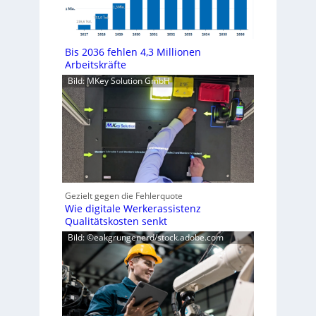
Bis 2036 fehlen 4,3 Millionen
Arbeitskräfte
Bild: MKey Solution GmbH
Gezielt gegen die Fehlerquote
Wie digitale Werkerassistenz
Qualitätskosten senkt
Bild: ©eakgrungenerd/stock.adobe.com