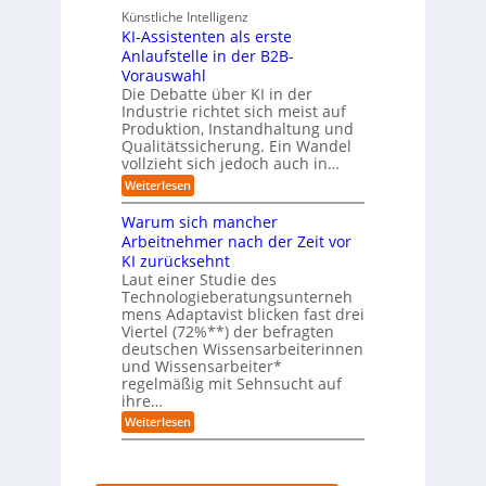
r
e
n
Künstliche Intelligenz
r
b
KI-Assistenten als erste
n
e
Anlaufstelle in der B2B-
e
q
n
Vorauswahl
u
m
e
Die Debatte über KI in der
u
m
Industrie richtet sich meist auf
s
e
Produktion, Instandhaltung und
s
r
Qualitätssicherung. Ein Wandel
a
)
vollzieht sich jedoch auch in…
u
B
c
l
:
Weiterlesen
h
i
K
A
c
I
Warum sich mancher
b
k
-
l
Arbeitnehmer nach der Zeit vor
a
A
ä
u
KI zurücksehnt
s
u
f
s
Laut einer Studie des
f
K
i
Technologieberatungsunterneh
e
I
s
mens Adaptavist blicken fast drei
v
-
t
e
Viertel (72%**) der befragten
A
e
r
deutschen Wissensarbeiterinnen
g
n
ä
e
und Wissensarbeiter*
t
n
n
regelmäßig mit Sehnsucht auf
e
d
t
n
ihre…
e
e
a
r
:
Weiterlesen
n
l
n
W
s
a
e
r
r
u