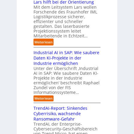
d
Lars hilft bei der Orientierung
g
r
i
o
i
Mit dem Leitsystem Lars wollen
s
i
a
n
e
Forschende des Fraunhofer IML
l
e
l
.
Logistikprozesse sicherer,
z
ö
a
B
O
effizienter und schneller
e
s
u
u
r
gestalten. Das laserbasierte
i
u
t
s
Projektionssystem leitet
g
g
n
o
Mitarbeitende in Echtzeit…
i
w
t
g
m
n
ä
M
:
Weiterlesen
e
a
e
c
i
L
n
t
s
h
s
Industrial AI in SAP: Wie saubere
a
i
s
s
s
r
Daten KI-Projekte in der
s
E
t
t
s
Industrie ermöglichen
i
c
w
r
h
Unter der Überschrift ‚Industrial
e
o
e
a
i
AI in SAP: Wie saubere Daten KI-
r
s
i
u
Projekte in der Industrie
l
u
y
t
e
ermöglichen‘ beschreibt Raphael
f
n
s
e
Zundel von der FIS
n
t
g
t
r
Informationssysteme…
g
b
e
e
e
:
Weiterlesen
m
I
g
i
n
v
e
TrendAI-Report: Sinkendes
d
d
o
n
e
Cyberrisiko, wachsende
u
n
ü
r
Ransomware-Gefahr
s
F
b
t
O
TrendAI, der Enterprise-
o
r
e
r
Cybersecurity-Geschäftsbereich
i
r
r
von Trend Micro, hat einen
i