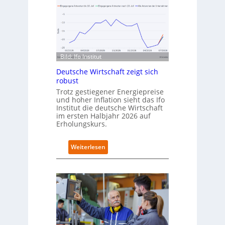
n
t
C
s
a
c
m
h
p
l
u
a
s
Bild: Ifo Institut
n
d
Deutsche Wirtschaft zeigt sich
i
robust
m
Trotz gestiegener Energiepreise
B
und hoher Inflation sieht das Ifo
i
Institut die deutsche Wirtschaft
t
im ersten Halbjahr 2026 auf
k
Erholungskurs.
o
m
:
Weiterlesen
-
D
D
e
E
u
S
t
I
s
-
c
I
h
n
e
d