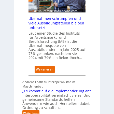
W
e
i
x
r
Bild: ©auremar/stock.adobe.com
a
t
u
Übernahmen schrumpfen und
s
f
viele Ausbildungsstellen bleiben
c
P
unbesetzt
h
l
Laut einer Studie des Instituts
a
a
für Arbeitsmarkt- und
f
t
Berufsforschung (IAB) ist die
t
z
Übernahmequote von
z
1
Auszubildenden im Jahr 2025 auf
e
7
75% gesunken, nachdem sie
i
2024 mit 79% ein Rekordhoch…
g
t
:
Weiterlesen
s
Ü
i
b
c
Andreas Faath zu Interoperabilität im
e
h
Maschinenbau
r
r
„Es kommt auf die Implementierung an“
n
o
Interoperabilität vereinfacht vieles. Und
a
b
gemeinsame Standards helfen
h
u
Anwendern wie auch Herstellern dabei,
m
s
Ordnung zu schaffen…
e
t
:
Weiterlesen