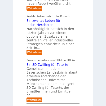
a
m
neuen Report veröffentlicht.
n
e
l
w
i
n
A
:
Weiterlesen
a
I
c
T
t
y
i
r
h
i
Kreislaufwirtschaft in der Robotik
n
e
s
t
e
Ein zweites Leben für
S
n
b
-
r
Industrieroboter
A
d
e
e
u
P
A
Nachhaltigkeit hat sich in den
i
:
I
u
n
letzten Jahren von einem
W
-
r
g
optionalen Zusatz zu einem
i
R
o
zentralen Pfeiler industrieller
e
e
Strategien entwickelt. In einer
p
s
p
Zeit, in…
ä
a
o
u
r
i
:
Weiterlesen
b
t
E
s
e
:
i
c
Zusammenarbeit von TUM und BLKA
r
S
n
h
Ein 3D-Zwilling für Tatorte
e
i
z
D
e
n
Gemeinsam mit dem
w
a
k
n
Bayerischen Landeskriminalamt
e
t
e
i
R
arbeiten Forschende der
e
n
t
Technischen Universität
o
n
d
e
München an einem intelligent
u
K
e
s
3D-Zwilling für Tatorte, der
I
s
t
L
-
C
Ermittlerinnen und Ermittler
e
e
P
y
bei…
b
r
r
b
e
:
Weiterlesen
-
o
e
n
E
H
j
r
f