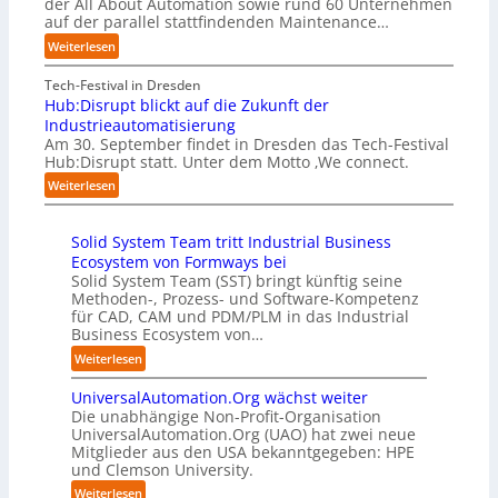
der All About Automation sowie rund 60 Unternehmen
n
r
e
t
auf der parallel stattfindenden Maintenance…
e
u
t
e
h
:
Weiterlesen
n
B
f
m
A
g
i
a
e
A
Tech-Festival in Dresden
a
e
n
n
A
Hub:Disrupt blickt auf die Zukunft der
n
t
S
w
Z
Industrieautomatisierung
“
e
c
o
ü
Am 30. September findet in Dresden das Tech-Festival
r
h
l
r
Hub:Disrupt statt. Unter dem Motto ‚We connect.
v
w
l
i
:
e
Weiterlesen
a
e
c
H
r
b
n
h
u
f
z
R
:
Solid System Team tritt Industrial Business
b
a
u
e
T
Ecosystem von Formways bei
:
h
m
c
r
Solid System Team (SST) bringt künftig seine
D
r
C
h
e
Methoden-, Prozess- und Software-Kompetenz
i
e
o
e
f
für CAD, CAM und PDM/PLM in das Industrial
s
n
-
n
f
Business Ecosystem von…
r
f
C
z
p
u
ü
:
Weiterlesen
E
e
u
p
r
S
O
n
n
t
d
UniversalAutomation.Org wächst weiter
o
t
k
b
e
Die unabhängige Non-Profit-Organisation
l
r
t
l
n
UniversalAutomation.Org (UAO) hat zwei neue
i
e
f
i
Mitglieder aus den USA bekanntgegeben: HPE
G
d
n
ü
und Clemson University.
c
i
S
i
r
k
g
y
:
Weiterlesen
n