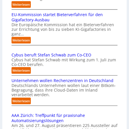
:
Weiterlesen
„
EU-Kommission startet Bieterverfahren für den
E
s
Gigafactory-Ausbau
k
Die Europäische Kommission hat ein Bieterverfahren
zur Errichtung von bis zu sieben KI-Gigafactories in
o
ganz…
m
m
:
Weiterlesen
t
E
a
U
u
Cybus beruft Stefan Schwab zum Co-CEO
-
f
Cybus hat Stefan Schwab mit Wirkung zum 1. Juli zum
K
d
Co-CEO berufen.
o
i
m
:
Weiterlesen
e
m
C
I
i
Unternehmen wollen Rechenzentren in Deutschland
y
m
s
Deutschlands Unternehmen wollen laut einer Bitkom-
b
p
s
Begragung, dass ihre Cloud-Daten im Inland
u
l
i
verarbeitet werden.
s
e
o
b
:
Weiterlesen
m
n
e
U
e
s
r
n
n
t
u
AAA Zürich: Treffpunkt für praxisnahe
t
t
a
f
Automatisierungslösungen
e
i
r
t
Am 26. und 27. August präsentieren 225 Aussteller auf
r
e
t
S