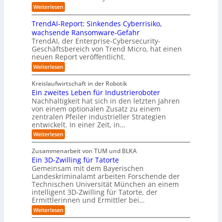
a
i
h
r
f
ö
:
Weiterlesen
u
n
s
a
I
t
s
t
e
t
n
u
b
u
TrendAI-Report: Sinkendes Cyberrisiko,
o
s
d
w
e
e
n
wachsende Ransomware-Gefahr
u
m
s
e
n
i
g
TrendAI, der Enterprise-Cybersecurity-
s
a
E
i
g
d
e
Geschäftsbereich von Trend Micro, hat einen
t
t
c
t
r
e
neuen Report veröffentlicht.
e
n
i
o
e
i
g
r
:
Weiterlesen
s
a
s
r
e
T
O
l
i
y
r
n
r
A
Kreislaufwirtschaft in der Robotik
e
s
e
ü
I
i
Ein zweites Leben für Industrieroboter
r
n
t
i
b
e
Nachhaltigkeit hat sich in den letzten Jahren
d
u
e
n
e
n
von einem optionalen Zusatz zu einem
A
n
S
m
r
I
t
zentralen Pfeiler industrieller Strategien
A
g
v
-
n
entwickelt. In einer Zeit, in…
i
P
o
R
i
:
e
:
Weiterlesen
e
n
W
c
r
E
p
F
i
i
h
u
o
Zusammenarbeit von TUM und BLKA
e
o
n
t
r
n
Ein 3D-Zwilling für Tatorte
s
z
r
t
-
g
a
Gemeinsam mit dem Bayerischen
w
:
m
u
e
Landeskriminalamt arbeiten Forschende der
e
S
w
b
u
i
Technischen Universität München an einem
i
e
a
t
r
n
intelligent 3D-Zwilling für Tatorte, der
r
y
e
k
o
Ermittlerinnen und Ermittler bei…
e
s
s
e
p
D
:
Weiterlesen
L
n
b
a
ä
E
e
d
e
t