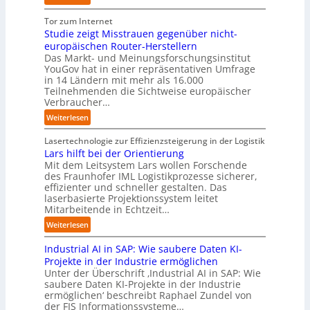
p
t
a
s
U
D
r
a
f
t
n
Tor zum Internet
e
a
u
a
e
i
Studie zeigt Misstrauen gegenüber nicht-
u
x
f
c
m
v
europäischen Router-Herstellern
t
i
d
t
T
e
Das Markt- und Meinungsforschungsinstitut
s
s
i
o
e
r
YouGov hat in einer repräsentativen Umfrage
c
n
e
r
a
in 14 Ländern mit mehr als 16.000
s
h
a
Z
y
m
Teilnehmenden die Sichtweise europäischer
a
l
h
u
-
t
Verbraucher…
l
a
e
k
A
r
A
n
:
Weiterlesen
A
u
u
i
u
d
S
u
n
s
t
t
t
Lasertechnologie zur Effizienzsteigerung in der Logistik
t
f
b
t
o
u
Lars hilft bei der Orientierung
o
t
a
I
m
d
Mit dem Leitsystem Lars wollen Forschende
m
d
u
n
a
des Fraunhofer IML Logistikprozesse sicherer,
i
a
e
d
t
effizienter und schneller gestalten. Das
e
t
r
u
i
laserbasierte Projektionssystem leitet
z
i
I
s
o
Mitarbeitende in Echtzeit…
e
s
n
t
n
i
:
i
Weiterlesen
d
r
.
g
L
e
u
i
O
t
Industrial AI in SAP: Wie saubere Daten KI-
a
r
s
a
r
M
r
u
Projekte in der Industrie ermöglichen
t
l
g
i
s
n
Unter der Überschrift ‚Industrial AI in SAP: Wie
r
B
w
s
saubere Daten KI-Projekte in der Industrie
h
g
i
u
ä
s
ermöglichen‘ beschreibt Raphael Zundel von
i
s
e
s
c
t
der FIS Informationssysteme…
l
l