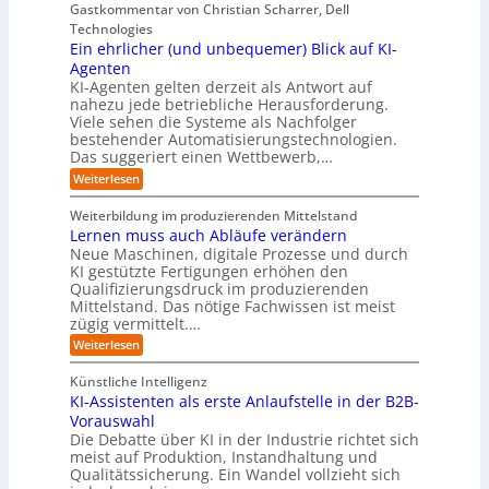
i
i
b
e
Gastkommentar von Christian Scharrer, Dell
e
i
n
e
s
s
Technologies
n
3
n
C
c
K
Ein ehrlicher (und unbequemer) Blick auf KI-
D
f
y
h
I
-
ü
Agenten
b
-
e
Z
r
e
KI-Agenten gelten derzeit als Antwort auf
P
w
I
n
r
nahezu jede betriebliche Herausforderung.
r
i
n
R
r
Viele sehen die Systeme als Nachfolger
o
l
d
i
o
j
bestehender Automatisierungstechnologien.
l
u
s
e
u
Das suggeriert einen Wettbewerb,…
i
s
i
k
n
t
t
k
:
Weiterlesen
t
g
r
e
o
E
e
f
i
,
r
i
i
Weiterbildung im produzierenden Mittelstand
ü
e
w
n
-
n
r
Lernen muss auch Abläufe verändern
r
a
e
d
H
T
o
Neue Maschinen, digitale Prozesse und durch
c
h
e
a
e
b
h
KI gestützte Fertigungen erhöhen den
r
r
t
o
r
s
l
Qualifizierungsdruck im produzierenden
I
o
t
e
i
s
Mittelstand. Das nötige Fachwissen ist meist
n
r
e
n
c
t
d
zügig vermittelt.…
t
r
d
h
u
e
e
:
e
Weiterlesen
e
s
l
L
R
r
t
e
l
a
(
Künstliche Intelligenz
r
r
n
u
e
i
KI-Assistenten als erste Anlaufstelle in der B2B-
n
s
n
e
r
Vorauswahl
e
o
d
e
n
n
m
u
Die Debatte über KI in der Industrie richtet sich
r
m
w
n
meist auf Produktion, Instandhaltung und
m
u
a
b
Qualitätssicherung. Ein Wandel vollzieht sich
ö
s
r
e
g