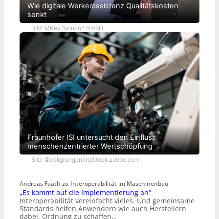
Wie digitale Werkerassistenz Qualitätskosten
senkt
Bild: MKey Solution GmbH
Fraunhofer ISI untersucht den Einfluss
menschenzentrierter Wertschöpfung
Bild: ©eakgrungenerd/stock.adobe.com
Andreas Faath zu Interoperabilität im Maschinenbau
„Es kommt auf die Implementierung an“
Interoperabilität vereinfacht vieles. Und gemeinsame
Standards helfen Anwendern wie auch Herstellern
dabei, Ordnung zu schaffen…