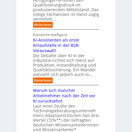
Fertigungen erhöhen den
h
c
e
Qualifizierungsdruck im
e
h
-
produzierenden Mittelstand. Das
r
e
G
(
nötige Fachwissen ist meist zügig
n
e
u
vermittelt.…
f
n
a
:
Weiterlesen
d
h
L
u
r
e
n
Künstliche Intelligenz
r
b
KI-Assistenten als erste
n
e
Anlaufstelle in der B2B-
e
q
n
Vorauswahl
u
m
e
Die Debatte über KI in der
u
m
Industrie richtet sich meist auf
s
e
Produktion, Instandhaltung und
s
r
Qualitätssicherung. Ein Wandel
a
)
vollzieht sich jedoch auch in…
u
B
c
l
:
Weiterlesen
h
i
K
A
c
I
Warum sich mancher
b
k
-
l
Arbeitnehmer nach der Zeit vor
a
A
ä
u
KI zurücksehnt
s
u
f
s
Laut einer Studie des
f
K
i
Technologieberatungsunterneh
e
I
s
mens Adaptavist blicken fast drei
v
-
t
e
Viertel (72%**) der befragten
A
e
r
deutschen Wissensarbeiterinnen
g
n
ä
e
und Wissensarbeiter*
t
n