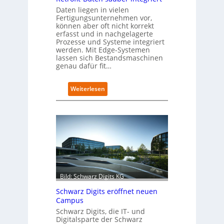
Daten liegen in vielen
Fertigungsunternehmen vor,
können aber oft nicht korrekt
erfasst und in nachgelagerte
Prozesse und Systeme integriert
werden. Mit Edge-Systemen
lassen sich Bestandsmaschinen
genau dafür fit…
:
Weiterlesen
R
e
t
r
o
f
i
t
-
Bild: Schwarz Digits KG
D
a
Schwarz Digits eröffnet neuen
t
Campus
e
Schwarz Digits, die IT- und
n
Digitalsparte der Schwarz
s