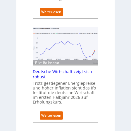
t
n
:
Weiterlesen
e
D
u
e
e
u
n
t
C
s
a
c
m
h
p
l
u
a
s
Bild: Ifo Institut
n
d
Deutsche Wirtschaft zeigt sich
i
robust
m
Trotz gestiegener Energiepreise
B
und hoher Inflation sieht das Ifo
i
Institut die deutsche Wirtschaft
t
im ersten Halbjahr 2026 auf
k
Erholungskurs.
o
m
:
Weiterlesen
-
D
D
e
E
u