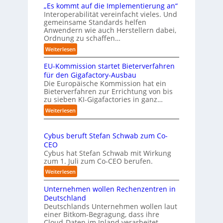
r
„Es kommt auf die Implementierung an“
n
o
Interoperabilität vereinfacht vieles. Und
a
b
gemeinsame Standards helfen
h
u
Anwendern wie auch Herstellern dabei,
m
s
Ordnung zu schaffen…
e
t
:
Weiterlesen
n
„
s
EU-Kommission startet Bieterverfahren
E
c
s
für den Gigafactory-Ausbau
h
k
Die Europäische Kommission hat ein
r
Bieterverfahren zur Errichtung von bis
o
u
zu sieben KI-Gigafactories in ganz…
m
m
m
:
Weiterlesen
p
t
E
f
a
U
e
u
Cybus beruft Stefan Schwab zum Co-
-
f
n
CEO
K
d
u
Cybus hat Stefan Schwab mit Wirkung
o
i
n
zum 1. Juli zum Co-CEO berufen.
m
e
d
m
:
Weiterlesen
I
i
v
C
m
s
i
Unternehmen wollen Rechenzentren in
y
p
s
e
b
Deutschland
l
i
l
u
Deutschlands Unternehmen wollen laut
e
o
e
einer Bitkom-Begragung, dass ihre
s
m
n
Cloud-Daten im Inland verarbeitet
b
A