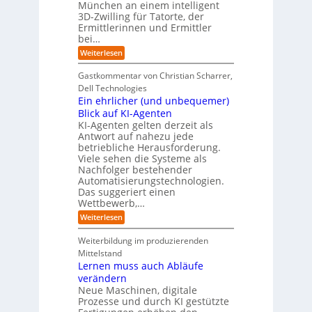
München an einem intelligent
u
K
e
s
3D-Zwilling für Tatorte, der
I
s
t
L
-
C
Ermittlerinnen und Ermittler
e
e
P
y
bei…
b
r
r
b
e
:
Weiterlesen
-
o
e
n
E
H
j
r
f
i
e
r
Gastkommentar von Christian Scharrer,
e
ü
n
k
i
r
Dell Technologies
r
3
t
s
I
Ein ehrlicher (und unbequemer)
s
D
e
i
n
-
t
Blick auf KI-Agenten
i
k
d
Z
n
e
o
KI-Agenten gelten derzeit als
u
w
d
,
Antwort auf nahezu jede
l
s
i
e
w
t
betriebliche Herausforderung.
l
l
r
a
r
Viele sehen die Systeme als
l
e
I
c
i
Nachfolger bestehender
i
r
n
h
e
n
Automatisierungstechnologien.
d
s
n
r
g
Das suggeriert einen
u
e
o
f
s
n
Wettbewerb,…
b
ü
t
d
o
:
Weiterlesen
r
r
e
t
E
T
i
R
e
i
a
Weiterbildung im produzierenden
e
a
r
n
t
e
n
Mittelstand
e
o
r
s
Lernen muss auch Abläufe
h
r
m
o
r
t
verändern
ö
m
l
e
Neue Maschinen, digitale
g
w
i
l
a
Prozesse und durch KI gestützte
c
i
r