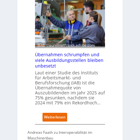
S
t
I
s
-
c
I
h
n
e
d
W
e
i
x
r
Bild: ©auremar/stock.adobe.com
a
t
u
Übernahmen schrumpfen und
s
f
viele Ausbildungsstellen bleiben
c
P
unbesetzt
h
l
Laut einer Studie des Instituts
a
a
für Arbeitsmarkt- und
f
t
Berufsforschung (IAB) ist die
t
z
Übernahmequote von
z
1
Auszubildenden im Jahr 2025 auf
e
7
75% gesunken, nachdem sie
i
2024 mit 79% ein Rekordhoch…
g
t
:
Weiterlesen
s
Ü
i
b
c
Andreas Faath zu Interoperabilität im
e
h
Maschinenbau
r