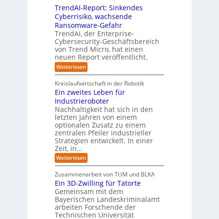
n
v
e
TrendAI-Report: Sinkendes
d
d
o
n
e
Cyberrisiko, wachsende
u
n
ü
r
Ransomware-Gefahr
s
F
b
t
O
TrendAI, der Enterprise-
o
r
e
r
Cybersecurity-Geschäftsbereich
i
r
r
von Trend Micro, hat einen
i
a
m
neuen Report veröffentlicht.
n
e
l
w
i
n
A
:
Weiterlesen
a
I
c
T
t
y
i
r
h
i
Kreislaufwirtschaft in der Robotik
n
e
s
t
e
Ein zweites Leben für
S
n
b
-
r
Industrieroboter
A
d
e
e
u
P
A
Nachhaltigkeit hat sich in den
i
:
I
u
n
letzten Jahren von einem
W
-
r
g
optionalen Zusatz zu einem
i
R
o
zentralen Pfeiler industrieller
e
e
Strategien entwickelt. In einer
p
s
p
Zeit, in…
ä
a
o
u
r
i
:
Weiterlesen
b
t
E
s
e
:
i
c
Zusammenarbeit von TUM und BLKA
r
S
n
h
Ein 3D-Zwilling für Tatorte
e
i
z
D
e
n
Gemeinsam mit dem
w
a
k
n
Bayerischen Landeskriminalamt
e
t
e
i
R
arbeiten Forschende der
e
n
t
Technischen Universität
o
n
d
e