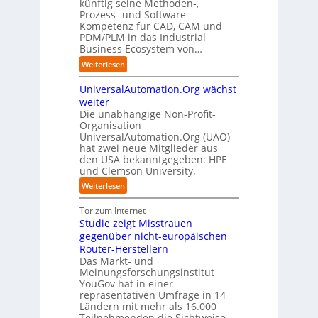
u
künftig seine Methoden-,
s
e
e
p
n
Prozess- und Software-
r
n
n
u
Kompetenz für CAD, CAM und
b
u
G
t
n
PDM/PLM in das Industrial
p
e
i
r
k
Business Ecosystem von…
t
g
s
e
t
b
:
a
Weiterlesen
e
n
f
l
S
f
t
i
ü
i
UniversalAutomation.Org wächst
o
a
z
n
r
c
l
c
weiter
t
D
p
k
i
t
Die unabhängige Non-Profit-
e
r
t
Organisation
d
o
u
a
a
UniversalAutomation.Org (UAO)
S
r
t
x
hat zwei neue Mitglieder aus
u
y
y
s
i
den USA bekanntgegeben: HPE
f
s
-
c
s
und Clemson University.
d
t
A
h
n
i
e
u
:
Weiterlesen
l
a
e
m
s
U
a
h
Z
T
b
n
Tor zum Internet
n
e
u
e
a
i
Studie zeigt Misstrauen
d
A
k
a
u
v
gegenüber nicht-europäischen
u
u
m
e
Router-Herstellern
t
n
t
r
Das Markt- und
o
f
r
s
Meinungsforschungsinstitut
m
t
i
a
YouGov hat in einer
a
d
t
repräsentativen Umfrage in 14
l
t
e
t
Ländern mit mehr als 16.000
A
i
r
Teilnehmenden die Sichtweise
I
u