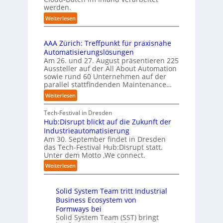
e
s
werden.
e
u
n
t
r
s
:
Weiterlesen
t
a
u
U
b
i
r
f
n
i
e
t
t
AAA Zürich: Treffpunkt für praxisnahe
t
l
r
e
S
Automatisierungslösungen
e
d
u
t
t
Am 26. und 27. August präsentieren 225
r
u
n
B
e
Aussteller auf der All About Automation
n
g
n
i
f
sowie rund 60 Unternehmen auf der
e
a
g
e
a
parallel stattfindenden Maintenance…
h
n
s
t
n
m
:
Weiterlesen
“
s
e
S
e
A
r
t
c
n
A
Tech-Festival in Dresden
v
e
h
w
A
Hub:Disrupt blickt auf die Zukunft der
e
l
w
o
Z
Industrieautomatisierung
r
l
a
l
ü
Am 30. September findet in Dresden
f
e
b
l
r
das Tech-Festival Hub:Disrupt statt.
a
z
n
e
Unter dem Motto ‚We connect.
i
h
u
b
n
c
:
Weiterlesen
r
m
l
R
h
H
e
C
e
e
:
u
n
o
c
i
T
Solid System Team tritt Industrial
b
f
-
h
b
r
Business Ecosystem von
:
ü
C
e
e
e
D
Formways bei
r
E
n
f
n
i
Solid System Team (SST) bringt
d
O
z
f