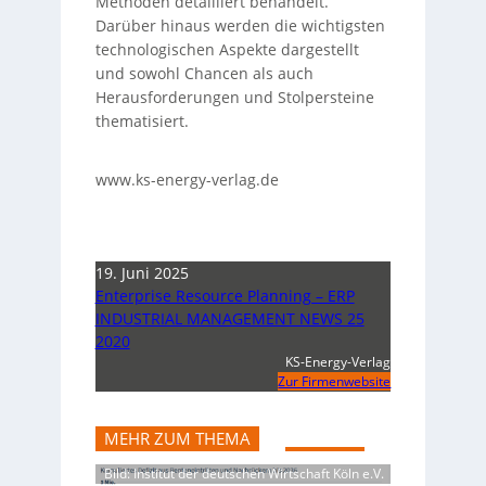
Methoden detailliert behandelt.
Darüber hinaus werden die wichtigsten
technologischen Aspekte dargestellt
und sowohl Chancen als auch
Herausforderungen und Stolpersteine
thematisiert.
www.ks-energy-verlag.de
19. Juni 2025
Enterprise Resource Planning – ERP
INDUSTRIAL MANAGEMENT NEWS 25
2020
KS-Energy-Verlag
Zur Firmenwebsite
MEHR ZUM THEMA
Bild: Institut der deutschen Wirtschaft Köln e.V.