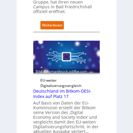
Gruppe, hat ihren neuen
a
Campus in Bad Friedrichshall
u
offiziell eröffnet.
b
e
:
Weiterlesen
r
S
i
c
n
h
t
w
e
a
g
r
r
z
i
D
e
Bild: ©Roman/stock.adobe.com
i
r
g
t
EU-weiter
i
Digitalisierungsvergleich
t
Deutschland im Bitkom-DESI-
s
Index auf Platz 17
e
Auf Basis von Daten der EU-
r
Kommission erstellt der Bitkom
ö
seine Version des ‚Digital
f
Economy and Society Index‘ und
f
vergleicht damit den EU-weiten
Digitalisierungsfortschritt. In der
n
aktuellen Ausgabe verliert…
e