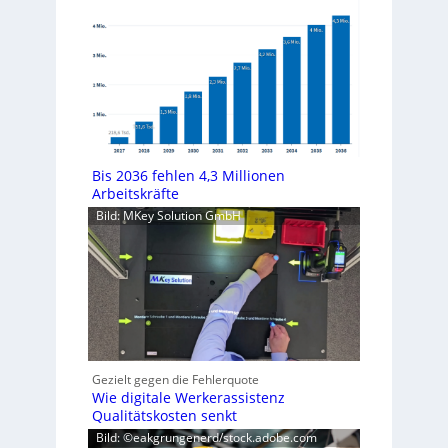
Bis 2036 fehlen 4,3 Millionen
Arbeitskräfte
Bild: MKey Solution GmbH
Gezielt gegen die Fehlerquote
Wie digitale Werkerassistenz
Qualitätskosten senkt
Bild: ©eakgrungenerd/stock.adobe.com