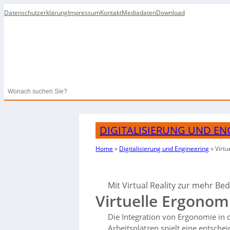
Datenschutzerklärung
Impressum
Kontakt
Mediadaten
Download
Search
DIGITALISIERUNG UND EN
Home
»
Digitalisierung und Engineering
»
Virt
Mit Virtual Reality zur mehr Be
Virtuelle Ergono
Die Integration von Ergonomie in
Arbeitsplätzen spielt eine entschei