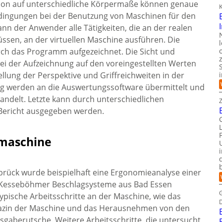
tion auf unterschiedliche Körpermaße können genaue
K
dingungen bei der Benutzung von Maschinen für den
 der Anwender alle Tätigkeiten, die an der realen
sen, an der virtuellen Maschine ausführen. Die
ch das Programm aufgezeichnet. Die Sicht und
i der Aufzeichnung auf den voreingestellten Werten
llung der Perspektive und Griffreichweiten in der
nung werden an die Auswertungssoftware übermittelt und
delt. Letzte kann durch unterschiedlichen
 Bericht ausgegeben werden.
maschine
rück wurde beispielhaft eine Ergonomieanalyse einer
Kesseböhmer Beschlagsysteme aus Bad Essen
ypische Arbeitsschritte an der Maschine, wie das
gazin der Maschine und das Herausnehmen von den
aberutsche. Weitere Arbeitsschritte, die untersucht