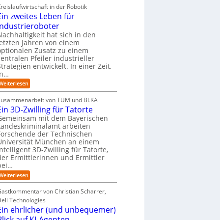
i
r
h
reislaufwirtschaft in der Robotik
n
s
e
e
S
t
Ein zweites Leben für
b
r
n
A
-
d
e
Industrieroboter
u
P
e
A
i
n
Nachhaltigkeit hat sich in den
:
I
u
g
W
letzten Jahren von einem
-
r
i
optionalen Zusatz zu einem
R
e
o
zentralen Pfeiler industrieller
e
s
p
Strategien entwickelt. In einer Zeit,
p
a
o
ä
in…
u
r
i
b
:
Weiterlesen
t
s
e
E
:
r
i
c
S
Zusammenarbeit von TUM und BLKA
e
n
h
i
Ein 3D-Zwilling für Tatorte
D
z
n
e
a
Gemeinsam mit dem Bayerischen
w
k
n
t
e
Landeskriminalamt arbeiten
e
e
R
i
Forschende der Technischen
n
n
t
o
d
Universität München an einem
K
e
u
e
intelligent 3D-Zwilling für Tatorte,
I
s
s
t
der Ermittlerinnen und Ermittler
-
L
C
e
bei…
P
e
y
r
b
r
:
Weiterlesen
b
o
e
-
E
e
j
n
i
r
H
Gastkommentar von Christian Scharrer,
e
f
n
r
e
k
ü
Dell Technologies
3
i
r
t
r
Ein ehrlicher (und unbequemer)
D
s
e
I
s
-
i
Blick auf KI-Agenten