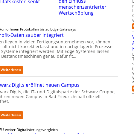
den Einfluss
litätskosten senkt
menschenzentrierter
Wertschöpfung
Von offenen Protokollen bis zu Edge Gateways
rofit-Daten sauber integriert
en liegen in vielen Fertigungsunternehmen vor, können
 oft nicht korrekt erfasst und in nachgelagerte Prozesse
 Systeme integriert werden. Mit Edge-Systemen lassen
h Bestandsmaschinen genau dafür fit…
:
Weiterlesen
R
e
warz Digits eröffnet neuen Campus
t
r
arz Digits, die IT- und Digitalsparte der Schwarz Gruppe,
ihren neuen Campus in Bad Friedrichshall offiziell
o
fnet.
f
i
t
:
Weiterlesen
-
S
D
c
a
EU-weiter Digitalisierungsvergleich
h