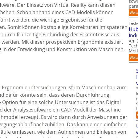
sow
ftware. Der Einsatz von Virtual Reality kann diesen
para
nfachen. Schon anhand eines CAD-Modells können
Weit
ührt werden, die wichtige Ergebnisse für die
Tech-
en. Somit können kostspielige Korrekturen im späteren
Hub
 durch frühzeitige Einbindung der Erkenntnisse aus
Ind
Am 3
werden. Mit dieser prospektiven Ergonomie existiert
Tech
g in der Entwicklung und Konstruktion von Maschinen.
Mott
Weit
ten Ergonomieuntersuchungen ist im Maschinenbau zum
rund dafür könnte sein, dass deren Durchführung
 Option für eine solche Untersuchung ist das Digital
 der Analysesoftware ein CAD-Modell der Maschine
chmodell erzeugt. Es wird dann durch Anweisungen der
wegungsablauf nachzubilden. Das kann einen einfachen
läufe umfassen, wie dem Aufnehmen und Einlegen von