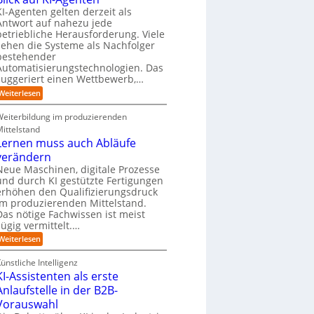
i
n
Z
t
k
n
d
KI-Agenten gelten derzeit als
w
o
e
d
u
Antwort auf nahezu jede
i
,
l
e
s
betriebliche Herausforderung. Viele
l
w
r
l
t
l
a
sehen die Systeme als Nachfolger
I
r
e
i
c
bestehender
n
i
n
r
h
Automatisierungstechnologien. Das
d
e
g
s
n
suggeriert einen Wettbewerb,…
u
r
f
e
s
o
ü
:
n
Weiterlesen
t
b
r
E
d
r
o
T
i
e
Weiterbildung im produzierenden
i
t
a
n
R
e
e
Mittelstand
t
e
a
e
r
Lernen muss auch Abläufe
o
h
n
r
r
r
s
verändern
m
t
l
o
ö
Neue Maschinen, digitale Prozesse
e
i
m
g
und durch KI gestützte Fertigungen
c
w
l
erhöhen den Qualifizierungsdruck
h
a
i
e
r
im produzierenden Mittelstand.
c
r
e
Das nötige Fachwissen ist meist
h
(
-
zügig vermittelt.…
e
u
G
n
:
Weiterlesen
n
e
L
d
f
e
u
a
ünstliche Intelligenz
r
n
h
KI-Assistenten als erste
n
b
r
e
Anlaufstelle in der B2B-
e
n
q
Vorauswahl
m
u