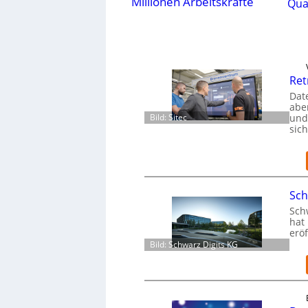
Millionen Arbeitskräfte
Qua
Ret
Dat
aber
Bild: Sitec
und
sic
Sch
Schw
hat 
eröf
Bild: Schwarz Digits KG