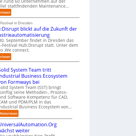
ie rund 60 Unternehmen auf der
a
e
i
f
llel stattfindenden Maintenance…
n
h
e
a
“
:
erlesen
m
t
n
A
e
e
S
A
Festival in Dresden
n
r
c
A
:Disrupt blickt auf die Zukunft der
w
v
h
Z
o
ustrieautomatisierung
e
w
ü
l
0. September findet in Dresden das
r
a
r
l
-Festival Hub:Disrupt statt. Unter dem
f
b
i
e
o ‚We connect.
a
z
c
n
:
h
u
erlesen
h
R
H
r
m
:
e
u
e
C
T
Solid System Team tritt
c
b
n
o
r
h
Industrial Business Ecosystem
:
f
-
e
e
von Formways bei
D
ü
C
f
n
Solid System Team (SST) bringt
i
r
E
f
z
künftig seine Methoden-, Prozess-
s
d
O
p
e
und Software-Kompetenz für CAD,
r
e
u
n
CAM und PDM/PLM in das
u
n
n
t
Industrial Business Ecosystem von…
p
G
k
r
t
:
i
Weiterlesen
t
e
b
S
g
f
n
l
UniversalAutomation.Org
o
a
ü
i
i
l
f
wächst weiter
r
n
c
i
a
Die unabhängige Non-Profit-
p