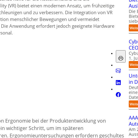
ality (VR) bietet einen modernen Ansatz, um frühzeitige
Aus
Die 
leunigen und zu verbessern. Die Integration von VR
Biet
ulation menschlicher Bewegungen und vermeidet
sieb
. Die Anwendung erfordert jedoch geeignete Hardware
Weit
sonal.
Cyb
CE
Cybu
1. J
Weit
Unt
in 
Deu
eine
Date
Weit
AAA
von Ergonomie bei der Produktentwicklung von
Aut
in wichtiger Schritt, um im späteren
Am 2
Auss
aren. Ergonomieuntersuchungen erfordern geschultes