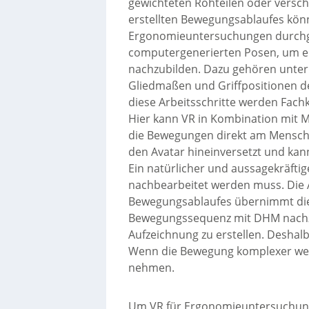
gewichteten Rohteilen oder vers
erstellten Bewegungsablaufes kön
Ergonomieuntersuchungen durchge
computergenerierten Posen, um e
nachzubilden. Dazu gehören unter
Gliedmaßen und Griffpositionen d
diese Arbeitsschritte werden Fachk
Hier kann VR in Kombination mit M
die Bewegungen direkt am Mensche
den Avatar hineinversetzt und kan
Ein natürlicher und aussagekräftig
nachbearbeitet werden muss. Die 
Bewegungsablaufes übernimmt die
Bewegungssequenz mit DHM nachzubi
Aufzeichnung zu erstellen. Deshal
Wenn die Bewegung komplexer werden
nehmen.
Um VR für Ergonomieuntersuchung