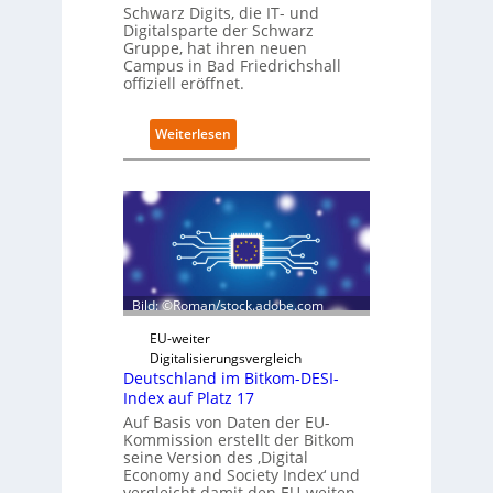
e
Schwarz Digits, die IT- und
n
Digitalsparte der Schwarz
s
Gruppe, hat ihren neuen
a
Campus in Bad Friedrichshall
u
offiziell eröffnet.
b
e
:
Weiterlesen
r
S
i
c
n
h
t
w
e
a
g
r
r
z
i
D
e
Bild: ©Roman/stock.adobe.com
i
r
g
t
EU-weiter
i
Digitalisierungsvergleich
t
Deutschland im Bitkom-DESI-
s
Index auf Platz 17
e
Auf Basis von Daten der EU-
r
Kommission erstellt der Bitkom
ö
seine Version des ‚Digital
f
Economy and Society Index‘ und
f
vergleicht damit den EU-weiten