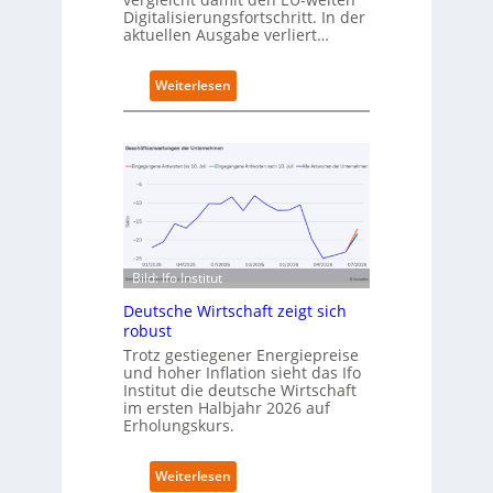
Digitalisierungsfortschritt. In der
n
aktuellen Ausgabe verliert…
e
t
n
:
Weiterlesen
e
D
u
e
e
u
n
t
C
s
a
c
m
h
p
l
u
a
s
Bild: Ifo Institut
n
d
Deutsche Wirtschaft zeigt sich
i
robust
m
Trotz gestiegener Energiepreise
B
und hoher Inflation sieht das Ifo
i
Institut die deutsche Wirtschaft
t
im ersten Halbjahr 2026 auf
k
Erholungskurs.
o
m
:
Weiterlesen
-