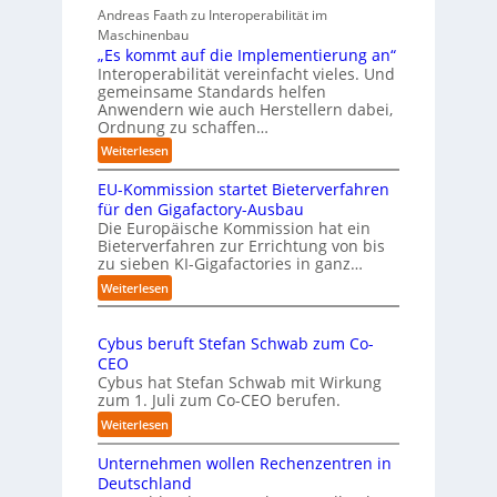
c
Andreas Faath zu Interoperabilität im
e
h
Maschinenbau
r
r
„Es kommt auf die Implementierung an“
n
o
Interoperabilität vereinfacht vieles. Und
a
b
gemeinsame Standards helfen
h
u
Anwendern wie auch Herstellern dabei,
m
s
Ordnung zu schaffen…
e
t
:
Weiterlesen
n
„
s
EU-Kommission startet Bieterverfahren
E
c
s
für den Gigafactory-Ausbau
h
k
Die Europäische Kommission hat ein
r
Bieterverfahren zur Errichtung von bis
o
u
zu sieben KI-Gigafactories in ganz…
m
m
m
:
Weiterlesen
p
t
E
f
a
U
e
u
Cybus beruft Stefan Schwab zum Co-
-
f
n
CEO
K
d
u
Cybus hat Stefan Schwab mit Wirkung
o
i
n
zum 1. Juli zum Co-CEO berufen.
m
e
d
m
:
Weiterlesen
I
i
v
C
m
s
i
Unternehmen wollen Rechenzentren in
y
p
s
e
b
Deutschland
l
i