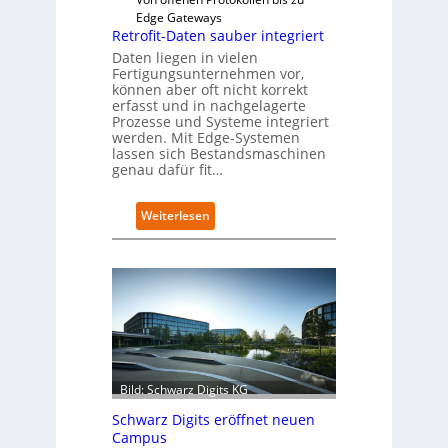
Edge Gateways
Retrofit-Daten sauber integriert
Daten liegen in vielen
Fertigungsunternehmen vor,
können aber oft nicht korrekt
erfasst und in nachgelagerte
Prozesse und Systeme integriert
werden. Mit Edge-Systemen
lassen sich Bestandsmaschinen
genau dafür fit…
:
Weiterlesen
R
e
t
r
o
f
i
t
-
Bild: Schwarz Digits KG
D
a
Schwarz Digits eröffnet neuen
t
Campus