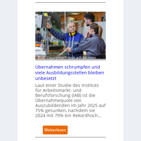
D
D
e
E
u
S
t
I
s
-
c
I
h
n
e
d
W
e
i
x
r
Bild: ©auremar/stock.adobe.com
a
t
u
Übernahmen schrumpfen und
s
f
viele Ausbildungsstellen bleiben
c
P
unbesetzt
h
l
Laut einer Studie des Instituts
a
a
für Arbeitsmarkt- und
f
t
Berufsforschung (IAB) ist die
t
z
Übernahmequote von
z
1
Auszubildenden im Jahr 2025 auf
e
7
75% gesunken, nachdem sie
i
2024 mit 79% ein Rekordhoch…
g
t
:
Weiterlesen
s
Ü
i
b