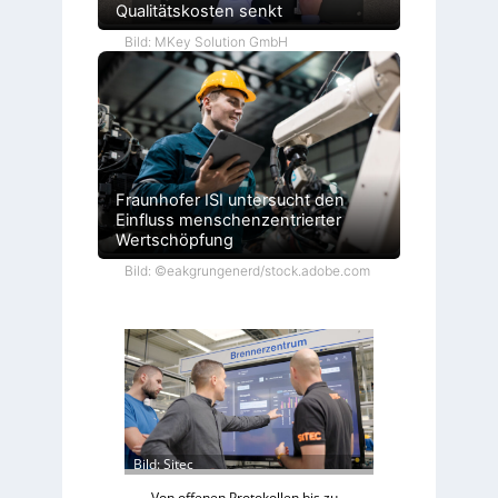
Qualitätskosten senkt
Bild: MKey Solution GmbH
Fraunhofer ISI untersucht den
Einfluss menschenzentrierter
Wertschöpfung
Bild: ©eakgrungenerd/stock.adobe.com
Bild: Sitec
Von offenen Protokollen bis zu