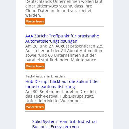
l
u
Deutschlands Unternehmen wollen laut
e
o
e
einer Bitkom-Begragung, dass ihre
s
m
n
Cloud-Daten im Inland verarbeitet
b
A
e
s
werden.
e
u
n
t
r
s
:
Weiterlesen
t
a
u
U
b
i
r
f
n
i
e
t
t
AAA Zürich: Treffpunkt für praxisnahe
t
l
r
e
S
Automatisierungslösungen
e
d
u
t
t
Am 26. und 27. August präsentieren 225
r
u
n
B
e
Aussteller auf der All About Automation
n
g
n
i
f
sowie rund 60 Unternehmen auf der
e
a
g
e
a
parallel stattfindenden Maintenance…
h
n
s
t
n
m
:
Weiterlesen
“
s
e
S
e
A
r
t
c
n
A
Tech-Festival in Dresden
v
e
h
w
A
Hub:Disrupt blickt auf die Zukunft der
e
l
w
o
Z
Industrieautomatisierung
r
l
a
l
ü
Am 30. September findet in Dresden
f
e
b
l
r
das Tech-Festival Hub:Disrupt statt.
a
z
n
e
Unter dem Motto ‚We connect.
i
h
u
b
n
c
:
Weiterlesen
r
m
l
R
h
H
e
C
e
e
:
u
n
o
c
i
T
Solid System Team tritt Industrial
b
f
-
h
b
r
Business Ecosystem von
:
ü
C
e