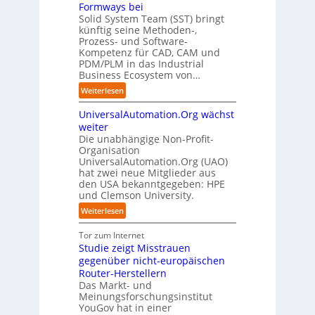
e
e
D
Formways bei
r
E
n
f
n
i
Solid System Team (SST) bringt
d
O
z
f
u
künftig seine Methoden-,
s
e
e
p
n
Prozess- und Software-
r
n
n
u
Kompetenz für CAD, CAM und
b
u
G
t
n
PDM/PLM in das Industrial
p
e
i
r
k
Business Ecosystem von…
t
g
s
e
t
b
:
a
Weiterlesen
e
n
f
l
S
f
t
i
ü
i
UniversalAutomation.Org wächst
o
a
z
n
r
c
l
c
weiter
t
D
p
k
i
t
Die unabhängige Non-Profit-
e
r
t
Organisation
d
o
u
a
a
UniversalAutomation.Org (UAO)
S
r
t
x
hat zwei neue Mitglieder aus
u
y
y
s
i
den USA bekanntgegeben: HPE
f
s
-
c
s
und Clemson University.
d
t
A
h
n
i
e
u
:
Weiterlesen
l
a
e
m
s
U
a
h
Z
T
b
n
Tor zum Internet
n
e
u
e
a
i
Studie zeigt Misstrauen
d
A
k
a
u
v
gegenüber nicht-europäischen
u
u
m
e
Router-Herstellern
t
n
t
r
Das Markt- und
o
f
r
s
Meinungsforschungsinstitut
m
t
i
a
YouGov hat in einer
a