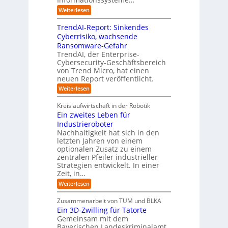
b
e
e
e
:
Weiterlesen
m
I
g
i
n
v
e
TrendAI-Report: Sinkendes
d
d
o
n
e
Cyberrisiko, wachsende
u
n
ü
r
Ransomware-Gefahr
s
F
b
t
O
TrendAI, der Enterprise-
o
r
e
r
Cybersecurity-Geschäftsbereich
i
r
r
von Trend Micro, hat einen
i
a
m
neuen Report veröffentlicht.
n
e
l
w
i
n
A
:
Weiterlesen
a
I
c
T
t
y
i
r
h
i
Kreislaufwirtschaft in der Robotik
n
e
s
t
e
Ein zweites Leben für
S
n
b
-
r
Industrieroboter
A
d
e
e
u
P
A
Nachhaltigkeit hat sich in den
i
:
I
u
n
letzten Jahren von einem
W
-
r
g
optionalen Zusatz zu einem
i
R
o
zentralen Pfeiler industrieller
e
e
Strategien entwickelt. In einer
p
s
p
Zeit, in…
ä
a
o
u
r
i
:
Weiterlesen
b
t
E
s
e
:
i
c
Zusammenarbeit von TUM und BLKA
r
S
n
h
Ein 3D-Zwilling für Tatorte
e
i
z
D
e
n
Gemeinsam mit dem
w
a
k
n
Bayerischen Landeskriminalamt
e