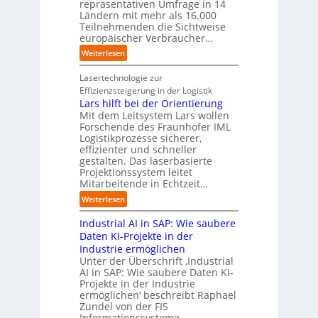
d
t
repräsentativen Umfrage in 14
l
t
e
t
Ländern mit mehr als 16.000
A
i
r
Teilnehmenden die Sichtweise
I
u
s
europäischer Verbraucher…
I
n
t
i
n
d
o
:
Weiterlesen
e
d
u
m
S
r
u
s
a
t
Lasertechnologie zur
u
s
t
t
u
Effizienzsteigerung in der Logistik
n
t
r
i
d
Lars hilft bei der Orientierung
g
r
i
o
i
Mit dem Leitsystem Lars wollen
s
i
a
n
e
Forschende des Fraunhofer IML
l
e
l
.
Logistikprozesse sicherer,
z
ö
a
B
O
effizienter und schneller
e
s
u
u
r
gestalten. Das laserbasierte
i
u
t
s
Projektionssystem leitet
g
g
n
o
Mitarbeitende in Echtzeit…
i
w
t
g
m
n
ä
M
:
Weiterlesen
e
a
e
c
i
L
n
t
s
h
s
Industrial AI in SAP: Wie saubere
a
i
s
s
s
r
Daten KI-Projekte in der
s
E
t
t
s
Industrie ermöglichen
i
c
w
r
h
Unter der Überschrift ‚Industrial
e
o
e
a
i
AI in SAP: Wie saubere Daten KI-
r
s
i
u
Projekte in der Industrie
l
u
y
t
e
ermöglichen‘ beschreibt Raphael
f
n
s
e
Zundel von der FIS
n
t
g
t
r
Informationssysteme…
g