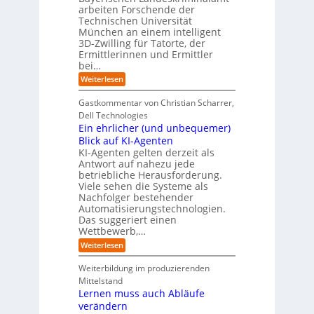
t
e
i
R
arbeiten Forschende der
e
n
t
Technischen Universität
o
n
d
e
München an einem intelligent
u
K
e
s
3D-Zwilling für Tatorte, der
I
s
t
L
-
C
Ermittlerinnen und Ermittler
e
e
P
y
bei…
b
r
r
b
e
:
Weiterlesen
-
o
e
n
E
H
j
r
f
i
e
r
Gastkommentar von Christian Scharrer,
e
ü
n
k
i
r
Dell Technologies
r
3
t
s
I
Ein ehrlicher (und unbequemer)
s
D
e
i
n
-
t
Blick auf KI-Agenten
i
k
d
Z
n
e
o
KI-Agenten gelten derzeit als
u
w
d
,
Antwort auf nahezu jede
l
s
i
e
w
t
betriebliche Herausforderung.
l
l
r
a
r
Viele sehen die Systeme als
l
e
I
c
i
Nachfolger bestehender
i
r
n
h
e
n
Automatisierungstechnologien.
d
s
n
r
g
Das suggeriert einen
u
e
o
f
s
n
Wettbewerb,…
b
ü
t
d
o
:
Weiterlesen
r
r
e
t
E
T
i
R
e
i
a
Weiterbildung im produzierenden
e
a
r
n
t
e
n
Mittelstand
e
o
r
s
Lernen muss auch Abläufe
h
r
m
o
r
t
verändern
ö
m
l
e