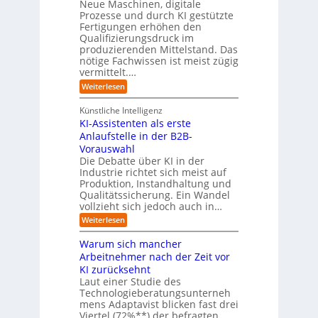
Neue Maschinen, digitale
g
w
i
l
a
Prozesse und durch KI gestützte
c
i
r
Fertigungen erhöhen den
h
c
e
Qualifizierungsdruck im
e
h
-
produzierenden Mittelstand. Das
r
e
G
(
nötige Fachwissen ist meist zügig
n
e
u
vermittelt.…
f
n
a
:
Weiterlesen
d
h
L
u
r
e
n
Künstliche Intelligenz
r
b
KI-Assistenten als erste
n
e
Anlaufstelle in der B2B-
e
q
n
Vorauswahl
u
m
e
Die Debatte über KI in der
u
m
Industrie richtet sich meist auf
s
e
Produktion, Instandhaltung und
s
r
Qualitätssicherung. Ein Wandel
a
)
vollzieht sich jedoch auch in…
u
B
c
l
:
Weiterlesen
h
i
K
A
c
I
Warum sich mancher
b
k
-
l
Arbeitnehmer nach der Zeit vor
a
A
ä
u
KI zurücksehnt
s
u
f
s
Laut einer Studie des
f
K
i
Technologieberatungsunterneh
e
I
s
mens Adaptavist blicken fast drei
v
-
t
e
Viertel (72%**) der befragten
A