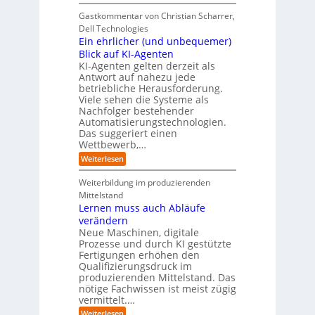
E
H
j
r
f
i
e
r
Gastkommentar von Christian Scharrer,
e
ü
n
k
i
r
Dell Technologies
r
3
t
s
I
Ein ehrlicher (und unbequemer)
s
D
e
i
n
-
t
Blick auf KI-Agenten
i
k
d
Z
n
e
o
KI-Agenten gelten derzeit als
u
w
d
,
Antwort auf nahezu jede
l
s
i
e
w
t
betriebliche Herausforderung.
l
l
r
a
r
Viele sehen die Systeme als
l
e
I
c
i
Nachfolger bestehender
i
r
n
h
e
n
Automatisierungstechnologien.
d
s
n
r
g
Das suggeriert einen
u
e
o
f
s
n
Wettbewerb,…
b
ü
t
d
o
:
Weiterlesen
r
r
e
t
E
T
i
R
e
i
a
Weiterbildung im produzierenden
e
a
r
n
t
e
n
Mittelstand
e
o
r
s
Lernen muss auch Abläufe
h
r
m
o
r
t
verändern
ö
m
l
e
Neue Maschinen, digitale
g
w
i
l
a
Prozesse und durch KI gestützte
c
i
r
Fertigungen erhöhen den
h
c
e
Qualifizierungsdruck im
e
h
-
produzierenden Mittelstand. Das
r
e
G
(
nötige Fachwissen ist meist zügig
n
e
u
vermittelt.…
f
n
a
:
Weiterlesen