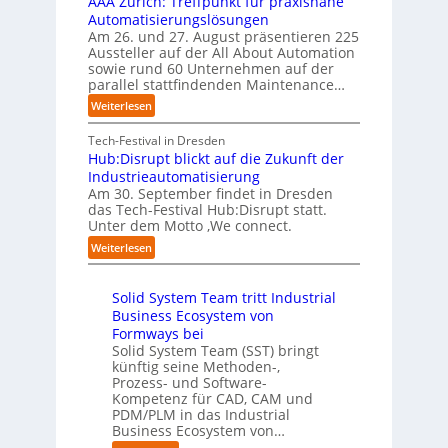
AAA Zürich: Treffpunkt für praxisnahe
t
l
r
e
S
Automatisierungslösungen
e
d
u
t
t
Am 26. und 27. August präsentieren 225
r
u
n
B
e
Aussteller auf der All About Automation
n
g
n
i
f
sowie rund 60 Unternehmen auf der
e
a
g
e
a
parallel stattfindenden Maintenance…
h
n
s
t
n
m
:
Weiterlesen
“
s
e
S
e
A
r
t
c
n
A
Tech-Festival in Dresden
v
e
h
w
A
Hub:Disrupt blickt auf die Zukunft der
e
l
w
o
Z
Industrieautomatisierung
r
l
a
l
ü
Am 30. September findet in Dresden
f
e
b
l
r
das Tech-Festival Hub:Disrupt statt.
a
z
n
e
Unter dem Motto ‚We connect.
i
h
u
b
n
c
:
Weiterlesen
r
m
l
R
h
H
e
C
e
e
:
u
n
o
c
i
T
Solid System Team tritt Industrial
b
f
-
h
b
r
Business Ecosystem von
:
ü
C
e
e
e
D
Formways bei
r
E
n
f
n
i
Solid System Team (SST) bringt
d
O
z
f
u
künftig seine Methoden-,
s
e
e
p
n
Prozess- und Software-
r
n
n
u
Kompetenz für CAD, CAM und
b
u
G
t
n
PDM/PLM in das Industrial
p
e
i
r
k
Business Ecosystem von…
t
g
s
e
t