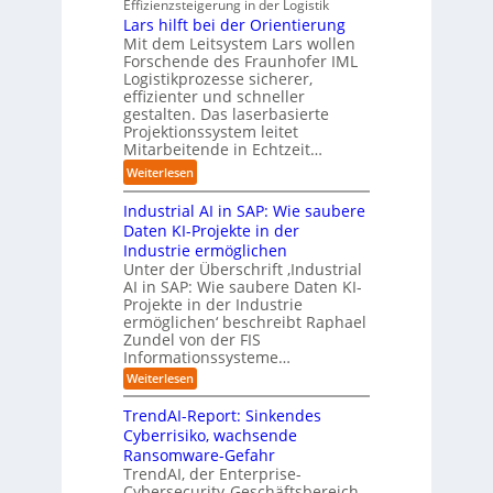
u
Effizienzsteigerung in der Logistik
n
t
r
i
d
Lars hilft bei der Orientierung
g
r
i
o
i
Mit dem Leitsystem Lars wollen
s
i
a
n
e
Forschende des Fraunhofer IML
l
e
l
.
Logistikprozesse sicherer,
z
ö
a
B
O
effizienter und schneller
e
s
u
u
r
gestalten. Das laserbasierte
i
u
t
s
Projektionssystem leitet
g
g
n
o
Mitarbeitende in Echtzeit…
i
w
t
g
m
n
ä
M
:
Weiterlesen
e
a
e
c
i
L
n
t
s
h
s
Industrial AI in SAP: Wie saubere
a
i
s
s
s
r
Daten KI-Projekte in der
s
E
t
t
s
Industrie ermöglichen
i
c
w
r
h
Unter der Überschrift ‚Industrial
e
o
e
a
i
AI in SAP: Wie saubere Daten KI-
r
s
i
u
Projekte in der Industrie
l
u
y
t
e
ermöglichen‘ beschreibt Raphael
f
n
s
e
Zundel von der FIS
n
t
g
t
r
Informationssysteme…
g
b
e
e
e
:
Weiterlesen
m
I
g
i
n
v
e
TrendAI-Report: Sinkendes
d
d
o
n
e
Cyberrisiko, wachsende
u
n
ü
r
Ransomware-Gefahr
s
F
b
t
O
TrendAI, der Enterprise-
o
r
e
r
Cybersecurity-Geschäftsbereich