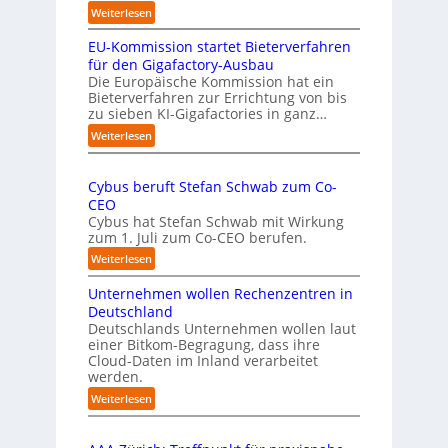
e
b
:
Weiterlesen
n
u
„
s
s
EU-Kommission startet Bieterverfahren
E
c
t
s
für den Gigafactory-Ausbau
h
k
Die Europäische Kommission hat ein
r
Bieterverfahren zur Errichtung von bis
o
u
zu sieben KI-Gigafactories in ganz…
m
m
m
:
Weiterlesen
p
t
E
f
a
U
e
u
Cybus beruft Stefan Schwab zum Co-
-
f
n
CEO
K
d
u
Cybus hat Stefan Schwab mit Wirkung
o
i
n
zum 1. Juli zum Co-CEO berufen.
m
e
d
m
:
Weiterlesen
I
i
v
C
m
s
i
Unternehmen wollen Rechenzentren in
y
p
s
e
b
Deutschland
l
i
l
u
Deutschlands Unternehmen wollen laut
e
o
e
einer Bitkom-Begragung, dass ihre
s
m
n
Cloud-Daten im Inland verarbeitet
b
A
e
s
werden.
e
u
n
t
r
s
:
Weiterlesen
t
a
u
U
b
i
r
f
n
i
e
t
t