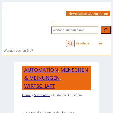
Newsletter abonnieren
Search
Newsletter
Search
AUTOMATION
,
MENSCHEN
& MEINUNGEN
,
WIRTSCHAFT
Home
»
Automation
»
Festo feiert Jubiläum