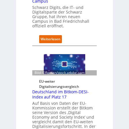
Campus
D
a
Schwarz Digits, die IT- und
Digitalsparte der Schwarz
t
Gruppe, hat ihren neuen
e
Campus in Bad Friedrichshall
n
offiziell eröffnet.
s
a
u
:
Weiterlesen
b
S
e
c
r
h
i
w
n
a
t
r
Bild: ©Roman/stock.adobe.com
e
z
g
D
EU-weiter
r
i
Digitalisierungsvergleich
i
g
Deutschland im Bitkom-DESI-
e
i
Index auf Platz 17
r
t
Auf Basis von Daten der EU-
t
s
Kommission erstellt der Bitkom
e
seine Version des ‚Digital
r
Economy and Society Index‘ und
vergleicht damit den EU-weiten
ö
Digitalisierungsfortschritt. In der
f