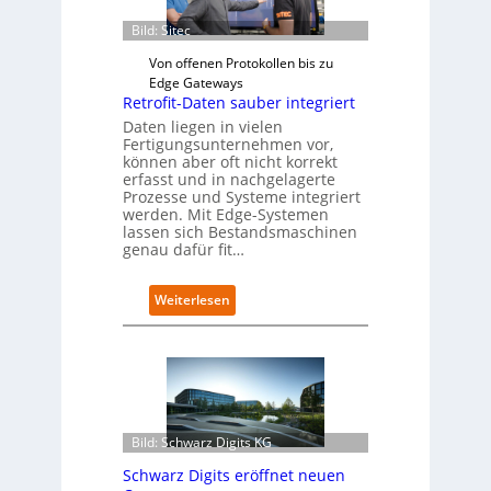
Bild: Sitec
Von offenen Protokollen bis zu
Edge Gateways
Retrofit-Daten sauber integriert
Daten liegen in vielen
Fertigungsunternehmen vor,
können aber oft nicht korrekt
erfasst und in nachgelagerte
Prozesse und Systeme integriert
werden. Mit Edge-Systemen
lassen sich Bestandsmaschinen
genau dafür fit…
:
Weiterlesen
R
e
t
r
o
f
i
Bild: Schwarz Digits KG
t
Schwarz Digits eröffnet neuen
-