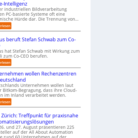
-Intelligenz
k
o
er industriellen Bildverarbeitung
len PC-basierte Systeme oft eine
m
nische Hürde dar. Die Trennung von…
m
t
:
erlesen
a
P
u
r
us beruft Stefan Schwab zum Co-
f
ä
O
d
z
i
s hat Stefan Schwab mit Wirkung zum
i
uli zum Co-CEO berufen.
e
s
I
e
:
erlesen
m
2
C
p
D
ernehmen wollen Rechenzentren
y
l
-
b
Deutschland
e
I
u
tschlands Unternehmen wollen laut
m
n
s
r Bitkom-Begragung, dass ihre Cloud-
e
s
b
n im Inland verarbeitet werden.
n
p
e
:
erlesen
t
e
r
U
i
k
u
n
e
 Zürich: Treffpunkt für praxisnahe
t
f
t
r
i
t
omatisierungslösungen
e
u
o
S
6. und 27. August präsentieren 225
r
n
n
t
teller auf der All About Automation
n
g
m
e
ie rund 60 Unternehmen auf der