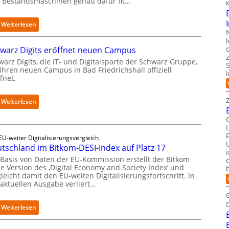
h Bestandsmaschinen genau dafür fit…
i
i
K
t
s
n
s
:
Weiterlesen
a
i
R
t
o
e
i
n
warz Digits eröffnet neuen Campus
t
v
s
r
arz Digits, die IT- und Digitalsparte der Schwarz Gruppe,
e
t
ihren neuen Campus in Bad Friedrichshall offiziell
o
r
a
fnet.
f
E
r
i
d
t
t
:
Weiterlesen
g
e
-
S
e
t
D
c
-
B
a
h
I
i
t
w
EU-weiter Digitalisierungsvergleich
n
e
e
tschland im Bitkom-DESI-Index auf Platz 17
a
t
t
n
r
e
e
 Basis von Daten der EU-Kommission erstellt der Bitkom
s
z
l
ne Version des ‚Digital Economy and Society Index‘ und
r
a
D
leicht damit den EU-weiten Digitalisierungsfortschritt. In
l
v
u
 aktuellen Ausgabe verliert…
i
i
e
b
g
g
r
e
i
e
f
:
Weiterlesen
r
t
n
a
D
i
s
z
h
e
n