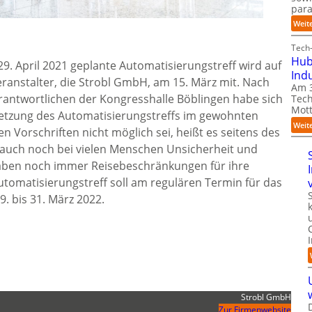
para
Weit
m
Tech-
Hub
9. April 2021 geplante Automatisierungstreff wird auf
Ind
eranstalter, die Strobl GmbH, am 15. März mit. Nach
Am 3
rantwortlichen der Kongresshalle Böblingen habe sich
Tech
Mott
msetzung des Automatisierungstreffs im gewohnten
Weit
Vorschriften nicht möglich sei, heißt es seitens des
e auch noch bei vielen Menschen Unsicherheit und
ben noch immer Reisebeschränkungen für ihre
Automatisierungstreff soll am regulären Termin für das
9. bis 31. März 2022.
Strobl GmbH
Zur Firmenwebsite