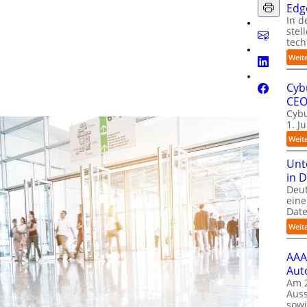
Edge
In d
stel
tech
Weit
Cyb
CE
Cybu
1. J
Weit
Unt
in 
Deu
eine
Date
Weit
AAA
Aut
Am 2
Auss
sow