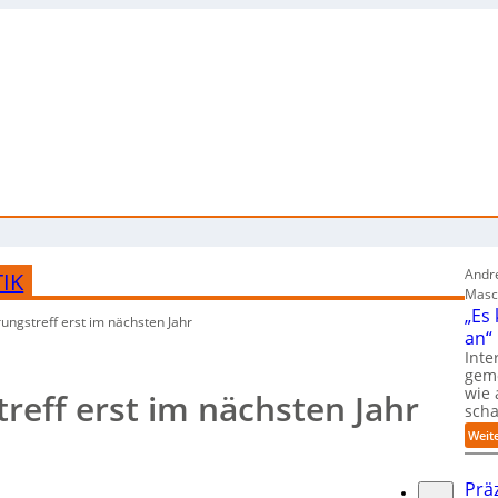
Andre
IK
Masc
„Es
ungstreff erst im nächsten Jahr
an“
Inte
gem
wie 
reff erst im nächsten Jahr
sch
Weit
Prä