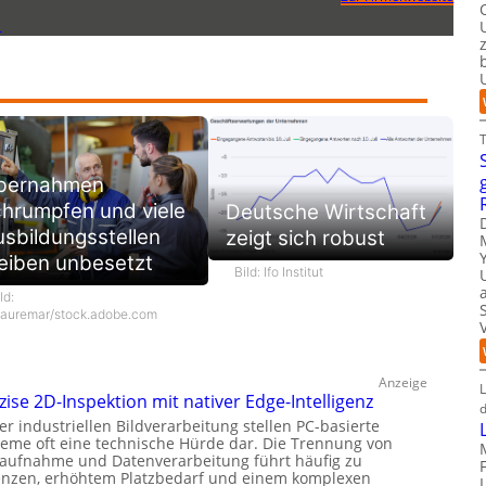
1
bernahmen
hrumpfen und viele
Deutsche Wirtschaft
sbildungsstellen
zeigt sich robust
eiben unbesetzt
Bild: Ifo Institut
ld:
auremar/stock.adobe.com
Anzeige
L
zise 2D-Inspektion mit nativer Edge-Intelligenz
d
er industriellen Bildverarbeitung stellen PC-basierte
teme oft eine technische Hürde dar. Die Trennung von
daufnahme und Datenverarbeitung führt häufig zu
enzen, erhöhtem Platzbedarf und einem komplexen