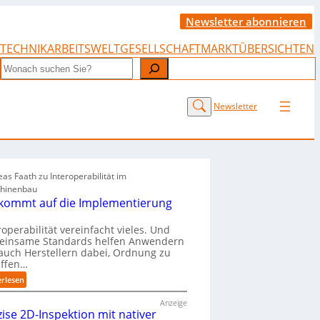
Newsletter abonnieren
TECHNIK
ARBEITSWELT
GESELLSCHAFT
MARKTÜBERSICHTEN
Search
Newsletter
as Faath zu Interoperabilität im
hinenbau
 kommt auf die Implementierung
roperabilität vereinfacht vieles. Und
einsame Standards helfen Anwendern
auch Herstellern dabei, Ordnung zu
affen…
:
erlesen
„
Anzeige
E
zise 2D-Inspektion mit nativer
s