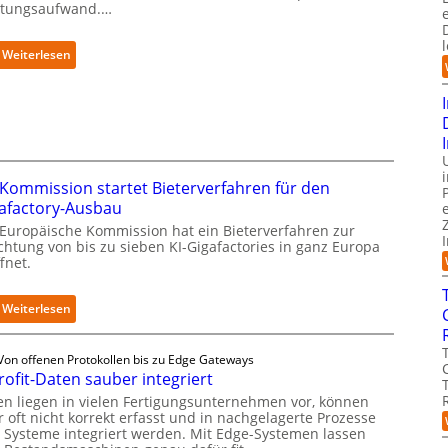
tungsaufwand.…
:
Weiterlesen
P
r
ä
z
i
s
e
Kommission startet Bieterverfahren für den
2
afactory-Ausbau
D
 Europäische Kommission hat ein Bieterverfahren zur
-
ichtung von bis zu sieben KI-Gigafactories in ganz Europa
I
fnet.
n
s
p
:
Weiterlesen
e
E
k
U
Von offenen Protokollen bis zu Edge Gateways
t
-
rofit-Daten sauber integriert
i
K
o
o
en liegen in vielen Fertigungsunternehmen vor, können
n
m
 oft nicht korrekt erfasst und in nachgelagerte Prozesse
m
 Systeme integriert werden. Mit Edge-Systemen lassen
m