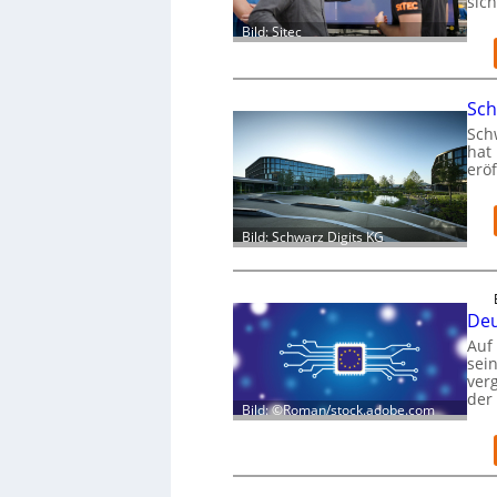
sic
Bild: Sitec
Sch
Schw
hat 
eröf
Bild: Schwarz Digits KG
Deu
Auf
sei
verg
der
Bild: ©Roman/stock.adobe.com