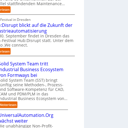
e
a
i
f
llel stattfindenden Maintenance…
h
n
t
a
:
erlesen
m
“
n
n
A
e
a
S
A
Festival in Dresden
n
t
c
A
:Disrupt blickt auf die Zukunft der
w
i
h
Z
o
ustrieautomatisierung
v
w
ü
l
0. September findet in Dresden das
e
a
r
l
-Festival Hub:Disrupt statt. Unter dem
r
b
i
e
o ‚We connect.
E
z
c
n
:
d
u
erlesen
h
R
H
g
m
:
e
u
e
C
T
Solid System Team tritt
c
b
-
o
r
h
Industrial Business Ecosystem
:
I
-
e
e
von Formways bei
D
n
C
f
n
Solid System Team (SST) bringt
i
t
E
f
z
künftig seine Methoden-, Prozess-
s
e
O
p
e
und Software-Kompetenz für CAD,
r
l
u
n
CAM und PDM/PLM in das
u
l
n
t
Industrial Business Ecosystem von…
p
i
k
r
t
:
g
Weiterlesen
t
e
b
S
e
f
n
l
UniversalAutomation.Org
o
n
ü
i
i
l
z
wächst weiter
r
n
c
i
Die unabhängige Non-Profit-
p
D