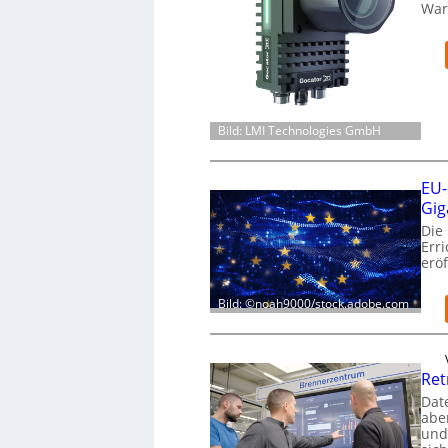
War
Bild: LMI Technologies GmbH
EU-
Gig
Die
Err
eröf
Bild: ©noah9000/stock.adobe.com
Ret
Dat
aber
und