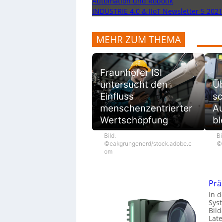
Automation und Robotik
INDUSTRIE 4.0 & IIoT Newsletter 5 202
MEHR ZUM THEMA
Fraunhofer ISI
untersucht den
Ü
Einfluss
sc
menschenzentrierter
Au
Wertschöpfung
bl
Bild:
Bi
©eakgrungenerd/stock.adobe.c
©
om
Prä
In d
Sys
Bil
Lat