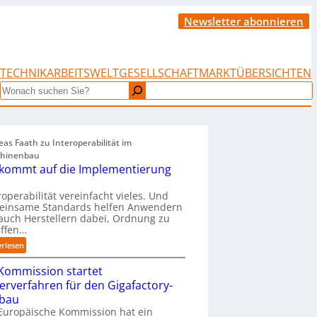
Newsletter abonnieren
TECHNIK
ARBEITSWELT
GESELLSCHAFT
MARKTÜBERSICHTEN
Search
as Faath zu Interoperabilität im
hinenbau
 kommt auf die Implementierung
roperabilität vereinfacht vieles. Und
einsame Standards helfen Anwendern
auch Herstellern dabei, Ordnung zu
affen…
:
erlesen
„
Kommission startet
E
s
terverfahren für den Gigafactory-
k
bau
o
Europäische Kommission hat ein
m