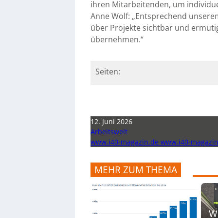
ihren Mitarbeitenden, um individue
Anne Wolf: „Entsprechend unserem 
über Projekte sichtbar und ermuti
übernehmen.“
Seiten:
12. Juni 2026
Arbeitswelt
www.i40-magazin.de www.i40-magazin
MEHR ZUM THEMA
Wi