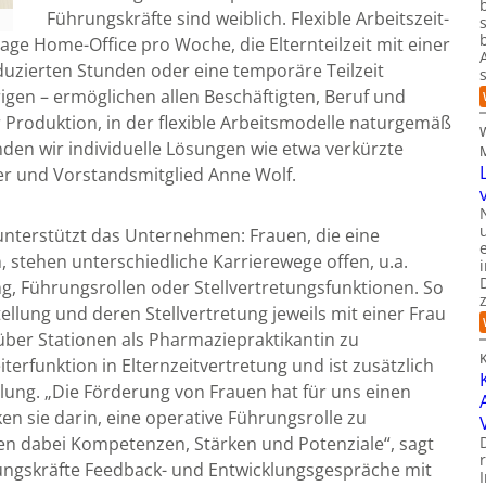
Führungskräfte sind weiblich. Flexible Arbeitszeit-
Tage Home-Office pro Woche, die Elternteilzeit mit einer
duzierten Stunden oder eine temporäre Teilzeit
igen – ermöglichen allen Beschäftigten, Beruf und
r Produktion, in der flexible Arbeitsmodelle naturgemäß
nden wir individuelle Lösungen wie etwa verkürzte
cer und Vorstandsmitglied Anne Wolf.
unterstützt das Unternehmen: Frauen, die eine
 stehen unterschiedliche Karrierewege offen, u.a.
ng, Führungsrollen oder Stellvertretungsfunktionen. So
tellung und deren Stellvertretung jeweils mit einer Frau
h über Stationen als Pharmaziepraktikantin zu
terfunktion in Elternzeitvertretung und ist zusätzlich
llung. „Die Förderung von Frauen hat für uns einen
en sie darin, eine operative Führungsrolle zu
n dabei Kompetenzen, Stärken und Potenziale“, sagt
rungskräfte Feedback- und Entwicklungsgespräche mit