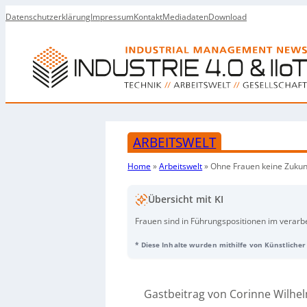
Datenschutzerklärung
Impressum
Kontakt
Mediadaten
Download
ARBEITSWELT
Home
»
Arbeitswelt
»
Ohne Frauen keine Zukunf
Übersicht mit KI
Frauen sind in Führungspositionen im verarb
in oberen Führungsrollen, im Bau 11% – gege
* Diese Inhalte wurden mithilfe von Künstlicher 
der Beitrag stereotype Rollenbilder, fehlen
Tendenz, dass Frauen seltener aktiv Verant
landen qualifizierte Frauen häufig in unterst
operativen Kernrollen – was Karrierepfade 
Gastbeitrag von Corinne Wilh
die geringe Vereinbarkeit klassischer Produk