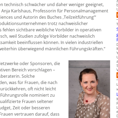
n technisch schwächer und daher weniger geeignet,
uch Anja Karlshaus, Professorin für Personalmanagement
ciences und Autorin des Buches ‚Teilzeitführung’“
Produktionsunternehmen trotz nachweislicher
fehlen sichtbare weibliche Vorbilder in operativen
sch, weil Studien zufolge Vorbilder nachweislich
amkeit beeinflussen können. In vielen industriellen
eiterhin überwiegend männlichen Führungskräften.“
Netzwerke oder Sponsoren, die
ativen Bereich vorschlagen –
sberaterin. Solche
en, was für Frauen, die nach
urückkehren, oft nicht leicht
i
e Führungsrolle nominiert zu
alifizierte Frauen seltener
dget, Zeit oder besseren
Frauen vertrauen darauf, dass