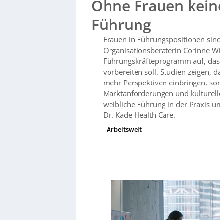
Ohne Frauen keine
Teilzeit- und Jobsharing-Modelle sind noch selten. Als Praxisbeispiel zeigt Dr. Kade Healthcare, wie V
und weibliche Führung gelingen können: flexi
Führung
(z. B. verkürzte Schichten), systematische E
Führungskräfte – mit dem Ergebnis, dass etw
Frauen in Führungspositionen sind
sechsmonatiges internes
Führungskräftepr
Organisationsberaterin Corinne Wi
Coachings, fachlichen Trainings und Kommuni
Führungsrollen vorbereitet. Fazit: Mehr Frau
Führungskräfteprogramm auf, das 
aktive Förderung durch HR und Führungskräft
vorbereiten soll. Studien zeigen, 
Praxis ohne Karriere-Nachteile ist.
mehr Perspektiven einbringen, so
Marktanforderungen und kulturell
weibliche Führung in der Praxis 
Dr. Kade Health Care.
Arbeitswelt