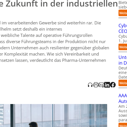
 Zukunft in der industriellen
ereinbarkeit
Biet
sieb
ble Arbeitsmodelle, individuelle Lösungen auch in der Produktion
ntwicklungs- und Feedbackgespräche sowie sichtbare weibliche
Weit
a die Hälfte der Führungskräfte Frauen sind. Ergänzend wird ein
 im verarbeitenden Gewerbe sind weiterhin rar. Die
ogramm
vorgestellt, das weibliche Talente mit Sponsoren,
Cyb
lhelm setzt deshalb ein internes
kations-/Verhandlungstrainings gezielt auf operative
CE
en in industrieller Führung erfordert transparente Karrierewege,
weibliche Talente auf operative Führungsrollen
Cybu
e sowie eine Unternehmenskultur, in der Vereinbarkeit gelebte
1. J
dass diverse Führungsteams in der Produktion nicht nur
ndern Unternehmen auch resilienter gegenüber globalen
Weit
er Komplexität machen. Wie sich Vereinbarkeit und
Unt
umsetzen lassen, verdeutlicht das Pharma-Unternehmen
in 
Deu
eine
Date
Weit
AAA
Aut
Am 2
Auss
sow
para
Weit