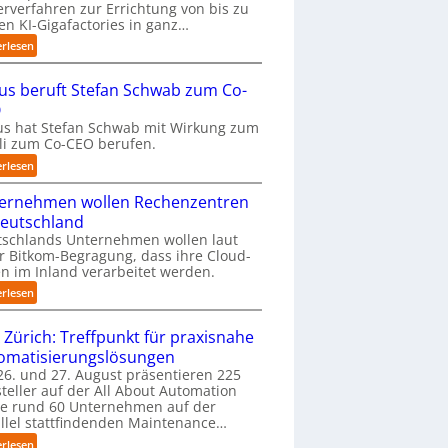
erverfahren zur Errichtung von bis zu
m
en KI-Gigafactories in ganz…
t
:
erlesen
a
E
u
U
f
us beruft Stefan Schwab zum Co-
-
d
O
K
i
s hat Stefan Schwab mit Wirkung zum
o
e
uli zum Co-CEO berufen.
m
I
m
:
erlesen
m
i
C
p
s
ernehmen wollen Rechenzentren
y
l
s
b
Deutschland
e
i
u
tschlands Unternehmen wollen laut
m
o
s
r Bitkom-Begragung, dass ihre Cloud-
e
n
b
n im Inland verarbeitet werden.
n
s
e
t
:
erlesen
t
r
i
U
a
u
e
n
 Zürich: Treffpunkt für praxisnahe
r
f
r
t
t
t
omatisierungslösungen
u
e
e
S
6. und 27. August präsentieren 225
n
r
t
t
teller auf der All About Automation
g
n
B
e
ie rund 60 Unternehmen auf der
a
e
i
f
llel stattfindenden Maintenance…
n
h
e
a
“
:
erlesen
m