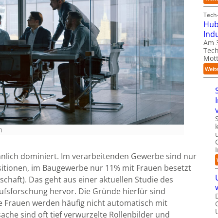
Tech-
Hub
Ind
Am 3
Tech
Mott
Weit
m
ännlich dominiert. Im verarbeitenden Gewerbe sind nur
itionen, im Baugewerbe nur 11% mit Frauen besetzt
tschaft). Das geht aus einer aktuellen Studie des
rufsforschung hervor. Die Gründe hierfür sind
erte Frauen werden häufig nicht automatisch mit
che sind oft tief verwurzelte Rollenbilder und