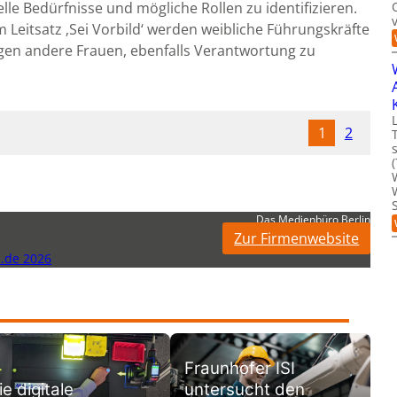
lle Bedürfnisse und mögliche Rollen zu identifizieren.
Leitsatz ‚Sei Vorbild‘ werden weibliche Führungskräfte
gen andere Frauen, ebenfalls Verantwortung zu
1
2
Das Medienbüro Berlin
Zur Firmenwebsite
.de 2026
Fraunhofer ISI
untersucht den
e digitale